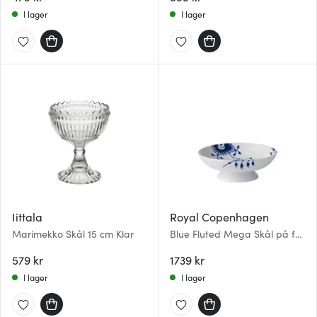
I lager
I lager
Iittala
Royal Copenhagen
Marimekko Skål 15 cm Klar
Blue Fluted Mega Skål på fot
17,5 cm
579 kr
1739 kr
I lager
I lager