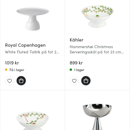
Kähler
Royal Copenhagen
Hammershøi Christmas
White Fluted Tallrik på fot 20
Serveringsskål på fot 23 cm
cm Vit
Vit
1019 kr
899 kr
Få i lager
I lager