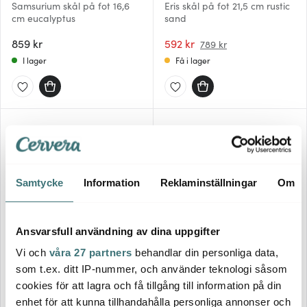
Samsurium skål på fot 16,6
Eris skål på fot 21,5 cm rustic
cm eucalyptus
sand
859 kr
592 kr
789 kr
I lager
Få i lager
Samtycke
Information
Reklaminställningar
Om
Ansvarsfull användning av dina uppgifter
Vi och
våra 27 partners
behandlar din personliga data,
Royal Copenhagen
Rosendahl
som t.ex. ditt IP-nummer, och använder teknologi såsom
Blue Fluted Mega Fat på fot
Grand Cru Soft Skål/fot 4-
15 cm 80 cl
pack glas
cookies för att lagra och få tillgång till information på din
3229 kr
349 kr
enhet för att kunna tillhandahålla personliga annonser och