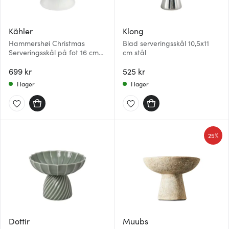
Kähler
Klong
Hammershøi Christmas
Blad serveringsskål 10,5x11
Serveringsskål på fot 16 cm
cm stål
Vit
699 kr
525 kr
I lager
I lager
25%
Dottir
Muubs