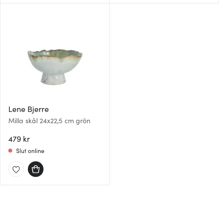
som du vill dela med dig av.
Lene Bjerre
Milla skål 24x22,5 cm grön
479 kr
Slut online