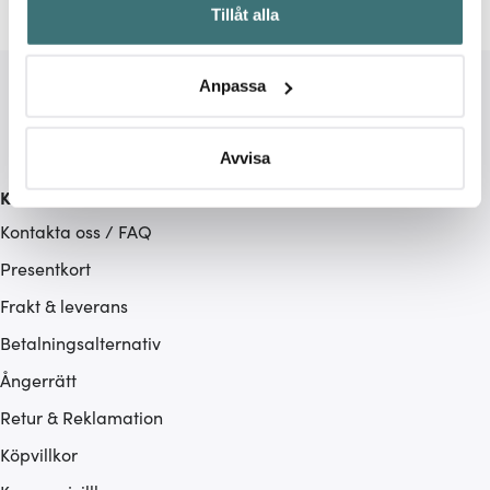
Tillåt alla
kan ha en noggrannhet på upp till flera meter
Identifiera din enhet genom att aktivt skanna den för
specifika kännetecken (fingeravtryck)
Anpassa
Ta reda på mer om hur dina personliga uppgifter
behandlas och ställ in dina preferenser i
detaljsektionen
.
Du kan ändra eller dra tillbaka ditt samtycke när som
Avvisa
helst från cookie-förklaringen.
Kundservice
Kontakta oss / FAQ
Vi använder cookies för att innehållet och annonserna
ska anpassas efter det som vi tror att du tycker om. Det
Presentkort
gör också att vi kan analysera vår trafik och göra
Frakt & leverans
hemsidan ännu bättre. Du bestämmer själv vilka cookies
som du vill dela med dig av.
Betalningsalternativ
Ångerrätt
Retur & Reklamation
Köpvillkor