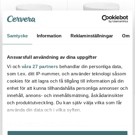
Samtycke
Information
Reklaminställningar
Om
Design House Stockholm
Design House Stockholm
Blond Soppskål 60 cl Dot Vit
Blond Skål 30cl dot
Ansvarsfull användning av dina uppgifter
229 kr
179 kr
Vi och
våra 27 partners
behandlar din personliga data,
I lager
Slut online
som t.ex. ditt IP-nummer, och använder teknologi såsom
cookies för att lagra och få tillgång till information på din
enhet för att kunna tillhandahålla personliga annonser och
innehåll, annons- och innehållsmätning, åskådarinsikter
och produktutveckling. Du kan själv välja vilka som får
använda din data och i vilka syften.
8 av 8 produkter
Med din tillåtelse skulle vi även vilja:
Samla in information om din geografiska plats som