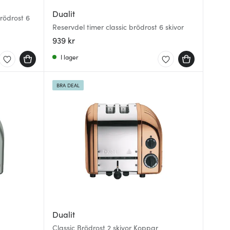
Dualit
rödrost 6
Reservdel timer classic brödrost 6 skivor
939 kr
I lager
BRA DEAL
Dualit
Classic Brödrost 2 skivor Koppar