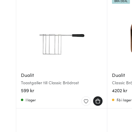
BRA DEAL
Dualit
Dualit
Toastgaller till Classic Brödrost
Classic Br
599 kr
4202 kr
I lager
Få i lager