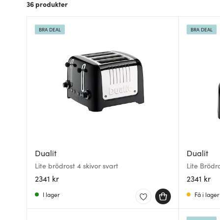
36
produkter
BRA DEAL
BRA DEAL
Dualit
Dualit
Lite brödrost 4 skivor svart
Lite Brödr
2341 kr
2341 kr
I lager
Få i lager