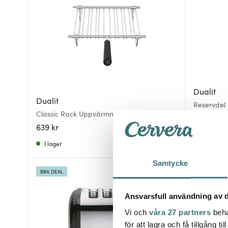
Dualit
Dualit
Reservdel 
Classic Rack Uppvärmningsställ
skivor
639 kr
249 kr
I lager
Få i lager
Samtycke
BRA DEAL
BRA DEAL
Ansvarsfull användning av d
Vi och
våra 27 partners
beha
för att lagra och få tillgång t