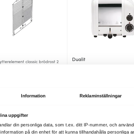
Dualit
ytterelement classic brödrost 2
Classic Brödrost 2 skivor Vit
2997 kr
Få i lager
Information
Reklaminställningar
BRA DEAL
ina uppgifter
ndlar din personliga data, som t.ex. ditt IP-nummer, och använ
ill information på din enhet för att kunna tillhandahålla personliga