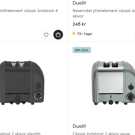
Dualit
mittelement classic brödrost 6
Reservdel ytterelement classic b
skivor
248 kr
Få i lager
BRA DEAL
Dualit
drost 2 skivor stealth
Classic brödrost 2 skivor sage