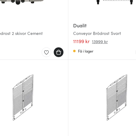
Dualit
ödrost 2 skivor Cement
Conveyor Brödrost Svart
11199 kr
13999 kr
Få i lager