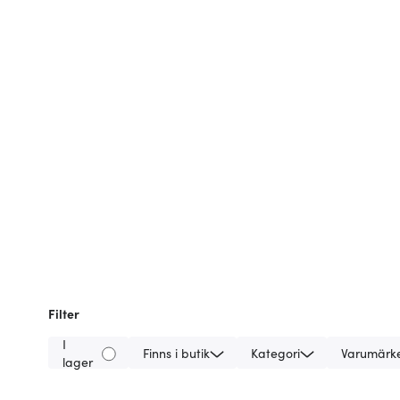
Filter
I
Finns i butik
Kategori
Varumärk
lager