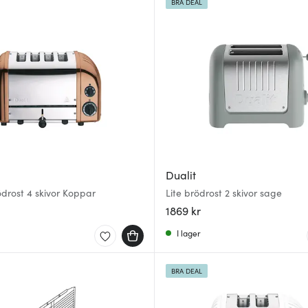
BRA DEAL
Dualit
ödrost 4 skivor Koppar
Lite brödrost 2 skivor sage
1869 kr
I lager
BRA DEAL