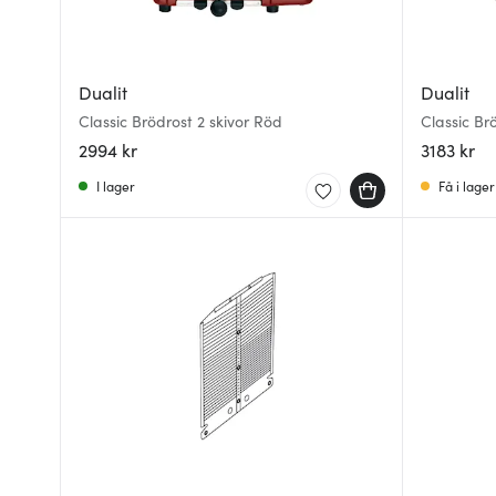
Dualit
Dualit
Classic Brödrost 2 skivor Röd
Classic Br
2994 kr
3183 kr
I lager
Få i lager