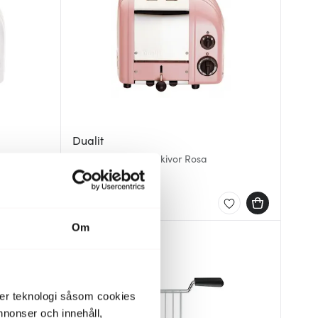
Dualit
Classic Brödrost 2 skivor Rosa
2994 kr
Få i lager
Om
BRA DEAL
der teknologi såsom cookies
 annonser och innehåll,