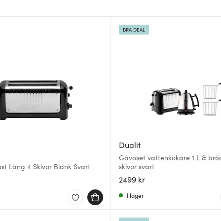
BRA DEAL
Dualit
Gåvoset vattenkokare 1 L & bröd
ost Lång 4 Skivor Blank Svart
skivor svart
2499 kr
I lager