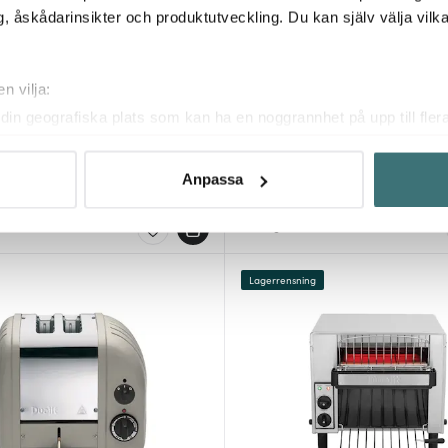
, åskådarinsikter och produktutveckling. Du kan själv välja vilk
n vilja:
din geografiska plats som kan ha en noggrannhet på upp till fler
Dualit
om att aktivt skanna den för specifika kännetecken (fingeravtryc
ödrost 2 Skivor Mörkgrön
Lite Brödrost 2 Skivor Röd
rsonliga uppgifter behandlas och ställ in dina preferenser i
deta
Anpassa
1801 kr
ke när som helst från cookie-förklaringen.
I lager
innehållet och annonserna ska anpassas efter det som vi tror att
fik och göra hemsidan ännu bättre. Du bestämmer själv vilka cook
Lagerrensning