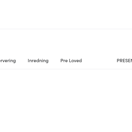
rvering
Inredning
Pre Loved
PRESE