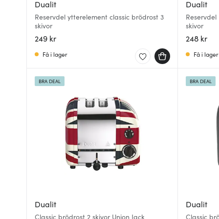
Dualit
Dualit
Reservdel ytterelement classic brödrost 3
Reservdel 
skivor
skivor
249 kr
248 kr
Få i lager
Få i lager
BRA DEAL
BRA DEAL
Dualit
Dualit
Classic brödrost 2 skivor Union Jack
Classic brö