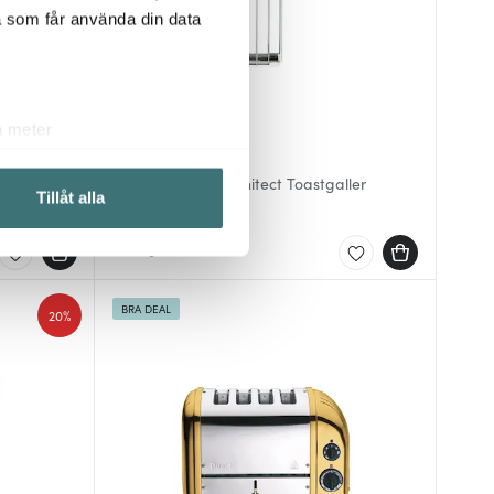
a som får använda din data
a meter
Dualit
k)
Lite - Domus - Architect Toastgaller
ljsektionen
. Du kan ändra
Tillåt alla
446 kr
I lager
 du tycker om. Det gör också
ies som du vill dela med dig
BRA DEAL
20%