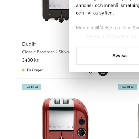
annons- och innehållsmätning
och i vilka syften.
Med din tillåtelse skulle vi äve
Samla in information om 
Dualit
Dualit
Identifiera din enhet gen
Classic Brödrost 2 Skivor Matt Svart
Classic Br
Ta reda på mer om hur dina pe
Avvisa
3400 kr
2994 kr
eller dra tillbaka ditt samtyc
Få i lager
Få i lager
Vi använder cookies för att 
att vi kan analysera vår tra
BRA DEAL
BRA DEAL
av.