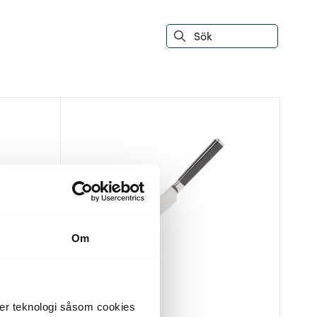
Om
Karimatto
der teknologi såsom cookies
Allkniv 12 cm