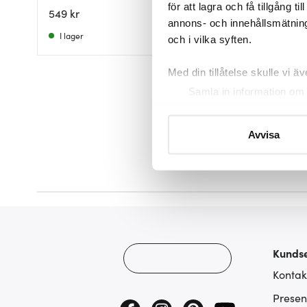
för att lagra och få tillgång t
549 kr
549 kr
annons- och innehållsmätning
I lager
I lager
och i vilka syften.
Med din tillåtelse skulle vi äve
Samla in information om 
Identifiera din enhet gen
Ta reda på mer om hur dina pe
Avvisa
eller dra tillbaka ditt samtyc
Vi använder cookies för att 
att vi kan analysera vår tra
av.
Kundse
Kontak
Presen