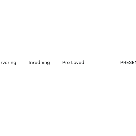
rvering
Inredning
Pre Loved
PRESE