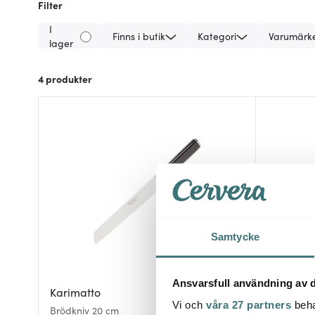
Filter
I
Finns i butik
Kategori
Varumärk
lager
4
produkter
Samtycke
Ansvarsfull användning av d
Karimatto
Karimatt
Vi och
våra 27 partners
beha
Brödkniv 20 cm
Santokukni