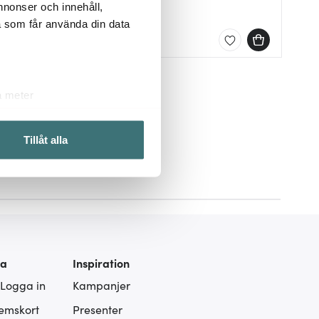
 annonser och innehåll,
399 kr
a som får använda din data
Slut online
a meter
k)
ljsektionen
. Du kan ändra
Tillåt alla
 du tycker om. Det gör också
ies som du vill dela med dig
ra
Inspiration
 Logga in
Kampanjer
lemskort
Presenter