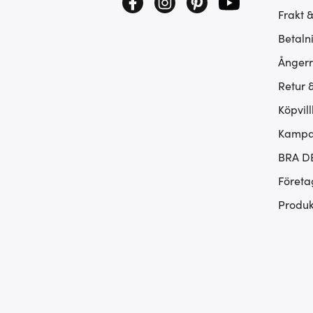
Frakt 
Betaln
Ångerr
Retur 
Köpvill
Kampan
BRA D
Företa
Produk