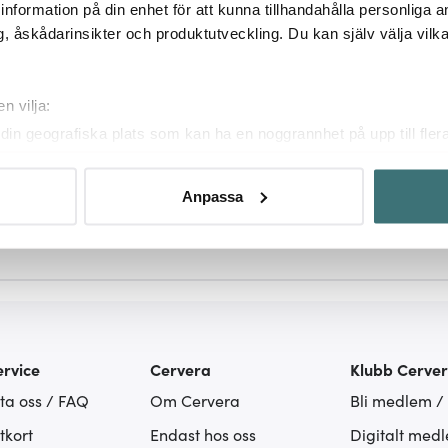
ill information på din enhet för att kunna tillhandahålla personliga
1399 kr
, åskådarinsikter och produktutveckling. Du kan själv välja vilk
Få i lager
n vilja:
din geografiska plats som kan ha en noggrannhet på upp till fler
om att aktivt skanna den för specifika kännetecken (fingeravtryc
4 av 4 produkter
rsonliga uppgifter behandlas och ställ in dina preferenser i
deta
Anpassa
ke när som helst från cookie-förklaringen.
innehållet och annonserna ska anpassas efter det som vi tror att
fik och göra hemsidan ännu bättre. Du bestämmer själv vilka cook
rvice
Cervera
Klubb Cerve
ta oss / FAQ
Om Cervera
Bli medlem /
tkort
Endast hos oss
Digitalt med