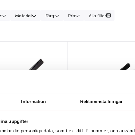
e
Material
Färg
Pris
Alla filter
Information
Reklaminställningar
ina uppgifter
o
Karimatto
ndlar din personliga data, som t.ex. ditt IP-nummer, och använ
v 17,5 cm
Knivset 3 delar svart