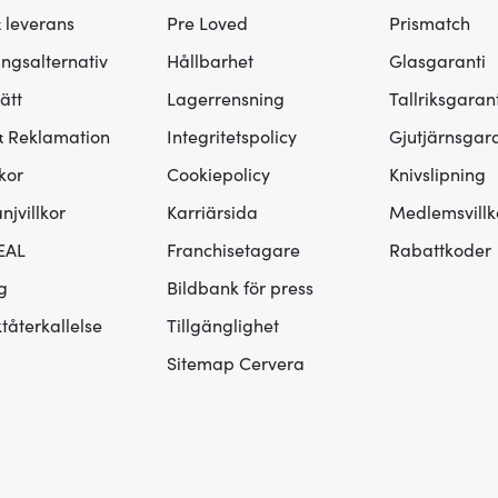
& leverans
Pre Loved
Prismatch
ingsalternativ
Hållbarhet
Glasgaranti
ätt
Lagerrensning
Tallriksgarant
& Reklamation
Integritetspolicy
Gjutjärnsgara
kor
Cookiepolicy
Knivslipning
jvillkor
Karriärsida
Medlemsvillk
EAL
Franchisetagare
Rabattkoder
g
Bildbank för press
tåterkallelse
Tillgänglighet
Sitemap Cervera