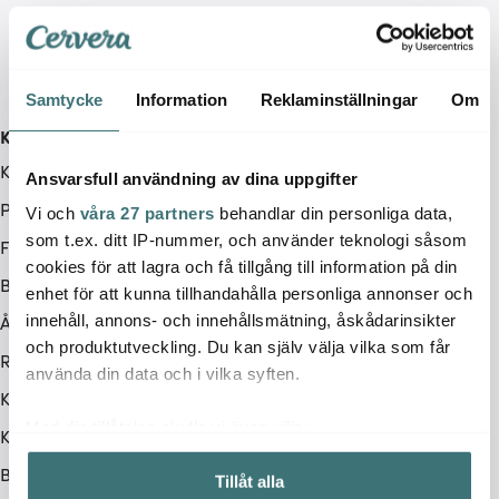
Samtycke
Information
Reklaminställningar
Om
Kundservice
Kontakta oss / FAQ
Ansvarsfull användning av dina uppgifter
Presentkort
Vi och
våra 27 partners
behandlar din personliga data,
som t.ex. ditt IP-nummer, och använder teknologi såsom
Frakt & leverans
cookies för att lagra och få tillgång till information på din
Betalningsalternativ
enhet för att kunna tillhandahålla personliga annonser och
Ångerrätt
innehåll, annons- och innehållsmätning, åskådarinsikter
och produktutveckling. Du kan själv välja vilka som får
Retur & Reklamation
använda din data och i vilka syften.
Köpvillkor
Med din tillåtelse skulle vi även vilja:
Kampanjvillkor
Samla in information om din geografiska plats som
BRA DEAL
Tillåt alla
kan ha en noggrannhet på upp till flera meter