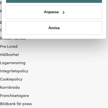
Företag
Identifiera din enhet genom att aktivt skanna den för
specifika kännetecken (fingeravtryck)
Produktåterkallelse
Anpassa
Ta reda på mer om hur dina personliga uppgifter
behandlas och ställ in dina preferenser i
detaljsektionen
.
Cervera
Du kan ändra eller dra tillbaka ditt samtycke när som
Avvisa
Om Cervera
helst från cookie-förklaringen.
Endast hos oss
Vi använder cookies för att innehållet och annonserna
Pre Loved
ska anpassas efter det som vi tror att du tycker om. Det
Hållbarhet
gör också att vi kan analysera vår trafik och göra
hemsidan ännu bättre. Du bestämmer själv vilka cookies
Lagerrensning
som du vill dela med dig av.
Integritetspolicy
Cookiepolicy
Karriärsida
Franchisetagare
Bildbank för press