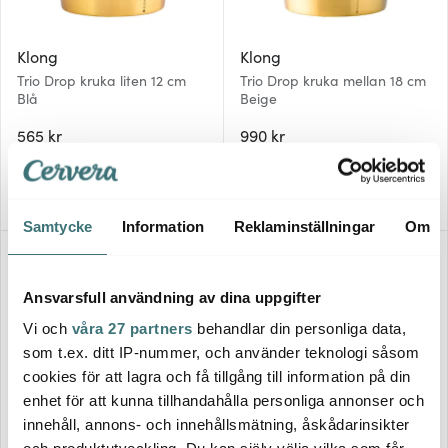
Klong
Klong
Trio Drop kruka liten 12 cm
Trio Drop kruka mellan 18 cm
Blå
Beige
565 kr
990 kr
Få i lager
Få i lager
Samtycke
Information
Reklaminställningar
Om
Ansvarsfull användning av dina uppgifter
Vi och
våra 27 partners
behandlar din personliga data,
som t.ex. ditt IP-nummer, och använder teknologi såsom
cookies för att lagra och få tillgång till information på din
enhet för att kunna tillhandahålla personliga annonser och
innehåll, annons- och innehållsmätning, åskådarinsikter
Klong
Klong