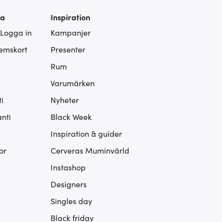
ra
Inspiration
 Logga in
Kampanjer
lemskort
Presenter
Rum
Varumärken
i
Nyheter
nti
Black Week
Inspiration & guider
or
Cerveras Muminvärld
Instashop
Designers
Singles day
Black friday