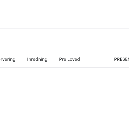
rvering
Inredning
Pre Loved
PRESE