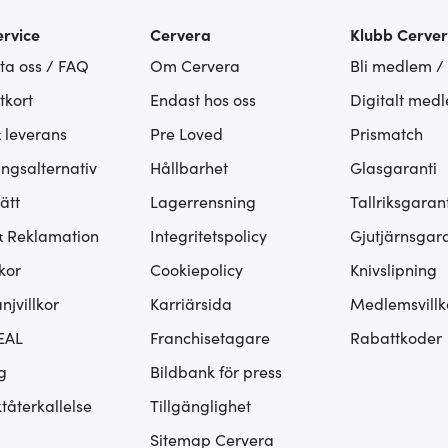
rvice
Cervera
Klubb Cerve
ta oss / FAQ
Om Cervera
Bli medlem /
tkort
Endast hos oss
Digitalt med
& leverans
Pre Loved
Prismatch
ingsalternativ
Hållbarhet
Glasgaranti
ätt
Lagerrensning
Tallriksgarant
& Reklamation
Integritetspolicy
Gjutjärnsgara
kor
Cookiepolicy
Knivslipning
jvillkor
Karriärsida
Medlemsvillk
EAL
Franchisetagare
Rabattkoder
g
Bildbank för press
tåterkallelse
Tillgänglighet
Sitemap Cervera