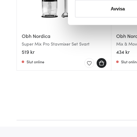
Ta reda på mer om hur dina pe
Avvisa
eller dra tillbaka ditt samtyc
Vi använder cookies för att 
att vi kan analysera vår tra
Obh Nordica
Obh Nor
av.
Super Mix Pro Stavmixer Set Svart
Mix & Mov
L 300W stå
519 kr
434 kr
Slut online
Slut onli