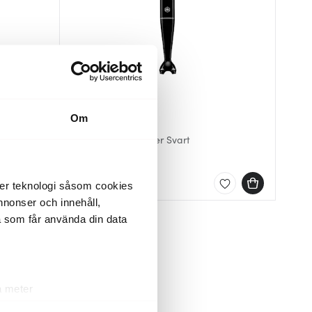
Om
Obh Nordica
na 1,25 L
Super Mix Stavmixer Svart
209 kr
I lager
der teknologi såsom cookies
 annonser och innehåll,
a som får använda din data
a meter
k)