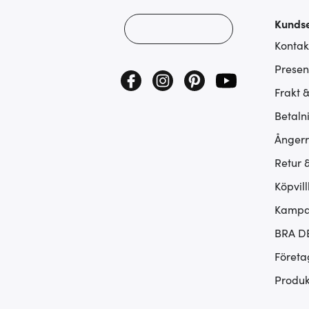
Kundse
Kontak
Presen
Frakt 
Betaln
Ångerr
Retur 
Köpvill
Kampan
BRA D
Företa
Produk