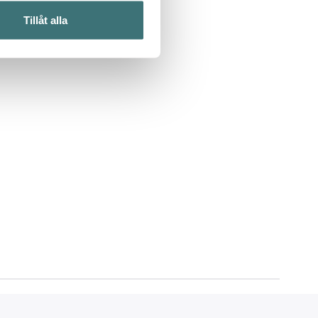
ljsektionen
. Du kan ändra
Tillåt alla
 du tycker om. Det gör också
ies som du vill dela med dig