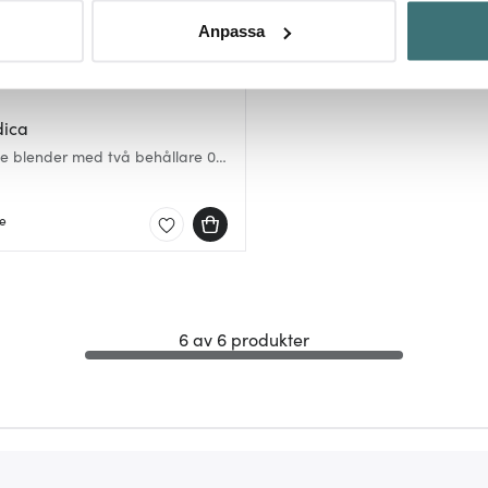
rsonliga uppgifter behandlas och ställ in dina preferenser i
deta
Anpassa
ke när som helst från cookie-förklaringen.
innehållet och annonserna ska anpassas efter det som vi tror att
fik och göra hemsidan ännu bättre. Du bestämmer själv vilka cook
dica
e blender med två behållare 0,6
l
ne
6 av 6 produkter