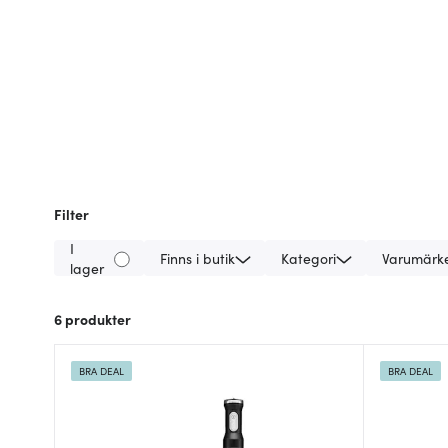
Filter
I
Finns i butik
Kategori
Varumärk
lager
6
produkter
BRA DEAL
BRA DEAL