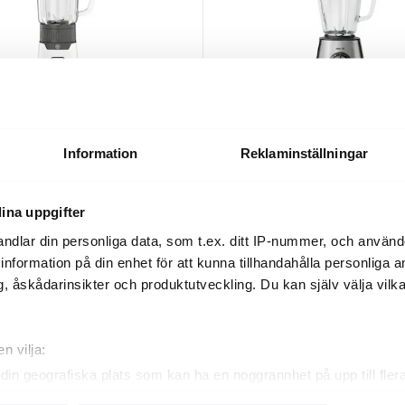
Information
Reklaminställningar
dica
Obh Nordica
lender med glaskanna 400W
Blendforce blender med glaskan
rostfritt stål
1179 kr
ina uppgifter
I lager
ndlar din personliga data, som t.ex. ditt IP-nummer, och använ
ill information på din enhet för att kunna tillhandahålla personliga
, åskådarinsikter och produktutveckling. Du kan själv välja vilk
n vilja:
din geografiska plats som kan ha en noggrannhet på upp till fler
om att aktivt skanna den för specifika kännetecken (fingeravtryc