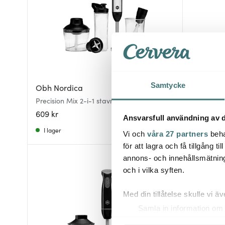
Samtycke
Obh Nordica
Obh Nor
Precision Mix 2-i-1 stavmixerer 850W
Minimix b
svart/stål
vit/grå
609 kr
549 kr
Ansvarsfull användning av d
I lager
Få i lager
Vi och
våra 27 partners
beha
för att lagra och få tillgång t
annons- och innehållsmätning
BRA DEAL
och i vilka syften.
Med din tillåtelse skulle vi äve
Samla in information om 
Identifiera din enhet gen