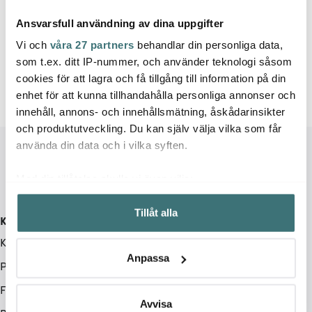
Ansvarsfull användning av dina uppgifter
Vi och
våra 27 partners
behandlar din personliga data,
5 av 5 produkter
som t.ex. ditt IP-nummer, och använder teknologi såsom
cookies för att lagra och få tillgång till information på din
enhet för att kunna tillhandahålla personliga annonser och
innehåll, annons- och innehållsmätning, åskådarinsikter
och produktutveckling. Du kan själv välja vilka som får
använda din data och i vilka syften.
Med din tillåtelse skulle vi även vilja:
Samla in information om din geografiska plats som
Tillåt alla
kan ha en noggrannhet på upp till flera meter
Kundservice
Identifiera din enhet genom att aktivt skanna den för
Kontakta oss / FAQ
specifika kännetecken (fingeravtryck)
Anpassa
Presentkort
Ta reda på mer om hur dina personliga uppgifter
behandlas och ställ in dina preferenser i
detaljsektionen
.
Frakt & leverans
Du kan ändra eller dra tillbaka ditt samtycke när som
Avvisa