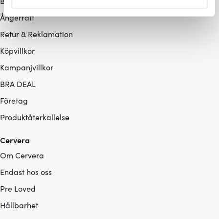
Betalningsalternativ
helst från cookie-förklaringen.
Ångerrätt
Vi använder cookies för att innehållet och annonserna
Retur & Reklamation
ska anpassas efter det som vi tror att du tycker om. Det
Köpvillkor
gör också att vi kan analysera vår trafik och göra
hemsidan ännu bättre. Du bestämmer själv vilka cookies
Kampanjvillkor
som du vill dela med dig av.
BRA DEAL
Företag
Produktåterkallelse
Cervera
Om Cervera
Endast hos oss
Pre Loved
Hållbarhet