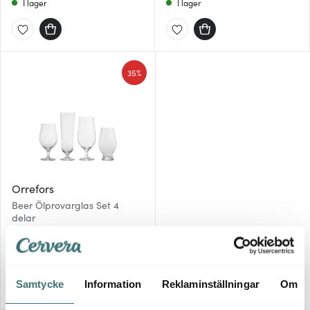
I lager
I lager
35%
Orrefors
Beer Ölprovarglas Set 4
delar
584 kr
899 kr
Få i lager
Samtycke
Information
Reklaminställningar
Om