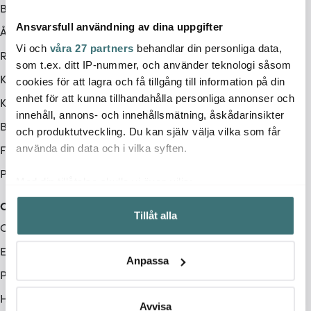
Betalningsalternativ
Ansvarsfull användning av dina uppgifter
Ångerrätt
Vi och
våra 27 partners
behandlar din personliga data,
Retur & Reklamation
som t.ex. ditt IP-nummer, och använder teknologi såsom
Köpvillkor
cookies för att lagra och få tillgång till information på din
enhet för att kunna tillhandahålla personliga annonser och
Kampanjvillkor
innehåll, annons- och innehållsmätning, åskådarinsikter
BRA DEAL
och produktutveckling. Du kan själv välja vilka som får
Företag
använda din data och i vilka syften.
Produktåterkallelse
Med din tillåtelse skulle vi även vilja:
Samla in information om din geografiska plats som
Cervera
Tillåt alla
kan ha en noggrannhet på upp till flera meter
Om Cervera
Identifiera din enhet genom att aktivt skanna den för
Endast hos oss
specifika kännetecken (fingeravtryck)
Anpassa
Ta reda på mer om hur dina personliga uppgifter
Pre Loved
behandlas och ställ in dina preferenser i
detaljsektionen
.
Hållbarhet
Du kan ändra eller dra tillbaka ditt samtycke när som
Avvisa