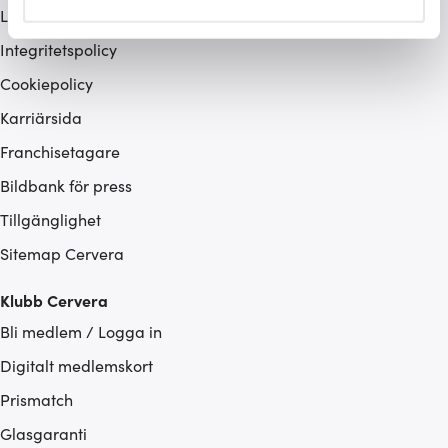
Lagerrensning
helst från cookie-förklaringen.
Integritetspolicy
Vi använder cookies för att innehållet och annonserna
Cookiepolicy
ska anpassas efter det som vi tror att du tycker om. Det
gör också att vi kan analysera vår trafik och göra
Karriärsida
hemsidan ännu bättre. Du bestämmer själv vilka cookies
Franchisetagare
som du vill dela med dig av.
Bildbank för press
Tillgänglighet
Sitemap Cervera
Klubb Cervera
Bli medlem / Logga in
Digitalt medlemskort
Prismatch
Glasgaranti