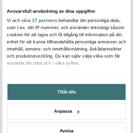
Rörstrand
Rörstrand
Höganäs Keramik Daga
Höganäs Keramik Daga
Ansvarsfull användning av dina uppgifter
Tallrik 25 cm Horisont
Tallrik djup 19 cm Sand
245 kr
215 kr
Vi och
våra 27 partners
behandlar din personliga data,
I lager
I lager
som t.ex. ditt IP-nummer, och använder teknologi såsom
cookies för att lagra och få tillgång till information på din
enhet för att kunna tillhandahålla personliga annonser och
innehåll, annons- och innehållsmätning, åskådarinsikter
och produktutveckling. Du kan själv välja vilka som får
använda din data och i vilka syften.
Med din tillåtelse skulle vi även vilja:
Samla in information om din geografiska plats som
Tillåt alla
kan ha en noggrannhet på upp till flera meter
Identifiera din enhet genom att aktivt skanna den för
specifika kännetecken (fingeravtryck)
Rörstrand
Rörstrand
Anpassa
Ta reda på mer om hur dina personliga uppgifter
Höganäs Keramik Daga
Höganäs Keramik Daga
behandlas och ställ in dina preferenser i
detaljsektionen
.
Tallrik djup 19 cm Horisont
Kanna 60 cl Sand
215 kr
265 kr
Du kan ändra eller dra tillbaka ditt samtycke när som
Avvisa