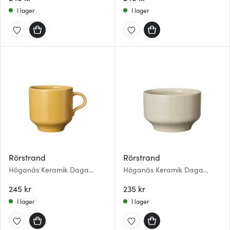
I lager
I lager
Rörstrand
Rörstrand
Höganäs Keramik Daga
Höganäs Keramik Daga
Mugg 30 cl Ockra
Kopp 33 cl Sand
245 kr
235 kr
I lager
I lager