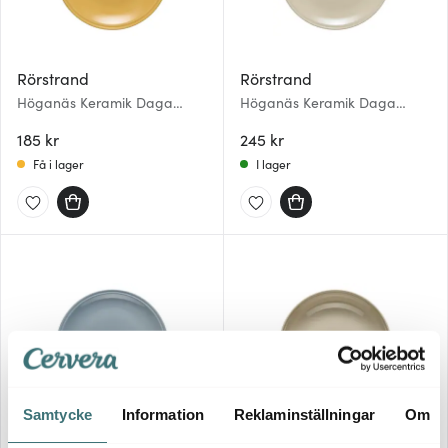
Rörstrand
Rörstrand
Höganäs Keramik Daga
Höganäs Keramik Daga
Assiett 19 cm Ockra
Tallrik 25 cm Sand
185 kr
245 kr
Få i lager
I lager
Samtycke
Information
Reklaminställningar
Om