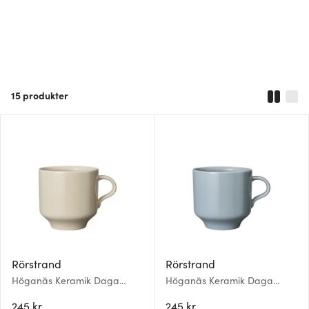
15
produkter
Rörstrand
Rörstrand
Höganäs Keramik Daga
Höganäs Keramik Daga
Mugg 30 cl Sand
Mugg 30 cl Horisont
245 kr
245 kr