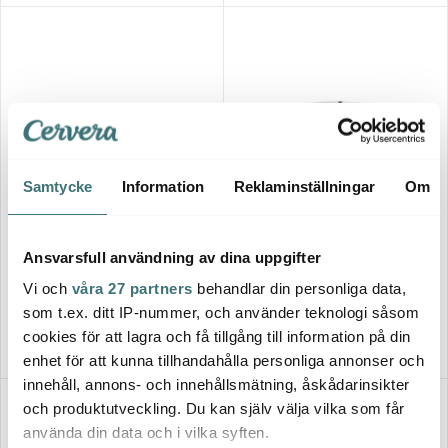
Samtycke
Information
Reklaminställningar
Om
Royal Copenhagen
Royal Copenhagen
Black Fluted Mega Äggkopp
Black Fluted Mega Skål 1,8 L
Ansvarsfull användning av dina uppgifter
2-pack
689 kr
1999 kr
Vi och
våra 27 partners
behandlar din personliga data,
Få i lager
I lager
som t.ex. ditt IP-nummer, och använder teknologi såsom
cookies för att lagra och få tillgång till information på din
enhet för att kunna tillhandahålla personliga annonser och
innehåll, annons- och innehållsmätning, åskådarinsikter
och produktutveckling. Du kan själv välja vilka som får
använda din data och i vilka syften.