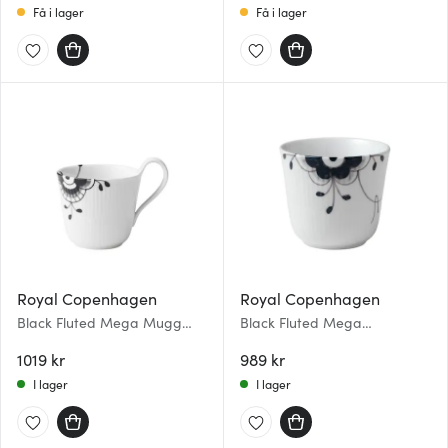
Få i lager
Få i lager
Royal Copenhagen
Royal Copenhagen
Black Fluted Mega Mugg
Black Fluted Mega
högt handtag 33 cl
Termomugg 26 cl
1019 kr
989 kr
I lager
I lager