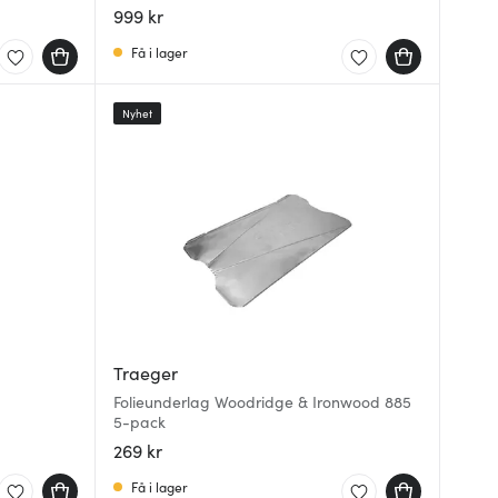
999 kr
Få i lager
Nyhet
Traeger
Folieunderlag Woodridge & Ironwood 885
5-pack
269 kr
Få i lager