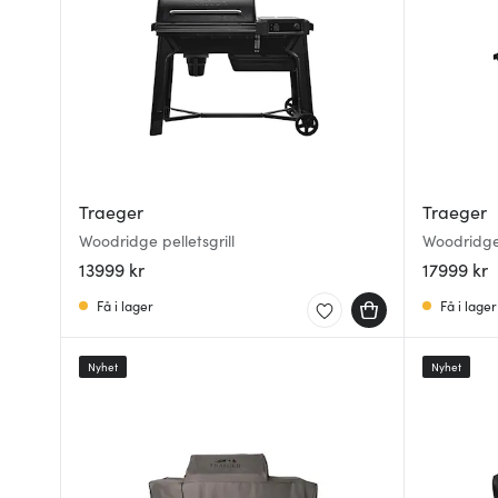
Traeger
Traeger
Woodridge pelletsgrill
Woodridge 
13999 kr
17999 kr
Få i lager
Få i lager
Nyhet
Nyhet