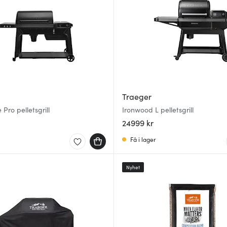
Traeger
Pro pelletsgrill
Ironwood L pelletsgrill
24999 kr
Få i lager
Nyhet