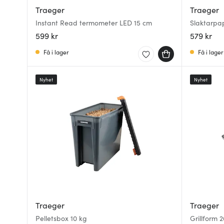
Traeger
Traeger
Instant Read termometer LED 15 cm
Slaktarpa
599 kr
579 kr
Få i lager
Få i lager
Nyhet
Nyhet
Traeger
Traeger
Pelletsbox 10 kg
Grillform 2