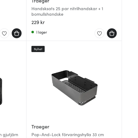
Traeger
Handsksats 25 par nitrilhandskar + 1
bomullshandske
229 kr
I lager
Nyhet
Traeger
 gjutjärn
Pop-And-Lock förvaringshylla 33 cm