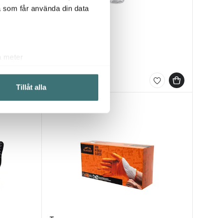
a som får använda din data
Traeger
BBQ sprayflaska
a meter
229 kr
k)
Få i lager
ljsektionen
. Du kan ändra
Tillåt alla
Nyhet
 du tycker om. Det gör också
ies som du vill dela med dig