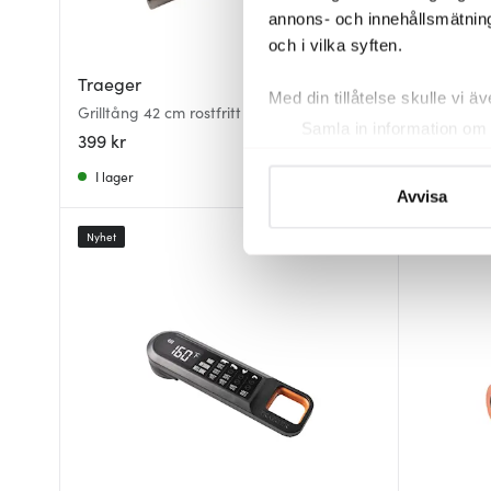
annons- och innehållsmätning
och i vilka syften.
Traeger
Traeger
Med din tillåtelse skulle vi äve
Grilltång 42 cm rostfritt stål
Grillspade 
Samla in information om 
399 kr
699 kr
Identifiera din enhet gen
I lager
I lager
Ta reda på mer om hur dina pe
Avvisa
eller dra tillbaka ditt samtyc
Nyhet
Nyhet
Vi använder cookies för att 
att vi kan analysera vår tra
av.