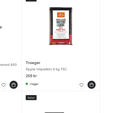
Traeger
onwood 650
Äpple träpellets 9 kg FSC
259 kr
I lager
Nyhet