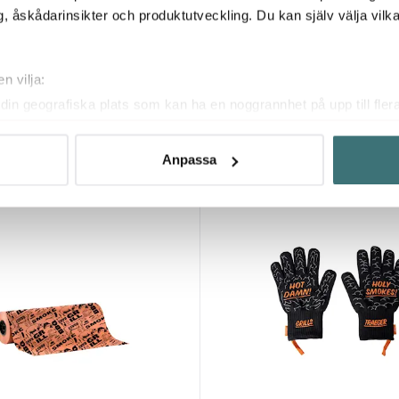
, åskådarinsikter och produktutveckling. Du kan själv välja vilk
Traeger
n vilja:
extra bred 43 cm rostfritt stål
Grillborste Hot & Cold 42,7 cm
din geografiska plats som kan ha en noggrannhet på upp till fler
379 kr
om att aktivt skanna den för specifika kännetecken (fingeravtryc
I lager
rsonliga uppgifter behandlas och ställ in dina preferenser i
deta
Anpassa
ke när som helst från cookie-förklaringen.
Nyhet
innehållet och annonserna ska anpassas efter det som vi tror att
fik och göra hemsidan ännu bättre. Du bestämmer själv vilka cook