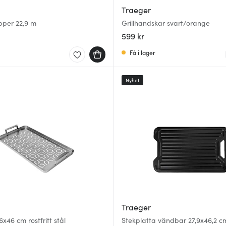
Traeger
pper 22,9 m
Grillhandskar svart/orange
599 kr
Få i lager
Nyhet
Traeger
6x46 cm rostfritt stål
Stekplatta vändbar 27,9x46,2 cm