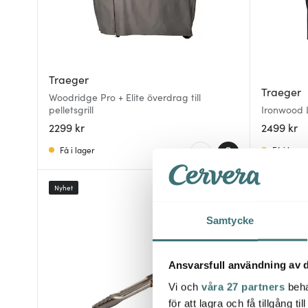
Traeger
Traeger
Woodridge Pro + Elite överdrag till
pelletsgrill
Ironwood L 
2299 kr
2499 kr
Få i lager
Få i lager
Nyhet
Nyhet
Samtycke
Ansvarsfull användning av d
Vi och
våra 27 partners
beha
för att lagra och få tillgång t