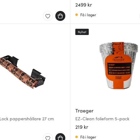
2499 kr
Få i lager
Nyhet
Traeger
ock pappershållare 27 cm
EZ-Clean folieform 5-pack
219 kr
Få i lager