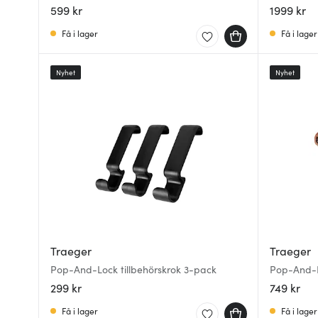
599 kr
1999 kr
Få i lager
Få i lager
Nyhet
Nyhet
Traeger
Traeger
Pop-And-Lock tillbehörskrok 3-pack
Pop-And-L
299 kr
749 kr
Få i lager
Få i lager