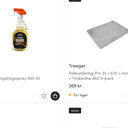
Traeger
Folieunderlag Pro 22 + 575 + Ir
engöringsspray 950 ml
+ Timberline 850 5-pack
269 kr
Få i lager
Nyhet