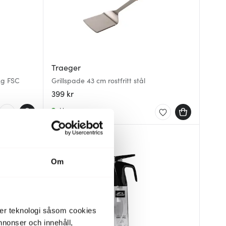
Traeger
kg FSC
Grillspade 43 cm rostfritt stål
399 kr
I lager
Nyhet
Om
der teknologi såsom cookies
 annonser och innehåll,