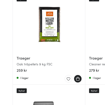
Traeger
Traeger
Oak träpellets 9 kg FSC
Cleaner r
259 kr
279 kr
I lager
I lager
Nyhet
Nyhet