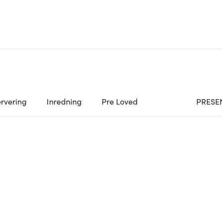
rvering
Inredning
Pre Loved
PRESE