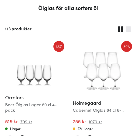
Ölglas för alla sorters öl
113
produkter
35%
30%
Orrefors
Holmegaard
Beer Ölglas Lager 60 cl 4-
pack
Cabernet Ölglas 64 cl 6-
pack
519 kr
755 kr
799 kr
1079 kr
I lager
Få i lager