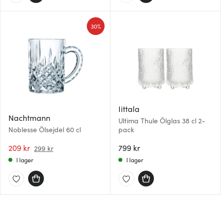
30%
Iittala
Nachtmann
Ultima Thule Ölglas 38 cl 2-
Noblesse Ölsejdel 60 cl
pack
209 kr
799 kr
299 kr
I lager
I lager