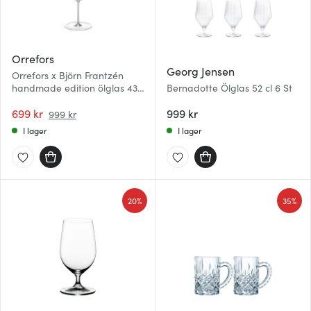
Orrefors
Georg Jensen
Orrefors x Björn Frantzén
handmade edition ölglas 43
Bernadotte Ölglas 52 cl 6 St
cl
699 kr
999 kr
999 kr
I lager
I lager
20%
35%