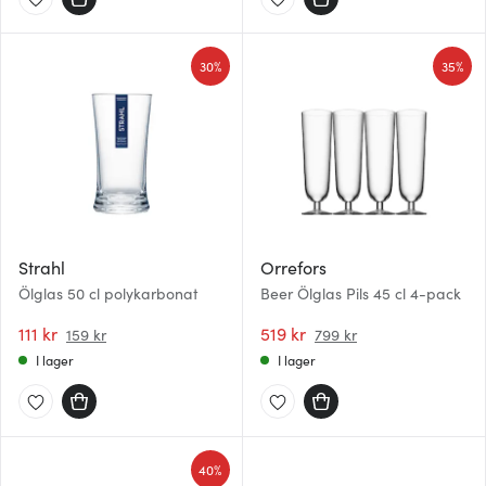
30%
35%
Strahl
Orrefors
Ölglas 50 cl polykarbonat
Beer Ölglas Pils 45 cl 4-pack
111 kr
519 kr
159 kr
799 kr
I lager
I lager
40%