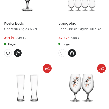
Kosta Boda
Spiegelau
Château Ölglas 63 cl
Beer Classic Ölglas Tulip 47,5
cl 4-pack
419 kr
479 kr
649 kr
599 kr
I lager
I lager
40%
35%