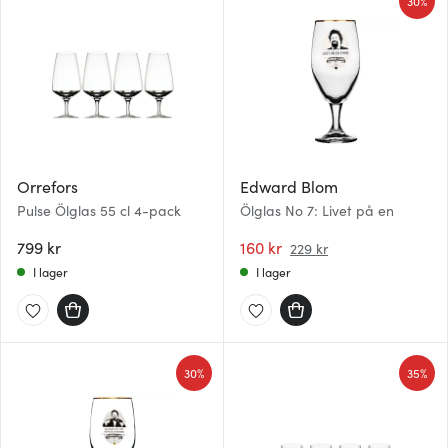
30%
Orrefors
Edward Blom
Pulse Ölglas 55 cl 4-pack
Ölglas No 7: Livet på en
799 kr
160 kr
229 kr
I lager
I lager
30%
35%