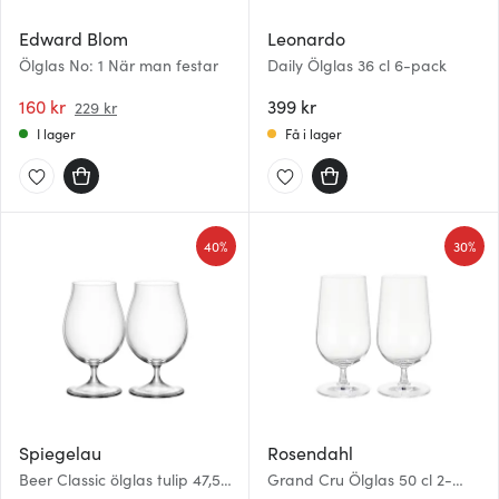
Edward Blom
Leonardo
Ölglas No: 1 När man festar
Daily Ölglas 36 cl 6-pack
160 kr
399 kr
229 kr
I lager
Få i lager
40%
30%
Spiegelau
Rosendahl
Beer Classic ölglas tulip 47,5
Grand Cru Ölglas 50 cl 2-