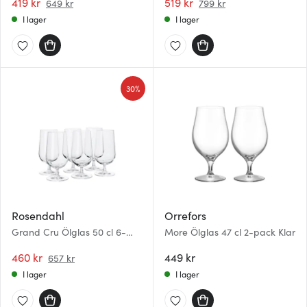
419 kr
519 kr
649 kr
799 kr
I lager
I lager
30%
Rosendahl
Orrefors
Grand Cru Ölglas 50 cl 6-
More Ölglas 47 cl 2-pack Klar
pack
460 kr
449 kr
657 kr
I lager
I lager