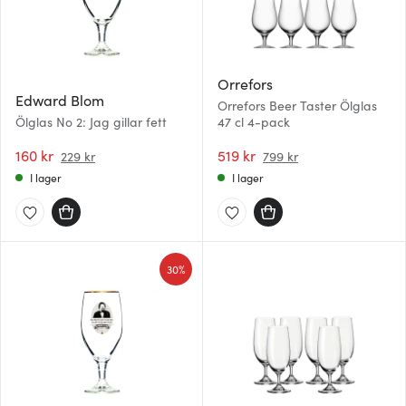
Orrefors
Edward Blom
Orrefors Beer Taster Ölglas
Ölglas No 2: Jag gillar fett
47 cl 4-pack
160 kr
519 kr
229 kr
799 kr
I lager
I lager
30%