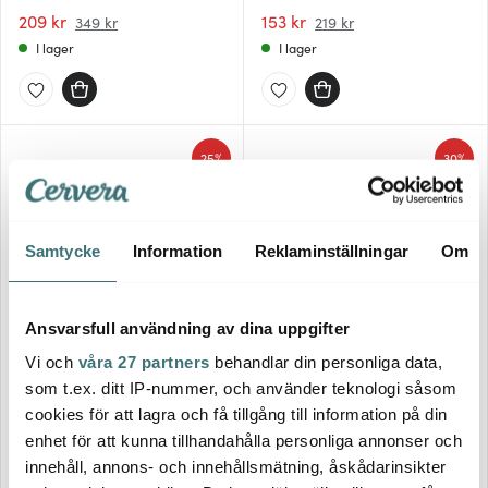
cl 2-pack
pack
209 kr
153 kr
349 kr
219 kr
I lager
I lager
25%
30%
Samtycke
Information
Reklaminställningar
Om
Ansvarsfull användning av dina uppgifter
Iittala
Edward Blom
Vi och
våra 27 partners
behandlar din personliga data,
Essence Ölglas 48 cl 4-pack
Ölglas No: 6 Inget är så
som t.ex. ditt IP-nummer, och använder teknologi såsom
cookies för att lagra och få tillgång till information på din
674 kr
160 kr
899 kr
229 kr
enhet för att kunna tillhandahålla personliga annonser och
I lager
I lager
innehåll, annons- och innehållsmätning, åskådarinsikter