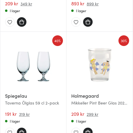
209 kr
893 kr
349 kr
899 kr
I lager
I lager
40%
30%
Spiegelau
Holmegaard
Taverna Ölglas 59 cl 2-pack
Mikkeller Pint Beer Glas 2026
årsglas 40 cl klar m/dekor
191 kr
209 kr
319 kr
299 kr
I lager
I lager