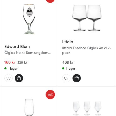
Iittala
Edward Blom
Iittala Essence Ölglas 48 cl 2-
Ölglas No 4: Som ungdom
pack
ska man
160 kr
469 kr
229 kr
I lager
I lager
30%