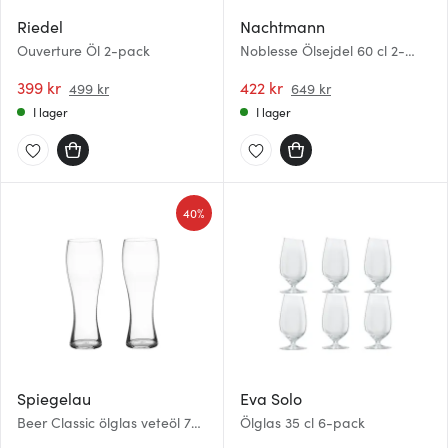
Riedel
Nachtmann
Ouverture Öl 2-pack
Noblesse Ölsejdel 60 cl 2-
pack Klar
399 kr
422 kr
499 kr
649 kr
I lager
I lager
40%
Spiegelau
Eva Solo
Beer Classic ölglas veteöl 70
Ölglas 35 cl 6-pack
cl 2-pack