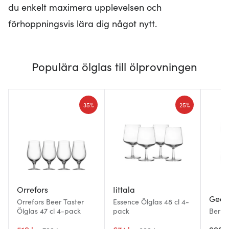
du enkelt maximera upplevelsen och
förhoppningsvis lära dig något nytt.
Populära ölglas till ölprovningen
35%
25%
Orrefors
Iittala
Geor
Orrefors Beer Taster
Essence Ölglas 48 cl 4-
Ölglas 47 cl 4-pack
pack
Berna
6 St