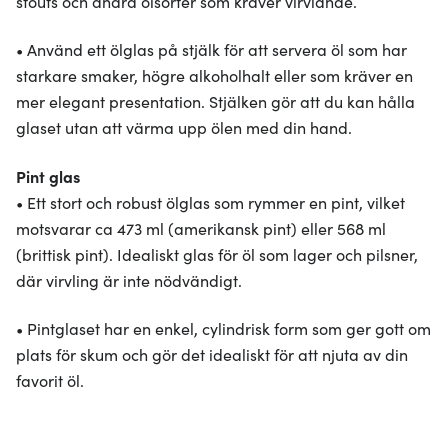
stouts och andra ölsorter som kräver virvlande.
• Använd ett ölglas på stjälk för att servera öl som har
starkare smaker, högre alkoholhalt eller som kräver en
mer elegant presentation. Stjälken gör att du kan hålla
glaset utan att värma upp ölen med din hand.
Pint glas
• Ett stort och robust ölglas som rymmer en pint, vilket
motsvarar ca 473 ml (amerikansk pint) eller 568 ml
(brittisk pint). Idealiskt glas för öl som lager och pilsner,
där virvling är inte nödvändigt.
• Pintglaset har en enkel, cylindrisk form som ger gott om
plats för skum och gör det idealiskt för att njuta av din
favorit öl.