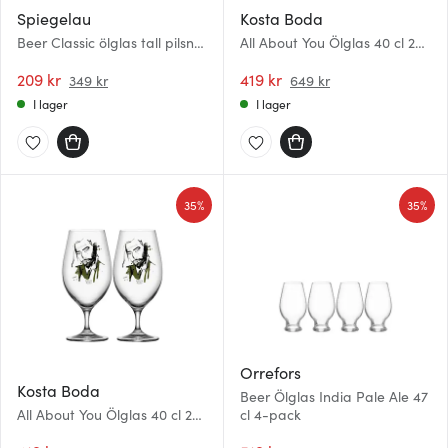
Spiegelau
Kosta Boda
Beer Classic ölglas tall pilsner
All About You Ölglas 40 cl 2-
42,5 cl 2-pack
pack Near You
209 kr
419 kr
349 kr
649 kr
I lager
I lager
35%
35%
Orrefors
Kosta Boda
Beer Ölglas India Pale Ale 47
All About You Ölglas 40 cl 2-
cl 4-pack
pack Want Him