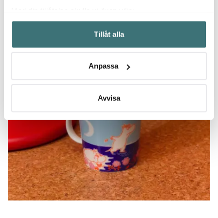
Med din tillåtelse skulle vi även vilja:
Samla in information om din geografiska plats som
Tillåt alla
kan ha en noggrannhet på upp till flera meter
Identifiera din enhet genom att aktivt skanna den för
specifika kännetecken (fingeravtryck)
Anpassa
Ta reda på mer om hur dina personliga uppgifter
behandlas och ställ in dina preferenser i
detaljsektionen
.
Du kan ändra eller dra tillbaka ditt samtycke när som
Avvisa
helst från cookie-förklaringen.
Vi använder cookies för att innehållet och annonserna
ska anpassas efter det som vi tror att du tycker om. Det
gör också att vi kan analysera vår trafik och göra
hemsidan ännu bättre. Du bestämmer själv vilka cookies
som du vill dela med dig av.