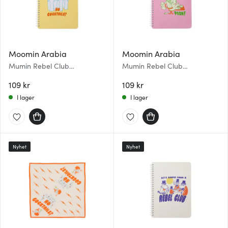
Moomin Arabia
Moomin Arabia
Mumin Rebel Club
Mumin Rebel Club
anteckningsbok A5 Party
anteckningsbok A5 Boss
Queue
109 kr
Lady
109 kr
I lager
I lager
Nyhet
Nyhet