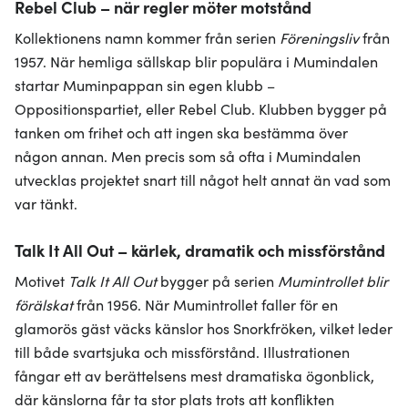
Rebel Club – när regler möter motstånd
Kollektionens namn kommer från serien
Föreningsliv
från
1957. När hemliga sällskap blir populära i Mumindalen
startar Muminpappan sin egen klubb –
Oppositionspartiet, eller Rebel Club. Klubben bygger på
tanken om frihet och att ingen ska bestämma över
någon annan. Men precis som så ofta i Mumindalen
utvecklas projektet snart till något helt annat än vad som
var tänkt.
Talk It All Out – kärlek, dramatik och missförstånd
Motivet
Talk It All Out
bygger på serien
Mumintrollet blir
förälskat
från 1956. När Mumintrollet faller för en
glamorös gäst väcks känslor hos Snorkfröken, vilket leder
till både svartsjuka och missförstånd. Illustrationen
fångar ett av berättelsens mest dramatiska ögonblick,
där känslorna får ta stor plats trots att konflikten