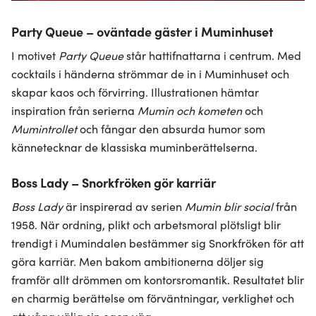
Party Queue – oväntade gäster i Muminhuset
I motivet
Party Queue
står hattifnattarna i centrum. Med
cocktails i händerna strömmar de in i Muminhuset och
skapar kaos och förvirring. Illustrationen hämtar
inspiration från serierna
Mumin och kometen
och
Mumintrollet
och fångar den absurda humor som
kännetecknar de klassiska muminberättelserna.
Boss Lady – Snorkfröken gör karriär
Boss Lady
är inspirerad av serien
Mumin blir social
från
1958. När ordning, plikt och arbetsmoral plötsligt blir
trendigt i Mumindalen bestämmer sig Snorkfröken för att
göra karriär. Men bakom ambitionerna döljer sig
framför allt drömmen om kontorsromantik. Resultatet blir
en charmig berättelse om förväntningar, verklighet och
att våga välja sin egen väg.