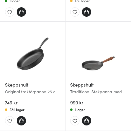
I lager
Få i lager
Skeppshult
Skeppshult
Original traktörpanna 25 cm
Traditional Stekpanna med
gjutjärn
trähandtag 24 cm
749 kr
999 kr
Få i lager
I lager