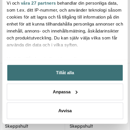
Vi och
våra 27 partners
behandlar din personliga data,
som t.ex. ditt IP-nummer, och använder teknologi såsom
cookies för att lagra och få tillgång till information på din
Skeppshult
Skeppshult
enhet för att kunna tillhandahålla personliga annonser och
Skeppshult Mortel på fot
Traditional Grillpanna
Gjutjärn 11,5 cm
fyrkantig med trähandtag 25
innehåll, annons- och innehållsmätning, åskådarinsikter
849 kr
cm
1129 kr
och produktutveckling. Du kan själv välja vilka som får
I lager
I lager
använda din data och i vilka syften.
Med din tillåtelse skulle vi även vilja:
Samla in information om din geografiska plats som
Tillåt alla
kan ha en noggrannhet på upp till flera meter
Identifiera din enhet genom att aktivt skanna den för
specifika kännetecken (fingeravtryck)
Anpassa
Ta reda på mer om hur dina personliga uppgifter
behandlas och ställ in dina preferenser i
detaljsektionen
.
Du kan ändra eller dra tillbaka ditt samtycke när som
Avvisa
helst från cookie-förklaringen.
Skeppshult
Skeppshult