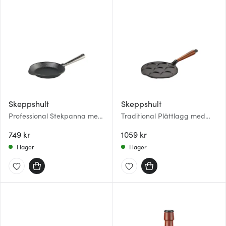
Skeppshult
Skeppshult
Professional Stekpanna med
Traditional Plättlagg med
stålhandtag 18 cm
Trähandtag 23 cm
749 kr
1059 kr
I lager
I lager