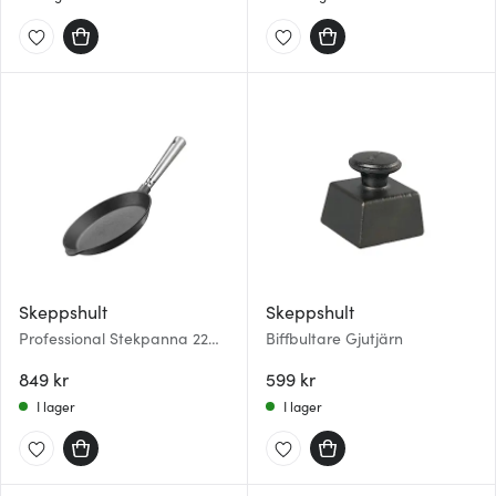
Skeppshult
Skeppshult
Professional Stekpanna 22
Biffbultare Gjutjärn
cm med Stålhandtag
849 kr
599 kr
I lager
I lager