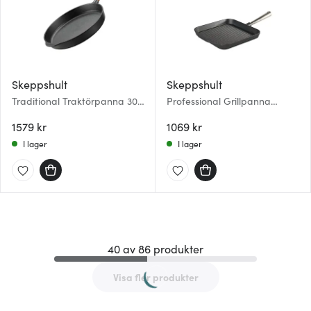
Skeppshult
Skeppshult
Traditional Traktörpanna 30
Professional Grillpanna
cm med Valnötshandtag
fyrkantig 25x25 cm
1579 kr
1069 kr
I lager
I lager
40 av 86 produkter
Visa fler produkter