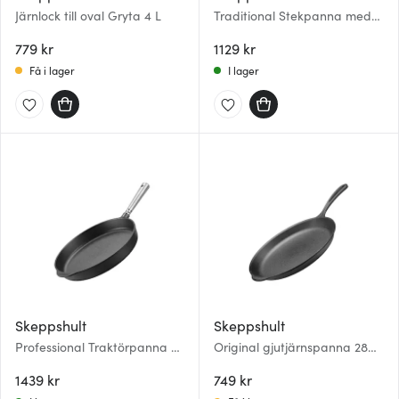
Järnlock till oval Gryta 4 L
Traditional Stekpanna med
trähandtag 28 cm
779 kr
1129 kr
Få i lager
I lager
Skeppshult
Skeppshult
Professional Traktörpanna 30
Original gjutjärnspanna 28
cm med Stålhandtag
cm
1439 kr
749 kr