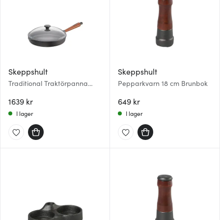
Skeppshult
Skeppshult
Traditional Traktörpanna
Pepparkvarn 18 cm Brunbok
med glaslock/trähandtag 28
cm
1639 kr
649 kr
I lager
I lager