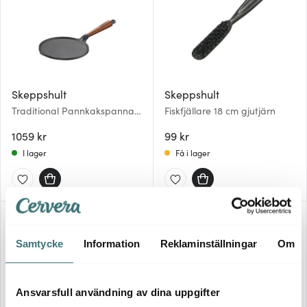
Skeppshult
Skeppshult
Traditional Pannkakspanna
Fiskfjällare 18 cm gjutjärn
med trähandtag 23 cm
1059 kr
99 kr
I lager
Få i lager
Samtycke
Information
Reklaminställningar
Om
Ansvarsfull användning av dina uppgifter