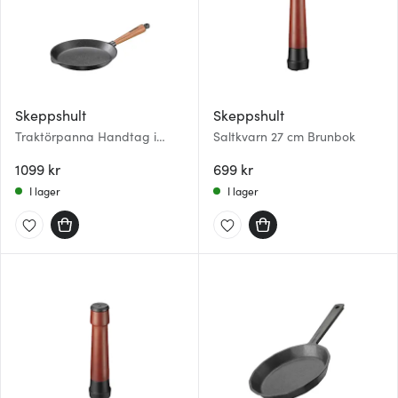
Skeppshult
Skeppshult
Traktörpanna Handtag i
Saltkvarn 27 cm Brunbok
Valnöt 24 cm
1099 kr
699 kr
I lager
I lager