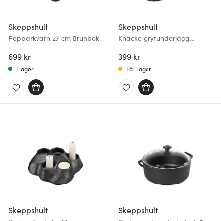
Skeppshult
Skeppshult
Pepparkvarn 27 cm Brunbok
Knäcke grytunderlägg
gjutjärn 17 cm svart
699 kr
399 kr
I lager
Få i lager
Skeppshult
Skeppshult