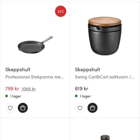
25%
Skeppshult
Skeppshult
Professional Stekpanna med
Swing Carl&Carl saltkvarn /
stålhandtag 28 cm
pepparkvarn 7x9 cm
799 kr
gjutjärn/valnöt
619 kr
1069 kr
I lager
I lager