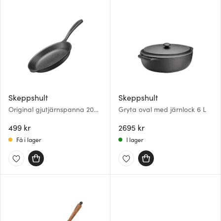
Skeppshult
Skeppshult
Original gjutjärnspanna 20
Gryta oval med järnlock 6 L
cm
499 kr
2695 kr
Få i lager
I lager