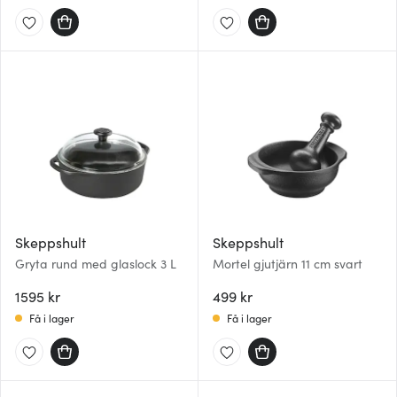
Skeppshult
Skeppshult
Gryta rund med glaslock 3 L
Mortel gjutjärn 11 cm svart
1595 kr
499 kr
Få i lager
Få i lager