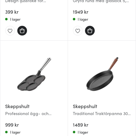
Design ljusstake för
Gryta rund med glaslock 5,5
ljusstumpar 5 ljus 15x20 cm
L
svart
399 kr
1949 kr
I lager
I lager
Skeppshult
Skeppshult
Professional ägg- och
Traditional Traktörpanna 30
blinipanna 20 cm
cm med Trähandtag
gjutjärn/stål
999 kr
1489 kr
I lager
I lager