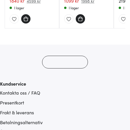
1840 kr
1099 kr
2199 
4599 kr
1998 kr
I lager
I lager
I la
Kundservice
Kontakta oss / FAQ
Presentkort
Frakt & leverans
Betalningsalternativ