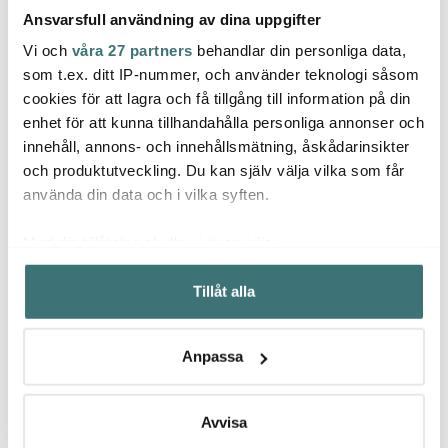
Ansvarsfull användning av dina uppgifter
pålitligt köksredskap och en stilfull detalj i köket.
Tillverkad i rostfritt stål med en aluminiumkärna för jämn
Vi och
våra 27 partners
behandlar din personliga data,
värmefördelning, fungerar den på alla hällar, inklusive
som t.ex. ditt IP-nummer, och använder teknologi såsom
induktion, och klarar ugnstemperaturer upp till 300 °C.
cookies för att lagra och få tillgång till information på din
enhet för att kunna tillhandahålla personliga annonser och
Lock i matchande design ingår, och kastrullen rymmer
innehåll, annons- och innehållsmätning, åskådarinsikter
1,6 liter. Perfekt för allt från frukostgröten till festens
och produktutveckling. Du kan själv välja vilka som får
såser.
använda din data och i vilka syften.
Köp Vargen & Thor Arvet Viggo kastrull här
Med din tillåtelse skulle vi även vilja:
Samla in information om din geografiska plats som
Tillåt alla
kan ha en noggrannhet på upp till flera meter
Identifiera din enhet genom att aktivt skanna den för
specifika kännetecken (fingeravtryck)
Anpassa
Ta reda på mer om hur dina personliga uppgifter
behandlas och ställ in dina preferenser i
detaljsektionen
.
Du kan ändra eller dra tillbaka ditt samtycke när som
Avvisa
helst från cookie-förklaringen.