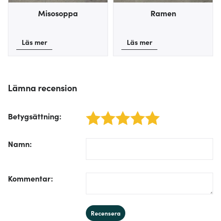
Misosoppa
Ramen
Läs mer
Läs mer
Lämna recension
Betygsättning
:
1 star
2 stars
3 stars
4 stars
5 stars
/form/label/author:
Namn
:
/form/label/text:
Kommentar
:
Recensera