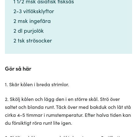
1 1/2 msk asiatisk fisksås​​​​‌ ‍ ​‍​‍‌‍ ‌ ​‍‌‍‍‌‌‍‌ ‌‍‍‌‌‍ ‍​‍​‍​ ‍‍​‍​‍‌ ​ ‌‍​‌‌‍ ‍‌‍‍‌‌ ‌​‌ ‍‌​‍ ‍‌‍‍‌‌‍ ​‍​‍​‍ ​​‍​‍‌‍‍​‌ ​‍‌‍‌‌‌‍‌‍​‍​‍​ ‍‍​‍​‍‌‍‍​‌ ‌​‌ ‌​‌ ​​‌ ​ ​ ‍‍​‍ ​‍ ‌‍​ ‌‍ ‌‌ ​ ​‍ ‍‌‍​ ‌‍‌‌‌ ​‍‌ ‌‍‌‍‌‌‌ ​‍‌‍​‌​‍ ‍‌ ​ ‌‍‌‌​‍ ‌ ​​‌ ​‍‌‍ ‌‍‌​‌ ‌‌‌‍​ ‌ ‌​‌‍‍‌‌‍ ‌‍ ‍​‍ ‌‍‍‌‌‍ ‍‌ ‌​‌‍‌‌‌‍ ‍‌ ‌​​‍ ‌‍‌‌‌‍‌​‌‍‍‌‌ ‌​​‍ ‌‍ ‌‌‍ ‌‍‌​‌‍‌‌​ ‌‌ ​​‌ ​‍‌‍‌‌‌ ​ ‌‍‌‌‌‍ ‍‌ ‌​‌‍​‌‌ ‌​‌‍‍‌‌‍ ‌‍ ‍​ ‍ ‌‍‍‌‌‍‌​​ ‌​ ​‍‌‍‌​​ ​ ‌‍​‌​ ‌‍‌‍​‌‌‍‌‌​ ​​​‍ ‌‌‍​‌‌‍‌‌​ ‌ ​ ‌‍​‍ ‌​ ‌​​ ‌​‌‍​‌​ ‌ ​‍ ‌​ ‍​​ ​‌​ ‌​​ ​ ​‍ ‌‌‍​ ‌‍​ ‌‍‌​​ ​‌​ ​‍​ ‍‌​ ‍‌​ ​ ‌‍‌‍‌‍‌​​ ‌​‌‍‌‍​ ‍ ‌ ‌​‌ ‍‌‌ ​​‌‍‌‌​ ‌‌ ​​‌‍​‌‌‍‌ ‌‍‌‌​ ‍ ‌ ​​‌‍​‌‌ ‌​‌‍‍​​ ‌‌‍​‍‌‍ ​‌‍ ‌‍​ ‌‍‍ ‌ ​ ​‍‌‌​ ‌‌‌​​‍‌‌ ‌‍‍ ‌‍‌‌‌ ‍‌​‍‌‌​ ​ ‌​‌​​‍‌‌​ ​ ‌​‌​​‍‌‌​ ​‍​ ​‍​ ‍‌‌‍​‍​ ‍​‌‍​ ‌‍‌​​ ‌‌‌‍‌‌‌‍​ ​‍ ‌​ ‌​​ ​‍​ ‍‌​ ‌‌​‍ ‌​ ‌​‌‍​‌‌‍‌‍​ ‌‌​‍ ‌‌‍​‍​ ​‌‌‍​‌‌‍​‍​‍ ‌​ ‍​​ ‍​‌‍‌​​ ‌‌‌‍‌​‌‍‌​​ ​ ‌‍​‍‌‍‌‌​ ​‍​ ‍​‌‍‌‍​‍‌‌​ ​‍​ ​‍​‍‌‌​ ‌‌‌​‌​​‍ ‍‌‍​ ‌‍ ‌‍ ​‌ ‌‌‌‍ ‌‌‍ ‍‌ ​ ​‍‌‌​ ‌‌‌​​‍‌‌ ‌‍‍ ‌‍‌‌‌ ‍‌​‍‌‌​ ​ ‌​‌​​‍‌‌​ ​ ‌​‌​​‍‌‌​ ​‍​ ​‍​ ‌‍​ ‌ ​ ​‌​ ‌ ​ ‌‌​ ​​​ ‌​​ ​‍​ ‍‌​ ‌‌‌‍​ ​ ​ ​‍‌‌​ ​‍​ ​‍​‍‌‌​ ‌‌‌​‌​​‍ ‍‌‍‍‌‌ ‌​‌‍‌‌‌‍ ‌‌ ​ ​‍‌‌​ ‌‌‌​​‍​ ‌‌​‍‌‌​ ‌‌‌​‌​​ ‌‍​‍‌‍​‌‌ ​ ‌‍‌‌‌‌‌‌‌ ​‍‌‍ ​​ ‌‌‍‍​‌ ‌​‌ ‌​‌ ​​‌ ​ ​‍‌‌​ ​ ‌​​‌​‍‌‌​ ​‍‌​‌‍​‍‌‌​ ​‍‌​‌‍‌‍​ ‌‍ ‌‌ ​ ​‍ ‍‌‍​ ‌‍‌‌‌ ​‍‌ ‌‍‌‍‌‌‌ ​‍‌‍​‌​‍ ‍‌ ​ ‌‍‌‌​‍‌‍‌‍‍‌‌‍‌​​ ‌​ ​‍‌‍‌​​ ​ ‌‍​‌​ ‌‍‌‍​‌‌‍‌‌​ ​​​‍ ‌‌‍​‌‌‍‌‌​ ‌ ​ ‌‍​‍ ‌​ ‌​​ ‌​‌‍​‌​ ‌ ​‍ ‌​ ‍​​ ​‌​ ‌​​ ​ ​‍ ‌‌‍​ ‌‍​ ‌‍‌​​ ​‌​ ​‍​ ‍‌​ ‍‌​ ​ ‌‍‌‍‌‍‌​​ ‌​‌‍‌‍​‍‌‍‌ ‌​‌ ‍‌‌ ​​‌‍‌‌​ ‌‌ ​​‌‍​‌‌‍‌ ‌‍‌‌​‍‌‍‌ ​​‌‍​‌‌ ‌​‌‍‍​​ ‌‌‍​‍‌‍ ​‌‍ ‌‍​ ‌‍‍ ‌ ​ ​‍‌‌​ ‌‌‌​​‍‌‌ ‌‍‍ ‌‍‌‌‌ ‍‌​‍‌‌​ ​ ‌​‌​​‍‌‌​ ​ ‌​‌​​‍‌‌​ ​‍​ ​‍​ ‍‌‌‍​‍​ ‍​‌‍​ ‌‍‌​​ ‌‌‌‍‌‌‌‍​ ​‍ ‌​ ‌​​ ​‍​ ‍‌​ ‌‌​‍ ‌​ ‌​‌‍​‌‌‍‌‍​ ‌‌​‍ ‌‌‍​‍​ ​‌‌‍​‌‌‍​‍​‍ ‌​ ‍​​ ‍​‌‍‌​​ ‌‌‌‍‌​‌‍‌​​ ​ ‌‍​‍‌‍‌‌​ ​‍​ ‍​‌‍‌‍​‍‌‌​ ​‍​ ​‍​‍‌‌​ ‌‌‌​‌​​‍ ‍‌‍​ ‌‍ ‌‍ ​‌ ‌‌‌‍ ‌‌‍ ‍‌ ​ ​‍‌‌​ ‌‌‌​​‍‌‌ ‌‍‍ ‌‍‌‌‌ ‍‌​‍‌‌​ ​ ‌​‌​​‍‌‌​ ​ ‌​‌​​‍‌‌​ ​‍​ ​‍​ ‌‍​ ‌ ​ ​‌​ ‌ ​ ‌‌​ ​​​ ‌​​ ​‍​ ‍‌​ ‌‌‌‍​ ​ ​ ​‍‌‌​ ​‍​ ​‍​‍‌‌​ ‌‌‌​‌​​‍ ‍‌‍‍‌‌ ‌​‌‍‌‌‌‍ ‌‌ ​ ​‍‌‌​ ‌‌‌​​‍​ ‌‌​‍‌‌​ ‌‌‌​‌​​‍‌‍‌ ‌ ‌‍ ‌ ​‍‌‍‍ ‌ ​ ‌ ​​‌‍​‌‌‍​ ‌‍‌‌​ ‌‌ ​​‌ ​‍‌‍ ‌‍‌​‌ ‌‌‌‍​ ‌ ‌​‌‍‍‌‌‍ ‌‍ ‍​‍‌‍‌ ​​‌‍‌‌‌ ​‍‌ ​ ‌ ​​‌‍‌‌‌‍​ ‌ ‌​‌‍‍‌‌ ‌‍‌‍‌‌​ ‌‌ ​​‌ ‌‌‌‍​‍‌‍ ​‌‍‍‌‌ ​ ‌‍‍​‌‍‌‌‌‍‌​​‍​‍‌ ‌
2-3 vitlöksklyftor​​​​‌ ‍ ​‍​‍‌‍ ‌ ​‍‌‍‍‌‌‍‌ ‌‍‍‌‌‍ ‍​‍​‍​ ‍‍​‍​‍‌ ​ ‌‍​‌‌‍ ‍‌‍‍‌‌ ‌​‌ ‍‌​‍ ‍‌‍‍‌‌‍ ​‍​‍​‍ ​​‍​‍‌‍‍​‌ ​‍‌‍‌‌‌‍‌‍​‍​‍​ ‍‍​‍​‍‌‍‍​‌ ‌​‌ ‌​‌ ​​‌ ​ ​ ‍‍​‍ ​‍ ‌‍​ ‌‍ ‌‌ ​ ​‍ ‍‌‍​ ‌‍‌‌‌ ​‍‌ ‌‍‌‍‌‌‌ ​‍‌‍​‌​‍ ‍‌ ​ ‌‍‌‌​‍ ‌ ​​‌ ​‍‌‍ ‌‍‌​‌ ‌‌‌‍​ ‌ ‌​‌‍‍‌‌‍ ‌‍ ‍​‍ ‌‍‍‌‌‍ ‍‌ ‌​‌‍‌‌‌‍ ‍‌ ‌​​‍ ‌‍‌‌‌‍‌​‌‍‍‌‌ ‌​​‍ ‌‍ ‌‌‍ ‌‍‌​‌‍‌‌​ ‌‌ ​​‌ ​‍‌‍‌‌‌ ​ ‌‍‌‌‌‍ ‍‌ ‌​‌‍​‌‌ ‌​‌‍‍‌‌‍ ‌‍ ‍​ ‍ ‌‍‍‌‌‍‌​​ ‌​ ​‍‌‍‌​​ ​ ‌‍​‌​ ‌‍‌‍​‌‌‍‌‌​ ​​​‍ ‌‌‍​‌‌‍‌‌​ ‌ ​ ‌‍​‍ ‌​ ‌​​ ‌​‌‍​‌​ ‌ ​‍ ‌​ ‍​​ ​‌​ ‌​​ ​ ​‍ ‌‌‍​ ‌‍​ ‌‍‌​​ ​‌​ ​‍​ ‍‌​ ‍‌​ ​ ‌‍‌‍‌‍‌​​ ‌​‌‍‌‍​ ‍ ‌ ‌​‌ ‍‌‌ ​​‌‍‌‌​ ‌‌ ​​‌‍​‌‌‍‌ ‌‍‌‌​ ‍ ‌ ​​‌‍​‌‌ ‌​‌‍‍​​ ‌‌‍​‍‌‍ ​‌‍ ‌‍​ ‌‍‍ ‌ ​ ​‍‌‌​ ‌‌‌​​‍‌‌ ‌‍‍ ‌‍‌‌‌ ‍‌​‍‌‌​ ​ ‌​‌​​‍‌‌​ ​ ‌​‌​​‍‌‌​ ​‍​ ​‍​ ‍‌‌‍​‍​ ‍​‌‍​ ‌‍‌​​ ‌‌‌‍‌‌‌‍​ ​‍ ‌​ ‌​​ ​‍​ ‍‌​ ‌‌​‍ ‌​ ‌​‌‍​‌‌‍‌‍​ ‌‌​‍ ‌‌‍​‍​ ​‌‌‍​‌‌‍​‍​‍ ‌​ ‍​​ ‍​‌‍‌​​ ‌‌‌‍‌​‌‍‌​​ ​ ‌‍​‍‌‍‌‌​ ​‍​ ‍​‌‍‌‍​‍‌‌​ ​‍​ ​‍​‍‌‌​ ‌‌‌​‌​​‍ ‍‌‍​ ‌‍ ‌‍ ​‌ ‌‌‌‍ ‌‌‍ ‍‌ ​ ​‍‌‌​ ‌‌‌​​‍‌‌ ‌‍‍ ‌‍‌‌‌ ‍‌​‍‌‌​ ​ ‌​‌​​‍‌‌​ ​ ‌​‌​​‍‌‌​ ​‍​ ​‍​ ‌‍​ ‌ ​ ​‌​ ‌ ​ ‌‌​ ​​​ ‌​​ ​‍​ ‍‌​ ‌‌‌‍​ ​ ​ ​‍‌‌​ ​‍​ ​‍​‍‌‌​ ‌‌‌​‌​​‍ ‍‌‍‍‌‌ ‌​‌‍‌‌‌‍ ‌‌ ​ ​‍‌‌​ ‌‌‌​​‍​ ‌‍​‍‌‌​ ‌‌‌​‌​​ ‌‍​‍‌‍​‌‌ ​ ‌‍‌‌‌‌‌‌‌ ​‍‌‍ ​​ ‌‌‍‍​‌ ‌​‌ ‌​‌ ​​‌ ​ ​‍‌‌​ ​ ‌​​‌​‍‌‌​ ​‍‌​‌‍​‍‌‌​ ​‍‌​‌‍‌‍​ ‌‍ ‌‌ ​ ​‍ ‍‌‍​ ‌‍‌‌‌ ​‍‌ ‌‍‌‍‌‌‌ ​‍‌‍​‌​‍ ‍‌ ​ ‌‍‌‌​‍‌‍‌‍‍‌‌‍‌​​ ‌​ ​‍‌‍‌​​ ​ ‌‍​‌​ ‌‍‌‍​‌‌‍‌‌​ ​​​‍ ‌‌‍​‌‌‍‌‌​ ‌ ​ ‌‍​‍ ‌​ ‌​​ ‌​‌‍​‌​ ‌ ​‍ ‌​ ‍​​ ​‌​ ‌​​ ​ ​‍ ‌‌‍​ ‌‍​ ‌‍‌​​ ​‌​ ​‍​ ‍‌​ ‍‌​ ​ ‌‍‌‍‌‍‌​​ ‌​‌‍‌‍​‍‌‍‌ ‌​‌ ‍‌‌ ​​‌‍‌‌​ ‌‌ ​​‌‍​‌‌‍‌ ‌‍‌‌​‍‌‍‌ ​​‌‍​‌‌ ‌​‌‍‍​​ ‌‌‍​‍‌‍ ​‌‍ ‌‍​ ‌‍‍ ‌ ​ ​‍‌‌​ ‌‌‌​​‍‌‌ ‌‍‍ ‌‍‌‌‌ ‍‌​‍‌‌​ ​ ‌​‌​​‍‌‌​ ​ ‌​‌​​‍‌‌​ ​‍​ ​‍​ ‍‌‌‍​‍​ ‍​‌‍​ ‌‍‌​​ ‌‌‌‍‌‌‌‍​ ​‍ ‌​ ‌​​ ​‍​ ‍‌​ ‌‌​‍ ‌​ ‌​‌‍​‌‌‍‌‍​ ‌‌​‍ ‌‌‍​‍​ ​‌‌‍​‌‌‍​‍​‍ ‌​ ‍​​ ‍​‌‍‌​​ ‌‌‌‍‌​‌‍‌​​ ​ ‌‍​‍‌‍‌‌​ ​‍​ ‍​‌‍‌‍​‍‌‌​ ​‍​ ​‍​‍‌‌​ ‌‌‌​‌​​‍ ‍‌‍​ ‌‍ ‌‍ ​‌ ‌‌‌‍ ‌‌‍ ‍‌ ​ ​‍‌‌​ ‌‌‌​​‍‌‌ ‌‍‍ ‌‍‌‌‌ ‍‌​‍‌‌​ ​ ‌​‌​​‍‌‌​ ​ ‌​‌​​‍‌‌​ ​‍​ ​‍​ ‌‍​ ‌ ​ ​‌​ ‌ ​ ‌‌​ ​​​ ‌​​ ​‍​ ‍‌​ ‌‌‌‍​ ​ ​ ​‍‌‌​ ​‍​ ​‍​‍‌‌​ ‌‌‌​‌​​‍ ‍‌‍‍‌‌ ‌​‌‍‌‌‌‍ ‌‌ ​ ​‍‌‌​ ‌‌‌​​‍​ ‌‍​‍‌‌​ ‌‌‌​‌​​‍‌‍‌ ‌ ‌‍ ‌ ​‍‌‍‍ ‌ ​ ‌ ​​‌‍​‌‌‍​ ‌‍‌‌​ ‌‌ ​​‌ ​‍‌‍ ‌‍‌​‌ ‌‌‌‍​ ‌ ‌​‌‍‍‌‌‍ ‌‍ ‍​‍‌‍‌ ​​‌‍‌‌‌ ​‍‌ ​ ‌ ​​‌‍‌‌‌‍​ ‌ ‌​‌‍‍‌‌ ‌‍‌‍‌‌​ ‌‌ ​​‌ ‌‌‌‍​‍‌‍ ​‌‍‍‌‌ ​ ‌‍‍​‌‍‌‌‌‍‌​​‍​‍‌ ‌
2 msk ingefära​​​​‌ ‍ ​‍​‍‌‍ ‌ ​‍‌‍‍‌‌‍‌ ‌‍‍‌‌‍ ‍​‍​‍​ ‍‍​‍​‍‌ ​ ‌‍​‌‌‍ ‍‌‍‍‌‌ ‌​‌ ‍‌​‍ ‍‌‍‍‌‌‍ ​‍​‍​‍ ​​‍​‍‌‍‍​‌ ​‍‌‍‌‌‌‍‌‍​‍​‍​ ‍‍​‍​‍‌‍‍​‌ ‌​‌ ‌​‌ ​​‌ ​ ​ ‍‍​‍ ​‍ ‌‍​ ‌‍ ‌‌ ​ ​‍ ‍‌‍​ ‌‍‌‌‌ ​‍‌ ‌‍‌‍‌‌‌ ​‍‌‍​‌​‍ ‍‌ ​ ‌‍‌‌​‍ ‌ ​​‌ ​‍‌‍ ‌‍‌​‌ ‌‌‌‍​ ‌ ‌​‌‍‍‌‌‍ ‌‍ ‍​‍ ‌‍‍‌‌‍ ‍‌ ‌​‌‍‌‌‌‍ ‍‌ ‌​​‍ ‌‍‌‌‌‍‌​‌‍‍‌‌ ‌​​‍ ‌‍ ‌‌‍ ‌‍‌​‌‍‌‌​ ‌‌ ​​‌ ​‍‌‍‌‌‌ ​ ‌‍‌‌‌‍ ‍‌ ‌​‌‍​‌‌ ‌​‌‍‍‌‌‍ ‌‍ ‍​ ‍ ‌‍‍‌‌‍‌​​ ‌​ ​‍‌‍‌​​ ​ ‌‍​‌​ ‌‍‌‍​‌‌‍‌‌​ ​​​‍ ‌‌‍​‌‌‍‌‌​ ‌ ​ ‌‍​‍ ‌​ ‌​​ ‌​‌‍​‌​ ‌ ​‍ ‌​ ‍​​ ​‌​ ‌​​ ​ ​‍ ‌‌‍​ ‌‍​ ‌‍‌​​ ​‌​ ​‍​ ‍‌​ ‍‌​ ​ ‌‍‌‍‌‍‌​​ ‌​‌‍‌‍​ ‍ ‌ ‌​‌ ‍‌‌ ​​‌‍‌‌​ ‌‌ ​​‌‍​‌‌‍‌ ‌‍‌‌​ ‍ ‌ ​​‌‍​‌‌ ‌​‌‍‍​​ ‌‌‍​‍‌‍ ​‌‍ ‌‍​ ‌‍‍ ‌ ​ ​‍‌‌​ ‌‌‌​​‍‌‌ ‌‍‍ ‌‍‌‌‌ ‍‌​‍‌‌​ ​ ‌​‌​​‍‌‌​ ​ ‌​‌​​‍‌‌​ ​‍​ ​‍​ ‍‌‌‍​‍​ ‍​‌‍​ ‌‍‌​​ ‌‌‌‍‌‌‌‍​ ​‍ ‌​ ‌​​ ​‍​ ‍‌​ ‌‌​‍ ‌​ ‌​‌‍​‌‌‍‌‍​ ‌‌​‍ ‌‌‍​‍​ ​‌‌‍​‌‌‍​‍​‍ ‌​ ‍​​ ‍​‌‍‌​​ ‌‌‌‍‌​‌‍‌​​ ​ ‌‍​‍‌‍‌‌​ ​‍​ ‍​‌‍‌‍​‍‌‌​ ​‍​ ​‍​‍‌‌​ ‌‌‌​‌​​‍ ‍‌‍​ ‌‍ ‌‍ ​‌ ‌‌‌‍ ‌‌‍ ‍‌ ​ ​‍‌‌​ ‌‌‌​​‍‌‌ ‌‍‍ ‌‍‌‌‌ ‍‌​‍‌‌​ ​ ‌​‌​​‍‌‌​ ​ ‌​‌​​‍‌‌​ ​‍​ ​‍​ ‌‍​ ‌ ​ ​‌​ ‌ ​ ‌‌​ ​​​ ‌​​ ​‍​ ‍‌​ ‌‌‌‍​ ​ ​ ​‍‌‌​ ​‍​ ​‍​‍‌‌​ ‌‌‌​‌​​‍ ‍‌‍‍‌‌ ‌​‌‍‌‌‌‍ ‌‌ ​ ​‍‌‌​ ‌‌‌​​‍​ ‌ ​‍‌‌​ ‌‌‌​‌​​ ‌‍​‍‌‍​‌‌ ​ ‌‍‌‌‌‌‌‌‌ ​‍‌‍ ​​ ‌‌‍‍​‌ ‌​‌ ‌​‌ ​​‌ ​ ​‍‌‌​ ​ ‌​​‌​‍‌‌​ ​‍‌​‌‍​‍‌‌​ ​‍‌​‌‍‌‍​ ‌‍ ‌‌ ​ ​‍ ‍‌‍​ ‌‍‌‌‌ ​‍‌ ‌‍‌‍‌‌‌ ​‍‌‍​‌​‍ ‍‌ ​ ‌‍‌‌​‍‌‍‌‍‍‌‌‍‌​​ ‌​ ​‍‌‍‌​​ ​ ‌‍​‌​ ‌‍‌‍​‌‌‍‌‌​ ​​​‍ ‌‌‍​‌‌‍‌‌​ ‌ ​ ‌‍​‍ ‌​ ‌​​ ‌​‌‍​‌​ ‌ ​‍ ‌​ ‍​​ ​‌​ ‌​​ ​ ​‍ ‌‌‍​ ‌‍​ ‌‍‌​​ ​‌​ ​‍​ ‍‌​ ‍‌​ ​ ‌‍‌‍‌‍‌​​ ‌​‌‍‌‍​‍‌‍‌ ‌​‌ ‍‌‌ ​​‌‍‌‌​ ‌‌ ​​‌‍​‌‌‍‌ ‌‍‌‌​‍‌‍‌ ​​‌‍​‌‌ ‌​‌‍‍​​ ‌‌‍​‍‌‍ ​‌‍ ‌‍​ ‌‍‍ ‌ ​ ​‍‌‌​ ‌‌‌​​‍‌‌ ‌‍‍ ‌‍‌‌‌ ‍‌​‍‌‌​ ​ ‌​‌​​‍‌‌​ ​ ‌​‌​​‍‌‌​ ​‍​ ​‍​ ‍‌‌‍​‍​ ‍​‌‍​ ‌‍‌​​ ‌‌‌‍‌‌‌‍​ ​‍ ‌​ ‌​​ ​‍​ ‍‌​ ‌‌​‍ ‌​ ‌​‌‍​‌‌‍‌‍​ ‌‌​‍ ‌‌‍​‍​ ​‌‌‍​‌‌‍​‍​‍ ‌​ ‍​​ ‍​‌‍‌​​ ‌‌‌‍‌​‌‍‌​​ ​ ‌‍​‍‌‍‌‌​ ​‍​ ‍​‌‍‌‍​‍‌‌​ ​‍​ ​‍​‍‌‌​ ‌‌‌​‌​​‍ ‍‌‍​ ‌‍ ‌‍ ​‌ ‌‌‌‍ ‌‌‍ ‍‌ ​ ​‍‌‌​ ‌‌‌​​‍‌‌ ‌‍‍ ‌‍‌‌‌ ‍‌​‍‌‌​ ​ ‌​‌​​‍‌‌​ ​ ‌​‌​​‍‌‌​ ​‍​ ​‍​ ‌‍​ ‌ ​ ​‌​ ‌ ​ ‌‌​ ​​​ ‌​​ ​‍​ ‍‌​ ‌‌‌‍​ ​ ​ ​‍‌‌​ ​‍​ ​‍​‍‌‌​ ‌‌‌​‌​​‍ ‍‌‍‍‌‌ ‌​‌‍‌‌‌‍ ‌‌ ​ ​‍‌‌​ ‌‌‌​​‍​ ‌ ​‍‌‌​ ‌‌‌​‌​​‍‌‍‌ ‌ ‌‍ ‌ ​‍‌‍‍ ‌ ​ ‌ ​​‌‍​‌‌‍​ ‌‍‌‌​ ‌‌ ​​‌ ​‍‌‍ ‌‍‌​‌ ‌‌‌‍​ ‌ ‌​‌‍‍‌‌‍ ‌‍ ‍​‍‌‍‌ ​​‌‍‌‌‌ ​‍‌ ​ ‌ ​​‌‍‌‌‌‍​ ‌ ‌​‌‍‍‌‌ ‌‍‌‍‌‌​ ‌‌ ​​‌ ‌‌‌‍​‍‌‍ ​‌‍‍‌‌ ​ ‌‍‍​‌‍‌‌‌‍‌​​‍​‍‌ ‌
2 dl purjolök​​​​‌ ‍ ​‍​‍‌‍ ‌ ​‍‌‍‍‌‌‍‌ ‌‍‍‌‌‍ ‍​‍​‍​ ‍‍​‍​‍‌ ​ ‌‍​‌‌‍ ‍‌‍‍‌‌ ‌​‌ ‍‌​‍ ‍‌‍‍‌‌‍ ​‍​‍​‍ ​​‍​‍‌‍‍​‌ ​‍‌‍‌‌‌‍‌‍​‍​‍​ ‍‍​‍​‍‌‍‍​‌ ‌​‌ ‌​‌ ​​‌ ​ ​ ‍‍​‍ ​‍ ‌‍​ ‌‍ ‌‌ ​ ​‍ ‍‌‍​ ‌‍‌‌‌ ​‍‌ ‌‍‌‍‌‌‌ ​‍‌‍​‌​‍ ‍‌ ​ ‌‍‌‌​‍ ‌ ​​‌ ​‍‌‍ ‌‍‌​‌ ‌‌‌‍​ ‌ ‌​‌‍‍‌‌‍ ‌‍ ‍​‍ ‌‍‍‌‌‍ ‍‌ ‌​‌‍‌‌‌‍ ‍‌ ‌​​‍ ‌‍‌‌‌‍‌​‌‍‍‌‌ ‌​​‍ ‌‍ ‌‌‍ ‌‍‌​‌‍‌‌​ ‌‌ ​​‌ ​‍‌‍‌‌‌ ​ ‌‍‌‌‌‍ ‍‌ ‌​‌‍​‌‌ ‌​‌‍‍‌‌‍ ‌‍ ‍​ ‍ ‌‍‍‌‌‍‌​​ ‌​ ​‍‌‍‌​​ ​ ‌‍​‌​ ‌‍‌‍​‌‌‍‌‌​ ​​​‍ ‌‌‍​‌‌‍‌‌​ ‌ ​ ‌‍​‍ ‌​ ‌​​ ‌​‌‍​‌​ ‌ ​‍ ‌​ ‍​​ ​‌​ ‌​​ ​ ​‍ ‌‌‍​ ‌‍​ ‌‍‌​​ ​‌​ ​‍​ ‍‌​ ‍‌​ ​ ‌‍‌‍‌‍‌​​ ‌​‌‍‌‍​ ‍ ‌ ‌​‌ ‍‌‌ ​​‌‍‌‌​ ‌‌ ​​‌‍​‌‌‍‌ ‌‍‌‌​ ‍ ‌ ​​‌‍​‌‌ ‌​‌‍‍​​ ‌‌‍​‍‌‍ ​‌‍ ‌‍​ ‌‍‍ ‌ ​ ​‍‌‌​ ‌‌‌​​‍‌‌ ‌‍‍ ‌‍‌‌‌ ‍‌​‍‌‌​ ​ ‌​‌​​‍‌‌​ ​ ‌​‌​​‍‌‌​ ​‍​ ​‍​ ‍‌‌‍​‍​ ‍​‌‍​ ‌‍‌​​ ‌‌‌‍‌‌‌‍​ ​‍ ‌​ ‌​​ ​‍​ ‍‌​ ‌‌​‍ ‌​ ‌​‌‍​‌‌‍‌‍​ ‌‌​‍ ‌‌‍​‍​ ​‌‌‍​‌‌‍​‍​‍ ‌​ ‍​​ ‍​‌‍‌​​ ‌‌‌‍‌​‌‍‌​​ ​ ‌‍​‍‌‍‌‌​ ​‍​ ‍​‌‍‌‍​‍‌‌​ ​‍​ ​‍​‍‌‌​ ‌‌‌​‌​​‍ ‍‌‍​ ‌‍ ‌‍ ​‌ ‌‌‌‍ ‌‌‍ ‍‌ ​ ​‍‌‌​ ‌‌‌​​‍‌‌ ‌‍‍ ‌‍‌‌‌ ‍‌​‍‌‌​ ​ ‌​‌​​‍‌‌​ ​ ‌​‌​​‍‌‌​ ​‍​ ​‍​ ‌‍​ ‌ ​ ​‌​ ‌ ​ ‌‌​ ​​​ ‌​​ ​‍​ ‍‌​ ‌‌‌‍​ ​ ​ ​‍‌‌​ ​‍​ ​‍​‍‌‌​ ‌‌‌​‌​​‍ ‍‌‍‍‌‌ ‌​‌‍‌‌‌‍ ‌‌ ​ ​‍‌‌​ ‌‌‌​​‍​ ‍​​‍‌‌​ ‌‌‌​‌​​ ‌‍​‍‌‍​‌‌ ​ ‌‍‌‌‌‌‌‌‌ ​‍‌‍ ​​ ‌‌‍‍​‌ ‌​‌ ‌​‌ ​​‌ ​ ​‍‌‌​ ​ ‌​​‌​‍‌‌​ ​‍‌​‌‍​‍‌‌​ ​‍‌​‌‍‌‍​ ‌‍ ‌‌ ​ ​‍ ‍‌‍​ ‌‍‌‌‌ ​‍‌ ‌‍‌‍‌‌‌ ​‍‌‍​‌​‍ ‍‌ ​ ‌‍‌‌​‍‌‍‌‍‍‌‌‍‌​​ ‌​ ​‍‌‍‌​​ ​ ‌‍​‌​ ‌‍‌‍​‌‌‍‌‌​ ​​​‍ ‌‌‍​‌‌‍‌‌​ ‌ ​ ‌‍​‍ ‌​ ‌​​ ‌​‌‍​‌​ ‌ ​‍ ‌​ ‍​​ ​‌​ ‌​​ ​ ​‍ ‌‌‍​ ‌‍​ ‌‍‌​​ ​‌​ ​‍​ ‍‌​ ‍‌​ ​ ‌‍‌‍‌‍‌​​ ‌​‌‍‌‍​‍‌‍‌ ‌​‌ ‍‌‌ ​​‌‍‌‌​ ‌‌ ​​‌‍​‌‌‍‌ ‌‍‌‌​‍‌‍‌ ​​‌‍​‌‌ ‌​‌‍‍​​ ‌‌‍​‍‌‍ ​‌‍ ‌‍​ ‌‍‍ ‌ ​ ​‍‌‌​ ‌‌‌​​‍‌‌ ‌‍‍ ‌‍‌‌‌ ‍‌​‍‌‌​ ​ ‌​‌​​‍‌‌​ ​ ‌​‌​​‍‌‌​ ​‍​ ​‍​ ‍‌‌‍​‍​ ‍​‌‍​ ‌‍‌​​ ‌‌‌‍‌‌‌‍​ ​‍ ‌​ ‌​​ ​‍​ ‍‌​ ‌‌​‍ ‌​ ‌​‌‍​‌‌‍‌‍​ ‌‌​‍ ‌‌‍​‍​ ​‌‌‍​‌‌‍​‍​‍ ‌​ ‍​​ ‍​‌‍‌​​ ‌‌‌‍‌​‌‍‌​​ ​ ‌‍​‍‌‍‌‌​ ​‍​ ‍​‌‍‌‍​‍‌‌​ ​‍​ ​‍​‍‌‌​ ‌‌‌​‌​​‍ ‍‌‍​ ‌‍ ‌‍ ​‌ ‌‌‌‍ ‌‌‍ ‍‌ ​ ​‍‌‌​ ‌‌‌​​‍‌‌ ‌‍‍ ‌‍‌‌‌ ‍‌​‍‌‌​ ​ ‌​‌​​‍‌‌​ ​ ‌​‌​​‍‌‌​ ​‍​ ​‍​ ‌‍​ ‌ ​ ​‌​ ‌ ​ ‌‌​ ​​​ ‌​​ ​‍​ ‍‌​ ‌‌‌‍​ ​ ​ ​‍‌‌​ ​‍​ ​‍​‍‌‌​ ‌‌‌​‌​​‍ ‍‌‍‍‌‌ ‌​‌‍‌‌‌‍ ‌‌ ​ ​‍‌‌​ ‌‌‌​​‍​ ‍​​‍‌‌​ ‌‌‌​‌​​‍‌‍‌ ‌ ‌‍ ‌ ​‍‌‍‍ ‌ ​ ‌ ​​‌‍​‌‌‍​ ‌‍‌‌​ ‌‌ ​​‌ ​‍‌‍ ‌‍‌​‌ ‌‌‌‍​ ‌ ‌​‌‍‍‌‌‍ ‌‍ ‍​‍‌‍‌ ​​‌‍‌‌‌ ​‍‌ ​ ‌ ​​‌‍‌‌‌‍​ ‌ ‌​‌‍‍‌‌ ‌‍‌‍‌‌​ ‌‌ ​​‌ ‌‌‌‍​‍‌‍ ​‌‍‍‌‌ ​ ‌‍‍​‌‍‌‌‌‍‌​​‍​‍‌ ‌
2 tsk strösocker​​​​‌ ‍ ​‍​‍‌‍ ‌ ​‍‌‍‍‌‌‍‌ ‌‍‍‌‌‍ ‍​‍​‍​ ‍‍​‍​‍‌ ​ ‌‍​‌‌‍ ‍‌‍‍‌‌ ‌​‌ ‍‌​‍ ‍‌‍‍‌‌‍ ​‍​‍​‍ ​​‍​‍‌‍‍​‌ ​‍‌‍‌‌‌‍‌‍​‍​‍​ ‍‍​‍​‍‌‍‍​‌ ‌​‌ ‌​‌ ​​‌ ​ ​ ‍‍​‍ ​‍ ‌‍​ ‌‍ ‌‌ ​ ​‍ ‍‌‍​ ‌‍‌‌‌ ​‍‌ ‌‍‌‍‌‌‌ ​‍‌‍​‌​‍ ‍‌ ​ ‌‍‌‌​‍ ‌ ​​‌ ​‍‌‍ ‌‍‌​‌ ‌‌‌‍​ ‌ ‌​‌‍‍‌‌‍ ‌‍ ‍​‍ ‌‍‍‌‌‍ ‍‌ ‌​‌‍‌‌‌‍ ‍‌ ‌​​‍ ‌‍‌‌‌‍‌​‌‍‍‌‌ ‌​​‍ ‌‍ ‌‌‍ ‌‍‌​‌‍‌‌​ ‌‌ ​​‌ ​‍‌‍‌‌‌ ​ ‌‍‌‌‌‍ ‍‌ ‌​‌‍​‌‌ ‌​‌‍‍‌‌‍ ‌‍ ‍​ ‍ ‌‍‍‌‌‍‌​​ ‌​ ​‍‌‍‌​​ ​ ‌‍​‌​ ‌‍‌‍​‌‌‍‌‌​ ​​​‍ ‌‌‍​‌‌‍‌‌​ ‌ ​ ‌‍​‍ ‌​ ‌​​ ‌​‌‍​‌​ ‌ ​‍ ‌​ ‍​​ ​‌​ ‌​​ ​ ​‍ ‌‌‍​ ‌‍​ ‌‍‌​​ ​‌​ ​‍​ ‍‌​ ‍‌​ ​ ‌‍‌‍‌‍‌​​ ‌​‌‍‌‍​ ‍ ‌ ‌​‌ ‍‌‌ ​​‌‍‌‌​ ‌‌ ​​‌‍​‌‌‍‌ ‌‍‌‌​ ‍ ‌ ​​‌‍​‌‌ ‌​‌‍‍​​ ‌‌‍​‍‌‍ ​‌‍ ‌‍​ ‌‍‍ ‌ ​ ​‍‌‌​ ‌‌‌​​‍‌‌ ‌‍‍ ‌‍‌‌‌ ‍‌​‍‌‌​ ​ ‌​‌​​‍‌‌​ ​ ‌​‌​​‍‌‌​ ​‍​ ​‍​ ‍‌‌‍​‍​ ‍​‌‍​ ‌‍‌​​ ‌‌‌‍‌‌‌‍​ ​‍ ‌​ ‌​​ ​‍​ ‍‌​ ‌‌​‍ ‌​ ‌​‌‍​‌‌‍‌‍​ ‌‌​‍ ‌‌‍​‍​ ​‌‌‍​‌‌‍​‍​‍ ‌​ ‍​​ ‍​‌‍‌​​ ‌‌‌‍‌​‌‍‌​​ ​ ‌‍​‍‌‍‌‌​ ​‍​ ‍​‌‍‌‍​‍‌‌​ ​‍​ ​‍​‍‌‌​ ‌‌‌​‌​​‍ ‍‌‍​ ‌‍ ‌‍ ​‌ ‌‌‌‍ ‌‌‍ ‍‌ ​ ​‍‌‌​ ‌‌‌​​‍‌‌ ‌‍‍ ‌‍‌‌‌ ‍‌​‍‌‌​ ​ ‌​‌​​‍‌‌​ ​ ‌​‌​​‍‌‌​ ​‍​ ​‍​ ‌‍​ ‌ ​ ​‌​ ‌ ​ ‌‌​ ​​​ ‌​​ ​‍​ ‍‌​ ‌‌‌‍​ ​ ​ ​‍‌‌​ ​‍​ ​‍​‍‌‌​ ‌‌‌​‌​​‍ ‍‌‍‍‌‌ ‌​‌‍‌‌‌‍ ‌‌ ​ ​‍‌‌​ ‌‌‌​​‍​ ‍‌​‍‌‌​ ‌‌‌​‌​​ ‌‍​‍‌‍​‌‌ ​ ‌‍‌‌‌‌‌‌‌ ​‍‌‍ ​​ ‌‌‍‍​‌ ‌​‌ ‌​‌ ​​‌ ​ ​‍‌‌​ ​ ‌​​‌​‍‌‌​ ​‍‌​‌‍​‍‌‌​ ​‍‌​‌‍‌‍​ ‌‍ ‌‌ ​ ​‍ ‍‌‍​ ‌‍‌‌‌ ​‍‌ ‌‍‌‍‌‌‌ ​‍‌‍​‌​‍ ‍‌ ​ ‌‍‌‌​‍‌‍‌‍‍‌‌‍‌​​ ‌​ ​‍‌‍‌​​ ​ ‌‍​‌​ ‌‍‌‍​‌‌‍‌‌​ ​​​‍ ‌‌‍​‌‌‍‌‌​ ‌ ​ ‌‍​‍ ‌​ ‌​​ ‌​‌‍​‌​ ‌ ​‍ ‌​ ‍​​ ​‌​ ‌​​ ​ ​‍ ‌‌‍​ ‌‍​ ‌‍‌​​ ​‌​ ​‍​ ‍‌​ ‍‌​ ​ ‌‍‌‍‌‍‌​​ ‌​‌‍‌‍​‍‌‍‌ ‌​‌ ‍‌‌ ​​‌‍‌‌​ ‌‌ ​​‌‍​‌‌‍‌ ‌‍‌‌​‍‌‍‌ ​​‌‍​‌‌ ‌​‌‍‍​​ ‌‌‍​‍‌‍ ​‌‍ ‌‍​ ‌‍‍ ‌ ​ ​‍‌‌​ ‌‌‌​​‍‌‌ ‌‍‍ ‌‍‌‌‌ ‍‌​‍‌‌​ ​ ‌​‌​​‍‌‌​ ​ ‌​‌​​‍‌‌​ ​‍​ ​‍​ ‍‌‌‍​‍​ ‍​‌‍​ ‌‍‌​​ ‌‌‌‍‌‌‌‍​ ​‍ ‌​ ‌​​ ​‍​ ‍‌​ ‌‌​‍ ‌​ ‌​‌‍​‌‌‍‌‍​ ‌‌​‍ ‌‌‍​‍​ ​‌‌‍​‌‌‍​‍​‍ ‌​ ‍​​ ‍​‌‍‌​​ ‌‌‌‍‌​‌‍‌​​ ​ ‌‍​‍‌‍‌‌​ ​‍​ ‍​‌‍‌‍​‍‌‌​ ​‍​ ​‍​‍‌‌​ ‌‌‌​‌​​‍ ‍‌‍​ ‌‍ ‌‍ ​‌ ‌‌‌‍ ‌‌‍ ‍‌ ​ ​‍‌‌​ ‌‌‌​​‍‌‌ ‌‍‍ ‌‍‌‌‌ ‍‌​‍‌‌​ ​ ‌​‌​​‍‌‌​ ​ ‌​‌​​‍‌‌​ ​‍​ ​‍​ ‌‍​ ‌ ​ ​‌​ ‌ ​ ‌‌​ ​​​ ‌​​ ​‍​ ‍‌​ ‌‌‌‍​ ​ ​ ​‍‌‌​ ​‍​ ​‍​‍‌‌​ ‌‌‌​‌​​‍ ‍‌‍‍‌‌ ‌​‌‍‌‌‌‍ ‌‌ ​ ​‍‌‌​ ‌‌‌​​‍​ ‍‌​‍‌‌​ ‌‌‌​‌​​‍‌‍‌ ‌ ‌‍ ‌ ​‍‌‍‍ ‌ ​ ‌ ​​‌‍​‌‌‍​ ‌‍‌‌​ ‌‌ ​​‌ ​‍‌‍ ‌‍‌​‌ ‌‌‌‍​ ‌ ‌​‌‍‍‌‌‍ ‌‍ ‍​‍‌‍‌ ​​‌‍‌‌‌ ​‍‌ ​ ‌ ​​‌‍‌‌‌‍​ ‌ ‌​‌‍‍‌‌ ‌‍‌‍‌‌​ ‌‌ ​​‌ ‌‌‌‍​‍‌‍ ​‌‍‍‌‌ ​ ‌‍‍​‌‍‌‌‌‍‌​​‍​‍‌ ‌
Gör så här
1. Skär kålen i breda strimlor.
2. Skölj kålen och lägg den i en större skål. Strö över
saltet och blanda runt. Täck över med bakduk och låt stå
cirka 4-5 timmar i rumstemperatur. Efter halva tiden kan
du försiktigt röra runt lite igen.