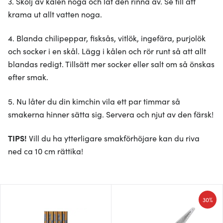
3. Skölj av kålen noga och låt den rinna av. Se till att
krama ut allt vatten noga.
4. Blanda chilipeppar, fisksås, vitlök, ingefära, purjolök
och socker i en skål. Lägg i kålen och rör runt så att allt
blandas redigt. Tillsätt mer socker eller salt om så önskas
efter smak.
5. Nu låter du din kimchin vila ett par timmar så
smakerna hinner sätta sig. Servera och njut av den färsk!
TIPS!
Vill du ha ytterligare smakförhöjare kan du riva
ned ca 10 cm rättika!
30%