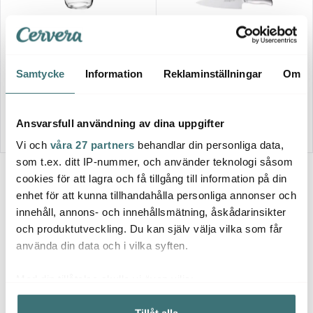
Kilner
Anders Petter
Fermenteringsset 3 L
Backaryd Knivset 5 delar
Samtycke
Information
Reklaminställningar
Om
587 kr
1899 kr
749 kr
I lager
I lager
Ansvarsfull användning av dina uppgifter
Vi och
våra 27 partners
behandlar din personliga data,
som t.ex. ditt IP-nummer, och använder teknologi såsom
cookies för att lagra och få tillgång till information på din
Fler recept från det asiatiska köket
enhet för att kunna tillhandahålla personliga annonser och
innehåll, annons- och innehållsmätning, åskådarinsikter
och produktutveckling. Du kan själv välja vilka som får
använda din data och i vilka syften.
Med din tillåtelse skulle vi även vilja:
Samla in information om din geografiska plats som
Tillåt alla