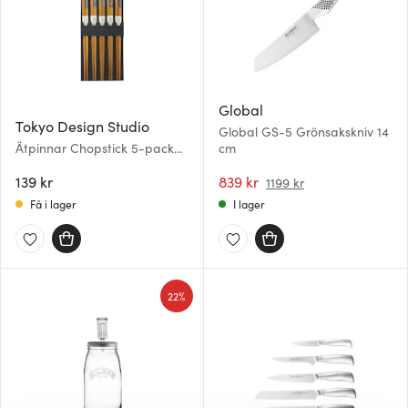
Global
Tokyo Design Studio
Global GS-5 Grönsakskniv 14
Ätpinnar Chopstick 5-pack
cm
Blå
139 kr
839 kr
1199 kr
Få i lager
I lager
22%