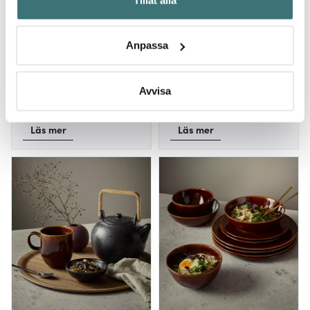
kan ha en noggrannhet på upp till flera meter
Identifiera din enhet genom att aktivt skanna den för
specifika kännetecken (fingeravtryck)
Anpassa
Ta reda på mer om hur dina personliga uppgifter
behandlas och ställ in dina preferenser i
detaljsektionen
.
Kombucha
Norimaki, Nigiri, Inside
Du kan ändra eller dra tillbaka ditt samtycke när som
Avvisa
out maki & Gunkan
helst från cookie-förklaringen.
maki
Läs mer
Läs mer
Vi använder cookies för att innehållet och annonserna
ska anpassas efter det som vi tror att du tycker om. Det
gör också att vi kan analysera vår trafik och göra
hemsidan ännu bättre. Du bestämmer själv vilka cookies
som du vill dela med dig av.