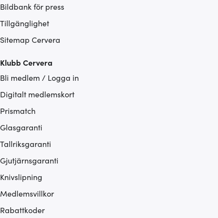
Bildbank för press
Tillgänglighet
Sitemap Cervera
Klubb Cervera
Bli medlem / Logga in
Digitalt medlemskort
Prismatch
Glasgaranti
Tallriksgaranti
Gjutjärnsgaranti
Knivslipning
Medlemsvillkor
Rabattkoder