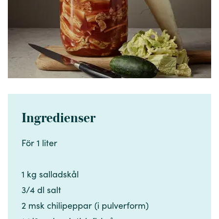
Ingredienser
För 1 liter​​​​‌ ‍ ​‍​‍‌‍ ‌ ​‍‌‍‍‌‌‍‌ ‌‍‍‌‌‍ ‍​‍​‍​ ‍‍​‍​‍‌ ​ ‌‍​‌‌‍ ‍‌‍‍‌‌ ‌​‌ ‍‌​‍ ‍‌‍‍‌‌‍ ​‍​‍​‍ ​​‍​‍‌‍‍​‌ ​‍‌‍‌‌‌‍‌‍​‍​‍​ ‍‍​‍​‍‌‍‍​‌ ‌​‌ ‌​‌ ​​‌ ​ ​ ‍‍​‍ ​‍ ‌‍​ ‌‍ ‌‌ ​ ​‍ ‍‌‍​ ‌‍‌‌‌ ​‍‌ ‌‍‌‍‌‌‌ ​‍‌‍​‌​‍ ‍‌ ​ ‌‍‌‌​‍ ‌ ​​‌ ​‍‌‍ ‌‍‌​‌ ‌‌‌‍​ ‌ ‌​‌‍‍‌‌‍ ‌‍ ‍​‍ ‌‍‍‌‌‍ ‍‌ ‌​‌‍‌‌‌‍ ‍‌ ‌​​‍ ‌‍‌‌‌‍‌​‌‍‍‌‌ ‌​​‍ ‌‍ ‌‌‍ ‌‍‌​‌‍‌‌​ ‌‌ ​​‌ ​‍‌‍‌‌‌ ​ ‌‍‌‌‌‍ ‍‌ ‌​‌‍​‌‌ ‌​‌‍‍‌‌‍ ‌‍ ‍​ ‍ ‌‍‍‌‌‍‌​​ ‌​ ​‍‌‍‌​​ ​ ‌‍​‌​ ‌‍‌‍​‌‌‍‌‌​ ​​​‍ ‌‌‍​‌‌‍‌‌​ ‌ ​ ‌‍​‍ ‌​ ‌​​ ‌​‌‍​‌​ ‌ ​‍ ‌​ ‍​​ ​‌​ ‌​​ ​ ​‍ ‌‌‍​ ‌‍​ ‌‍‌​​ ​‌​ ​‍​ ‍‌​ ‍‌​ ​ ‌‍‌‍‌‍‌​​ ‌​‌‍‌‍​ ‍ ‌ ‌​‌ ‍‌‌ ​​‌‍‌‌​ ‌‌ ​​‌‍​‌‌‍‌ ‌‍‌‌​ ‍ ‌ ​​‌‍​‌‌ ‌​‌‍‍​​ ‌‌‍​‍‌‍ ​‌‍ ‌‍​ ‌‍‍ ‌ ​ ​‍‌‌​ ‌‌‌​​‍‌‌ ‌‍‍ ‌‍‌‌‌ ‍‌​‍‌‌​ ​ ‌​‌​​‍‌‌​ ​ ‌​‌​​‍‌‌​ ​‍​ ​‍​ ‍‌‌‍​‍​ ‍​‌‍​ ‌‍‌​​ ‌‌‌‍‌‌‌‍​ ​‍ ‌​ ‌​​ ​‍​ ‍‌​ ‌‌​‍ ‌​ ‌​‌‍​‌‌‍‌‍​ ‌‌​‍ ‌‌‍​‍​ ​‌‌‍​‌‌‍​‍​‍ ‌​ ‍​​ ‍​‌‍‌​​ ‌‌‌‍‌​‌‍‌​​ ​ ‌‍​‍‌‍‌‌​ ​‍​ ‍​‌‍‌‍​‍‌‌​ ​‍​ ​‍​‍‌‌​ ‌‌‌​‌​​‍ ‍‌‍​ ‌‍ ‌‍ ​‌ ‌‌‌‍ ‌‌‍ ‍‌ ​ ​‍‌‌​ ‌‌‌​​‍‌‌ ‌‍‍ ‌‍‌‌‌ ‍‌​‍‌‌​ ​ ‌​‌​​‍‌‌​ ​ ‌​‌​​‍‌‌​ ​‍​ ​‍​ ‌‍​ ‌ ​ ​‌​ ‌ ​ ‌‌​ ​​​ ‌​​ ​‍​ ‍‌​ ‌‌‌‍​ ​ ​ ​‍‌‌​ ​‍​ ​‍​‍‌‌​ ‌‌‌​‌​​‍ ‍‌‍‍‌‌ ‌​‌‍‌‌‌‍ ‌‌ ​ ​‍‌‌​ ‌‌‌​​‍​ ​​​‍‌‌​ ‌‌‌​‌​​ ‌‍​‍‌‍​‌‌ ​ ‌‍‌‌‌‌‌‌‌ ​‍‌‍ ​​ ‌‌‍‍​‌ ‌​‌ ‌​‌ ​​‌ ​ ​‍‌‌​ ​ ‌​​‌​‍‌‌​ ​‍‌​‌‍​‍‌‌​ ​‍‌​‌‍‌‍​ ‌‍ ‌‌ ​ ​‍ ‍‌‍​ ‌‍‌‌‌ ​‍‌ ‌‍‌‍‌‌‌ ​‍‌‍​‌​‍ ‍‌ ​ ‌‍‌‌​‍‌‍‌‍‍‌‌‍‌​​ ‌​ ​‍‌‍‌​​ ​ ‌‍​‌​ ‌‍‌‍​‌‌‍‌‌​ ​​​‍ ‌‌‍​‌‌‍‌‌​ ‌ ​ ‌‍​‍ ‌​ ‌​​ ‌​‌‍​‌​ ‌ ​‍ ‌​ ‍​​ ​‌​ ‌​​ ​ ​‍ ‌‌‍​ ‌‍​ ‌‍‌​​ ​‌​ ​‍​ ‍‌​ ‍‌​ ​ ‌‍‌‍‌‍‌​​ ‌​‌‍‌‍​‍‌‍‌ ‌​‌ ‍‌‌ ​​‌‍‌‌​ ‌‌ ​​‌‍​‌‌‍‌ ‌‍‌‌​‍‌‍‌ ​​‌‍​‌‌ ‌​‌‍‍​​ ‌‌‍​‍‌‍ ​‌‍ ‌‍​ ‌‍‍ ‌ ​ ​‍‌‌​ ‌‌‌​​‍‌‌ ‌‍‍ ‌‍‌‌‌ ‍‌​‍‌‌​ ​ ‌​‌​​‍‌‌​ ​ ‌​‌​​‍‌‌​ ​‍​ ​‍​ ‍‌‌‍​‍​ ‍​‌‍​ ‌‍‌​​ ‌‌‌‍‌‌‌‍​ ​‍ ‌​ ‌​​ ​‍​ ‍‌​ ‌‌​‍ ‌​ ‌​‌‍​‌‌‍‌‍​ ‌‌​‍ ‌‌‍​‍​ ​‌‌‍​‌‌‍​‍​‍ ‌​ ‍​​ ‍​‌‍‌​​ ‌‌‌‍‌​‌‍‌​​ ​ ‌‍​‍‌‍‌‌​ ​‍​ ‍​‌‍‌‍​‍‌‌​ ​‍​ ​‍​‍‌‌​ ‌‌‌​‌​​‍ ‍‌‍​ ‌‍ ‌‍ ​‌ ‌‌‌‍ ‌‌‍ ‍‌ ​ ​‍‌‌​ ‌‌‌​​‍‌‌ ‌‍‍ ‌‍‌‌‌ ‍‌​‍‌‌​ ​ ‌​‌​​‍‌‌​ ​ ‌​‌​​‍‌‌​ ​‍​ ​‍​ ‌‍​ ‌ ​ ​‌​ ‌ ​ ‌‌​ ​​​ ‌​​ ​‍​ ‍‌​ ‌‌‌‍​ ​ ​ ​‍‌‌​ ​‍​ ​‍​‍‌‌​ ‌‌‌​‌​​‍ ‍‌‍‍‌‌ ‌​‌‍‌‌‌‍ ‌‌ ​ ​‍‌‌​ ‌‌‌​​‍​ ​​​‍‌‌​ ‌‌‌​‌​​‍‌‍‌ ‌ ‌‍ ‌ ​‍‌‍‍ ‌ ​ ‌ ​​‌‍​‌‌‍​ ‌‍‌‌​ ‌‌ ​​‌ ​‍‌‍ ‌‍‌​‌ ‌‌‌‍​ ‌ ‌​‌‍‍‌‌‍ ‌‍ ‍​‍‌‍‌ ​​‌‍‌‌‌ ​‍‌ ​ ‌ ​​‌‍‌‌‌‍​ ‌ ‌​‌‍‍‌‌ ‌‍‌‍‌‌​ ‌‌ ​​‌ ‌‌‌‍​‍‌‍ ​‌‍‍‌‌ ​ ‌‍‍​‌‍‌‌‌‍‌​​‍​‍‌ ‌
1 kg salladskål​​​​‌ ‍ ​‍​‍‌‍ ‌ ​‍‌‍‍‌‌‍‌ ‌‍‍‌‌‍ ‍​‍​‍​ ‍‍​‍​‍‌ ​ ‌‍​‌‌‍ ‍‌‍‍‌‌ ‌​‌ ‍‌​‍ ‍‌‍‍‌‌‍ ​‍​‍​‍ ​​‍​‍‌‍‍​‌ ​‍‌‍‌‌‌‍‌‍​‍​‍​ ‍‍​‍​‍‌‍‍​‌ ‌​‌ ‌​‌ ​​‌ ​ ​ ‍‍​‍ ​‍ ‌‍​ ‌‍ ‌‌ ​ ​‍ ‍‌‍​ ‌‍‌‌‌ ​‍‌ ‌‍‌‍‌‌‌ ​‍‌‍​‌​‍ ‍‌ ​ ‌‍‌‌​‍ ‌ ​​‌ ​‍‌‍ ‌‍‌​‌ ‌‌‌‍​ ‌ ‌​‌‍‍‌‌‍ ‌‍ ‍​‍ ‌‍‍‌‌‍ ‍‌ ‌​‌‍‌‌‌‍ ‍‌ ‌​​‍ ‌‍‌‌‌‍‌​‌‍‍‌‌ ‌​​‍ ‌‍ ‌‌‍ ‌‍‌​‌‍‌‌​ ‌‌ ​​‌ ​‍‌‍‌‌‌ ​ ‌‍‌‌‌‍ ‍‌ ‌​‌‍​‌‌ ‌​‌‍‍‌‌‍ ‌‍ ‍​ ‍ ‌‍‍‌‌‍‌​​ ‌​ ​‍‌‍‌​​ ​ ‌‍​‌​ ‌‍‌‍​‌‌‍‌‌​ ​​​‍ ‌‌‍​‌‌‍‌‌​ ‌ ​ ‌‍​‍ ‌​ ‌​​ ‌​‌‍​‌​ ‌ ​‍ ‌​ ‍​​ ​‌​ ‌​​ ​ ​‍ ‌‌‍​ ‌‍​ ‌‍‌​​ ​‌​ ​‍​ ‍‌​ ‍‌​ ​ ‌‍‌‍‌‍‌​​ ‌​‌‍‌‍​ ‍ ‌ ‌​‌ ‍‌‌ ​​‌‍‌‌​ ‌‌ ​​‌‍​‌‌‍‌ ‌‍‌‌​ ‍ ‌ ​​‌‍​‌‌ ‌​‌‍‍​​ ‌‌‍​‍‌‍ ​‌‍ ‌‍​ ‌‍‍ ‌ ​ ​‍‌‌​ ‌‌‌​​‍‌‌ ‌‍‍ ‌‍‌‌‌ ‍‌​‍‌‌​ ​ ‌​‌​​‍‌‌​ ​ ‌​‌​​‍‌‌​ ​‍​ ​‍​ ‍‌‌‍​‍​ ‍​‌‍​ ‌‍‌​​ ‌‌‌‍‌‌‌‍​ ​‍ ‌​ ‌​​ ​‍​ ‍‌​ ‌‌​‍ ‌​ ‌​‌‍​‌‌‍‌‍​ ‌‌​‍ ‌‌‍​‍​ ​‌‌‍​‌‌‍​‍​‍ ‌​ ‍​​ ‍​‌‍‌​​ ‌‌‌‍‌​‌‍‌​​ ​ ‌‍​‍‌‍‌‌​ ​‍​ ‍​‌‍‌‍​‍‌‌​ ​‍​ ​‍​‍‌‌​ ‌‌‌​‌​​‍ ‍‌‍​ ‌‍ ‌‍ ​‌ ‌‌‌‍ ‌‌‍ ‍‌ ​ ​‍‌‌​ ‌‌‌​​‍‌‌ ‌‍‍ ‌‍‌‌‌ ‍‌​‍‌‌​ ​ ‌​‌​​‍‌‌​ ​ ‌​‌​​‍‌‌​ ​‍​ ​‍​ ‌‍​ ‌ ​ ​‌​ ‌ ​ ‌‌​ ​​​ ‌​​ ​‍​ ‍‌​ ‌‌‌‍​ ​ ​ ​‍‌‌​ ​‍​ ​‍​‍‌‌​ ‌‌‌​‌​​‍ ‍‌‍‍‌‌ ‌​‌‍‌‌‌‍ ‌‌ ​ ​‍‌‌​ ‌‌‌​​‍​ ​‍​‍‌‌​ ‌‌‌​‌​​ ‌‍​‍‌‍​‌‌ ​ ‌‍‌‌‌‌‌‌‌ ​‍‌‍ ​​ ‌‌‍‍​‌ ‌​‌ ‌​‌ ​​‌ ​ ​‍‌‌​ ​ ‌​​‌​‍‌‌​ ​‍‌​‌‍​‍‌‌​ ​‍‌​‌‍‌‍​ ‌‍ ‌‌ ​ ​‍ ‍‌‍​ ‌‍‌‌‌ ​‍‌ ‌‍‌‍‌‌‌ ​‍‌‍​‌​‍ ‍‌ ​ ‌‍‌‌​‍‌‍‌‍‍‌‌‍‌​​ ‌​ ​‍‌‍‌​​ ​ ‌‍​‌​ ‌‍‌‍​‌‌‍‌‌​ ​​​‍ ‌‌‍​‌‌‍‌‌​ ‌ ​ ‌‍​‍ ‌​ ‌​​ ‌​‌‍​‌​ ‌ ​‍ ‌​ ‍​​ ​‌​ ‌​​ ​ ​‍ ‌‌‍​ ‌‍​ ‌‍‌​​ ​‌​ ​‍​ ‍‌​ ‍‌​ ​ ‌‍‌‍‌‍‌​​ ‌​‌‍‌‍​‍‌‍‌ ‌​‌ ‍‌‌ ​​‌‍‌‌​ ‌‌ ​​‌‍​‌‌‍‌ ‌‍‌‌​‍‌‍‌ ​​‌‍​‌‌ ‌​‌‍‍​​ ‌‌‍​‍‌‍ ​‌‍ ‌‍​ ‌‍‍ ‌ ​ ​‍‌‌​ ‌‌‌​​‍‌‌ ‌‍‍ ‌‍‌‌‌ ‍‌​‍‌‌​ ​ ‌​‌​​‍‌‌​ ​ ‌​‌​​‍‌‌​ ​‍​ ​‍​ ‍‌‌‍​‍​ ‍​‌‍​ ‌‍‌​​ ‌‌‌‍‌‌‌‍​ ​‍ ‌​ ‌​​ ​‍​ ‍‌​ ‌‌​‍ ‌​ ‌​‌‍​‌‌‍‌‍​ ‌‌​‍ ‌‌‍​‍​ ​‌‌‍​‌‌‍​‍​‍ ‌​ ‍​​ ‍​‌‍‌​​ ‌‌‌‍‌​‌‍‌​​ ​ ‌‍​‍‌‍‌‌​ ​‍​ ‍​‌‍‌‍​‍‌‌​ ​‍​ ​‍​‍‌‌​ ‌‌‌​‌​​‍ ‍‌‍​ ‌‍ ‌‍ ​‌ ‌‌‌‍ ‌‌‍ ‍‌ ​ ​‍‌‌​ ‌‌‌​​‍‌‌ ‌‍‍ ‌‍‌‌‌ ‍‌​‍‌‌​ ​ ‌​‌​​‍‌‌​ ​ ‌​‌​​‍‌‌​ ​‍​ ​‍​ ‌‍​ ‌ ​ ​‌​ ‌ ​ ‌‌​ ​​​ ‌​​ ​‍​ ‍‌​ ‌‌‌‍​ ​ ​ ​‍‌‌​ ​‍​ ​‍​‍‌‌​ ‌‌‌​‌​​‍ ‍‌‍‍‌‌ ‌​‌‍‌‌‌‍ ‌‌ ​ ​‍‌‌​ ‌‌‌​​‍​ ​‍​‍‌‌​ ‌‌‌​‌​​‍‌‍‌ ‌ ‌‍ ‌ ​‍‌‍‍ ‌ ​ ‌ ​​‌‍​‌‌‍​ ‌‍‌‌​ ‌‌ ​​‌ ​‍‌‍ ‌‍‌​‌ ‌‌‌‍​ ‌ ‌​‌‍‍‌‌‍ ‌‍ ‍​‍‌‍‌ ​​‌‍‌‌‌ ​‍‌ ​ ‌ ​​‌‍‌‌‌‍​ ‌ ‌​‌‍‍‌‌ ‌‍‌‍‌‌​ ‌‌ ​​‌ ‌‌‌‍​‍‌‍ ​‌‍‍‌‌ ​ ‌‍‍​‌‍‌‌‌‍‌​​‍​‍‌ ‌
3/4 dl salt​​​​‌ ‍ ​‍​‍‌‍ ‌ ​‍‌‍‍‌‌‍‌ ‌‍‍‌‌‍ ‍​‍​‍​ ‍‍​‍​‍‌ ​ ‌‍​‌‌‍ ‍‌‍‍‌‌ ‌​‌ ‍‌​‍ ‍‌‍‍‌‌‍ ​‍​‍​‍ ​​‍​‍‌‍‍​‌ ​‍‌‍‌‌‌‍‌‍​‍​‍​ ‍‍​‍​‍‌‍‍​‌ ‌​‌ ‌​‌ ​​‌ ​ ​ ‍‍​‍ ​‍ ‌‍​ ‌‍ ‌‌ ​ ​‍ ‍‌‍​ ‌‍‌‌‌ ​‍‌ ‌‍‌‍‌‌‌ ​‍‌‍​‌​‍ ‍‌ ​ ‌‍‌‌​‍ ‌ ​​‌ ​‍‌‍ ‌‍‌​‌ ‌‌‌‍​ ‌ ‌​‌‍‍‌‌‍ ‌‍ ‍​‍ ‌‍‍‌‌‍ ‍‌ ‌​‌‍‌‌‌‍ ‍‌ ‌​​‍ ‌‍‌‌‌‍‌​‌‍‍‌‌ ‌​​‍ ‌‍ ‌‌‍ ‌‍‌​‌‍‌‌​ ‌‌ ​​‌ ​‍‌‍‌‌‌ ​ ‌‍‌‌‌‍ ‍‌ ‌​‌‍​‌‌ ‌​‌‍‍‌‌‍ ‌‍ ‍​ ‍ ‌‍‍‌‌‍‌​​ ‌​ ​‍‌‍‌​​ ​ ‌‍​‌​ ‌‍‌‍​‌‌‍‌‌​ ​​​‍ ‌‌‍​‌‌‍‌‌​ ‌ ​ ‌‍​‍ ‌​ ‌​​ ‌​‌‍​‌​ ‌ ​‍ ‌​ ‍​​ ​‌​ ‌​​ ​ ​‍ ‌‌‍​ ‌‍​ ‌‍‌​​ ​‌​ ​‍​ ‍‌​ ‍‌​ ​ ‌‍‌‍‌‍‌​​ ‌​‌‍‌‍​ ‍ ‌ ‌​‌ ‍‌‌ ​​‌‍‌‌​ ‌‌ ​​‌‍​‌‌‍‌ ‌‍‌‌​ ‍ ‌ ​​‌‍​‌‌ ‌​‌‍‍​​ ‌‌‍​‍‌‍ ​‌‍ ‌‍​ ‌‍‍ ‌ ​ ​‍‌‌​ ‌‌‌​​‍‌‌ ‌‍‍ ‌‍‌‌‌ ‍‌​‍‌‌​ ​ ‌​‌​​‍‌‌​ ​ ‌​‌​​‍‌‌​ ​‍​ ​‍​ ‍‌‌‍​‍​ ‍​‌‍​ ‌‍‌​​ ‌‌‌‍‌‌‌‍​ ​‍ ‌​ ‌​​ ​‍​ ‍‌​ ‌‌​‍ ‌​ ‌​‌‍​‌‌‍‌‍​ ‌‌​‍ ‌‌‍​‍​ ​‌‌‍​‌‌‍​‍​‍ ‌​ ‍​​ ‍​‌‍‌​​ ‌‌‌‍‌​‌‍‌​​ ​ ‌‍​‍‌‍‌‌​ ​‍​ ‍​‌‍‌‍​‍‌‌​ ​‍​ ​‍​‍‌‌​ ‌‌‌​‌​​‍ ‍‌‍​ ‌‍ ‌‍ ​‌ ‌‌‌‍ ‌‌‍ ‍‌ ​ ​‍‌‌​ ‌‌‌​​‍‌‌ ‌‍‍ ‌‍‌‌‌ ‍‌​‍‌‌​ ​ ‌​‌​​‍‌‌​ ​ ‌​‌​​‍‌‌​ ​‍​ ​‍​ ‌‍​ ‌ ​ ​‌​ ‌ ​ ‌‌​ ​​​ ‌​​ ​‍​ ‍‌​ ‌‌‌‍​ ​ ​ ​‍‌‌​ ​‍​ ​‍​‍‌‌​ ‌‌‌​‌​​‍ ‍‌‍‍‌‌ ‌​‌‍‌‌‌‍ ‌‌ ​ ​‍‌‌​ ‌‌‌​​‍​ ​ ​‍‌‌​ ‌‌‌​‌​​ ‌‍​‍‌‍​‌‌ ​ ‌‍‌‌‌‌‌‌‌ ​‍‌‍ ​​ ‌‌‍‍​‌ ‌​‌ ‌​‌ ​​‌ ​ ​‍‌‌​ ​ ‌​​‌​‍‌‌​ ​‍‌​‌‍​‍‌‌​ ​‍‌​‌‍‌‍​ ‌‍ ‌‌ ​ ​‍ ‍‌‍​ ‌‍‌‌‌ ​‍‌ ‌‍‌‍‌‌‌ ​‍‌‍​‌​‍ ‍‌ ​ ‌‍‌‌​‍‌‍‌‍‍‌‌‍‌​​ ‌​ ​‍‌‍‌​​ ​ ‌‍​‌​ ‌‍‌‍​‌‌‍‌‌​ ​​​‍ ‌‌‍​‌‌‍‌‌​ ‌ ​ ‌‍​‍ ‌​ ‌​​ ‌​‌‍​‌​ ‌ ​‍ ‌​ ‍​​ ​‌​ ‌​​ ​ ​‍ ‌‌‍​ ‌‍​ ‌‍‌​​ ​‌​ ​‍​ ‍‌​ ‍‌​ ​ ‌‍‌‍‌‍‌​​ ‌​‌‍‌‍​‍‌‍‌ ‌​‌ ‍‌‌ ​​‌‍‌‌​ ‌‌ ​​‌‍​‌‌‍‌ ‌‍‌‌​‍‌‍‌ ​​‌‍​‌‌ ‌​‌‍‍​​ ‌‌‍​‍‌‍ ​‌‍ ‌‍​ ‌‍‍ ‌ ​ ​‍‌‌​ ‌‌‌​​‍‌‌ ‌‍‍ ‌‍‌‌‌ ‍‌​‍‌‌​ ​ ‌​‌​​‍‌‌​ ​ ‌​‌​​‍‌‌​ ​‍​ ​‍​ ‍‌‌‍​‍​ ‍​‌‍​ ‌‍‌​​ ‌‌‌‍‌‌‌‍​ ​‍ ‌​ ‌​​ ​‍​ ‍‌​ ‌‌​‍ ‌​ ‌​‌‍​‌‌‍‌‍​ ‌‌​‍ ‌‌‍​‍​ ​‌‌‍​‌‌‍​‍​‍ ‌​ ‍​​ ‍​‌‍‌​​ ‌‌‌‍‌​‌‍‌​​ ​ ‌‍​‍‌‍‌‌​ ​‍​ ‍​‌‍‌‍​‍‌‌​ ​‍​ ​‍​‍‌‌​ ‌‌‌​‌​​‍ ‍‌‍​ ‌‍ ‌‍ ​‌ ‌‌‌‍ ‌‌‍ ‍‌ ​ ​‍‌‌​ ‌‌‌​​‍‌‌ ‌‍‍ ‌‍‌‌‌ ‍‌​‍‌‌​ ​ ‌​‌​​‍‌‌​ ​ ‌​‌​​‍‌‌​ ​‍​ ​‍​ ‌‍​ ‌ ​ ​‌​ ‌ ​ ‌‌​ ​​​ ‌​​ ​‍​ ‍‌​ ‌‌‌‍​ ​ ​ ​‍‌‌​ ​‍​ ​‍​‍‌‌​ ‌‌‌​‌​​‍ ‍‌‍‍‌‌ ‌​‌‍‌‌‌‍ ‌‌ ​ ​‍‌‌​ ‌‌‌​​‍​ ​ ​‍‌‌​ ‌‌‌​‌​​‍‌‍‌ ‌ ‌‍ ‌ ​‍‌‍‍ ‌ ​ ‌ ​​‌‍​‌‌‍​ ‌‍‌‌​ ‌‌ ​​‌ ​‍‌‍ ‌‍‌​‌ ‌‌‌‍​ ‌ ‌​‌‍‍‌‌‍ ‌‍ ‍​‍‌‍‌ ​​‌‍‌‌‌ ​‍‌ ​ ‌ ​​‌‍‌‌‌‍​ ‌ ‌​‌‍‍‌‌ ‌‍‌‍‌‌​ ‌‌ ​​‌ ‌‌‌‍​‍‌‍ ​‌‍‍‌‌ ​ ‌‍‍​‌‍‌‌‌‍‌​​‍​‍‌ ‌
2 msk chilipeppar (i pulverform) ​​​​‌ ‍ ​‍​‍‌‍ ‌ ​‍‌‍‍‌‌‍‌ ‌‍‍‌‌‍ ‍​‍​‍​ ‍‍​‍​‍‌ ​ ‌‍​‌‌‍ ‍‌‍‍‌‌ ‌​‌ ‍‌​‍ ‍‌‍‍‌‌‍ ​‍​‍​‍ ​​‍​‍‌‍‍​‌ ​‍‌‍‌‌‌‍‌‍​‍​‍​ ‍‍​‍​‍‌‍‍​‌ ‌​‌ ‌​‌ ​​‌ ​ ​ ‍‍​‍ ​‍ ‌‍​ ‌‍ ‌‌ ​ ​‍ ‍‌‍​ ‌‍‌‌‌ ​‍‌ ‌‍‌‍‌‌‌ ​‍‌‍​‌​‍ ‍‌ ​ ‌‍‌‌​‍ ‌ ​​‌ ​‍‌‍ ‌‍‌​‌ ‌‌‌‍​ ‌ ‌​‌‍‍‌‌‍ ‌‍ ‍​‍ ‌‍‍‌‌‍ ‍‌ ‌​‌‍‌‌‌‍ ‍‌ ‌​​‍ ‌‍‌‌‌‍‌​‌‍‍‌‌ ‌​​‍ ‌‍ ‌‌‍ ‌‍‌​‌‍‌‌​ ‌‌ ​​‌ ​‍‌‍‌‌‌ ​ ‌‍‌‌‌‍ ‍‌ ‌​‌‍​‌‌ ‌​‌‍‍‌‌‍ ‌‍ ‍​ ‍ ‌‍‍‌‌‍‌​​ ‌​ ​‍‌‍‌​​ ​ ‌‍​‌​ ‌‍‌‍​‌‌‍‌‌​ ​​​‍ ‌‌‍​‌‌‍‌‌​ ‌ ​ ‌‍​‍ ‌​ ‌​​ ‌​‌‍​‌​ ‌ ​‍ ‌​ ‍​​ ​‌​ ‌​​ ​ ​‍ ‌‌‍​ ‌‍​ ‌‍‌​​ ​‌​ ​‍​ ‍‌​ ‍‌​ ​ ‌‍‌‍‌‍‌​​ ‌​‌‍‌‍​ ‍ ‌ ‌​‌ ‍‌‌ ​​‌‍‌‌​ ‌‌ ​​‌‍​‌‌‍‌ ‌‍‌‌​ ‍ ‌ ​​‌‍​‌‌ ‌​‌‍‍​​ ‌‌‍​‍‌‍ ​‌‍ ‌‍​ ‌‍‍ ‌ ​ ​‍‌‌​ ‌‌‌​​‍‌‌ ‌‍‍ ‌‍‌‌‌ ‍‌​‍‌‌​ ​ ‌​‌​​‍‌‌​ ​ ‌​‌​​‍‌‌​ ​‍​ ​‍​ ‍‌‌‍​‍​ ‍​‌‍​ ‌‍‌​​ ‌‌‌‍‌‌‌‍​ ​‍ ‌​ ‌​​ ​‍​ ‍‌​ ‌‌​‍ ‌​ ‌​‌‍​‌‌‍‌‍​ ‌‌​‍ ‌‌‍​‍​ ​‌‌‍​‌‌‍​‍​‍ ‌​ ‍​​ ‍​‌‍‌​​ ‌‌‌‍‌​‌‍‌​​ ​ ‌‍​‍‌‍‌‌​ ​‍​ ‍​‌‍‌‍​‍‌‌​ ​‍​ ​‍​‍‌‌​ ‌‌‌​‌​​‍ ‍‌‍​ ‌‍ ‌‍ ​‌ ‌‌‌‍ ‌‌‍ ‍‌ ​ ​‍‌‌​ ‌‌‌​​‍‌‌ ‌‍‍ ‌‍‌‌‌ ‍‌​‍‌‌​ ​ ‌​‌​​‍‌‌​ ​ ‌​‌​​‍‌‌​ ​‍​ ​‍​ ‌‍​ ‌ ​ ​‌​ ‌ ​ ‌‌​ ​​​ ‌​​ ​‍​ ‍‌​ ‌‌‌‍​ ​ ​ ​‍‌‌​ ​‍​ ​‍​‍‌‌​ ‌‌‌​‌​​‍ ‍‌‍‍‌‌ ‌​‌‍‌‌‌‍ ‌‌ ​ ​‍‌‌​ ‌‌‌​​‍​ ‌​​‍‌‌​ ‌‌‌​‌​​ ‌‍​‍‌‍​‌‌ ​ ‌‍‌‌‌‌‌‌‌ ​‍‌‍ ​​ ‌‌‍‍​‌ ‌​‌ ‌​‌ ​​‌ ​ ​‍‌‌​ ​ ‌​​‌​‍‌‌​ ​‍‌​‌‍​‍‌‌​ ​‍‌​‌‍‌‍​ ‌‍ ‌‌ ​ ​‍ ‍‌‍​ ‌‍‌‌‌ ​‍‌ ‌‍‌‍‌‌‌ ​‍‌‍​‌​‍ ‍‌ ​ ‌‍‌‌​‍‌‍‌‍‍‌‌‍‌​​ ‌​ ​‍‌‍‌​​ ​ ‌‍​‌​ ‌‍‌‍​‌‌‍‌‌​ ​​​‍ ‌‌‍​‌‌‍‌‌​ ‌ ​ ‌‍​‍ ‌​ ‌​​ ‌​‌‍​‌​ ‌ ​‍ ‌​ ‍​​ ​‌​ ‌​​ ​ ​‍ ‌‌‍​ ‌‍​ ‌‍‌​​ ​‌​ ​‍​ ‍‌​ ‍‌​ ​ ‌‍‌‍‌‍‌​​ ‌​‌‍‌‍​‍‌‍‌ ‌​‌ ‍‌‌ ​​‌‍‌‌​ ‌‌ ​​‌‍​‌‌‍‌ ‌‍‌‌​‍‌‍‌ ​​‌‍​‌‌ ‌​‌‍‍​​ ‌‌‍​‍‌‍ ​‌‍ ‌‍​ ‌‍‍ ‌ ​ ​‍‌‌​ ‌‌‌​​‍‌‌ ‌‍‍ ‌‍‌‌‌ ‍‌​‍‌‌​ ​ ‌​‌​​‍‌‌​ ​ ‌​‌​​‍‌‌​ ​‍​ ​‍​ ‍‌‌‍​‍​ ‍​‌‍​ ‌‍‌​​ ‌‌‌‍‌‌‌‍​ ​‍ ‌​ ‌​​ ​‍​ ‍‌​ ‌‌​‍ ‌​ ‌​‌‍​‌‌‍‌‍​ ‌‌​‍ ‌‌‍​‍​ ​‌‌‍​‌‌‍​‍​‍ ‌​ ‍​​ ‍​‌‍‌​​ ‌‌‌‍‌​‌‍‌​​ ​ ‌‍​‍‌‍‌‌​ ​‍​ ‍​‌‍‌‍​‍‌‌​ ​‍​ ​‍​‍‌‌​ ‌‌‌​‌​​‍ ‍‌‍​ ‌‍ ‌‍ ​‌ ‌‌‌‍ ‌‌‍ ‍‌ ​ ​‍‌‌​ ‌‌‌​​‍‌‌ ‌‍‍ ‌‍‌‌‌ ‍‌​‍‌‌​ ​ ‌​‌​​‍‌‌​ ​ ‌​‌​​‍‌‌​ ​‍​ ​‍​ ‌‍​ ‌ ​ ​‌​ ‌ ​ ‌‌​ ​​​ ‌​​ ​‍​ ‍‌​ ‌‌‌‍​ ​ ​ ​‍‌‌​ ​‍​ ​‍​‍‌‌​ ‌‌‌​‌​​‍ ‍‌‍‍‌‌ ‌​‌‍‌‌‌‍ ‌‌ ​ ​‍‌‌​ ‌‌‌​​‍​ ‌​​‍‌‌​ ‌‌‌​‌​​‍‌‍‌ ‌ ‌‍ ‌ ​‍‌‍‍ ‌ ​ ‌ ​​‌‍​‌‌‍​ ‌‍‌‌​ ‌‌ ​​‌ ​‍‌‍ ‌‍‌​‌ ‌‌‌‍​ ‌ ‌​‌‍‍‌‌‍ ‌‍ ‍​‍‌‍‌ ​​‌‍‌‌‌ ​‍‌ ​ ‌ ​​‌‍‌‌‌‍​ ‌ ‌​‌‍‍‌‌ ‌‍‌‍‌‌​ ‌‌ ​​‌ ‌‌‌‍​‍‌‍ ​‌‍‍‌‌ ​ ‌‍‍​‌‍‌‌‌‍‌​​‍​‍‌ ‌