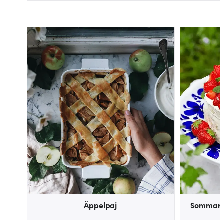
Äppelpaj
Sommart