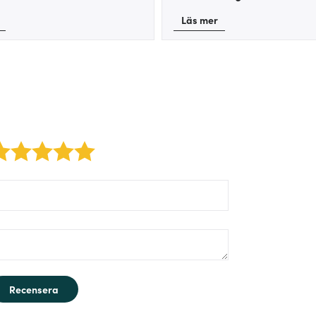
Läs mer
2 stars
3 stars
4 stars
5 stars
orm/label/author:
orm/label/text:
Recensera