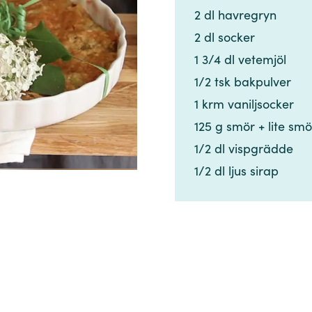
2 dl havregryn​​​​‌ ‍ ​‍​‍‌‍ ‌ ​‍‌‍‍‌‌‍‌ ‌‍‍‌‌‍ ‍​‍​‍​ ‍‍​‍​‍‌ ​ ‌‍​‌‌‍ ‍‌‍‍‌‌ ‌​‌ ‍‌​‍ ‍‌‍‍‌‌‍ ​‍​‍​‍ ​​‍​‍‌‍‍​‌ ​‍‌‍‌‌‌‍‌‍​‍​‍​ ‍‍​‍​‍‌‍‍​‌ ‌​‌ ‌​‌ ​​‌ ​ ​ ‍‍​‍ ​‍ ‌‍​ ‌‍ ‌‌ ​ ​‍ ‍‌‍​ ‌‍‌‌‌ ​‍‌ ‌‍‌‍‌‌‌ ​‍‌‍​‌​‍ ‍‌ ​ ‌‍‌‌​‍ ‌ ​​‌ ​‍‌‍ ‌‍‌​‌ ‌‌‌‍​ ‌ ‌​‌‍‍‌‌‍ ‌‍ ‍​‍ ‌‍‍‌‌‍ ‍‌ ‌​‌‍‌‌‌‍ ‍‌ ‌​​‍ ‌‍‌‌‌‍‌​‌‍‍‌‌ ‌​​‍ ‌‍ ‌‌‍ ‌‍‌​‌‍‌‌​ ‌‌ ​​‌ ​‍‌‍‌‌‌ ​ ‌‍‌‌‌‍ ‍‌ ‌​‌‍​‌‌ ‌​‌‍‍‌‌‍ ‌‍ ‍​ ‍ ‌‍‍‌‌‍‌​​ ‌​ ‌ ​ ‌ ​ ​ ‌‍‌​​ ​‌‌‍‌‍​ ‌‌‌‍​ ​‍ ‌‌‍​‌‌‍​‍‌‍​‌​ ‌ ​‍ ‌​ ‌​‌‍‌‍‌‍​‍​ ​‍​‍ ‌​ ‍‌​ ‌​​ ​ ​ ‌ ​‍ ‌‌‍​‍​ ‌​​ ‌​​ ​‍‌‍​‌​ ​ ‌‍​‌​ ‌‌‌‍‌‍​ ‌​​ ‍‌​ ‌‍​ ‍ ‌ ‌​‌ ‍‌‌ ​​‌‍‌‌​ ‌‌ ​​‌‍​‌‌‍‌ ‌‍‌‌​ ‍ ‌ ​​‌‍​‌‌ ‌​‌‍‍​​ ‌‌‍​‍‌‍ ​‌‍ ‌‍​ ‌‍‍ ‌ ​ ​‍‌‌​ ‌‌‌​​‍‌‌ ‌‍‍ ‌‍‌‌‌ ‍‌​‍‌‌​ ​ ‌​‌​​‍‌‌​ ​ ‌​‌​​‍‌‌​ ​‍​ ​‍​ ​​​ ‌​​ ​‌‌‍‌‍​ ‍​​ ‍​​ ​‌‌‍​‌​‍ ‌​ ​‌‌‍‌‌​ ‌‌​ ​‌​‍ ‌​ ‌​​ ‌​​ ‌‌‌‍​‌​‍ ‌​ ‍‌​ ​‍​ ‌​​ ‍​​‍ ‌​ ​​‌‍‌‍‌‍‌‌‌‍‌​‌‍​ ‌‍​‌​ ​ ​ ​​​ ‌ ‌‍‌‍​ ​‍​ ‌ ​‍‌‌​ ​‍​ ​‍​‍‌‌​ ‌‌‌​‌​​‍ ‍‌‍​ ‌‍ ‌‍ ​‌ ‌‌‌‍ ‌‌‍ ‍‌ ​ ​‍‌‌​ ‌‌‌​​‍‌‌ ‌‍‍ ‌‍‌‌‌ ‍‌​‍‌‌​ ​ ‌​‌​​‍‌‌​ ​ ‌​‌​​‍‌‌​ ​‍​ ​‍‌‍​ ​ ‍​​ ​ ​ ‍‌‌‍‌‌‌‍​ ‌‍​‍​ ​‍‌‍​‌‌‍​ ‌‍‌‌​ ​​​‍‌‌​ ​‍​ ​‍​‍‌‌​ ‌‌‌​‌​​‍ ‍‌‍‍‌‌ ‌​‌‍‌‌‌‍ ‌‌ ​ ​‍‌‌​ ‌‌‌​​‍​ ​ ​‍‌‌​ ‌‌‌​‌​​ ‌‍​‍‌‍​‌‌ ​ ‌‍‌‌‌‌‌‌‌ ​‍‌‍ ​​ ‌‌‍‍​‌ ‌​‌ ‌​‌ ​​‌ ​ ​‍‌‌​ ​ ‌​​‌​‍‌‌​ ​‍‌​‌‍​‍‌‌​ ​‍‌​‌‍‌‍​ ‌‍ ‌‌ ​ ​‍ ‍‌‍​ ‌‍‌‌‌ ​‍‌ ‌‍‌‍‌‌‌ ​‍‌‍​‌​‍ ‍‌ ​ ‌‍‌‌​‍‌‍‌‍‍‌‌‍‌​​ ‌​ ‌ ​ ‌ ​ ​ ‌‍‌​​ ​‌‌‍‌‍​ ‌‌‌‍​ ​‍ ‌‌‍​‌‌‍​‍‌‍​‌​ ‌ ​‍ ‌​ ‌​‌‍‌‍‌‍​‍​ ​‍​‍ ‌​ ‍‌​ ‌​​ ​ ​ ‌ ​‍ ‌‌‍​‍​ ‌​​ ‌​​ ​‍‌‍​‌​ ​ ‌‍​‌​ ‌‌‌‍‌‍​ ‌​​ ‍‌​ ‌‍​‍‌‍‌ ‌​‌ ‍‌‌ ​​‌‍‌‌​ ‌‌ ​​‌‍​‌‌‍‌ ‌‍‌‌​‍‌‍‌ ​​‌‍​‌‌ ‌​‌‍‍​​ ‌‌‍​‍‌‍ ​‌‍ ‌‍​ ‌‍‍ ‌ ​ ​‍‌‌​ ‌‌‌​​‍‌‌ ‌‍‍ ‌‍‌‌‌ ‍‌​‍‌‌​ ​ ‌​‌​​‍‌‌​ ​ ‌​‌​​‍‌‌​ ​‍​ ​‍​ ​​​ ‌​​ ​‌‌‍‌‍​ ‍​​ ‍​​ ​‌‌‍​‌​‍ ‌​ ​‌‌‍‌‌​ ‌‌​ ​‌​‍ ‌​ ‌​​ ‌​​ ‌‌‌‍​‌​‍ ‌​ ‍‌​ ​‍​ ‌​​ ‍​​‍ ‌​ ​​‌‍‌‍‌‍‌‌‌‍‌​‌‍​ ‌‍​‌​ ​ ​ ​​​ ‌ ‌‍‌‍​ ​‍​ ‌ ​‍‌‌​ ​‍​ ​‍​‍‌‌​ ‌‌‌​‌​​‍ ‍‌‍​ ‌‍ ‌‍ ​‌ ‌‌‌‍ ‌‌‍ ‍‌ ​ ​‍‌‌​ ‌‌‌​​‍‌‌ ‌‍‍ ‌‍‌‌‌ ‍‌​‍‌‌​ ​ ‌​‌​​‍‌‌​ ​ ‌​‌​​‍‌‌​ ​‍​ ​‍‌‍​ ​ ‍​​ ​ ​ ‍‌‌‍‌‌‌‍​ ‌‍​‍​ ​‍‌‍​‌‌‍​ ‌‍‌‌​ ​​​‍‌‌​ ​‍​ ​‍​‍‌‌​ ‌‌‌​‌​​‍ ‍‌‍‍‌‌ ‌​‌‍‌‌‌‍ ‌‌ ​ ​‍‌‌​ ‌‌‌​​‍​ ​ ​‍‌‌​ ‌‌‌​‌​​‍‌‍‌ ‌ ‌‍ ‌ ​‍‌‍‍ ‌ ​ ‌ ​​‌‍​‌‌‍​ ‌‍‌‌​ ‌‌ ​​‌ ​‍‌‍ ‌‍‌​‌ ‌‌‌‍​ ‌ ‌​‌‍‍‌‌‍ ‌‍ ‍​‍‌‍‌ ​​‌‍‌‌‌ ​‍‌ ​ ‌ ​​‌‍‌‌‌‍​ ‌ ‌​‌‍‍‌‌ ‌‍‌‍‌‌​ ‌‌ ​​‌ ‌‌‌‍​‍‌‍ ​‌‍‍‌‌ ​ ‌‍‍​‌‍‌‌‌‍‌​​‍​‍‌ ‌
2 dl socker​​​​‌ ‍ ​‍​‍‌‍ ‌ ​‍‌‍‍‌‌‍‌ ‌‍‍‌‌‍ ‍​‍​‍​ ‍‍​‍​‍‌ ​ ‌‍​‌‌‍ ‍‌‍‍‌‌ ‌​‌ ‍‌​‍ ‍‌‍‍‌‌‍ ​‍​‍​‍ ​​‍​‍‌‍‍​‌ ​‍‌‍‌‌‌‍‌‍​‍​‍​ ‍‍​‍​‍‌‍‍​‌ ‌​‌ ‌​‌ ​​‌ ​ ​ ‍‍​‍ ​‍ ‌‍​ ‌‍ ‌‌ ​ ​‍ ‍‌‍​ ‌‍‌‌‌ ​‍‌ ‌‍‌‍‌‌‌ ​‍‌‍​‌​‍ ‍‌ ​ ‌‍‌‌​‍ ‌ ​​‌ ​‍‌‍ ‌‍‌​‌ ‌‌‌‍​ ‌ ‌​‌‍‍‌‌‍ ‌‍ ‍​‍ ‌‍‍‌‌‍ ‍‌ ‌​‌‍‌‌‌‍ ‍‌ ‌​​‍ ‌‍‌‌‌‍‌​‌‍‍‌‌ ‌​​‍ ‌‍ ‌‌‍ ‌‍‌​‌‍‌‌​ ‌‌ ​​‌ ​‍‌‍‌‌‌ ​ ‌‍‌‌‌‍ ‍‌ ‌​‌‍​‌‌ ‌​‌‍‍‌‌‍ ‌‍ ‍​ ‍ ‌‍‍‌‌‍‌​​ ‌​ ‌ ​ ‌ ​ ​ ‌‍‌​​ ​‌‌‍‌‍​ ‌‌‌‍​ ​‍ ‌‌‍​‌‌‍​‍‌‍​‌​ ‌ ​‍ ‌​ ‌​‌‍‌‍‌‍​‍​ ​‍​‍ ‌​ ‍‌​ ‌​​ ​ ​ ‌ ​‍ ‌‌‍​‍​ ‌​​ ‌​​ ​‍‌‍​‌​ ​ ‌‍​‌​ ‌‌‌‍‌‍​ ‌​​ ‍‌​ ‌‍​ ‍ ‌ ‌​‌ ‍‌‌ ​​‌‍‌‌​ ‌‌ ​​‌‍​‌‌‍‌ ‌‍‌‌​ ‍ ‌ ​​‌‍​‌‌ ‌​‌‍‍​​ ‌‌‍​‍‌‍ ​‌‍ ‌‍​ ‌‍‍ ‌ ​ ​‍‌‌​ ‌‌‌​​‍‌‌ ‌‍‍ ‌‍‌‌‌ ‍‌​‍‌‌​ ​ ‌​‌​​‍‌‌​ ​ ‌​‌​​‍‌‌​ ​‍​ ​‍​ ​​​ ‌​​ ​‌‌‍‌‍​ ‍​​ ‍​​ ​‌‌‍​‌​‍ ‌​ ​‌‌‍‌‌​ ‌‌​ ​‌​‍ ‌​ ‌​​ ‌​​ ‌‌‌‍​‌​‍ ‌​ ‍‌​ ​‍​ ‌​​ ‍​​‍ ‌​ ​​‌‍‌‍‌‍‌‌‌‍‌​‌‍​ ‌‍​‌​ ​ ​ ​​​ ‌ ‌‍‌‍​ ​‍​ ‌ ​‍‌‌​ ​‍​ ​‍​‍‌‌​ ‌‌‌​‌​​‍ ‍‌‍​ ‌‍ ‌‍ ​‌ ‌‌‌‍ ‌‌‍ ‍‌ ​ ​‍‌‌​ ‌‌‌​​‍‌‌ ‌‍‍ ‌‍‌‌‌ ‍‌​‍‌‌​ ​ ‌​‌​​‍‌‌​ ​ ‌​‌​​‍‌‌​ ​‍​ ​‍‌‍​ ​ ‍​​ ​ ​ ‍‌‌‍‌‌‌‍​ ‌‍​‍​ ​‍‌‍​‌‌‍​ ‌‍‌‌​ ​​​‍‌‌​ ​‍​ ​‍​‍‌‌​ ‌‌‌​‌​​‍ ‍‌‍‍‌‌ ‌​‌‍‌‌‌‍ ‌‌ ​ ​‍‌‌​ ‌‌‌​​‍​ ‌​​‍‌‌​ ‌‌‌​‌​​ ‌‍​‍‌‍​‌‌ ​ ‌‍‌‌‌‌‌‌‌ ​‍‌‍ ​​ ‌‌‍‍​‌ ‌​‌ ‌​‌ ​​‌ ​ ​‍‌‌​ ​ ‌​​‌​‍‌‌​ ​‍‌​‌‍​‍‌‌​ ​‍‌​‌‍‌‍​ ‌‍ ‌‌ ​ ​‍ ‍‌‍​ ‌‍‌‌‌ ​‍‌ ‌‍‌‍‌‌‌ ​‍‌‍​‌​‍ ‍‌ ​ ‌‍‌‌​‍‌‍‌‍‍‌‌‍‌​​ ‌​ ‌ ​ ‌ ​ ​ ‌‍‌​​ ​‌‌‍‌‍​ ‌‌‌‍​ ​‍ ‌‌‍​‌‌‍​‍‌‍​‌​ ‌ ​‍ ‌​ ‌​‌‍‌‍‌‍​‍​ ​‍​‍ ‌​ ‍‌​ ‌​​ ​ ​ ‌ ​‍ ‌‌‍​‍​ ‌​​ ‌​​ ​‍‌‍​‌​ ​ ‌‍​‌​ ‌‌‌‍‌‍​ ‌​​ ‍‌​ ‌‍​‍‌‍‌ ‌​‌ ‍‌‌ ​​‌‍‌‌​ ‌‌ ​​‌‍​‌‌‍‌ ‌‍‌‌​‍‌‍‌ ​​‌‍​‌‌ ‌​‌‍‍​​ ‌‌‍​‍‌‍ ​‌‍ ‌‍​ ‌‍‍ ‌ ​ ​‍‌‌​ ‌‌‌​​‍‌‌ ‌‍‍ ‌‍‌‌‌ ‍‌​‍‌‌​ ​ ‌​‌​​‍‌‌​ ​ ‌​‌​​‍‌‌​ ​‍​ ​‍​ ​​​ ‌​​ ​‌‌‍‌‍​ ‍​​ ‍​​ ​‌‌‍​‌​‍ ‌​ ​‌‌‍‌‌​ ‌‌​ ​‌​‍ ‌​ ‌​​ ‌​​ ‌‌‌‍​‌​‍ ‌​ ‍‌​ ​‍​ ‌​​ ‍​​‍ ‌​ ​​‌‍‌‍‌‍‌‌‌‍‌​‌‍​ ‌‍​‌​ ​ ​ ​​​ ‌ ‌‍‌‍​ ​‍​ ‌ ​‍‌‌​ ​‍​ ​‍​‍‌‌​ ‌‌‌​‌​​‍ ‍‌‍​ ‌‍ ‌‍ ​‌ ‌‌‌‍ ‌‌‍ ‍‌ ​ ​‍‌‌​ ‌‌‌​​‍‌‌ ‌‍‍ ‌‍‌‌‌ ‍‌​‍‌‌​ ​ ‌​‌​​‍‌‌​ ​ ‌​‌​​‍‌‌​ ​‍​ ​‍‌‍​ ​ ‍​​ ​ ​ ‍‌‌‍‌‌‌‍​ ‌‍​‍​ ​‍‌‍​‌‌‍​ ‌‍‌‌​ ​​​‍‌‌​ ​‍​ ​‍​‍‌‌​ ‌‌‌​‌​​‍ ‍‌‍‍‌‌ ‌​‌‍‌‌‌‍ ‌‌ ​ ​‍‌‌​ ‌‌‌​​‍​ ‌​​‍‌‌​ ‌‌‌​‌​​‍‌‍‌ ‌ ‌‍ ‌ ​‍‌‍‍ ‌ ​ ‌ ​​‌‍​‌‌‍​ ‌‍‌‌​ ‌‌ ​​‌ ​‍‌‍ ‌‍‌​‌ ‌‌‌‍​ ‌ ‌​‌‍‍‌‌‍ ‌‍ ‍​‍‌‍‌ ​​‌‍‌‌‌ ​‍‌ ​ ‌ ​​‌‍‌‌‌‍​ ‌ ‌​‌‍‍‌‌ ‌‍‌‍‌‌​ ‌‌ ​​‌ ‌‌‌‍​‍‌‍ ​‌‍‍‌‌ ​ ‌‍‍​‌‍‌‌‌‍‌​​‍​‍‌ ‌
1 3/4 dl vetemjöl​​​​‌ ‍ ​‍​‍‌‍ ‌ ​‍‌‍‍‌‌‍‌ ‌‍‍‌‌‍ ‍​‍​‍​ ‍‍​‍​‍‌ ​ ‌‍​‌‌‍ ‍‌‍‍‌‌ ‌​‌ ‍‌​‍ ‍‌‍‍‌‌‍ ​‍​‍​‍ ​​‍​‍‌‍‍​‌ ​‍‌‍‌‌‌‍‌‍​‍​‍​ ‍‍​‍​‍‌‍‍​‌ ‌​‌ ‌​‌ ​​‌ ​ ​ ‍‍​‍ ​‍ ‌‍​ ‌‍ ‌‌ ​ ​‍ ‍‌‍​ ‌‍‌‌‌ ​‍‌ ‌‍‌‍‌‌‌ ​‍‌‍​‌​‍ ‍‌ ​ ‌‍‌‌​‍ ‌ ​​‌ ​‍‌‍ ‌‍‌​‌ ‌‌‌‍​ ‌ ‌​‌‍‍‌‌‍ ‌‍ ‍​‍ ‌‍‍‌‌‍ ‍‌ ‌​‌‍‌‌‌‍ ‍‌ ‌​​‍ ‌‍‌‌‌‍‌​‌‍‍‌‌ ‌​​‍ ‌‍ ‌‌‍ ‌‍‌​‌‍‌‌​ ‌‌ ​​‌ ​‍‌‍‌‌‌ ​ ‌‍‌‌‌‍ ‍‌ ‌​‌‍​‌‌ ‌​‌‍‍‌‌‍ ‌‍ ‍​ ‍ ‌‍‍‌‌‍‌​​ ‌​ ‌ ​ ‌ ​ ​ ‌‍‌​​ ​‌‌‍‌‍​ ‌‌‌‍​ ​‍ ‌‌‍​‌‌‍​‍‌‍​‌​ ‌ ​‍ ‌​ ‌​‌‍‌‍‌‍​‍​ ​‍​‍ ‌​ ‍‌​ ‌​​ ​ ​ ‌ ​‍ ‌‌‍​‍​ ‌​​ ‌​​ ​‍‌‍​‌​ ​ ‌‍​‌​ ‌‌‌‍‌‍​ ‌​​ ‍‌​ ‌‍​ ‍ ‌ ‌​‌ ‍‌‌ ​​‌‍‌‌​ ‌‌ ​​‌‍​‌‌‍‌ ‌‍‌‌​ ‍ ‌ ​​‌‍​‌‌ ‌​‌‍‍​​ ‌‌‍​‍‌‍ ​‌‍ ‌‍​ ‌‍‍ ‌ ​ ​‍‌‌​ ‌‌‌​​‍‌‌ ‌‍‍ ‌‍‌‌‌ ‍‌​‍‌‌​ ​ ‌​‌​​‍‌‌​ ​ ‌​‌​​‍‌‌​ ​‍​ ​‍​ ​​​ ‌​​ ​‌‌‍‌‍​ ‍​​ ‍​​ ​‌‌‍​‌​‍ ‌​ ​‌‌‍‌‌​ ‌‌​ ​‌​‍ ‌​ ‌​​ ‌​​ ‌‌‌‍​‌​‍ ‌​ ‍‌​ ​‍​ ‌​​ ‍​​‍ ‌​ ​​‌‍‌‍‌‍‌‌‌‍‌​‌‍​ ‌‍​‌​ ​ ​ ​​​ ‌ ‌‍‌‍​ ​‍​ ‌ ​‍‌‌​ ​‍​ ​‍​‍‌‌​ ‌‌‌​‌​​‍ ‍‌‍​ ‌‍ ‌‍ ​‌ ‌‌‌‍ ‌‌‍ ‍‌ ​ ​‍‌‌​ ‌‌‌​​‍‌‌ ‌‍‍ ‌‍‌‌‌ ‍‌​‍‌‌​ ​ ‌​‌​​‍‌‌​ ​ ‌​‌​​‍‌‌​ ​‍​ ​‍‌‍​ ​ ‍​​ ​ ​ ‍‌‌‍‌‌‌‍​ ‌‍​‍​ ​‍‌‍​‌‌‍​ ‌‍‌‌​ ​​​‍‌‌​ ​‍​ ​‍​‍‌‌​ ‌‌‌​‌​​‍ ‍‌‍‍‌‌ ‌​‌‍‌‌‌‍ ‌‌ ​ ​‍‌‌​ ‌‌‌​​‍​ ‌‌​‍‌‌​ ‌‌‌​‌​​ ‌‍​‍‌‍​‌‌ ​ ‌‍‌‌‌‌‌‌‌ ​‍‌‍ ​​ ‌‌‍‍​‌ ‌​‌ ‌​‌ ​​‌ ​ ​‍‌‌​ ​ ‌​​‌​‍‌‌​ ​‍‌​‌‍​‍‌‌​ ​‍‌​‌‍‌‍​ ‌‍ ‌‌ ​ ​‍ ‍‌‍​ ‌‍‌‌‌ ​‍‌ ‌‍‌‍‌‌‌ ​‍‌‍​‌​‍ ‍‌ ​ ‌‍‌‌​‍‌‍‌‍‍‌‌‍‌​​ ‌​ ‌ ​ ‌ ​ ​ ‌‍‌​​ ​‌‌‍‌‍​ ‌‌‌‍​ ​‍ ‌‌‍​‌‌‍​‍‌‍​‌​ ‌ ​‍ ‌​ ‌​‌‍‌‍‌‍​‍​ ​‍​‍ ‌​ ‍‌​ ‌​​ ​ ​ ‌ ​‍ ‌‌‍​‍​ ‌​​ ‌​​ ​‍‌‍​‌​ ​ ‌‍​‌​ ‌‌‌‍‌‍​ ‌​​ ‍‌​ ‌‍​‍‌‍‌ ‌​‌ ‍‌‌ ​​‌‍‌‌​ ‌‌ ​​‌‍​‌‌‍‌ ‌‍‌‌​‍‌‍‌ ​​‌‍​‌‌ ‌​‌‍‍​​ ‌‌‍​‍‌‍ ​‌‍ ‌‍​ ‌‍‍ ‌ ​ ​‍‌‌​ ‌‌‌​​‍‌‌ ‌‍‍ ‌‍‌‌‌ ‍‌​‍‌‌​ ​ ‌​‌​​‍‌‌​ ​ ‌​‌​​‍‌‌​ ​‍​ ​‍​ ​​​ ‌​​ ​‌‌‍‌‍​ ‍​​ ‍​​ ​‌‌‍​‌​‍ ‌​ ​‌‌‍‌‌​ ‌‌​ ​‌​‍ ‌​ ‌​​ ‌​​ ‌‌‌‍​‌​‍ ‌​ ‍‌​ ​‍​ ‌​​ ‍​​‍ ‌​ ​​‌‍‌‍‌‍‌‌‌‍‌​‌‍​ ‌‍​‌​ ​ ​ ​​​ ‌ ‌‍‌‍​ ​‍​ ‌ ​‍‌‌​ ​‍​ ​‍​‍‌‌​ ‌‌‌​‌​​‍ ‍‌‍​ ‌‍ ‌‍ ​‌ ‌‌‌‍ ‌‌‍ ‍‌ ​ ​‍‌‌​ ‌‌‌​​‍‌‌ ‌‍‍ ‌‍‌‌‌ ‍‌​‍‌‌​ ​ ‌​‌​​‍‌‌​ ​ ‌​‌​​‍‌‌​ ​‍​ ​‍‌‍​ ​ ‍​​ ​ ​ ‍‌‌‍‌‌‌‍​ ‌‍​‍​ ​‍‌‍​‌‌‍​ ‌‍‌‌​ ​​​‍‌‌​ ​‍​ ​‍​‍‌‌​ ‌‌‌​‌​​‍ ‍‌‍‍‌‌ ‌​‌‍‌‌‌‍ ‌‌ ​ ​‍‌‌​ ‌‌‌​​‍​ ‌‌​‍‌‌​ ‌‌‌​‌​​‍‌‍‌ ‌ ‌‍ ‌ ​‍‌‍‍ ‌ ​ ‌ ​​‌‍​‌‌‍​ ‌‍‌‌​ ‌‌ ​​‌ ​‍‌‍ ‌‍‌​‌ ‌‌‌‍​ ‌ ‌​‌‍‍‌‌‍ ‌‍ ‍​‍‌‍‌ ​​‌‍‌‌‌ ​‍‌ ​ ‌ ​​‌‍‌‌‌‍​ ‌ ‌​‌‍‍‌‌ ‌‍‌‍‌‌​ ‌‌ ​​‌ ‌‌‌‍​‍‌‍ ​‌‍‍‌‌ ​ ‌‍‍​‌‍‌‌‌‍‌​​‍​‍‌ ‌
1/2 tsk bakpulver​​​​‌ ‍ ​‍​‍‌‍ ‌ ​‍‌‍‍‌‌‍‌ ‌‍‍‌‌‍ ‍​‍​‍​ ‍‍​‍​‍‌ ​ ‌‍​‌‌‍ ‍‌‍‍‌‌ ‌​‌ ‍‌​‍ ‍‌‍‍‌‌‍ ​‍​‍​‍ ​​‍​‍‌‍‍​‌ ​‍‌‍‌‌‌‍‌‍​‍​‍​ ‍‍​‍​‍‌‍‍​‌ ‌​‌ ‌​‌ ​​‌ ​ ​ ‍‍​‍ ​‍ ‌‍​ ‌‍ ‌‌ ​ ​‍ ‍‌‍​ ‌‍‌‌‌ ​‍‌ ‌‍‌‍‌‌‌ ​‍‌‍​‌​‍ ‍‌ ​ ‌‍‌‌​‍ ‌ ​​‌ ​‍‌‍ ‌‍‌​‌ ‌‌‌‍​ ‌ ‌​‌‍‍‌‌‍ ‌‍ ‍​‍ ‌‍‍‌‌‍ ‍‌ ‌​‌‍‌‌‌‍ ‍‌ ‌​​‍ ‌‍‌‌‌‍‌​‌‍‍‌‌ ‌​​‍ ‌‍ ‌‌‍ ‌‍‌​‌‍‌‌​ ‌‌ ​​‌ ​‍‌‍‌‌‌ ​ ‌‍‌‌‌‍ ‍‌ ‌​‌‍​‌‌ ‌​‌‍‍‌‌‍ ‌‍ ‍​ ‍ ‌‍‍‌‌‍‌​​ ‌​ ‌ ​ ‌ ​ ​ ‌‍‌​​ ​‌‌‍‌‍​ ‌‌‌‍​ ​‍ ‌‌‍​‌‌‍​‍‌‍​‌​ ‌ ​‍ ‌​ ‌​‌‍‌‍‌‍​‍​ ​‍​‍ ‌​ ‍‌​ ‌​​ ​ ​ ‌ ​‍ ‌‌‍​‍​ ‌​​ ‌​​ ​‍‌‍​‌​ ​ ‌‍​‌​ ‌‌‌‍‌‍​ ‌​​ ‍‌​ ‌‍​ ‍ ‌ ‌​‌ ‍‌‌ ​​‌‍‌‌​ ‌‌ ​​‌‍​‌‌‍‌ ‌‍‌‌​ ‍ ‌ ​​‌‍​‌‌ ‌​‌‍‍​​ ‌‌‍​‍‌‍ ​‌‍ ‌‍​ ‌‍‍ ‌ ​ ​‍‌‌​ ‌‌‌​​‍‌‌ ‌‍‍ ‌‍‌‌‌ ‍‌​‍‌‌​ ​ ‌​‌​​‍‌‌​ ​ ‌​‌​​‍‌‌​ ​‍​ ​‍​ ​​​ ‌​​ ​‌‌‍‌‍​ ‍​​ ‍​​ ​‌‌‍​‌​‍ ‌​ ​‌‌‍‌‌​ ‌‌​ ​‌​‍ ‌​ ‌​​ ‌​​ ‌‌‌‍​‌​‍ ‌​ ‍‌​ ​‍​ ‌​​ ‍​​‍ ‌​ ​​‌‍‌‍‌‍‌‌‌‍‌​‌‍​ ‌‍​‌​ ​ ​ ​​​ ‌ ‌‍‌‍​ ​‍​ ‌ ​‍‌‌​ ​‍​ ​‍​‍‌‌​ ‌‌‌​‌​​‍ ‍‌‍​ ‌‍ ‌‍ ​‌ ‌‌‌‍ ‌‌‍ ‍‌ ​ ​‍‌‌​ ‌‌‌​​‍‌‌ ‌‍‍ ‌‍‌‌‌ ‍‌​‍‌‌​ ​ ‌​‌​​‍‌‌​ ​ ‌​‌​​‍‌‌​ ​‍​ ​‍‌‍​ ​ ‍​​ ​ ​ ‍‌‌‍‌‌‌‍​ ‌‍​‍​ ​‍‌‍​‌‌‍​ ‌‍‌‌​ ​​​‍‌‌​ ​‍​ ​‍​‍‌‌​ ‌‌‌​‌​​‍ ‍‌‍‍‌‌ ‌​‌‍‌‌‌‍ ‌‌ ​ ​‍‌‌​ ‌‌‌​​‍​ ‌‍​‍‌‌​ ‌‌‌​‌​​ ‌‍​‍‌‍​‌‌ ​ ‌‍‌‌‌‌‌‌‌ ​‍‌‍ ​​ ‌‌‍‍​‌ ‌​‌ ‌​‌ ​​‌ ​ ​‍‌‌​ ​ ‌​​‌​‍‌‌​ ​‍‌​‌‍​‍‌‌​ ​‍‌​‌‍‌‍​ ‌‍ ‌‌ ​ ​‍ ‍‌‍​ ‌‍‌‌‌ ​‍‌ ‌‍‌‍‌‌‌ ​‍‌‍​‌​‍ ‍‌ ​ ‌‍‌‌​‍‌‍‌‍‍‌‌‍‌​​ ‌​ ‌ ​ ‌ ​ ​ ‌‍‌​​ ​‌‌‍‌‍​ ‌‌‌‍​ ​‍ ‌‌‍​‌‌‍​‍‌‍​‌​ ‌ ​‍ ‌​ ‌​‌‍‌‍‌‍​‍​ ​‍​‍ ‌​ ‍‌​ ‌​​ ​ ​ ‌ ​‍ ‌‌‍​‍​ ‌​​ ‌​​ ​‍‌‍​‌​ ​ ‌‍​‌​ ‌‌‌‍‌‍​ ‌​​ ‍‌​ ‌‍​‍‌‍‌ ‌​‌ ‍‌‌ ​​‌‍‌‌​ ‌‌ ​​‌‍​‌‌‍‌ ‌‍‌‌​‍‌‍‌ ​​‌‍​‌‌ ‌​‌‍‍​​ ‌‌‍​‍‌‍ ​‌‍ ‌‍​ ‌‍‍ ‌ ​ ​‍‌‌​ ‌‌‌​​‍‌‌ ‌‍‍ ‌‍‌‌‌ ‍‌​‍‌‌​ ​ ‌​‌​​‍‌‌​ ​ ‌​‌​​‍‌‌​ ​‍​ ​‍​ ​​​ ‌​​ ​‌‌‍‌‍​ ‍​​ ‍​​ ​‌‌‍​‌​‍ ‌​ ​‌‌‍‌‌​ ‌‌​ ​‌​‍ ‌​ ‌​​ ‌​​ ‌‌‌‍​‌​‍ ‌​ ‍‌​ ​‍​ ‌​​ ‍​​‍ ‌​ ​​‌‍‌‍‌‍‌‌‌‍‌​‌‍​ ‌‍​‌​ ​ ​ ​​​ ‌ ‌‍‌‍​ ​‍​ ‌ ​‍‌‌​ ​‍​ ​‍​‍‌‌​ ‌‌‌​‌​​‍ ‍‌‍​ ‌‍ ‌‍ ​‌ ‌‌‌‍ ‌‌‍ ‍‌ ​ ​‍‌‌​ ‌‌‌​​‍‌‌ ‌‍‍ ‌‍‌‌‌ ‍‌​‍‌‌​ ​ ‌​‌​​‍‌‌​ ​ ‌​‌​​‍‌‌​ ​‍​ ​‍‌‍​ ​ ‍​​ ​ ​ ‍‌‌‍‌‌‌‍​ ‌‍​‍​ ​‍‌‍​‌‌‍​ ‌‍‌‌​ ​​​‍‌‌​ ​‍​ ​‍​‍‌‌​ ‌‌‌​‌​​‍ ‍‌‍‍‌‌ ‌​‌‍‌‌‌‍ ‌‌ ​ ​‍‌‌​ ‌‌‌​​‍​ ‌‍​‍‌‌​ ‌‌‌​‌​​‍‌‍‌ ‌ ‌‍ ‌ ​‍‌‍‍ ‌ ​ ‌ ​​‌‍​‌‌‍​ ‌‍‌‌​ ‌‌ ​​‌ ​‍‌‍ ‌‍‌​‌ ‌‌‌‍​ ‌ ‌​‌‍‍‌‌‍ ‌‍ ‍​‍‌‍‌ ​​‌‍‌‌‌ ​‍‌ ​ ‌ ​​‌‍‌‌‌‍​ ‌ ‌​‌‍‍‌‌ ‌‍‌‍‌‌​ ‌‌ ​​‌ ‌‌‌‍​‍‌‍ ​‌‍‍‌‌ ​ ‌‍‍​‌‍‌‌‌‍‌​​‍​‍‌ ‌
1 krm vaniljsocker​​​​‌ ‍ ​‍​‍‌‍ ‌ ​‍‌‍‍‌‌‍‌ ‌‍‍‌‌‍ ‍​‍​‍​ ‍‍​‍​‍‌ ​ ‌‍​‌‌‍ ‍‌‍‍‌‌ ‌​‌ ‍‌​‍ ‍‌‍‍‌‌‍ ​‍​‍​‍ ​​‍​‍‌‍‍​‌ ​‍‌‍‌‌‌‍‌‍​‍​‍​ ‍‍​‍​‍‌‍‍​‌ ‌​‌ ‌​‌ ​​‌ ​ ​ ‍‍​‍ ​‍ ‌‍​ ‌‍ ‌‌ ​ ​‍ ‍‌‍​ ‌‍‌‌‌ ​‍‌ ‌‍‌‍‌‌‌ ​‍‌‍​‌​‍ ‍‌ ​ ‌‍‌‌​‍ ‌ ​​‌ ​‍‌‍ ‌‍‌​‌ ‌‌‌‍​ ‌ ‌​‌‍‍‌‌‍ ‌‍ ‍​‍ ‌‍‍‌‌‍ ‍‌ ‌​‌‍‌‌‌‍ ‍‌ ‌​​‍ ‌‍‌‌‌‍‌​‌‍‍‌‌ ‌​​‍ ‌‍ ‌‌‍ ‌‍‌​‌‍‌‌​ ‌‌ ​​‌ ​‍‌‍‌‌‌ ​ ‌‍‌‌‌‍ ‍‌ ‌​‌‍​‌‌ ‌​‌‍‍‌‌‍ ‌‍ ‍​ ‍ ‌‍‍‌‌‍‌​​ ‌​ ‌ ​ ‌ ​ ​ ‌‍‌​​ ​‌‌‍‌‍​ ‌‌‌‍​ ​‍ ‌‌‍​‌‌‍​‍‌‍​‌​ ‌ ​‍ ‌​ ‌​‌‍‌‍‌‍​‍​ ​‍​‍ ‌​ ‍‌​ ‌​​ ​ ​ ‌ ​‍ ‌‌‍​‍​ ‌​​ ‌​​ ​‍‌‍​‌​ ​ ‌‍​‌​ ‌‌‌‍‌‍​ ‌​​ ‍‌​ ‌‍​ ‍ ‌ ‌​‌ ‍‌‌ ​​‌‍‌‌​ ‌‌ ​​‌‍​‌‌‍‌ ‌‍‌‌​ ‍ ‌ ​​‌‍​‌‌ ‌​‌‍‍​​ ‌‌‍​‍‌‍ ​‌‍ ‌‍​ ‌‍‍ ‌ ​ ​‍‌‌​ ‌‌‌​​‍‌‌ ‌‍‍ ‌‍‌‌‌ ‍‌​‍‌‌​ ​ ‌​‌​​‍‌‌​ ​ ‌​‌​​‍‌‌​ ​‍​ ​‍​ ​​​ ‌​​ ​‌‌‍‌‍​ ‍​​ ‍​​ ​‌‌‍​‌​‍ ‌​ ​‌‌‍‌‌​ ‌‌​ ​‌​‍ ‌​ ‌​​ ‌​​ ‌‌‌‍​‌​‍ ‌​ ‍‌​ ​‍​ ‌​​ ‍​​‍ ‌​ ​​‌‍‌‍‌‍‌‌‌‍‌​‌‍​ ‌‍​‌​ ​ ​ ​​​ ‌ ‌‍‌‍​ ​‍​ ‌ ​‍‌‌​ ​‍​ ​‍​‍‌‌​ ‌‌‌​‌​​‍ ‍‌‍​ ‌‍ ‌‍ ​‌ ‌‌‌‍ ‌‌‍ ‍‌ ​ ​‍‌‌​ ‌‌‌​​‍‌‌ ‌‍‍ ‌‍‌‌‌ ‍‌​‍‌‌​ ​ ‌​‌​​‍‌‌​ ​ ‌​‌​​‍‌‌​ ​‍​ ​‍‌‍​ ​ ‍​​ ​ ​ ‍‌‌‍‌‌‌‍​ ‌‍​‍​ ​‍‌‍​‌‌‍​ ‌‍‌‌​ ​​​‍‌‌​ ​‍​ ​‍​‍‌‌​ ‌‌‌​‌​​‍ ‍‌‍‍‌‌ ‌​‌‍‌‌‌‍ ‌‌ ​ ​‍‌‌​ ‌‌‌​​‍​ ‌ ​‍‌‌​ ‌‌‌​‌​​ ‌‍​‍‌‍​‌‌ ​ ‌‍‌‌‌‌‌‌‌ ​‍‌‍ ​​ ‌‌‍‍​‌ ‌​‌ ‌​‌ ​​‌ ​ ​‍‌‌​ ​ ‌​​‌​‍‌‌​ ​‍‌​‌‍​‍‌‌​ ​‍‌​‌‍‌‍​ ‌‍ ‌‌ ​ ​‍ ‍‌‍​ ‌‍‌‌‌ ​‍‌ ‌‍‌‍‌‌‌ ​‍‌‍​‌​‍ ‍‌ ​ ‌‍‌‌​‍‌‍‌‍‍‌‌‍‌​​ ‌​ ‌ ​ ‌ ​ ​ ‌‍‌​​ ​‌‌‍‌‍​ ‌‌‌‍​ ​‍ ‌‌‍​‌‌‍​‍‌‍​‌​ ‌ ​‍ ‌​ ‌​‌‍‌‍‌‍​‍​ ​‍​‍ ‌​ ‍‌​ ‌​​ ​ ​ ‌ ​‍ ‌‌‍​‍​ ‌​​ ‌​​ ​‍‌‍​‌​ ​ ‌‍​‌​ ‌‌‌‍‌‍​ ‌​​ ‍‌​ ‌‍​‍‌‍‌ ‌​‌ ‍‌‌ ​​‌‍‌‌​ ‌‌ ​​‌‍​‌‌‍‌ ‌‍‌‌​‍‌‍‌ ​​‌‍​‌‌ ‌​‌‍‍​​ ‌‌‍​‍‌‍ ​‌‍ ‌‍​ ‌‍‍ ‌ ​ ​‍‌‌​ ‌‌‌​​‍‌‌ ‌‍‍ ‌‍‌‌‌ ‍‌​‍‌‌​ ​ ‌​‌​​‍‌‌​ ​ ‌​‌​​‍‌‌​ ​‍​ ​‍​ ​​​ ‌​​ ​‌‌‍‌‍​ ‍​​ ‍​​ ​‌‌‍​‌​‍ ‌​ ​‌‌‍‌‌​ ‌‌​ ​‌​‍ ‌​ ‌​​ ‌​​ ‌‌‌‍​‌​‍ ‌​ ‍‌​ ​‍​ ‌​​ ‍​​‍ ‌​ ​​‌‍‌‍‌‍‌‌‌‍‌​‌‍​ ‌‍​‌​ ​ ​ ​​​ ‌ ‌‍‌‍​ ​‍​ ‌ ​‍‌‌​ ​‍​ ​‍​‍‌‌​ ‌‌‌​‌​​‍ ‍‌‍​ ‌‍ ‌‍ ​‌ ‌‌‌‍ ‌‌‍ ‍‌ ​ ​‍‌‌​ ‌‌‌​​‍‌‌ ‌‍‍ ‌‍‌‌‌ ‍‌​‍‌‌​ ​ ‌​‌​​‍‌‌​ ​ ‌​‌​​‍‌‌​ ​‍​ ​‍‌‍​ ​ ‍​​ ​ ​ ‍‌‌‍‌‌‌‍​ ‌‍​‍​ ​‍‌‍​‌‌‍​ ‌‍‌‌​ ​​​‍‌‌​ ​‍​ ​‍​‍‌‌​ ‌‌‌​‌​​‍ ‍‌‍‍‌‌ ‌​‌‍‌‌‌‍ ‌‌ ​ ​‍‌‌​ ‌‌‌​​‍​ ‌ ​‍‌‌​ ‌‌‌​‌​​‍‌‍‌ ‌ ‌‍ ‌ ​‍‌‍‍ ‌ ​ ‌ ​​‌‍​‌‌‍​ ‌‍‌‌​ ‌‌ ​​‌ ​‍‌‍ ‌‍‌​‌ ‌‌‌‍​ ‌ ‌​‌‍‍‌‌‍ ‌‍ ‍​‍‌‍‌ ​​‌‍‌‌‌ ​‍‌ ​ ‌ ​​‌‍‌‌‌‍​ ‌ ‌​‌‍‍‌‌ ‌‍‌‍‌‌​ ‌‌ ​​‌ ‌‌‌‍​‍‌‍ ​‌‍‍‌‌ ​ ‌‍‍​‌‍‌‌‌‍‌​​‍​‍‌ ‌
125 g smör + lite smör till formen​​​​‌ ‍ ​‍​‍‌‍ ‌ ​‍‌‍‍‌‌‍‌ ‌‍‍‌‌‍ ‍​‍​‍​ ‍‍​‍​‍‌ ​ ‌‍​‌‌‍ ‍‌‍‍‌‌ ‌​‌ ‍‌​‍ ‍‌‍‍‌‌‍ ​‍​‍​‍ ​​‍​‍‌‍‍​‌ ​‍‌‍‌‌‌‍‌‍​‍​‍​ ‍‍​‍​‍‌‍‍​‌ ‌​‌ ‌​‌ ​​‌ ​ ​ ‍‍​‍ ​‍ ‌‍​ ‌‍ ‌‌ ​ ​‍ ‍‌‍​ ‌‍‌‌‌ ​‍‌ ‌‍‌‍‌‌‌ ​‍‌‍​‌​‍ ‍‌ ​ ‌‍‌‌​‍ ‌ ​​‌ ​‍‌‍ ‌‍‌​‌ ‌‌‌‍​ ‌ ‌​‌‍‍‌‌‍ ‌‍ ‍​‍ ‌‍‍‌‌‍ ‍‌ ‌​‌‍‌‌‌‍ ‍‌ ‌​​‍ ‌‍‌‌‌‍‌​‌‍‍‌‌ ‌​​‍ ‌‍ ‌‌‍ ‌‍‌​‌‍‌‌​ ‌‌ ​​‌ ​‍‌‍‌‌‌ ​ ‌‍‌‌‌‍ ‍‌ ‌​‌‍​‌‌ ‌​‌‍‍‌‌‍ ‌‍ ‍​ ‍ ‌‍‍‌‌‍‌​​ ‌​ ‌ ​ ‌ ​ ​ ‌‍‌​​ ​‌‌‍‌‍​ ‌‌‌‍​ ​‍ ‌‌‍​‌‌‍​‍‌‍​‌​ ‌ ​‍ ‌​ ‌​‌‍‌‍‌‍​‍​ ​‍​‍ ‌​ ‍‌​ ‌​​ ​ ​ ‌ ​‍ ‌‌‍​‍​ ‌​​ ‌​​ ​‍‌‍​‌​ ​ ‌‍​‌​ ‌‌‌‍‌‍​ ‌​​ ‍‌​ ‌‍​ ‍ ‌ ‌​‌ ‍‌‌ ​​‌‍‌‌​ ‌‌ ​​‌‍​‌‌‍‌ ‌‍‌‌​ ‍ ‌ ​​‌‍​‌‌ ‌​‌‍‍​​ ‌‌‍​‍‌‍ ​‌‍ ‌‍​ ‌‍‍ ‌ ​ ​‍‌‌​ ‌‌‌​​‍‌‌ ‌‍‍ ‌‍‌‌‌ ‍‌​‍‌‌​ ​ ‌​‌​​‍‌‌​ ​ ‌​‌​​‍‌‌​ ​‍​ ​‍​ ​​​ ‌​​ ​‌‌‍‌‍​ ‍​​ ‍​​ ​‌‌‍​‌​‍ ‌​ ​‌‌‍‌‌​ ‌‌​ ​‌​‍ ‌​ ‌​​ ‌​​ ‌‌‌‍​‌​‍ ‌​ ‍‌​ ​‍​ ‌​​ ‍​​‍ ‌​ ​​‌‍‌‍‌‍‌‌‌‍‌​‌‍​ ‌‍​‌​ ​ ​ ​​​ ‌ ‌‍‌‍​ ​‍​ ‌ ​‍‌‌​ ​‍​ ​‍​‍‌‌​ ‌‌‌​‌​​‍ ‍‌‍​ ‌‍ ‌‍ ​‌ ‌‌‌‍ ‌‌‍ ‍‌ ​ ​‍‌‌​ ‌‌‌​​‍‌‌ ‌‍‍ ‌‍‌‌‌ ‍‌​‍‌‌​ ​ ‌​‌​​‍‌‌​ ​ ‌​‌​​‍‌‌​ ​‍​ ​‍‌‍​ ​ ‍​​ ​ ​ ‍‌‌‍‌‌‌‍​ ‌‍​‍​ ​‍‌‍​‌‌‍​ ‌‍‌‌​ ​​​‍‌‌​ ​‍​ ​‍​‍‌‌​ ‌‌‌​‌​​‍ ‍‌‍‍‌‌ ‌​‌‍‌‌‌‍ ‌‌ ​ ​‍‌‌​ ‌‌‌​​‍​ ‍​​‍‌‌​ ‌‌‌​‌​​ ‌‍​‍‌‍​‌‌ ​ ‌‍‌‌‌‌‌‌‌ ​‍‌‍ ​​ ‌‌‍‍​‌ ‌​‌ ‌​‌ ​​‌ ​ ​‍‌‌​ ​ ‌​​‌​‍‌‌​ ​‍‌​‌‍​‍‌‌​ ​‍‌​‌‍‌‍​ ‌‍ ‌‌ ​ ​‍ ‍‌‍​ ‌‍‌‌‌ ​‍‌ ‌‍‌‍‌‌‌ ​‍‌‍​‌​‍ ‍‌ ​ ‌‍‌‌​‍‌‍‌‍‍‌‌‍‌​​ ‌​ ‌ ​ ‌ ​ ​ ‌‍‌​​ ​‌‌‍‌‍​ ‌‌‌‍​ ​‍ ‌‌‍​‌‌‍​‍‌‍​‌​ ‌ ​‍ ‌​ ‌​‌‍‌‍‌‍​‍​ ​‍​‍ ‌​ ‍‌​ ‌​​ ​ ​ ‌ ​‍ ‌‌‍​‍​
1/2 dl vispgrädde​​​​‌ ‍ ​‍​‍‌‍ ‌ ​‍‌‍‍‌‌‍‌ ‌‍‍‌‌‍ ‍​‍​‍​ ‍‍​‍​‍‌ ​ ‌‍​‌‌‍ ‍‌‍‍‌‌ ‌​‌ ‍‌​‍ ‍‌‍‍‌‌‍ ​‍​‍​‍ ​​‍​‍‌‍‍​‌ ​‍‌‍‌‌‌‍‌‍​‍​‍​ ‍‍​‍​‍‌‍‍​‌ ‌​‌ ‌​‌ ​​‌ ​ ​ ‍‍​‍ ​‍ ‌‍​ ‌‍ ‌‌ ​ ​‍ ‍‌‍​ ‌‍‌‌‌ ​‍‌ ‌‍‌‍‌‌‌ ​‍‌‍​‌​‍ ‍‌ ​ ‌‍‌‌​‍ ‌ ​​‌ ​‍‌‍ ‌‍‌​‌ ‌‌‌‍​ ‌ ‌​‌‍‍‌‌‍ ‌‍ ‍​‍ ‌‍‍‌‌‍ ‍‌ ‌​‌‍‌‌‌‍ ‍‌ ‌​​‍ ‌‍‌‌‌‍‌​‌‍‍‌‌ ‌​​‍ ‌‍ ‌‌‍ ‌‍‌​‌‍‌‌​ ‌‌ ​​‌ ​‍‌‍‌‌‌ ​ ‌‍‌‌‌‍ ‍‌ ‌​‌‍​‌‌ ‌​‌‍‍‌‌‍ ‌‍ ‍​ ‍ ‌‍‍‌‌‍‌​​ ‌​ ‌ ​ ‌ ​ ​ ‌‍‌​​ ​‌‌‍‌‍​ ‌‌‌‍​ ​‍ ‌‌‍​‌‌‍​‍‌‍​‌​ ‌ ​‍ ‌​ ‌​‌‍‌‍‌‍​‍​ ​‍​‍ ‌​ ‍‌​ ‌​​ ​ ​ ‌ ​‍ ‌‌‍​‍​ ‌​​ ‌​​ ​‍‌‍​‌​ ​ ‌‍​‌​ ‌‌‌‍‌‍​ ‌​​ ‍‌​ ‌‍​ ‍ ‌ ‌​‌ ‍‌‌ ​​‌‍‌‌​ ‌‌ ​​‌‍​‌‌‍‌ ‌‍‌‌​ ‍ ‌ ​​‌‍​‌‌ ‌​‌‍‍​​ ‌‌‍​‍‌‍ ​‌‍ ‌‍​ ‌‍‍ ‌ ​ ​‍‌‌​ ‌‌‌​​‍‌‌ ‌‍‍ ‌‍‌‌‌ ‍‌​‍‌‌​ ​ ‌​‌​​‍‌‌​ ​ ‌​‌​​‍‌‌​ ​‍​ ​‍​ ​​​ ‌​​ ​‌‌‍‌‍​ ‍​​ ‍​​ ​‌‌‍​‌​‍ ‌​ ​‌‌‍‌‌​ ‌‌​ ​‌​‍ ‌​ ‌​​ ‌​​ ‌‌‌‍​‌​‍ ‌​ ‍‌​ ​‍​ ‌​​ ‍​​‍ ‌​ ​​‌‍‌‍‌‍‌‌‌‍‌​‌‍​ ‌‍​‌​ ​ ​ ​​​ ‌ ‌‍‌‍​ ​‍​ ‌ ​‍‌‌​ ​‍​ ​‍​‍‌‌​ ‌‌‌​‌​​‍ ‍‌‍​ ‌‍ ‌‍ ​‌ ‌‌‌‍ ‌‌‍ ‍‌ ​ ​‍‌‌​ ‌‌‌​​‍‌‌ ‌‍‍ ‌‍‌‌‌ ‍‌​‍‌‌​ ​ ‌​‌​​‍‌‌​ ​ ‌​‌​​‍‌‌​ ​‍​ ​‍‌‍​ ​ ‍​​ ​ ​ ‍‌‌‍‌‌‌‍​ ‌‍​‍​ ​‍‌‍​‌‌‍​ ‌‍‌‌​ ​​​‍‌‌​ ​‍​ ​‍​‍‌‌​ ‌‌‌​‌​​‍ ‍‌‍‍‌‌ ‌​‌‍‌‌‌‍ ‌‌ ​ ​‍‌‌​ ‌‌‌​​‍​ ‍‌​‍‌‌​ ‌‌‌​‌​​ ‌‍​‍‌‍​‌‌ ​ ‌‍‌‌‌‌‌‌‌ ​‍‌‍ ​​ ‌‌‍‍​‌ ‌​‌ ‌​‌ ​​‌ ​ ​‍‌‌​ ​ ‌​​‌​‍‌‌​ ​‍‌​‌‍​‍‌‌​ ​‍‌​‌‍‌‍​ ‌‍ ‌‌ ​ ​‍ ‍‌‍​ ‌‍‌‌‌ ​‍‌ ‌‍‌‍‌‌‌ ​‍‌‍​‌​‍ ‍‌ ​ ‌‍‌‌​‍‌‍‌‍‍‌‌‍‌​​ ‌​ ‌ ​ ‌ ​ ​ ‌‍‌​​ ​‌‌‍‌‍​ ‌‌‌‍​ ​‍ ‌‌‍​‌‌‍​‍‌‍​‌​ ‌ ​‍ ‌​ ‌​‌‍‌‍‌‍​‍​ ​‍​‍ ‌​ ‍‌​ ‌​​ ​ ​ ‌ ​‍ ‌‌‍​‍​ ‌​​ ‌​​ ​‍‌‍​‌​ ​ ‌‍​‌​ ‌‌‌‍‌‍​ ‌​​ ‍‌​ ‌‍​‍‌‍‌ ‌​‌ ‍‌‌ ​​‌‍‌‌​ ‌‌ ​​‌‍​‌‌‍‌ ‌‍‌‌​‍‌‍‌ ​​‌‍​‌‌ ‌​‌‍‍​​ ‌‌‍​‍‌‍ ​‌‍ ‌‍​ ‌‍‍ ‌ ​ ​‍‌‌​ ‌‌‌​​‍‌‌ ‌‍‍ ‌‍‌‌‌ ‍‌​‍‌‌​ ​ ‌​‌​​‍‌‌​ ​ ‌​‌​​‍‌‌​ ​‍​ ​‍​ ​​​ ‌​​ ​‌‌‍‌‍​ ‍​​ ‍​​ ​‌‌‍​‌​‍ ‌​ ​‌‌‍‌‌​ ‌‌​ ​‌​‍ ‌​ ‌​​ ‌​​ ‌‌‌‍​‌​‍ ‌​ ‍‌​ ​‍​ ‌​​ ‍​​‍ ‌​ ​​‌‍‌‍‌‍‌‌‌‍‌​‌‍​ ‌‍​‌​ ​ ​ ​​​ ‌ ‌‍‌‍​ ​‍​ ‌ ​‍‌‌​ ​‍​ ​‍​‍‌‌​ ‌‌‌​‌​​‍ ‍‌‍​ ‌‍ ‌‍ ​‌ ‌‌‌‍ ‌‌‍ ‍‌ ​ ​‍‌‌​ ‌‌‌​​‍‌‌ ‌‍‍ ‌‍‌‌‌ ‍‌​‍‌‌​ ​ ‌​‌​​‍‌‌​ ​ ‌​‌​​‍‌‌​ ​‍​ ​‍‌‍​ ​ ‍​​ ​ ​ ‍‌‌‍‌‌‌‍​ ‌‍​‍​ ​‍‌‍​‌‌‍​ ‌‍‌‌​ ​​​‍‌‌​ ​‍​ ​‍​‍‌‌​ ‌‌‌​‌​​‍ ‍‌‍‍‌‌ ‌​‌‍‌‌‌‍ ‌‌ ​ ​‍‌‌​ ‌‌‌​​‍​ ‍‌​‍‌‌​ ‌‌‌​‌​​‍‌‍‌ ‌ ‌‍ ‌ ​‍‌‍‍ ‌ ​ ‌ ​​‌‍​‌‌‍​ ‌‍‌‌​ ‌‌ ​​‌ ​‍‌‍ ‌‍‌​‌ ‌‌‌‍​ ‌ ‌​‌‍‍‌‌‍ ‌‍ ‍​‍‌‍‌ ​​‌‍‌‌‌ ​‍‌ ​ ‌ ​​‌‍‌‌‌‍​ ‌ ‌​‌‍‍‌‌ ‌‍‌‍‌‌​ ‌‌ ​​‌ ‌‌‌‍​‍‌‍ ​‌‍‍‌‌ ​ ‌‍‍​‌‍‌‌‌‍‌​​‍​‍‌ ‌
1/2 dl ljus sirap​​​​‌ ‍ ​‍​‍‌‍ ‌ ​‍‌‍‍‌‌‍‌ ‌‍‍‌‌‍ ‍​‍​‍​ ‍‍​‍​‍‌ ​ ‌‍​‌‌‍ ‍‌‍‍‌‌ ‌​‌ ‍‌​‍ ‍‌‍‍‌‌‍ ​‍​‍​‍ ​​‍​‍‌‍‍​‌ ​‍‌‍‌‌‌‍‌‍​‍​‍​ ‍‍​‍​‍‌‍‍​‌ ‌​‌ ‌​‌ ​​‌ ​ ​ ‍‍​‍ ​‍ ‌‍​ ‌‍ ‌‌ ​ ​‍ ‍‌‍​ ‌‍‌‌‌ ​‍‌ ‌‍‌‍‌‌‌ ​‍‌‍​‌​‍ ‍‌ ​ ‌‍‌‌​‍ ‌ ​​‌ ​‍‌‍ ‌‍‌​‌ ‌‌‌‍​ ‌ ‌​‌‍‍‌‌‍ ‌‍ ‍​‍ ‌‍‍‌‌‍ ‍‌ ‌​‌‍‌‌‌‍ ‍‌ ‌​​‍ ‌‍‌‌‌‍‌​‌‍‍‌‌ ‌​​‍ ‌‍ ‌‌‍ ‌‍‌​‌‍‌‌​ ‌‌ ​​‌ ​‍‌‍‌‌‌ ​ ‌‍‌‌‌‍ ‍‌ ‌​‌‍​‌‌ ‌​‌‍‍‌‌‍ ‌‍ ‍​ ‍ ‌‍‍‌‌‍‌​​ ‌​ ‌ ​ ‌ ​ ​ ‌‍‌​​ ​‌‌‍‌‍​ ‌‌‌‍​ ​‍ ‌‌‍​‌‌‍​‍‌‍​‌​ ‌ ​‍ ‌​ ‌​‌‍‌‍‌‍​‍​ ​‍​‍ ‌​ ‍‌​ ‌​​ ​ ​ ‌ ​‍ ‌‌‍​‍​ ‌​​ ‌​​ ​‍‌‍​‌​ ​ ‌‍​‌​ ‌‌‌‍‌‍​ ‌​​ ‍‌​ ‌‍​ ‍ ‌ ‌​‌ ‍‌‌ ​​‌‍‌‌​ ‌‌ ​​‌‍​‌‌‍‌ ‌‍‌‌​ ‍ ‌ ​​‌‍​‌‌ ‌​‌‍‍​​ ‌‌‍​‍‌‍ ​‌‍ ‌‍​ ‌‍‍ ‌ ​ ​‍‌‌​ ‌‌‌​​‍‌‌ ‌‍‍ ‌‍‌‌‌ ‍‌​‍‌‌​ ​ ‌​‌​​‍‌‌​ ​ ‌​‌​​‍‌‌​ ​‍​ ​‍​ ​​​ ‌​​ ​‌‌‍‌‍​ ‍​​ ‍​​ ​‌‌‍​‌​‍ ‌​ ​‌‌‍‌‌​ ‌‌​ ​‌​‍ ‌​ ‌​​ ‌​​ ‌‌‌‍​‌​‍ ‌​ ‍‌​ ​‍​ ‌​​ ‍​​‍ ‌​ ​​‌‍‌‍‌‍‌‌‌‍‌​‌‍​ ‌‍​‌​ ​ ​ ​​​ ‌ ‌‍‌‍​ ​‍​ ‌ ​‍‌‌​ ​‍​ ​‍​‍‌‌​ ‌‌‌​‌​​‍ ‍‌‍​ ‌‍ ‌‍ ​‌ ‌‌‌‍ ‌‌‍ ‍‌ ​ ​‍‌‌​ ‌‌‌​​‍‌‌ ‌‍‍ ‌‍‌‌‌ ‍‌​‍‌‌​ ​ ‌​‌​​‍‌‌​ ​ ‌​‌​​‍‌‌​ ​‍​ ​‍‌‍​ ​ ‍​​ ​ ​ ‍‌‌‍‌‌‌‍​ ‌‍​‍​ ​‍‌‍​‌‌‍​ ‌‍‌‌​ ​​​‍‌‌​ ​‍​ ​‍​‍‌‌​ ‌‌‌​‌​​‍ ‍‌‍‍‌‌ ‌​‌‍‌‌‌‍ ‌‌ ​ ​‍‌‌​ ‌‌‌​​‍​ ​‌​ ​​​‍‌‌​ ‌‌‌​‌​​ ‌‍​‍‌‍​‌‌ ​ ‌‍‌‌‌‌‌‌‌ ​‍‌‍ ​​ ‌‌‍‍​‌ ‌​‌ ‌​‌ ​​‌ ​ ​‍‌‌​ ​ ‌​​‌​‍‌‌​ ​‍‌​‌‍​‍‌‌​ ​‍‌​‌‍‌‍​ ‌‍ ‌‌ ​ ​‍ ‍‌‍​ ‌‍‌‌‌ ​‍‌ ‌‍‌‍‌‌‌ ​‍‌‍​‌​‍ ‍‌ ​ ‌‍‌‌​‍‌‍‌‍‍‌‌‍‌​​ ‌​ ‌ ​ ‌ ​ ​ ‌‍‌​​ ​‌‌‍‌‍​ ‌‌‌‍​ ​‍ ‌‌‍​‌‌‍​‍‌‍​‌​ ‌ ​‍ ‌​ ‌​‌‍‌‍‌‍​‍​ ​‍​‍ ‌​ ‍‌​ ‌​​ ​ ​ ‌ ​‍ ‌‌‍​‍​ ‌​​ ‌​​ ​‍‌‍​‌​ ​ ‌‍​‌​ ‌‌‌‍‌‍​ ‌​​ ‍‌​ ‌‍​‍‌‍‌ ‌​‌ ‍‌‌ ​​‌‍‌‌​ ‌‌ ​​‌‍​‌‌‍‌ ‌‍‌‌​‍‌‍‌ ​​‌‍​‌‌ ‌​‌‍‍​​ ‌‌‍​‍‌‍ ​‌‍ ‌‍​ ‌‍‍ ‌ ​ ​‍‌‌​ ‌‌‌​​‍‌‌ ‌‍‍ ‌‍‌‌‌ ‍‌​‍‌‌​ ​ ‌​‌​​‍‌‌​ ​ ‌​‌​​‍‌‌​ ​‍​ ​‍​ ​​​ ‌​​ ​‌‌‍‌‍​ ‍​​ ‍​​ ​‌‌‍​‌​‍ ‌​ ​‌‌‍‌‌​ ‌‌​ ​‌​‍ ‌​ ‌​​ ‌​​ ‌‌‌‍​‌​‍ ‌​ ‍‌​ ​‍​ ‌​​ ‍​​‍ ‌​ ​​‌‍‌‍‌‍‌‌‌‍‌​‌‍​ ‌‍​‌​ ​ ​ ​​​ ‌ ‌‍‌‍​ ​‍​ ‌ ​‍‌‌​ ​‍​ ​‍​‍‌‌​ ‌‌‌​‌​​‍ ‍‌‍​ ‌‍ ‌‍ ​‌ ‌‌‌‍ ‌‌‍ ‍‌ ​ ​‍‌‌​ ‌‌‌​​‍‌‌ ‌‍‍ ‌‍‌‌‌ ‍‌​‍‌‌​ ​ ‌​‌​​‍‌‌​ ​ ‌​‌​​‍‌‌​ ​‍​ ​‍‌‍​ ​ ‍​​ ​ ​ ‍‌‌‍‌‌‌‍​ ‌‍​‍​ ​‍‌‍​‌‌‍​ ‌‍‌‌​ ​​​‍‌‌​ ​‍​ ​‍​‍‌‌​ ‌‌‌​‌​​‍ ‍‌‍‍‌‌ ‌​‌‍‌‌‌‍ ‌‌ ​ ​‍‌‌​ ‌‌‌​​‍​ ​‌​ ​​​‍‌‌​ ‌‌‌​‌​​‍‌‍‌ ‌ ‌‍ ‌ ​‍‌‍‍ ‌ ​ ‌ ​​‌‍​‌‌‍​ ‌‍‌‌​ ‌‌ ​​‌ ​‍‌‍ ‌‍‌​‌ ‌‌‌‍​ ‌ ‌​‌‍‍‌‌‍ ‌‍ ‍​‍‌‍‌ ​​‌‍‌‌‌ ​‍‌ ​ ‌ ​​‌‍‌‌‌‍​ ‌ ‌​‌‍‍‌‌ ‌‍‌‍‌‌​ ‌‌ ​​‌ ‌‌‌‍​‍‌‍ ​‌‍‍‌‌ ​ ‌‍‍​‌‍‌‌‌‍‌​​‍​‍‌ ‌