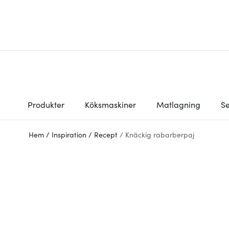
Produkter
Köksmaskiner
Matlagning
Se
Hem
/
Inspiration
/
Recept
/
Knäckig rabarberpaj