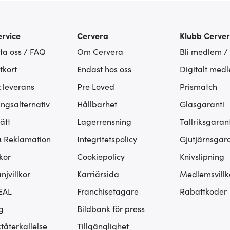
rvice
Cervera
Klubb Cerve
ta oss / FAQ
Om Cervera
Bli medlem /
tkort
Endast hos oss
Digitalt med
& leverans
Pre Loved
Prismatch
ingsalternativ
Hållbarhet
Glasgaranti
ätt
Lagerrensning
Tallriksgarant
& Reklamation
Integritetspolicy
Gjutjärnsgara
kor
Cookiepolicy
Knivslipning
jvillkor
Karriärsida
Medlemsvillk
EAL
Franchisetagare
Rabattkoder
g
Bildbank för press
tåterkallelse
Tillgänglighet