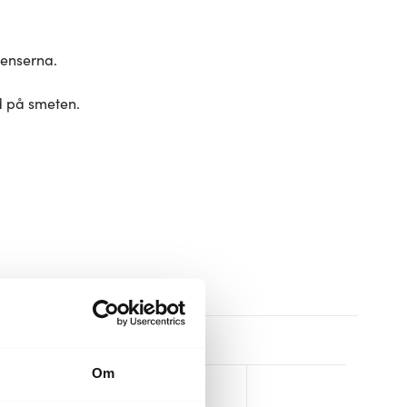
ienserna.
d på smeten.
Om