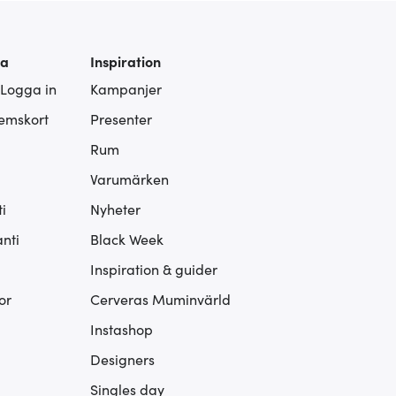
ra
Inspiration
 Logga in
Kampanjer
lemskort
Presenter
Rum
Varumärken
i
Nyheter
nti
Black Week
Inspiration & guider
or
Cerveras Muminvärld
Instashop
Designers
Singles day