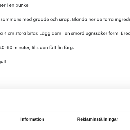
ser i en bunke.
 tillsammans med grädde och sirap. Blanda ner de torra ingred
ca 4 cm stora bitar. Lägg dem i en smord ugnssäker form. Bre
–50 minuter, tills den fått fin färg.
ut!
Pajformar & andra bakprodukter
Information
Reklaminställningar