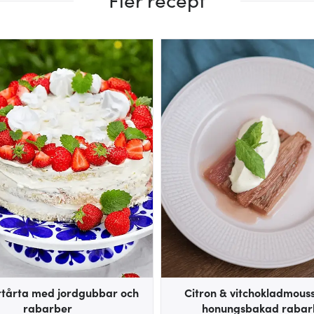
årta med jordgubbar och
Citron & vitchokladmou
rabarber
honungsbakad rabar