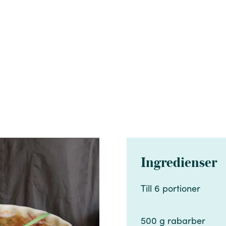
Ingredienser
Till 6 portioner ​​​​‌ ‍ ​‍​‍‌‍ ‌ ​‍‌‍‍‌‌‍‌ ‌‍‍‌‌‍ ‍​‍​‍​ ‍‍​‍​‍‌ ​ ‌‍​‌‌‍ ‍‌‍‍‌‌ ‌​‌ ‍‌​‍ ‍‌‍‍‌‌‍ ​‍​‍​‍ ​​‍​‍‌‍‍​‌ ​‍‌‍‌‌‌‍‌‍​‍​‍​ ‍‍​‍​‍‌‍‍​‌ ‌​‌ ‌​‌ ​​‌ ​ ​ ‍‍​‍ ​‍ ‌‍​ ‌‍ ‌‌ ​ ​‍ ‍‌‍​ ‌‍‌‌‌ ​‍‌ ‌‍‌‍‌‌‌ ​‍‌‍​‌​‍ ‍‌ ​ ‌‍‌‌​‍ ‌ ​​‌ ​‍‌‍ ‌‍‌​‌ ‌‌‌‍​ ‌ ‌​‌‍‍‌‌‍ ‌‍ ‍​‍ ‌‍‍‌‌‍ ‍‌ ‌​‌‍‌‌‌‍ ‍‌ ‌​​‍ ‌‍‌‌‌‍‌​‌‍‍‌‌ ‌​​‍ ‌‍ ‌‌‍ ‌‍‌​‌‍‌‌​ ‌‌ ​​‌ ​‍‌‍‌‌‌ ​ ‌‍‌‌‌‍ ‍‌ ‌​‌‍​‌‌ ‌​‌‍‍‌‌‍ ‌‍ ‍​ ‍ ‌‍‍‌‌‍‌​​ ‌​ ‌ ​ ‌ ​ ​ ‌‍‌​​ ​‌‌‍‌‍​ ‌‌‌‍​ ​‍ ‌‌‍​‌‌‍​‍‌‍​‌​ ‌ ​‍ ‌​ ‌​‌‍‌‍‌‍​‍​ ​‍​‍ ‌​ ‍‌​ ‌​​ ​ ​ ‌ ​‍ ‌‌‍​‍​ ‌​​ ‌​​ ​‍‌‍​‌​ ​ ‌‍​‌​ ‌‌‌‍‌‍​ ‌​​ ‍‌​ ‌‍​ ‍ ‌ ‌​‌ ‍‌‌ ​​‌‍‌‌​ ‌‌ ​​‌‍​‌‌‍‌ ‌‍‌‌​ ‍ ‌ ​​‌‍​‌‌ ‌​‌‍‍​​ ‌‌‍​‍‌‍ ​‌‍ ‌‍​ ‌‍‍ ‌ ​ ​‍‌‌​ ‌‌‌​​‍‌‌ ‌‍‍ ‌‍‌‌‌ ‍‌​‍‌‌​ ​ ‌​‌​​‍‌‌​ ​ ‌​‌​​‍‌‌​ ​‍​ ​‍​ ​​​ ‌​​ ​‌‌‍‌‍​ ‍​​ ‍​​ ​‌‌‍​‌​‍ ‌​ ​‌‌‍‌‌​ ‌‌​ ​‌​‍ ‌​ ‌​​ ‌​​ ‌‌‌‍​‌​‍ ‌​ ‍‌​ ​‍​ ‌​​ ‍​​‍ ‌​ ​​‌‍‌‍‌‍‌‌‌‍‌​‌‍​ ‌‍​‌​ ​ ​ ​​​ ‌ ‌‍‌‍​ ​‍​ ‌ ​‍‌‌​ ​‍​ ​‍​‍‌‌​ ‌‌‌​‌​​‍ ‍‌‍​ ‌‍ ‌‍ ​‌ ‌‌‌‍ ‌‌‍ ‍‌ ​ ​‍‌‌​ ‌‌‌​​‍‌‌ ‌‍‍ ‌‍‌‌‌ ‍‌​‍‌‌​ ​ ‌​‌​​‍‌‌​ ​ ‌​‌​​‍‌‌​ ​‍​ ​‍‌‍​ ​ ‍​​ ​ ​ ‍‌‌‍‌‌‌‍​ ‌‍​‍​ ​‍‌‍​‌‌‍​ ‌‍‌‌​ ​​​‍‌‌​ ​‍​ ​‍​‍‌‌​ ‌‌‌​‌​​‍ ‍‌‍‍‌‌ ‌​‌‍‌‌‌‍ ‌‌ ​ ​‍‌‌​ ‌‌‌​​‍​ ​​​‍‌‌​ ‌‌‌​‌​​ ‌‍​‍‌‍​‌‌ ​ ‌‍‌‌‌‌‌‌‌ ​‍‌‍ ​​ ‌‌‍‍​‌ ‌​‌ ‌​‌ ​​‌ ​ ​‍‌‌​ ​ ‌​​‌​‍‌‌​ ​‍‌​‌‍​‍‌‌​ ​‍‌​‌‍‌‍​ ‌‍ ‌‌ ​ ​‍ ‍‌‍​ ‌‍‌‌‌ ​‍‌ ‌‍‌‍‌‌‌ ​‍‌‍​‌​‍ ‍‌ ​ ‌‍‌‌​‍‌‍‌‍‍‌‌‍‌​​ ‌​ ‌ ​ ‌ ​ ​ ‌‍‌​​ ​‌‌‍‌‍​ ‌‌‌‍​ ​‍ ‌‌‍​‌‌‍​‍‌‍​‌​ ‌ ​‍ ‌​ ‌​‌‍‌‍‌‍​‍​ ​‍​‍ ‌​ ‍‌​ ‌​​ ​ ​ ‌ ​‍ ‌‌‍​‍​ ‌​​ ‌​​ ​‍‌‍​‌​ ​ ‌‍​‌​ ‌‌‌‍‌‍​ ‌​​ ‍‌​ ‌‍​‍‌‍‌ ‌​‌ ‍‌‌ ​​‌‍‌‌​ ‌‌ ​​‌‍​‌‌‍‌ ‌‍‌‌​‍‌‍‌ ​​‌‍​‌‌ ‌​‌‍‍​​ ‌‌‍​‍‌‍ ​‌‍ ‌‍​ ‌‍‍ ‌ ​ ​‍‌‌​ ‌‌‌​​‍‌‌ ‌‍‍ ‌‍‌‌‌ ‍‌​‍‌‌​ ​ ‌​‌​​‍‌‌​ ​ ‌​‌​​‍‌‌​ ​‍​ ​‍​ ​​​ ‌​​ ​‌‌‍‌‍​ ‍​​ ‍​​ ​‌‌‍​‌​‍ ‌​ ​‌‌‍‌‌​ ‌‌​ ​‌​‍ ‌​ ‌​​ ‌​​ ‌‌‌‍​‌​‍ ‌​ ‍‌​ ​‍​ ‌​​ ‍​​‍ ‌​ ​​‌‍‌‍‌‍‌‌‌‍‌​‌‍​ ‌‍​‌​ ​ ​ ​​​ ‌ ‌‍‌‍​ ​‍​ ‌ ​‍‌‌​ ​‍​ ​‍​‍‌‌​ ‌‌‌​‌​​‍ ‍‌‍​ ‌‍ ‌‍ ​‌ ‌‌‌‍ ‌‌‍ ‍‌ ​ ​‍‌‌​ ‌‌‌​​‍‌‌ ‌‍‍ ‌‍‌‌‌ ‍‌​‍‌‌​ ​ ‌​‌​​‍‌‌​ ​ ‌​‌​​‍‌‌​ ​‍​ ​‍‌‍​ ​ ‍​​ ​ ​ ‍‌‌‍‌‌‌‍​ ‌‍​‍​ ​‍‌‍​‌‌‍​ ‌‍‌‌​ ​​​‍‌‌​ ​‍​ ​‍​‍‌‌​ ‌‌‌​‌​​‍ ‍‌‍‍‌‌ ‌​‌‍‌‌‌‍ ‌‌ ​ ​‍‌‌​ ‌‌‌​​‍​ ​​​‍‌‌​ ‌‌‌​‌​​‍‌‍‌ ‌ ‌‍ ‌ ​‍‌‍‍ ‌ ​ ‌ ​​‌‍​‌‌‍​ ‌‍‌‌​ ‌‌ ​​‌ ​‍‌‍ ‌‍‌​‌ ‌‌‌‍​ ‌ ‌​‌‍‍‌‌‍ ‌‍ ‍​‍‌‍‌ ​​‌‍‌‌‌ ​‍‌ ​ ‌ ​​‌‍‌‌‌‍​ ‌ ‌​‌‍‍‌‌ ‌‍‌‍‌‌​ ‌‌ ​​‌ ‌‌‌‍​‍‌‍ ​‌‍‍‌‌ ​ ‌‍‍​‌‍‌‌‌‍‌​​‍​‍‌ ‌
500 g rabarber​​​​‌ ‍ ​‍​‍‌‍ ‌ ​‍‌‍‍‌‌‍‌ ‌‍‍‌‌‍ ‍​‍​‍​ ‍‍​‍​‍‌ ​ ‌‍​‌‌‍ ‍‌‍‍‌‌ ‌​‌ ‍‌​‍ ‍‌‍‍‌‌‍ ​‍​‍​‍ ​​‍​‍‌‍‍​‌ ​‍‌‍‌‌‌‍‌‍​‍​‍​ ‍‍​‍​‍‌‍‍​‌ ‌​‌ ‌​‌ ​​‌ ​ ​ ‍‍​‍ ​‍ ‌‍​ ‌‍ ‌‌ ​ ​‍ ‍‌‍​ ‌‍‌‌‌ ​‍‌ ‌‍‌‍‌‌‌ ​‍‌‍​‌​‍ ‍‌ ​ ‌‍‌‌​‍ ‌ ​​‌ ​‍‌‍ ‌‍‌​‌ ‌‌‌‍​ ‌ ‌​‌‍‍‌‌‍ ‌‍ ‍​‍ ‌‍‍‌‌‍ ‍‌ ‌​‌‍‌‌‌‍ ‍‌ ‌​​‍ ‌‍‌‌‌‍‌​‌‍‍‌‌ ‌​​‍ ‌‍ ‌‌‍ ‌‍‌​‌‍‌‌​ ‌‌ ​​‌ ​‍‌‍‌‌‌ ​ ‌‍‌‌‌‍ ‍‌ ‌​‌‍​‌‌ ‌​‌‍‍‌‌‍ ‌‍ ‍​ ‍ ‌‍‍‌‌‍‌​​ ‌​ ‌ ​ ‌ ​ ​ ‌‍‌​​ ​‌‌‍‌‍​ ‌‌‌‍​ ​‍ ‌‌‍​‌‌‍​‍‌‍​‌​ ‌ ​‍ ‌​ ‌​‌‍‌‍‌‍​‍​ ​‍​‍ ‌​ ‍‌​ ‌​​ ​ ​ ‌ ​‍ ‌‌‍​‍​ ‌​​ ‌​​ ​‍‌‍​‌​ ​ ‌‍​‌​ ‌‌‌‍‌‍​ ‌​​ ‍‌​ ‌‍​ ‍ ‌ ‌​‌ ‍‌‌ ​​‌‍‌‌​ ‌‌ ​​‌‍​‌‌‍‌ ‌‍‌‌​ ‍ ‌ ​​‌‍​‌‌ ‌​‌‍‍​​ ‌‌‍​‍‌‍ ​‌‍ ‌‍​ ‌‍‍ ‌ ​ ​‍‌‌​ ‌‌‌​​‍‌‌ ‌‍‍ ‌‍‌‌‌ ‍‌​‍‌‌​ ​ ‌​‌​​‍‌‌​ ​ ‌​‌​​‍‌‌​ ​‍​ ​‍​ ​​​ ‌​​ ​‌‌‍‌‍​ ‍​​ ‍​​ ​‌‌‍​‌​‍ ‌​ ​‌‌‍‌‌​ ‌‌​ ​‌​‍ ‌​ ‌​​ ‌​​ ‌‌‌‍​‌​‍ ‌​ ‍‌​ ​‍​ ‌​​ ‍​​‍ ‌​ ​​‌‍‌‍‌‍‌‌‌‍‌​‌‍​ ‌‍​‌​ ​ ​ ​​​ ‌ ‌‍‌‍​ ​‍​ ‌ ​‍‌‌​ ​‍​ ​‍​‍‌‌​ ‌‌‌​‌​​‍ ‍‌‍​ ‌‍ ‌‍ ​‌ ‌‌‌‍ ‌‌‍ ‍‌ ​ ​‍‌‌​ ‌‌‌​​‍‌‌ ‌‍‍ ‌‍‌‌‌ ‍‌​‍‌‌​ ​ ‌​‌​​‍‌‌​ ​ ‌​‌​​‍‌‌​ ​‍​ ​‍‌‍​ ​ ‍​​ ​ ​ ‍‌‌‍‌‌‌‍​ ‌‍​‍​ ​‍‌‍​‌‌‍​ ‌‍‌‌​ ​​​‍‌‌​ ​‍​ ​‍​‍‌‌​ ‌‌‌​‌​​‍ ‍‌‍‍‌‌ ‌​‌‍‌‌‌‍ ‌‌ ​ ​‍‌‌​ ‌‌‌​​‍​ ​‍​‍‌‌​ ‌‌‌​‌​​ ‌‍​‍‌‍​‌‌ ​ ‌‍‌‌‌‌‌‌‌ ​‍‌‍ ​​ ‌‌‍‍​‌ ‌​‌ ‌​‌ ​​‌ ​ ​‍‌‌​ ​ ‌​​‌​‍‌‌​ ​‍‌​‌‍​‍‌‌​ ​‍‌​‌‍‌‍​ ‌‍ ‌‌ ​ ​‍ ‍‌‍​ ‌‍‌‌‌ ​‍‌ ‌‍‌‍‌‌‌ ​‍‌‍​‌​‍ ‍‌ ​ ‌‍‌‌​‍‌‍‌‍‍‌‌‍‌​​ ‌​ ‌ ​ ‌ ​ ​ ‌‍‌​​ ​‌‌‍‌‍​ ‌‌‌‍​ ​‍ ‌‌‍​‌‌‍​‍‌‍​‌​ ‌ ​‍ ‌​ ‌​‌‍‌‍‌‍​‍​ ​‍​‍ ‌​ ‍‌​ ‌​​ ​ ​ ‌ ​‍ ‌‌‍​‍​ ‌​​ ‌​​ ​‍‌‍​‌​ ​ ‌‍​‌​ ‌‌‌‍‌‍​ ‌​​ ‍‌​ ‌‍​‍‌‍‌ ‌​‌ ‍‌‌ ​​‌‍‌‌​ ‌‌ ​​‌‍​‌‌‍‌ ‌‍‌‌​‍‌‍‌ ​​‌‍​‌‌ ‌​‌‍‍​​ ‌‌‍​‍‌‍ ​‌‍ ‌‍​ ‌‍‍ ‌ ​ ​‍‌‌​ ‌‌‌​​‍‌‌ ‌‍‍ ‌‍‌‌‌ ‍‌​‍‌‌​ ​ ‌​‌​​‍‌‌​ ​ ‌​‌​​‍‌‌​ ​‍​ ​‍​ ​​​ ‌​​ ​‌‌‍‌‍​ ‍​​ ‍​​ ​‌‌‍​‌​‍ ‌​ ​‌‌‍‌‌​ ‌‌​ ​‌​‍ ‌​ ‌​​ ‌​​ ‌‌‌‍​‌​‍ ‌​ ‍‌​ ​‍​ ‌​​ ‍​​‍ ‌​ ​​‌‍‌‍‌‍‌‌‌‍‌​‌‍​ ‌‍​‌​ ​ ​ ​​​ ‌ ‌‍‌‍​ ​‍​ ‌ ​‍‌‌​ ​‍​ ​‍​‍‌‌​ ‌‌‌​‌​​‍ ‍‌‍​ ‌‍ ‌‍ ​‌ ‌‌‌‍ ‌‌‍ ‍‌ ​ ​‍‌‌​ ‌‌‌​​‍‌‌ ‌‍‍ ‌‍‌‌‌ ‍‌​‍‌‌​ ​ ‌​‌​​‍‌‌​ ​ ‌​‌​​‍‌‌​ ​‍​ ​‍‌‍​ ​ ‍​​ ​ ​ ‍‌‌‍‌‌‌‍​ ‌‍​‍​ ​‍‌‍​‌‌‍​ ‌‍‌‌​ ​​​‍‌‌​ ​‍​ ​‍​‍‌‌​ ‌‌‌​‌​​‍ ‍‌‍‍‌‌ ‌​‌‍‌‌‌‍ ‌‌ ​ ​‍‌‌​ ‌‌‌​​‍​ ​‍​‍‌‌​ ‌‌‌​‌​​‍‌‍‌ ‌ ‌‍ ‌ ​‍‌‍‍ ‌ ​ ‌ ​​‌‍​‌‌‍​ ‌‍‌‌​ ‌‌ ​​‌ ​‍‌‍ ‌‍‌​‌ ‌‌‌‍​ ‌ ‌​‌‍‍‌‌‍ ‌‍ ‍​‍‌‍‌ ​​‌‍‌‌‌ ​‍‌ ​ ‌ ​​‌‍‌‌‌‍​ ‌ ‌​‌‍‍‌‌ ‌‍‌‍‌‌​ ‌‌ ​​‌ ‌‌‌‍​‍‌‍ ​‌‍‍‌‌ ​ ‌‍‍​‌‍‌‌‌‍‌​​‍​‍‌ ‌