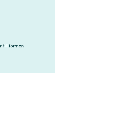
 ‌​​ ‌​​ ​‍‌‍​‌​ ​ ‌‍​‌​ ‌‌‌‍‌‍​ ‌​​ ‍‌​ ‌‍​‍‌‍‌ ‌​‌ ‍‌‌ ​​‌‍‌‌​ ‌‌ ​​‌‍​‌‌‍‌ ‌‍‌‌​‍‌‍‌ ​​‌‍​‌‌ ‌​‌‍‍​​ ‌‌‍​‍‌‍ ​‌‍ ‌‍​ ‌‍‍ ‌ ​ ​‍‌‌​ ‌‌‌​​‍‌‌ ‌‍‍ ‌‍‌‌‌ ‍‌​‍‌‌​ ​ ‌​‌​​‍‌‌​ ​ ‌​‌​​‍‌‌​ ​‍​ ​‍​ ​​​ ‌​​ ​‌‌‍‌‍​ ‍​​ ‍​​ ​‌‌‍​‌​‍ ‌​ ​‌‌‍‌‌​ ‌‌​ ​‌​‍ ‌​ ‌​​ ‌​​ ‌‌‌‍​‌​‍ ‌​ ‍‌​ ​‍​ ‌​​ ‍​​‍ ‌​ ​​‌‍‌‍‌‍‌‌‌‍‌​‌‍​ ‌‍​‌​ ​ ​ ​​​ ‌ ‌‍‌‍​ ​‍​ ‌ ​‍‌‌​ ​‍​ ​‍​‍‌‌​ ‌‌‌​‌​​‍ ‍‌‍​ ‌‍ ‌‍ ​‌ ‌‌‌‍ ‌‌‍ ‍‌ ​ ​‍‌‌​ ‌‌‌​​‍‌‌ ‌‍‍ ‌‍‌‌‌ ‍‌​‍‌‌​ ​ ‌​‌​​‍‌‌​ ​ ‌​‌​​‍‌‌​ ​‍​ ​‍‌‍​ ​ ‍​​ ​ ​ ‍‌‌‍‌‌‌‍​ ‌‍​‍​ ​‍‌‍​‌‌‍​ ‌‍‌‌​ ​​​‍‌‌​ ​‍​ ​‍​‍‌‌​ ‌‌‌​‌​​‍ ‍‌‍‍‌‌ ‌​‌‍‌‌‌‍ ‌‌ ​ ​‍‌‌​ ‌‌‌​​‍​ ‍​​‍‌‌​ ‌‌‌​‌​​‍‌‍‌ ‌ ‌‍ ‌ ​‍‌‍‍ ‌ ​ ‌ ​​‌‍​‌‌‍​ ‌‍‌‌​ ‌‌ ​​‌ ​‍‌‍ ‌‍‌​‌ ‌‌‌‍​ ‌ ‌​‌‍‍‌‌‍ ‌‍ ‍​‍‌‍‌ ​​‌‍‌‌‌ ​‍‌ ​ ‌ ​​‌‍‌‌‌‍​ ‌ ‌​‌‍‍‌‌ ‌‍‌‍‌‌​ ‌‌ ​​‌ ‌‌‌‍​‍‌‍ ​‌‍‍‌‌ ​ ‌‍‍​‌‍‌‌‌‍‌​​‍​‍‌ ‌