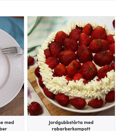
sse med
Jordgubbstårta med
ber
rabarberkompott