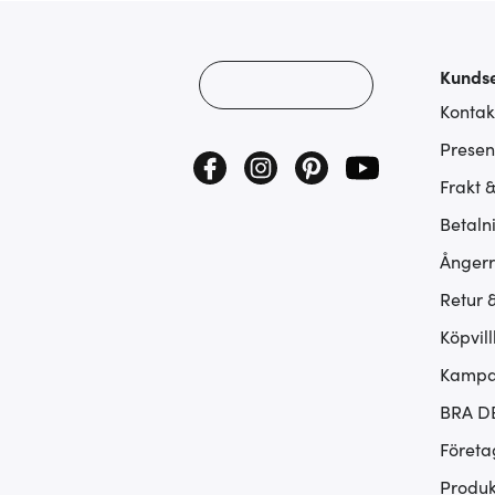
Kundse
Kontak
Presen
Frakt 
Betaln
Ångerr
Retur 
Köpvill
Kampan
BRA D
Företa
Produk