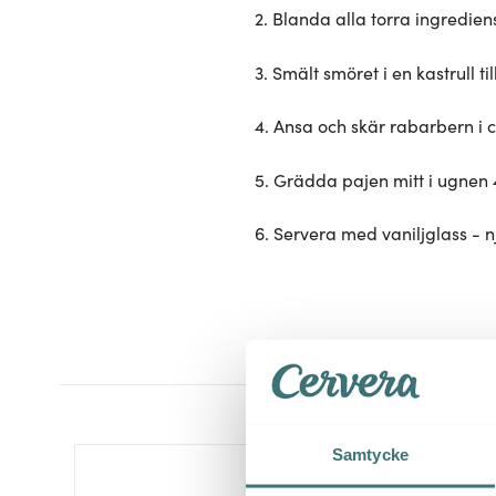
2. Blanda alla torra ingredien
3. Smält smöret i en kastrull
4. Ansa och skär rabarbern i 
5. Grädda pajen mitt i ugnen 40
6. Servera med vaniljglass - nj
Samtycke