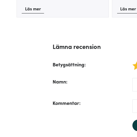
Läs mer
Läs mer
Lämna recension
Betygsättning
:
1 star
/f
Namn
:
/f
Kommentar
: