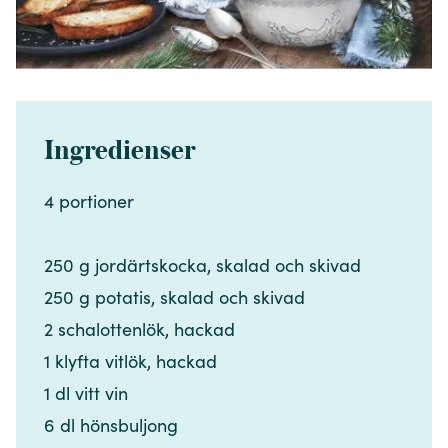
Ingredienser
4 portioner​​​​‌ ‍ ​‍​‍‌‍ ‌ ​‍‌‍‍‌‌‍‌ ‌‍‍‌‌‍ ‍​‍​‍​ ‍‍​‍​‍‌ ​ ‌‍​‌‌‍ ‍‌‍‍‌‌ ‌​‌ ‍‌​‍ ‍‌‍‍‌‌‍ ​‍​‍​‍ ​​‍​‍‌‍‍​‌ ​‍‌‍‌‌‌‍‌‍​‍​‍​ ‍‍​‍​‍‌‍‍​‌ ‌​‌ ‌​‌ ​​‌ ​ ​ ‍‍​‍ ​‍ ‌‍​ ‌‍ ‌‌ ​ ​‍ ‍‌‍​ ‌‍‌‌‌ ​‍‌ ‌‍‌‍‌‌‌ ​‍‌‍​‌​‍ ‍‌ ​ ‌‍‌‌​‍ ‌ ​​‌ ​‍‌‍ ‌‍‌​‌ ‌‌‌‍​ ‌ ‌​‌‍‍‌‌‍ ‌‍ ‍​‍ ‌‍‍‌‌‍ ‍‌ ‌​‌‍‌‌‌‍ ‍‌ ‌​​‍ ‌‍‌‌‌‍‌​‌‍‍‌‌ ‌​​‍ ‌‍ ‌‌‍ ‌‍‌​‌‍‌‌​ ‌‌ ​​‌ ​‍‌‍‌‌‌ ​ ‌‍‌‌‌‍ ‍‌ ‌​‌‍​‌‌ ‌​‌‍‍‌‌‍ ‌‍ ‍​ ‍ ‌‍‍‌‌‍‌​​ ‌‌‍​‌​ ‌​​ ​‌​ ​​‌‍‌‍‌‍‌​‌‍​‌​ ‌‍​‍ ‌​ ‍‌​ ​‌​ ‌​​ ‌‍​‍ ‌​ ‌​​ ‍‌​ ​‍​ ‌‌​‍ ‌‌‍​‌​ ​ ​ ‌‌​ ‍​​‍ ‌​ ‌‌​ ‍‌‌‍‌‍​ ‍​​ ‌​​ ​‍‌‍‌​​ ​​​ ‍‌​ ‌‍​ ​‍​ ‌‍​ ‍ ‌ ‌​‌ ‍‌‌ ​​‌‍‌‌​ ‌‌ ​​‌‍​‌‌‍‌ ‌‍‌‌​ ‍ ‌ ​​‌‍​‌‌ ‌​‌‍‍​​ ‌‌‍​‍‌‍ ​‌‍ ‌‍​ ‌‍‍ ‌ ​ ​‍‌‌​ ‌‌‌​​‍‌‌ ‌‍‍ ‌‍‌‌‌ ‍‌​‍‌‌​ ​ ‌​‌​​‍‌‌​ ​ ‌​‌​​‍‌‌​ ​‍​ ​‍‌‍​‍​ ‌‌​ ‌​​ ‌ ‌‍​ ​ ​ ​ ‍‌​ ‌ ​‍ ‌​ ​ ​ ​‌​ ‌ ​ ‌ ​‍ ‌​ ‌​‌‍​‍​ ​​‌‍‌​​‍ ‌‌‍​‍​ ‌​‌‍‌‌​ ‍‌​‍ ‌​ ​​‌‍​‌​ ‌‌​ ‌​​ ​​​ ‍‌​ ‍‌​ ​‌​ ‌‍‌‍​ ‌‍‌​​ ​‌​‍‌‌​ ​‍​ ​‍​‍‌‌​ ‌‌‌​‌​​‍ ‍‌‍​ ‌‍ ‌‍ ​‌ ‌‌‌‍ ‌‌‍ ‍‌ ​ ​‍‌‌​ ‌‌‌​​‍‌‌ ‌‍‍ ‌‍‌‌‌ ‍‌​‍‌‌​ ​ ‌​‌​​‍‌‌​ ​ ‌​‌​​‍‌‌​ ​‍​ ​‍‌‍​ ​ ​ ​ ‍​​ ​​​ ​‌​ ​‌​ ​‌‌‍‌‌‌‍​‍‌‍​‌‌‍‌​​ ​‌​‍‌‌​ ​‍​ ​‍​‍‌‌​ ‌‌‌​‌​​‍ ‍‌‍‍‌‌ ‌​‌‍‌‌‌‍ ‌‌ ​ ​‍‌‌​ ‌‌‌​​‍​ ​​​‍‌‌​ ‌‌‌​‌​​ ‌‍​‍‌‍​‌‌ ​ ‌‍‌‌‌‌‌‌‌ ​‍‌‍ ​​ ‌‌‍‍​‌ ‌​‌ ‌​‌ ​​‌ ​ ​‍‌‌​ ​ ‌​​‌​‍‌‌​ ​‍‌​‌‍​‍‌‌​ ​‍‌​‌‍‌‍​ ‌‍ ‌‌ ​ ​‍ ‍‌‍​ ‌‍‌‌‌ ​‍‌ ‌‍‌‍‌‌‌ ​‍‌‍​‌​‍ ‍‌ ​ ‌‍‌‌​‍‌‍‌‍‍‌‌‍‌​​ ‌‌‍​‌​ ‌​​ ​‌​ ​​‌‍‌‍‌‍‌​‌‍​‌​ ‌‍​‍ ‌​ ‍‌​ ​‌​ ‌​​ ‌‍​‍ ‌​ ‌​​ ‍‌​ ​‍​ ‌‌​‍ ‌‌‍​‌​ ​ ​ ‌‌​ ‍​​‍ ‌​ ‌‌​ ‍‌‌‍‌‍​ ‍​​ ‌​​ ​‍‌‍‌​​ ​​​ ‍‌​ ‌‍​ ​‍​ ‌‍​‍‌‍‌ ‌​‌ ‍‌‌ ​​‌‍‌‌​ ‌‌ ​​‌‍​‌‌‍‌ ‌‍‌‌​‍‌‍‌ ​​‌‍​‌‌ ‌​‌‍‍​​ ‌‌‍​‍‌‍ ​‌‍ ‌‍​ ‌‍‍ ‌ ​ ​‍‌‌​ ‌‌‌​​‍‌‌ ‌‍‍ ‌‍‌‌‌ ‍‌​‍‌‌​ ​ ‌​‌​​‍‌‌​ ​ ‌​‌​​‍‌‌​ ​‍​ ​‍‌‍​‍​ ‌‌​ ‌​​ ‌ ‌‍​ ​ ​ ​ ‍‌​ ‌ ​‍ ‌​ ​ ​ ​‌​ ‌ ​ ‌ ​‍ ‌​ ‌​‌‍​‍​ ​​‌‍‌​​‍ ‌‌‍​‍​ ‌​‌‍‌‌​ ‍‌​‍ ‌​ ​​‌‍​‌​ ‌‌​ ‌​​ ​​​ ‍‌​ ‍‌​ ​‌​ ‌‍‌‍​ ‌‍‌​​ ​‌​‍‌‌​ ​‍​ ​‍​‍‌‌​ ‌‌‌​‌​​‍ ‍‌‍​ ‌‍ ‌‍ ​‌ ‌‌‌‍ ‌‌‍ ‍‌ ​ ​‍‌‌​ ‌‌‌​​‍‌‌ ‌‍‍ ‌‍‌‌‌ ‍‌​‍‌‌​ ​ ‌​‌​​‍‌‌​ ​ ‌​‌​​‍‌‌​ ​‍​ ​‍‌‍​ ​ ​ ​ ‍​​ ​​​ ​‌​ ​‌​ ​‌‌‍‌‌‌‍​‍‌‍​‌‌‍‌​​ ​‌​‍‌‌​ ​‍​ ​‍​‍‌‌​ ‌‌‌​‌​​‍ ‍‌‍‍‌‌ ‌​‌‍‌‌‌‍ ‌‌ ​ ​‍‌‌​ ‌‌‌​​‍​ ​​​‍‌‌​ ‌‌‌​‌​​‍‌‍‌ ‌ ‌‍ ‌ ​‍‌‍‍ ‌ ​ ‌ ​​‌‍​‌‌‍​ ‌‍‌‌​ ‌‌ ​​‌ ​‍‌‍ ‌‍‌​‌ ‌‌‌‍​ ‌ ‌​‌‍‍‌‌‍ ‌‍ ‍​‍‌‍‌ ​​‌‍‌‌‌ ​‍‌ ​ ‌ ​​‌‍‌‌‌‍​ ‌ ‌​‌‍‍‌‌ ‌‍‌‍‌‌​ ‌‌ ​​‌ ‌‌‌‍​‍‌‍ ​‌‍‍‌‌ ​ ‌‍‍​‌‍‌‌‌‍‌​​‍​‍‌ ‌
250 g jordärtskocka, skalad och skivad​​​​‌ ‍ ​‍​‍‌‍ ‌ ​‍‌‍‍‌‌‍‌ ‌‍‍‌‌‍ ‍​‍​‍​ ‍‍​‍​‍‌ ​ ‌‍​‌‌‍ ‍‌‍‍‌‌ ‌​‌ ‍‌​‍ ‍‌‍‍‌‌‍ ​‍​‍​‍ ​​‍​‍‌‍‍​‌ ​‍‌‍‌‌‌‍‌‍​‍​‍​ ‍‍​‍​‍‌‍‍​‌ ‌​‌ ‌​‌ ​​‌ ​ ​ ‍‍​‍ ​‍ ‌‍​ ‌‍ ‌‌ ​ ​‍ ‍‌‍​ ‌‍‌‌‌ ​‍‌ ‌‍‌‍‌‌‌ ​‍‌‍​‌​‍ ‍‌ ​ ‌‍‌‌​‍ ‌ ​​‌ ​‍‌‍ ‌‍‌​‌ ‌‌‌‍​ ‌ ‌​‌‍‍‌‌‍ ‌‍ ‍​‍ ‌‍‍‌‌‍ ‍‌ ‌​‌‍‌‌‌‍ ‍‌ ‌​​‍ ‌‍‌‌‌‍‌​‌‍‍‌‌ ‌​​‍ ‌‍ ‌‌‍ ‌‍‌​‌‍‌‌​ ‌‌ ​​‌ ​‍‌‍‌‌‌ ​ ‌‍‌‌‌‍ ‍‌ ‌​‌‍​‌‌ ‌​‌‍‍‌‌‍ ‌‍ ‍​ ‍ ‌‍‍‌‌‍‌​​ ‌‌‍​‌​ ‌​​ ​‌​ ​​‌‍‌‍‌‍‌​‌‍​‌​ ‌‍​‍ ‌​ ‍‌​ ​‌​ ‌​​ ‌‍​‍ ‌​ ‌​​ ‍‌​ ​‍​ ‌‌​‍ ‌‌‍​‌​ ​ ​ ‌‌​ ‍​​‍ ‌​ ‌‌​ ‍‌‌‍‌‍​ ‍​​ ‌​​ ​‍‌‍‌​​ ​​​ ‍‌​ ‌‍​ ​‍​ ‌‍​ ‍ ‌ ‌​‌ ‍‌‌ ​​‌‍‌‌​ ‌‌ ​​‌‍​‌‌‍‌ ‌‍‌‌​ ‍ ‌ ​​‌‍​‌‌ ‌​‌‍‍​​ ‌‌‍​‍‌‍ ​‌‍ ‌‍​ ‌‍‍ ‌ ​ ​‍‌‌​ ‌‌‌​​‍‌‌ ‌‍‍ ‌‍‌‌‌ ‍‌​‍‌‌​ ​ ‌​‌​​‍‌‌​ ​ ‌​‌​​‍‌‌​ ​‍​ ​‍‌‍​‍​ ‌‌​ ‌​​ ‌ ‌‍​ ​ ​ ​ ‍‌​ ‌ ​‍ ‌​ ​ ​ ​‌​ ‌ ​ ‌ ​‍ ‌​ ‌​‌‍​‍​ ​​‌‍‌​​‍ ‌‌‍​‍​ ‌​‌‍‌‌​ ‍‌​‍ ‌​ ​​‌‍​‌​ ‌‌​ ‌​​ ​​​ ‍‌​ ‍‌​ ​‌​ ‌‍‌‍​ ‌‍‌​​ ​‌​‍‌‌​ ​‍​ ​‍​‍‌‌​ ‌‌‌​‌​​‍ ‍‌‍​ ‌‍ ‌‍ ​‌ ‌‌‌‍ ‌‌‍ ‍‌ ​ ​‍‌‌​ ‌‌‌​​‍‌‌ ‌‍‍ ‌‍‌‌‌ ‍‌​‍‌‌​ ​ ‌​‌​​‍‌‌​ ​ ‌​‌​​‍‌‌​ ​‍​ ​‍‌‍​ ​ ​ ​ ‍​​ ​​​ ​‌​ ​‌​ ​‌‌‍‌‌‌‍​‍‌‍​‌‌‍‌​​ ​‌​‍‌‌​ ​‍​ ​‍​‍‌‌​ ‌‌‌​‌​​‍ ‍‌‍‍‌‌ ‌​‌‍‌‌‌‍ ‌‌ ​ ​‍‌‌​ ‌‌‌​​‍​ ​‍​‍‌‌​ ‌‌‌​‌​​ ‌‍​‍‌‍​‌‌ ​ ‌‍‌‌‌‌‌‌‌ ​‍‌‍ ​​ ‌‌‍‍​‌ ‌​‌ ‌​‌ ​​‌ ​ ​‍‌‌​ ​ ‌​​‌​‍‌‌​ ​‍‌​‌‍​‍‌‌​ ​‍‌​‌‍‌‍​ ‌‍ ‌‌ ​ ​‍ ‍‌‍​ ‌‍‌‌‌ ​‍‌ ‌‍‌‍‌‌‌ ​‍‌‍​‌​‍ ‍‌ ​ ‌‍‌‌​‍‌‍‌‍‍‌‌‍‌​​ ‌‌‍​‌​ ‌​​ ​‌​ ​​‌‍‌‍‌‍‌​‌‍​‌​ ‌‍​‍ ‌​ ‍‌​ ​‌​ ‌​​ ‌‍​‍ ‌​ ‌​​ ‍‌​ ​‍​ ‌‌​‍ ‌‌‍​‌​ ​ ​ ‌‌​ ‍​​‍ ‌​ ‌‌​ ‍‌‌‍‌‍​ ‍​​ ‌​​ ​‍‌‍‌​​ ​​​ ‍‌​ ‌‍​ ​‍​ ‌‍​‍‌‍‌ ‌​‌ ‍‌‌ ​​‌‍‌‌​ ‌‌ ​​‌‍​‌‌‍‌ ‌‍‌‌​‍‌‍‌ ​​‌‍​‌‌ ‌​‌‍‍​​ ‌‌‍​‍‌‍ ​‌‍ ‌‍​ ‌‍‍ ‌ ​ ​‍‌‌​ ‌‌‌​​‍‌‌ ‌‍‍ ‌‍‌‌‌ ‍‌​‍‌‌​ ​ ‌​‌​​‍‌‌​ ​ ‌​‌​​‍‌‌​ ​‍​ ​‍‌‍​‍​ ‌‌​ ‌​​ ‌ ‌‍​ ​ ​ ​ ‍‌​ ‌ ​‍ ‌​ ​ ​ ​‌​ ‌ ​ ‌ ​‍ ‌​ ‌​‌‍​‍​ ​​‌‍‌​​‍ ‌‌‍​‍​ ‌​‌‍‌‌​ ‍‌​‍ ‌​ ​​‌‍​‌​ ‌‌​ ‌​​ ​​​ ‍‌​ ‍‌​ ​‌​ ‌‍‌‍​ ‌‍‌​​ ​‌​‍‌‌​ ​‍​ ​‍​‍‌‌​ ‌‌‌​‌​​‍ ‍‌‍​ ‌‍ ‌‍ ​‌ ‌‌‌‍ ‌‌‍ ‍‌ ​ ​‍‌‌​ ‌‌‌​​‍‌‌ ‌‍‍ ‌‍‌‌‌ ‍‌​‍‌‌​ ​ ‌​‌​​‍‌‌​ ​ ‌​‌​​‍‌‌​ ​‍​ ​‍‌‍​ ​ ​ ​ ‍​​ ​​​ ​‌​ ​‌​ ​‌‌‍‌‌‌‍​‍‌‍​‌‌‍‌​​ ​‌​‍‌‌​ ​‍​ ​‍​‍‌‌​ ‌‌‌​‌​​‍ ‍‌‍‍‌‌ ‌​‌‍‌‌‌‍ ‌‌ ​ ​‍‌‌​ ‌‌‌​​‍​ ​‍​‍‌‌​ ‌‌‌​‌​​‍‌‍‌ ‌ ‌‍ ‌ ​‍‌‍‍ ‌ ​ ‌ ​​‌‍​‌‌‍​ ‌‍‌‌​ ‌‌ ​​‌ ​‍‌‍ ‌‍‌​‌ ‌‌‌‍​ ‌ ‌​‌‍‍‌‌‍ ‌‍ ‍​‍‌‍‌ ​​‌‍‌‌‌ ​‍‌ ​ ‌ ​​‌‍‌‌‌‍​ ‌ ‌​‌‍‍‌‌ ‌‍‌‍‌‌​ ‌‌ ​​‌ ‌‌‌‍​‍‌‍ ​‌‍‍‌‌ ​ ‌‍‍​‌‍‌‌‌‍‌​​‍​‍‌ ‌
250 g potatis, skalad och skivad​​​​‌ ‍ ​‍​‍‌‍ ‌ ​‍‌‍‍‌‌‍‌ ‌‍‍‌‌‍ ‍​‍​‍​ ‍‍​‍​‍‌ ​ ‌‍​‌‌‍ ‍‌‍‍‌‌ ‌​‌ ‍‌​‍ ‍‌‍‍‌‌‍ ​‍​‍​‍ ​​‍​‍‌‍‍​‌ ​‍‌‍‌‌‌‍‌‍​‍​‍​ ‍‍​‍​‍‌‍‍​‌ ‌​‌ ‌​‌ ​​‌ ​ ​ ‍‍​‍ ​‍ ‌‍​ ‌‍ ‌‌ ​ ​‍ ‍‌‍​ ‌‍‌‌‌ ​‍‌ ‌‍‌‍‌‌‌ ​‍‌‍​‌​‍ ‍‌ ​ ‌‍‌‌​‍ ‌ ​​‌ ​‍‌‍ ‌‍‌​‌ ‌‌‌‍​ ‌ ‌​‌‍‍‌‌‍ ‌‍ ‍​‍ ‌‍‍‌‌‍ ‍‌ ‌​‌‍‌‌‌‍ ‍‌ ‌​​‍ ‌‍‌‌‌‍‌​‌‍‍‌‌ ‌​​‍ ‌‍ ‌‌‍ ‌‍‌​‌‍‌‌​ ‌‌ ​​‌ ​‍‌‍‌‌‌ ​ ‌‍‌‌‌‍ ‍‌ ‌​‌‍​‌‌ ‌​‌‍‍‌‌‍ ‌‍ ‍​ ‍ ‌‍‍‌‌‍‌​​ ‌‌‍​‌​ ‌​​ ​‌​ ​​‌‍‌‍‌‍‌​‌‍​‌​ ‌‍​‍ ‌​ ‍‌​ ​‌​ ‌​​ ‌‍​‍ ‌​ ‌​​ ‍‌​ ​‍​ ‌‌​‍ ‌‌‍​‌​ ​ ​ ‌‌​ ‍​​‍ ‌​ ‌‌​ ‍‌‌‍‌‍​ ‍​​ ‌​​ ​‍‌‍‌​​ ​​​ ‍‌​ ‌‍​ ​‍​ ‌‍​ ‍ ‌ ‌​‌ ‍‌‌ ​​‌‍‌‌​ ‌‌ ​​‌‍​‌‌‍‌ ‌‍‌‌​ ‍ ‌ ​​‌‍​‌‌ ‌​‌‍‍​​ ‌‌‍​‍‌‍ ​‌‍ ‌‍​ ‌‍‍ ‌ ​ ​‍‌‌​ ‌‌‌​​‍‌‌ ‌‍‍ ‌‍‌‌‌ ‍‌​‍‌‌​ ​ ‌​‌​​‍‌‌​ ​ ‌​‌​​‍‌‌​ ​‍​ ​‍‌‍​‍​ ‌‌​ ‌​​ ‌ ‌‍​ ​ ​ ​ ‍‌​ ‌ ​‍ ‌​ ​ ​ ​‌​ ‌ ​ ‌ ​‍ ‌​ ‌​‌‍​‍​ ​​‌‍‌​​‍ ‌‌‍​‍​ ‌​‌‍‌‌​ ‍‌​‍ ‌​ ​​‌‍​‌​ ‌‌​ ‌​​ ​​​ ‍‌​ ‍‌​ ​‌​ ‌‍‌‍​ ‌‍‌​​ ​‌​‍‌‌​ ​‍​ ​‍​‍‌‌​ ‌‌‌​‌​​‍ ‍‌‍​ ‌‍ ‌‍ ​‌ ‌‌‌‍ ‌‌‍ ‍‌ ​ ​‍‌‌​ ‌‌‌​​‍‌‌ ‌‍‍ ‌‍‌‌‌ ‍‌​‍‌‌​ ​ ‌​‌​​‍‌‌​ ​ ‌​‌​​‍‌‌​ ​‍​ ​‍‌‍​ ​ ​ ​ ‍​​ ​​​ ​‌​ ​‌​ ​‌‌‍‌‌‌‍​‍‌‍​‌‌‍‌​​ ​‌​‍‌‌​ ​‍​ ​‍​‍‌‌​ ‌‌‌​‌​​‍ ‍‌‍‍‌‌ ‌​‌‍‌‌‌‍ ‌‌ ​ ​‍‌‌​ ‌‌‌​​‍​ ​ ​‍‌‌​ ‌‌‌​‌​​ ‌‍​‍‌‍​‌‌ ​ ‌‍‌‌‌‌‌‌‌ ​‍‌‍ ​​ ‌‌‍‍​‌ ‌​‌ ‌​‌ ​​‌ ​ ​‍‌‌​ ​ ‌​​‌​‍‌‌​ ​‍‌​‌‍​‍‌‌​ ​‍‌​‌‍‌‍​ ‌‍ ‌‌ ​ ​‍ ‍‌‍​ ‌‍‌‌‌ ​‍‌ ‌‍‌‍‌‌‌ ​‍‌‍​‌​‍ ‍‌ ​ ‌‍‌‌​‍‌‍‌‍‍‌‌‍‌​​ ‌‌‍​‌​ ‌​​ ​‌​ ​​‌‍‌‍‌‍‌​‌‍​‌​ ‌‍​‍ ‌​ ‍‌​ ​‌​ ‌​​ ‌‍​‍ ‌​ ‌​​ ‍‌​ ​‍​ ‌‌​‍ ‌‌‍​‌​ ​ ​ ‌‌​ ‍​​‍ ‌​ ‌‌​ ‍‌‌‍‌‍​ ‍​​ ‌​​ ​‍‌‍‌​​ ​​​ ‍‌​ ‌‍​ ​‍​ ‌‍​‍‌‍‌ ‌​‌ ‍‌‌ ​​‌‍‌‌​ ‌‌ ​​‌‍​‌‌‍‌ ‌‍‌‌​‍‌‍‌ ​​‌‍​‌‌ ‌​‌‍‍​​ ‌‌‍​‍‌‍ ​‌‍ ‌‍​ ‌‍‍ ‌ ​ ​‍‌‌​ ‌‌‌​​‍‌‌ ‌‍‍ ‌‍‌‌‌ ‍‌​‍‌‌​ ​ ‌​‌​​‍‌‌​ ​ ‌​‌​​‍‌‌​ ​‍​ ​‍‌‍​‍​ ‌‌​ ‌​​ ‌ ‌‍​ ​ ​ ​ ‍‌​ ‌ ​‍ ‌​ ​ ​ ​‌​ ‌ ​ ‌ ​‍ ‌​ ‌​‌‍​‍​ ​​‌‍‌​​‍ ‌‌‍​‍​ ‌​‌‍‌‌​ ‍‌​‍ ‌​ ​​‌‍​‌​ ‌‌​ ‌​​ ​​​ ‍‌​ ‍‌​ ​‌​ ‌‍‌‍​ ‌‍‌​​ ​‌​‍‌‌​ ​‍​ ​‍​‍‌‌​ ‌‌‌​‌​​‍ ‍‌‍​ ‌‍ ‌‍ ​‌ ‌‌‌‍ ‌‌‍ ‍‌ ​ ​‍‌‌​ ‌‌‌​​‍‌‌ ‌‍‍ ‌‍‌‌‌ ‍‌​‍‌‌​ ​ ‌​‌​​‍‌‌​ ​ ‌​‌​​‍‌‌​ ​‍​ ​‍‌‍​ ​ ​ ​ ‍​​ ​​​ ​‌​ ​‌​ ​‌‌‍‌‌‌‍​‍‌‍​‌‌‍‌​​ ​‌​‍‌‌​ ​‍​ ​‍​‍‌‌​ ‌‌‌​‌​​‍ ‍‌‍‍‌‌ ‌​‌‍‌‌‌‍ ‌‌ ​ ​‍‌‌​ ‌‌‌​​‍​ ​ ​‍‌‌​ ‌‌‌​‌​​‍‌‍‌ ‌ ‌‍ ‌ ​‍‌‍‍ ‌ ​ ‌ ​​‌‍​‌‌‍​ ‌‍‌‌​ ‌‌ ​​‌ ​‍‌‍ ‌‍‌​‌ ‌‌‌‍​ ‌ ‌​‌‍‍‌‌‍ ‌‍ ‍​‍‌‍‌ ​​‌‍‌‌‌ ​‍‌ ​ ‌ ​​‌‍‌‌‌‍​ ‌ ‌​‌‍‍‌‌ ‌‍‌‍‌‌​ ‌‌ ​​‌ ‌‌‌‍​‍‌‍ ​‌‍‍‌‌ ​ ‌‍‍​‌‍‌‌‌‍‌​​‍​‍‌ ‌
2 schalottenlök, hackad​​​​‌ ‍ ​‍​‍‌‍ ‌ ​‍‌‍‍‌‌‍‌ ‌‍‍‌‌‍ ‍​‍​‍​ ‍‍​‍​‍‌ ​ ‌‍​‌‌‍ ‍‌‍‍‌‌ ‌​‌ ‍‌​‍ ‍‌‍‍‌‌‍ ​‍​‍​‍ ​​‍​‍‌‍‍​‌ ​‍‌‍‌‌‌‍‌‍​‍​‍​ ‍‍​‍​‍‌‍‍​‌ ‌​‌ ‌​‌ ​​‌ ​ ​ ‍‍​‍ ​‍ ‌‍​ ‌‍ ‌‌ ​ ​‍ ‍‌‍​ ‌‍‌‌‌ ​‍‌ ‌‍‌‍‌‌‌ ​‍‌‍​‌​‍ ‍‌ ​ ‌‍‌‌​‍ ‌ ​​‌ ​‍‌‍ ‌‍‌​‌ ‌‌‌‍​ ‌ ‌​‌‍‍‌‌‍ ‌‍ ‍​‍ ‌‍‍‌‌‍ ‍‌ ‌​‌‍‌‌‌‍ ‍‌ ‌​​‍ ‌‍‌‌‌‍‌​‌‍‍‌‌ ‌​​‍ ‌‍ ‌‌‍ ‌‍‌​‌‍‌‌​ ‌‌ ​​‌ ​‍‌‍‌‌‌ ​ ‌‍‌‌‌‍ ‍‌ ‌​‌‍​‌‌ ‌​‌‍‍‌‌‍ ‌‍ ‍​ ‍ ‌‍‍‌‌‍‌​​ ‌‌‍​‌​ ‌​​ ​‌​ ​​‌‍‌‍‌‍‌​‌‍​‌​ ‌‍​‍ ‌​ ‍‌​ ​‌​ ‌​​ ‌‍​‍ ‌​ ‌​​ ‍‌​ ​‍​ ‌‌​‍ ‌‌‍​‌​ ​ ​ ‌‌​ ‍​​‍ ‌​ ‌‌​ ‍‌‌‍‌‍​ ‍​​ ‌​​ ​‍‌‍‌​​ ​​​ ‍‌​ ‌‍​ ​‍​ ‌‍​ ‍ ‌ ‌​‌ ‍‌‌ ​​‌‍‌‌​ ‌‌ ​​‌‍​‌‌‍‌ ‌‍‌‌​ ‍ ‌ ​​‌‍​‌‌ ‌​‌‍‍​​ ‌‌‍​‍‌‍ ​‌‍ ‌‍​ ‌‍‍ ‌ ​ ​‍‌‌​ ‌‌‌​​‍‌‌ ‌‍‍ ‌‍‌‌‌ ‍‌​‍‌‌​ ​ ‌​‌​​‍‌‌​ ​ ‌​‌​​‍‌‌​ ​‍​ ​‍‌‍​‍​ ‌‌​ ‌​​ ‌ ‌‍​ ​ ​ ​ ‍‌​ ‌ ​‍ ‌​ ​ ​ ​‌​ ‌ ​ ‌ ​‍ ‌​ ‌​‌‍​‍​ ​​‌‍‌​​‍ ‌‌‍​‍​ ‌​‌‍‌‌​ ‍‌​‍ ‌​ ​​‌‍​‌​ ‌‌​ ‌​​ ​​​ ‍‌​ ‍‌​ ​‌​ ‌‍‌‍​ ‌‍‌​​ ​‌​‍‌‌​ ​‍​ ​‍​‍‌‌​ ‌‌‌​‌​​‍ ‍‌‍​ ‌‍ ‌‍ ​‌ ‌‌‌‍ ‌‌‍ ‍‌ ​ ​‍‌‌​ ‌‌‌​​‍‌‌ ‌‍‍ ‌‍‌‌‌ ‍‌​‍‌‌​ ​ ‌​‌​​‍‌‌​ ​ ‌​‌​​‍‌‌​ ​‍​ ​‍‌‍​ ​ ​ ​ ‍​​ ​​​ ​‌​ ​‌​ ​‌‌‍‌‌‌‍​‍‌‍​‌‌‍‌​​ ​‌​‍‌‌​ ​‍​ ​‍​‍‌‌​ ‌‌‌​‌​​‍ ‍‌‍‍‌‌ ‌​‌‍‌‌‌‍ ‌‌ ​ ​‍‌‌​ ‌‌‌​​‍​ ‌​​‍‌‌​ ‌‌‌​‌​​ ‌‍​‍‌‍​‌‌ ​ ‌‍‌‌‌‌‌‌‌ ​‍‌‍ ​​ ‌‌‍‍​‌ ‌​‌ ‌​‌ ​​‌ ​ ​‍‌‌​ ​ ‌​​‌​‍‌‌​ ​‍‌​‌‍​‍‌‌​ ​‍‌​‌‍‌‍​ ‌‍ ‌‌ ​ ​‍ ‍‌‍​ ‌‍‌‌‌ ​‍‌ ‌‍‌‍‌‌‌ ​‍‌‍​‌​‍ ‍‌ ​ ‌‍‌‌​‍‌‍‌‍‍‌‌‍‌​​ ‌‌‍​‌​ ‌​​ ​‌​ ​​‌‍‌‍‌‍‌​‌‍​‌​ ‌‍​‍ ‌​ ‍‌​ ​‌​ ‌​​ ‌‍​‍ ‌​ ‌​​ ‍‌​ ​‍​ ‌‌​‍ ‌‌‍​‌​ ​ ​ ‌‌​ ‍​​‍ ‌​ ‌‌​ ‍‌‌‍‌‍​ ‍​​ ‌​​ ​‍‌‍‌​​ ​​​ ‍‌​ ‌‍​ ​‍​ ‌‍​‍‌‍‌ ‌​‌ ‍‌‌ ​​‌‍‌‌​ ‌‌ ​​‌‍​‌‌‍‌ ‌‍‌‌​‍‌‍‌ ​​‌‍​‌‌ ‌​‌‍‍​​ ‌‌‍​‍‌‍ ​‌‍ ‌‍​ ‌‍‍ ‌ ​ ​‍‌‌​ ‌‌‌​​‍‌‌ ‌‍‍ ‌‍‌‌‌ ‍‌​‍‌‌​ ​ ‌​‌​​‍‌‌​ ​ ‌​‌​​‍‌‌​ ​‍​ ​‍‌‍​‍​ ‌‌​ ‌​​ ‌ ‌‍​ ​ ​ ​ ‍‌​ ‌ ​‍ ‌​ ​ ​ ​‌​ ‌ ​ ‌ ​‍ ‌​ ‌​‌‍​‍​ ​​‌‍‌​​‍ ‌‌‍​‍​ ‌​‌‍‌‌​ ‍‌​‍ ‌​ ​​‌‍​‌​ ‌‌​ ‌​​ ​​​ ‍‌​ ‍‌​ ​‌​ ‌‍‌‍​ ‌‍‌​​ ​‌​‍‌‌​ ​‍​ ​‍​‍‌‌​ ‌‌‌​‌​​‍ ‍‌‍​ ‌‍ ‌‍ ​‌ ‌‌‌‍ ‌‌‍ ‍‌ ​ ​‍‌‌​ ‌‌‌​​‍‌‌ ‌‍‍ ‌‍‌‌‌ ‍‌​‍‌‌​ ​ ‌​‌​​‍‌‌​ ​ ‌​‌​​‍‌‌​ ​‍​ ​‍‌‍​ ​ ​ ​ ‍​​ ​​​ ​‌​ ​‌​ ​‌‌‍‌‌‌‍​‍‌‍​‌‌‍‌​​ ​‌​‍‌‌​ ​‍​ ​‍​‍‌‌​ ‌‌‌​‌​​‍ ‍‌‍‍‌‌ ‌​‌‍‌‌‌‍ ‌‌ ​ ​‍‌‌​ ‌‌‌​​‍​ ‌​​‍‌‌​ ‌‌‌​‌​​‍‌‍‌ ‌ ‌‍ ‌ ​‍‌‍‍ ‌ ​ ‌ ​​‌‍​‌‌‍​ ‌‍‌‌​ ‌‌ ​​‌ ​‍‌‍ ‌‍‌​‌ ‌‌‌‍​ ‌ ‌​‌‍‍‌‌‍ ‌‍ ‍​‍‌‍‌ ​​‌‍‌‌‌ ​‍‌ ​ ‌ ​​‌‍‌‌‌‍​ ‌ ‌​‌‍‍‌‌ ‌‍‌‍‌‌​ ‌‌ ​​‌ ‌‌‌‍​‍‌‍ ​‌‍‍‌‌ ​ ‌‍‍​‌‍‌‌‌‍‌​​‍​‍‌ ‌
1 klyfta vitlök, hackad​​​​‌ ‍ ​‍​‍‌‍ ‌ ​‍‌‍‍‌‌‍‌ ‌‍‍‌‌‍ ‍​‍​‍​ ‍‍​‍​‍‌ ​ ‌‍​‌‌‍ ‍‌‍‍‌‌ ‌​‌ ‍‌​‍ ‍‌‍‍‌‌‍ ​‍​‍​‍ ​​‍​‍‌‍‍​‌ ​‍‌‍‌‌‌‍‌‍​‍​‍​ ‍‍​‍​‍‌‍‍​‌ ‌​‌ ‌​‌ ​​‌ ​ ​ ‍‍​‍ ​‍ ‌‍​ ‌‍ ‌‌ ​ ​‍ ‍‌‍​ ‌‍‌‌‌ ​‍‌ ‌‍‌‍‌‌‌ ​‍‌‍​‌​‍ ‍‌ ​ ‌‍‌‌​‍ ‌ ​​‌ ​‍‌‍ ‌‍‌​‌ ‌‌‌‍​ ‌ ‌​‌‍‍‌‌‍ ‌‍ ‍​‍ ‌‍‍‌‌‍ ‍‌ ‌​‌‍‌‌‌‍ ‍‌ ‌​​‍ ‌‍‌‌‌‍‌​‌‍‍‌‌ ‌​​‍ ‌‍ ‌‌‍ ‌‍‌​‌‍‌‌​ ‌‌ ​​‌ ​‍‌‍‌‌‌ ​ ‌‍‌‌‌‍ ‍‌ ‌​‌‍​‌‌ ‌​‌‍‍‌‌‍ ‌‍ ‍​ ‍ ‌‍‍‌‌‍‌​​ ‌‌‍​‌​ ‌​​ ​‌​ ​​‌‍‌‍‌‍‌​‌‍​‌​ ‌‍​‍ ‌​ ‍‌​ ​‌​ ‌​​ ‌‍​‍ ‌​ ‌​​ ‍‌​ ​‍​ ‌‌​‍ ‌‌‍​‌​ ​ ​ ‌‌​ ‍​​‍ ‌​ ‌‌​ ‍‌‌‍‌‍​ ‍​​ ‌​​ ​‍‌‍‌​​ ​​​ ‍‌​ ‌‍​ ​‍​ ‌‍​ ‍ ‌ ‌​‌ ‍‌‌ ​​‌‍‌‌​ ‌‌ ​​‌‍​‌‌‍‌ ‌‍‌‌​ ‍ ‌ ​​‌‍​‌‌ ‌​‌‍‍​​ ‌‌‍​‍‌‍ ​‌‍ ‌‍​ ‌‍‍ ‌ ​ ​‍‌‌​ ‌‌‌​​‍‌‌ ‌‍‍ ‌‍‌‌‌ ‍‌​‍‌‌​ ​ ‌​‌​​‍‌‌​ ​ ‌​‌​​‍‌‌​ ​‍​ ​‍‌‍​‍​ ‌‌​ ‌​​ ‌ ‌‍​ ​ ​ ​ ‍‌​ ‌ ​‍ ‌​ ​ ​ ​‌​ ‌ ​ ‌ ​‍ ‌​ ‌​‌‍​‍​ ​​‌‍‌​​‍ ‌‌‍​‍​ ‌​‌‍‌‌​ ‍‌​‍ ‌​ ​​‌‍​‌​ ‌‌​ ‌​​ ​​​ ‍‌​ ‍‌​ ​‌​ ‌‍‌‍​ ‌‍‌​​ ​‌​‍‌‌​ ​‍​ ​‍​‍‌‌​ ‌‌‌​‌​​‍ ‍‌‍​ ‌‍ ‌‍ ​‌ ‌‌‌‍ ‌‌‍ ‍‌ ​ ​‍‌‌​ ‌‌‌​​‍‌‌ ‌‍‍ ‌‍‌‌‌ ‍‌​‍‌‌​ ​ ‌​‌​​‍‌‌​ ​ ‌​‌​​‍‌‌​ ​‍​ ​‍‌‍​ ​ ​ ​ ‍​​ ​​​ ​‌​ ​‌​ ​‌‌‍‌‌‌‍​‍‌‍​‌‌‍‌​​ ​‌​‍‌‌​ ​‍​ ​‍​‍‌‌​ ‌‌‌​‌​​‍ ‍‌‍‍‌‌ ‌​‌‍‌‌‌‍ ‌‌ ​ ​‍‌‌​ ‌‌‌​​‍​ ‌‌​‍‌‌​ ‌‌‌​‌​​ ‌‍​‍‌‍​‌‌ ​ ‌‍‌‌‌‌‌‌‌ ​‍‌‍ ​​ ‌‌‍‍​‌ ‌​‌ ‌​‌ ​​‌ ​ ​‍‌‌​ ​ ‌​​‌​‍‌‌​ ​‍‌​‌‍​‍‌‌​ ​‍‌​‌‍‌‍​ ‌‍ ‌‌ ​ ​‍ ‍‌‍​ ‌‍‌‌‌ ​‍‌ ‌‍‌‍‌‌‌ ​‍‌‍​‌​‍ ‍‌ ​ ‌‍‌‌​‍‌‍‌‍‍‌‌‍‌​​ ‌‌‍​‌​ ‌​​ ​‌​ ​​‌‍‌‍‌‍‌​‌‍​‌​ ‌‍​‍ ‌​ ‍‌​ ​‌​ ‌​​ ‌‍​‍ ‌​ ‌​​ ‍‌​ ​‍​ ‌‌​‍ ‌‌‍​‌​ ​ ​ ‌‌​ ‍​​‍ ‌​ ‌‌​ ‍‌‌‍‌‍​ ‍​​ ‌​​ ​‍‌‍‌​​ ​​​ ‍‌​ ‌‍​ ​‍​ ‌‍​‍‌‍‌ ‌​‌ ‍‌‌ ​​‌‍‌‌​ ‌‌ ​​‌‍​‌‌‍‌ ‌‍‌‌​‍‌‍‌ ​​‌‍​‌‌ ‌​‌‍‍​​ ‌‌‍​‍‌‍ ​‌‍ ‌‍​ ‌‍‍ ‌ ​ ​‍‌‌​ ‌‌‌​​‍‌‌ ‌‍‍ ‌‍‌‌‌ ‍‌​‍‌‌​ ​ ‌​‌​​‍‌‌​ ​ ‌​‌​​‍‌‌​ ​‍​ ​‍‌‍​‍​ ‌‌​ ‌​​ ‌ ‌‍​ ​ ​ ​ ‍‌​ ‌ ​‍ ‌​ ​ ​ ​‌​ ‌ ​ ‌ ​‍ ‌​ ‌​‌‍​‍​ ​​‌‍‌​​‍ ‌‌‍​‍​ ‌​‌‍‌‌​ ‍‌​‍ ‌​ ​​‌‍​‌​ ‌‌​ ‌​​ ​​​ ‍‌​ ‍‌​ ​‌​ ‌‍‌‍​ ‌‍‌​​ ​‌​‍‌‌​ ​‍​ ​‍​‍‌‌​ ‌‌‌​‌​​‍ ‍‌‍​ ‌‍ ‌‍ ​‌ ‌‌‌‍ ‌‌‍ ‍‌ ​ ​‍‌‌​ ‌‌‌​​‍‌‌ ‌‍‍ ‌‍‌‌‌ ‍‌​‍‌‌​ ​ ‌​‌​​‍‌‌​ ​ ‌​‌​​‍‌‌​ ​‍​ ​‍‌‍​ ​ ​ ​ ‍​​ ​​​ ​‌​ ​‌​ ​‌‌‍‌‌‌‍​‍‌‍​‌‌‍‌​​ ​‌​‍‌‌​ ​‍​ ​‍​‍‌‌​ ‌‌‌​‌​​‍ ‍‌‍‍‌‌ ‌​‌‍‌‌‌‍ ‌‌ ​ ​‍‌‌​ ‌‌‌​​‍​ ‌‌​‍‌‌​ ‌‌‌​‌​​‍‌‍‌ ‌ ‌‍ ‌ ​‍‌‍‍ ‌ ​ ‌ ​​‌‍​‌‌‍​ ‌‍‌‌​ ‌‌ ​​‌ ​‍‌‍ ‌‍‌​‌ ‌‌‌‍​ ‌ ‌​‌‍‍‌‌‍ ‌‍ ‍​‍‌‍‌ ​​‌‍‌‌‌ ​‍‌ ​ ‌ ​​‌‍‌‌‌‍​ ‌ ‌​‌‍‍‌‌ ‌‍‌‍‌‌​ ‌‌ ​​‌ ‌‌‌‍​‍‌‍ ​‌‍‍‌‌ ​ ‌‍‍​‌‍‌‌‌‍‌​​‍​‍‌ ‌
1 dl vitt vin​​​​‌ ‍ ​‍​‍‌‍ ‌ ​‍‌‍‍‌‌‍‌ ‌‍‍‌‌‍ ‍​‍​‍​ ‍‍​‍​‍‌ ​ ‌‍​‌‌‍ ‍‌‍‍‌‌ ‌​‌ ‍‌​‍ ‍‌‍‍‌‌‍ ​‍​‍​‍ ​​‍​‍‌‍‍​‌ ​‍‌‍‌‌‌‍‌‍​‍​‍​ ‍‍​‍​‍‌‍‍​‌ ‌​‌ ‌​‌ ​​‌ ​ ​ ‍‍​‍ ​‍ ‌‍​ ‌‍ ‌‌ ​ ​‍ ‍‌‍​ ‌‍‌‌‌ ​‍‌ ‌‍‌‍‌‌‌ ​‍‌‍​‌​‍ ‍‌ ​ ‌‍‌‌​‍ ‌ ​​‌ ​‍‌‍ ‌‍‌​‌ ‌‌‌‍​ ‌ ‌​‌‍‍‌‌‍ ‌‍ ‍​‍ ‌‍‍‌‌‍ ‍‌ ‌​‌‍‌‌‌‍ ‍‌ ‌​​‍ ‌‍‌‌‌‍‌​‌‍‍‌‌ ‌​​‍ ‌‍ ‌‌‍ ‌‍‌​‌‍‌‌​ ‌‌ ​​‌ ​‍‌‍‌‌‌ ​ ‌‍‌‌‌‍ ‍‌ ‌​‌‍​‌‌ ‌​‌‍‍‌‌‍ ‌‍ ‍​ ‍ ‌‍‍‌‌‍‌​​ ‌‌‍​‌​ ‌​​ ​‌​ ​​‌‍‌‍‌‍‌​‌‍​‌​ ‌‍​‍ ‌​ ‍‌​ ​‌​ ‌​​ ‌‍​‍ ‌​ ‌​​ ‍‌​ ​‍​ ‌‌​‍ ‌‌‍​‌​ ​ ​ ‌‌​ ‍​​‍ ‌​ ‌‌​ ‍‌‌‍‌‍​ ‍​​ ‌​​ ​‍‌‍‌​​ ​​​ ‍‌​ ‌‍​ ​‍​ ‌‍​ ‍ ‌ ‌​‌ ‍‌‌ ​​‌‍‌‌​ ‌‌ ​​‌‍​‌‌‍‌ ‌‍‌‌​ ‍ ‌ ​​‌‍​‌‌ ‌​‌‍‍​​ ‌‌‍​‍‌‍ ​‌‍ ‌‍​ ‌‍‍ ‌ ​ ​‍‌‌​ ‌‌‌​​‍‌‌ ‌‍‍ ‌‍‌‌‌ ‍‌​‍‌‌​ ​ ‌​‌​​‍‌‌​ ​ ‌​‌​​‍‌‌​ ​‍​ ​‍‌‍​‍​ ‌‌​ ‌​​ ‌ ‌‍​ ​ ​ ​ ‍‌​ ‌ ​‍ ‌​ ​ ​ ​‌​ ‌ ​ ‌ ​‍ ‌​ ‌​‌‍​‍​ ​​‌‍‌​​‍ ‌‌‍​‍​ ‌​‌‍‌‌​ ‍‌​‍ ‌​ ​​‌‍​‌​ ‌‌​ ‌​​ ​​​ ‍‌​ ‍‌​ ​‌​ ‌‍‌‍​ ‌‍‌​​ ​‌​‍‌‌​ ​‍​ ​‍​‍‌‌​ ‌‌‌​‌​​‍ ‍‌‍​ ‌‍ ‌‍ ​‌ ‌‌‌‍ ‌‌‍ ‍‌ ​ ​‍‌‌​ ‌‌‌​​‍‌‌ ‌‍‍ ‌‍‌‌‌ ‍‌​‍‌‌​ ​ ‌​‌​​‍‌‌​ ​ ‌​‌​​‍‌‌​ ​‍​ ​‍‌‍​ ​ ​ ​ ‍​​ ​​​ ​‌​ ​‌​ ​‌‌‍‌‌‌‍​‍‌‍​‌‌‍‌​​ ​‌​‍‌‌​ ​‍​ ​‍​‍‌‌​ ‌‌‌​‌​​‍ ‍‌‍‍‌‌ ‌​‌‍‌‌‌‍ ‌‌ ​ ​‍‌‌​ ‌‌‌​​‍​ ‌‍​‍‌‌​ ‌‌‌​‌​​ ‌‍​‍‌‍​‌‌ ​ ‌‍‌‌‌‌‌‌‌ ​‍‌‍ ​​ ‌‌‍‍​‌ ‌​‌ ‌​‌ ​​‌ ​ ​‍‌‌​ ​ ‌​​‌​‍‌‌​ ​‍‌​‌‍​‍‌‌​ ​‍‌​‌‍‌‍​ ‌‍ ‌‌ ​ ​‍ ‍‌‍​ ‌‍‌‌‌ ​‍‌ ‌‍‌‍‌‌‌ ​‍‌‍​‌​‍ ‍‌ ​ ‌‍‌‌​‍‌‍‌‍‍‌‌‍‌​​ ‌‌‍​‌​ ‌​​ ​‌​ ​​‌‍‌‍‌‍‌​‌‍​‌​ ‌‍​‍ ‌​ ‍‌​ ​‌​ ‌​​ ‌‍​‍ ‌​ ‌​​ ‍‌​ ​‍​ ‌‌​‍ ‌‌‍​‌​ ​ ​ ‌‌​ ‍​​‍ ‌​ ‌‌​ ‍‌‌‍‌‍​ ‍​​ ‌​​ ​‍‌‍‌​​ ​​​ ‍‌​ ‌‍​ ​‍​ ‌‍​‍‌‍‌ ‌​‌ ‍‌‌ ​​‌‍‌‌​ ‌‌ ​​‌‍​‌‌‍‌ ‌‍‌‌​‍‌‍‌ ​​‌‍​‌‌ ‌​‌‍‍​​ ‌‌‍​‍‌‍ ​‌‍ ‌‍​ ‌‍‍ ‌ ​ ​‍‌‌​ ‌‌‌​​‍‌‌ ‌‍‍ ‌‍‌‌‌ ‍‌​‍‌‌​ ​ ‌​‌​​‍‌‌​ ​ ‌​‌​​‍‌‌​ ​‍​ ​‍‌‍​‍​ ‌‌​ ‌​​ ‌ ‌‍​ ​ ​ ​ ‍‌​ ‌ ​‍ ‌​ ​ ​ ​‌​ ‌ ​ ‌ ​‍ ‌​ ‌​‌‍​‍​ ​​‌‍‌​​‍ ‌‌‍​‍​ ‌​‌‍‌‌​ ‍‌​‍ ‌​ ​​‌‍​‌​ ‌‌​ ‌​​ ​​​ ‍‌​ ‍‌​ ​‌​ ‌‍‌‍​ ‌‍‌​​ ​‌​‍‌‌​ ​‍​ ​‍​‍‌‌​ ‌‌‌​‌​​‍ ‍‌‍​ ‌‍ ‌‍ ​‌ ‌‌‌‍ ‌‌‍ ‍‌ ​ ​‍‌‌​ ‌‌‌​​‍‌‌ ‌‍‍ ‌‍‌‌‌ ‍‌​‍‌‌​ ​ ‌​‌​​‍‌‌​ ​ ‌​‌​​‍‌‌​ ​‍​ ​‍‌‍​ ​ ​ ​ ‍​​ ​​​ ​‌​ ​‌​ ​‌‌‍‌‌‌‍​‍‌‍​‌‌‍‌​​ ​‌​‍‌‌​ ​‍​ ​‍​‍‌‌​ ‌‌‌​‌​​‍ ‍‌‍‍‌‌ ‌​‌‍‌‌‌‍ ‌‌ ​ ​‍‌‌​ ‌‌‌​​‍​ ‌‍​‍‌‌​ ‌‌‌​‌​​‍‌‍‌ ‌ ‌‍ ‌ ​‍‌‍‍ ‌ ​ ‌ ​​‌‍​‌‌‍​ ‌‍‌‌​ ‌‌ ​​‌ ​‍‌‍ ‌‍‌​‌ ‌‌‌‍​ ‌ ‌​‌‍‍‌‌‍ ‌‍ ‍​‍‌‍‌ ​​‌‍‌‌‌ ​‍‌ ​ ‌ ​​‌‍‌‌‌‍​ ‌ ‌​‌‍‍‌‌ ‌‍‌‍‌‌​ ‌‌ ​​‌ ‌‌‌‍​‍‌‍ ​‌‍‍‌‌ ​ ‌‍‍​‌‍‌‌‌‍‌​​‍​‍‌ ‌
6 dl hönsbuljong​​​​‌ ‍ ​‍​‍‌‍ ‌ ​‍‌‍‍‌‌‍‌ ‌‍‍‌‌‍ ‍​‍​‍​ ‍‍​‍​‍‌ ​ ‌‍​‌‌‍ ‍‌‍‍‌‌ ‌​‌ ‍‌​‍ ‍‌‍‍‌‌‍ ​‍​‍​‍ ​​‍​‍‌‍‍​‌ ​‍‌‍‌‌‌‍‌‍​‍​‍​ ‍‍​‍​‍‌‍‍​‌ ‌​‌ ‌​‌ ​​‌ ​ ​ ‍‍​‍ ​‍ ‌‍​ ‌‍ ‌‌ ​ ​‍ ‍‌‍​ ‌‍‌‌‌ ​‍‌ ‌‍‌‍‌‌‌ ​‍‌‍​‌​‍ ‍‌ ​ ‌‍‌‌​‍ ‌ ​​‌ ​‍‌‍ ‌‍‌​‌ ‌‌‌‍​ ‌ ‌​‌‍‍‌‌‍ ‌‍ ‍​‍ ‌‍‍‌‌‍ ‍‌ ‌​‌‍‌‌‌‍ ‍‌ ‌​​‍ ‌‍‌‌‌‍‌​‌‍‍‌‌ ‌​​‍ ‌‍ ‌‌‍ ‌‍‌​‌‍‌‌​ ‌‌ ​​‌ ​‍‌‍‌‌‌ ​ ‌‍‌‌‌‍ ‍‌ ‌​‌‍​‌‌ ‌​‌‍‍‌‌‍ ‌‍ ‍​ ‍ ‌‍‍‌‌‍‌​​ ‌‌‍​‌​ ‌​​ ​‌​ ​​‌‍‌‍‌‍‌​‌‍​‌​ ‌‍​‍ ‌​ ‍‌​ ​‌​ ‌​​ ‌‍​‍ ‌​ ‌​​ ‍‌​ ​‍​ ‌‌​‍ ‌‌‍​‌​ ​ ​ ‌‌​ ‍​​‍ ‌​ ‌‌​ ‍‌‌‍‌‍​ ‍​​ ‌​​ ​‍‌‍‌​​ ​​​ ‍‌​ ‌‍​ ​‍​ ‌‍​ ‍ ‌ ‌​‌ ‍‌‌ ​​‌‍‌‌​ ‌‌ ​​‌‍​‌‌‍‌ ‌‍‌‌​ ‍ ‌ ​​‌‍​‌‌ ‌​‌‍‍​​ ‌‌‍​‍‌‍ ​‌‍ ‌‍​ ‌‍‍ ‌ ​ ​‍‌‌​ ‌‌‌​​‍‌‌ ‌‍‍ ‌‍‌‌‌ ‍‌​‍‌‌​ ​ ‌​‌​​‍‌‌​ ​ ‌​‌​​‍‌‌​ ​‍​ ​‍‌‍​‍​ ‌‌​ ‌​​ ‌ ‌‍​ ​ ​ ​ ‍‌​ ‌ ​‍ ‌​ ​ ​ ​‌​ ‌ ​ ‌ ​‍ ‌​ ‌​‌‍​‍​ ​​‌‍‌​​‍ ‌‌‍​‍​ ‌​‌‍‌‌​ ‍‌​‍ ‌​ ​​‌‍​‌​ ‌‌​ ‌​​ ​​​ ‍‌​ ‍‌​ ​‌​ ‌‍‌‍​ ‌‍‌​​ ​‌​‍‌‌​ ​‍​ ​‍​‍‌‌​ ‌‌‌​‌​​‍ ‍‌‍​ ‌‍ ‌‍ ​‌ ‌‌‌‍ ‌‌‍ ‍‌ ​ ​‍‌‌​ ‌‌‌​​‍‌‌ ‌‍‍ ‌‍‌‌‌ ‍‌​‍‌‌​ ​ ‌​‌​​‍‌‌​ ​ ‌​‌​​‍‌‌​ ​‍​ ​‍‌‍​ ​ ​ ​ ‍​​ ​​​ ​‌​ ​‌​ ​‌‌‍‌‌‌‍​‍‌‍​‌‌‍‌​​ ​‌​‍‌‌​ ​‍​ ​‍​‍‌‌​ ‌‌‌​‌​​‍ ‍‌‍‍‌‌ ‌​‌‍‌‌‌‍ ‌‌ ​ ​‍‌‌​ ‌‌‌​​‍​ ‌ ​‍‌‌​ ‌‌‌​‌​​ ‌‍​‍‌‍​‌‌ ​ ‌‍‌‌‌‌‌‌‌ ​‍‌‍ ​​ ‌‌‍‍​‌ ‌​‌ ‌​‌ ​​‌ ​ ​‍‌‌​ ​ ‌​​‌​‍‌‌​ ​‍‌​‌‍​‍‌‌​ ​‍‌​‌‍‌‍​ ‌‍ ‌‌ ​ ​‍ ‍‌‍​ ‌‍‌‌‌ ​‍‌ ‌‍‌‍‌‌‌ ​‍‌‍​‌​‍ ‍‌ ​ ‌‍‌‌​‍‌‍‌‍‍‌‌‍‌​​ ‌‌‍​‌​ ‌​​ ​‌​ ​​‌‍‌‍‌‍‌​‌‍​‌​ ‌‍​‍ ‌​ ‍‌​ ​‌​ ‌​​ ‌‍​‍ ‌​ ‌​​ ‍‌​ ​‍​ ‌‌​‍ ‌‌‍​‌​ ​ ​ ‌‌​ ‍​​‍ ‌​ ‌‌​ ‍‌‌‍‌‍​ ‍​​ ‌​​ ​‍‌‍‌​​ ​​​ ‍‌​ ‌‍​ ​‍​ ‌‍​‍‌‍‌ ‌​‌ ‍‌‌ ​​‌‍‌‌​ ‌‌ ​​‌‍​‌‌‍‌ ‌‍‌‌​‍‌‍‌ ​​‌‍​‌‌ ‌​‌‍‍​​ ‌‌‍​‍‌‍ ​‌‍ ‌‍​ ‌‍‍ ‌ ​ ​‍‌‌​ ‌‌‌​​‍‌‌ ‌‍‍ ‌‍‌‌‌ ‍‌​‍‌‌​ ​ ‌​‌​​‍‌‌​ ​ ‌​‌​​‍‌‌​ ​‍​ ​‍‌‍​‍​ ‌‌​ ‌​​ ‌ ‌‍​ ​ ​ ​ ‍‌​ ‌ ​‍ ‌​ ​ ​ ​‌​ ‌ ​ ‌ ​‍ ‌​ ‌​‌‍​‍​ ​​‌‍‌​​‍ ‌‌‍​‍​ ‌​‌‍‌‌​ ‍‌​‍ ‌​ ​​‌‍​‌​ ‌‌​ ‌​​ ​​​ ‍‌​ ‍‌​ ​‌​ ‌‍‌‍​ ‌‍‌​​ ​‌​‍‌‌​ ​‍​ ​‍​‍‌‌​ ‌‌‌​‌​​‍ ‍‌‍​ ‌‍ ‌‍ ​‌ ‌‌‌‍ ‌‌‍ ‍‌ ​ ​‍‌‌​ ‌‌‌​​‍‌‌ ‌‍‍ ‌‍‌‌‌ ‍‌​‍‌‌​ ​ ‌​‌​​‍‌‌​ ​ ‌​‌​​‍‌‌​ ​‍​ ​‍‌‍​ ​ ​ ​ ‍​​ ​​​ ​‌​ ​‌​ ​‌‌‍‌‌‌‍​‍‌‍​‌‌‍‌​​ ​‌​‍‌‌​ ​‍​ ​‍​‍‌‌​ ‌‌‌​‌​​‍ ‍‌‍‍‌‌ ‌​‌‍‌‌‌‍ ‌‌ ​ ​‍‌‌​ ‌‌‌​​‍​ ‌ ​‍‌‌​ ‌‌‌​‌​​‍‌‍‌ ‌ ‌‍ ‌ ​‍‌‍‍ ‌ ​ ‌ ​​‌‍​‌‌‍​ ‌‍‌‌​ ‌‌ ​​‌ ​‍‌‍ ‌‍‌​‌ ‌‌‌‍​ ‌ ‌​‌‍‍‌‌‍ ‌‍ ‍​‍‌‍‌ ​​‌‍‌‌‌ ​‍‌ ​ ‌ ​​‌‍‌‌‌‍​ ‌ ‌​‌‍‍‌‌ ‌‍‌‍‌‌​ ‌‌ ​​‌ ‌‌‌‍​‍‌‍ ​‌‍‍‌‌ ​ ‌‍‍​‌‍‌‌‌‍‌​​‍​‍‌ ‌