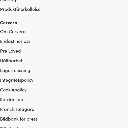
Produktåterkallelse
Cervera
Om Cervera
Endast hos oss
Pre Loved
Hållbarhet
Lagerrensning
Integritetspolicy
Cookiepolicy
Karriärsida
Franchisetagare
Bildbank för press