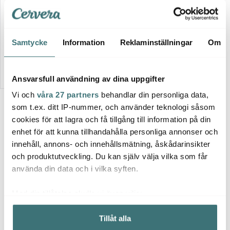
Cult Design
Orient Skål 60 cl Asfalt
219 kr
Samtycke
Information
Reklaminställningar
Om
Få i lager
Ansvarsfull användning av dina uppgifter
Vi och
våra 27 partners
behandlar din personliga data,
som t.ex. ditt IP-nummer, och använder teknologi såsom
Fler värmande soppor
cookies för att lagra och få tillgång till information på din
enhet för att kunna tillhandahålla personliga annonser och
innehåll, annons- och innehållsmätning, åskådarinsikter
och produktutveckling. Du kan själv välja vilka som får
använda din data och i vilka syften.
Med din tillåtelse skulle vi även vilja:
Samla in information om din geografiska plats som
Tillåt alla
kan ha en noggrannhet på upp till flera meter