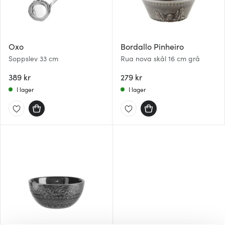
Oxo
Bordallo Pinheiro
Soppslev 33 cm
Rua nova skål 16 cm grå
389 kr
279 kr
I lager
I lager