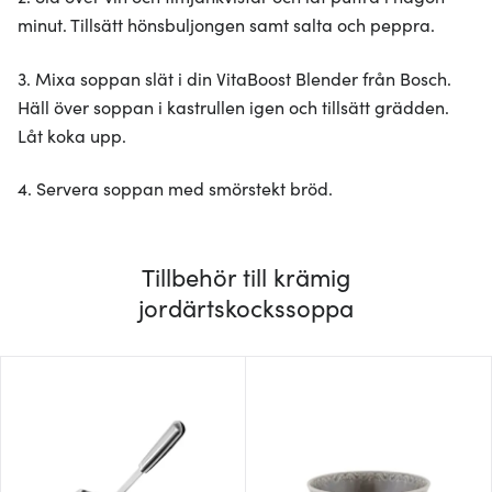
minut. Tillsätt hönsbuljongen samt salta och peppra.
3. Mixa soppan slät i din VitaBoost Blender från Bosch.
Häll över soppan i kastrullen igen och tillsätt grädden.
Låt koka upp.
4. Servera soppan med smörstekt bröd.
Tillbehör till krämig
jordärtskockssoppa