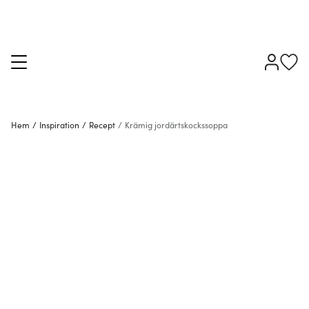
Hem
/
Inspiration
/
Recept
/
Krämig jordärtskockssoppa