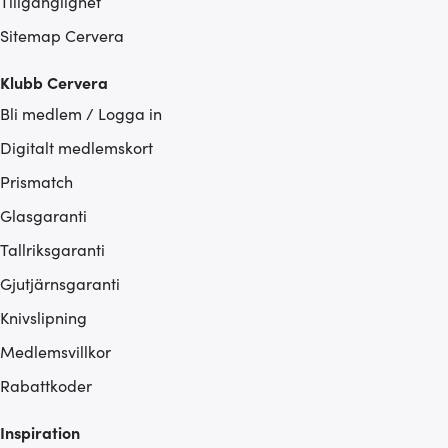
Tillgänglighet
Sitemap Cervera
Klubb Cervera
Bli medlem / Logga in
Digitalt medlemskort
Prismatch
Glasgaranti
Tallriksgaranti
Gjutjärnsgaranti
Knivslipning
Medlemsvillkor
Rabattkoder
Inspiration