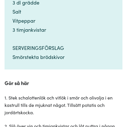
3 dl grädde​​​​‌ ‍ ​‍​‍‌‍ ‌ ​‍‌‍‍‌‌‍‌ ‌‍‍‌‌‍ ‍​‍​‍​ ‍‍​‍​‍‌ ​ ‌‍​‌‌‍ ‍‌‍‍‌‌ ‌​‌ ‍‌​‍ ‍‌‍‍‌‌‍ ​‍​‍​‍ ​​‍​‍‌‍‍​‌ ​‍‌‍‌‌‌‍‌‍​‍​‍​ ‍‍​‍​‍‌‍‍​‌ ‌​‌ ‌​‌ ​​‌ ​ ​ ‍‍​‍ ​‍ ‌‍​ ‌‍ ‌‌ ​ ​‍ ‍‌‍​ ‌‍‌‌‌ ​‍‌ ‌‍‌‍‌‌‌ ​‍‌‍​‌​‍ ‍‌ ​ ‌‍‌‌​‍ ‌ ​​‌ ​‍‌‍ ‌‍‌​‌ ‌‌‌‍​ ‌ ‌​‌‍‍‌‌‍ ‌‍ ‍​‍ ‌‍‍‌‌‍ ‍‌ ‌​‌‍‌‌‌‍ ‍‌ ‌​​‍ ‌‍‌‌‌‍‌​‌‍‍‌‌ ‌​​‍ ‌‍ ‌‌‍ ‌‍‌​‌‍‌‌​ ‌‌ ​​‌ ​‍‌‍‌‌‌ ​ ‌‍‌‌‌‍ ‍‌ ‌​‌‍​‌‌ ‌​‌‍‍‌‌‍ ‌‍ ‍​ ‍ ‌‍‍‌‌‍‌​​ ‌‌‍​‌​ ‌​​ ​‌​ ​​‌‍‌‍‌‍‌​‌‍​‌​ ‌‍​‍ ‌​ ‍‌​ ​‌​ ‌​​ ‌‍​‍ ‌​ ‌​​ ‍‌​ ​‍​ ‌‌​‍ ‌‌‍​‌​ ​ ​ ‌‌​ ‍​​‍ ‌​ ‌‌​ ‍‌‌‍‌‍​ ‍​​ ‌​​ ​‍‌‍‌​​ ​​​ ‍‌​ ‌‍​ ​‍​ ‌‍​ ‍ ‌ ‌​‌ ‍‌‌ ​​‌‍‌‌​ ‌‌ ​​‌‍​‌‌‍‌ ‌‍‌‌​ ‍ ‌ ​​‌‍​‌‌ ‌​‌‍‍​​ ‌‌‍​‍‌‍ ​‌‍ ‌‍​ ‌‍‍ ‌ ​ ​‍‌‌​ ‌‌‌​​‍‌‌ ‌‍‍ ‌‍‌‌‌ ‍‌​‍‌‌​ ​ ‌​‌​​‍‌‌​ ​ ‌​‌​​‍‌‌​ ​‍​ ​‍‌‍​‍​ ‌‌​ ‌​​ ‌ ‌‍​ ​ ​ ​ ‍‌​ ‌ ​‍ ‌​ ​ ​ ​‌​ ‌ ​ ‌ ​‍ ‌​ ‌​‌‍​‍​ ​​‌‍‌​​‍ ‌‌‍​‍​ ‌​‌‍‌‌​ ‍‌​‍ ‌​ ​​‌‍​‌​ ‌‌​ ‌​​ ​​​ ‍‌​ ‍‌​ ​‌​ ‌‍‌‍​ ‌‍‌​​ ​‌​‍‌‌​ ​‍​ ​‍​‍‌‌​ ‌‌‌​‌​​‍ ‍‌‍​ ‌‍ ‌‍ ​‌ ‌‌‌‍ ‌‌‍ ‍‌ ​ ​‍‌‌​ ‌‌‌​​‍‌‌ ‌‍‍ ‌‍‌‌‌ ‍‌​‍‌‌​ ​ ‌​‌​​‍‌‌​ ​ ‌​‌​​‍‌‌​ ​‍​ ​‍‌‍​ ​ ​ ​ ‍​​ ​​​ ​‌​ ​‌​ ​‌‌‍‌‌‌‍​‍‌‍​‌‌‍‌​​ ​‌​‍‌‌​ ​‍​ ​‍​‍‌‌​ ‌‌‌​‌​​‍ ‍‌‍‍‌‌ ‌​‌‍‌‌‌‍ ‌‌ ​ ​‍‌‌​ ‌‌‌​​‍​ ‍​​‍‌‌​ ‌‌‌​‌​​ ‌‍​‍‌‍​‌‌ ​ ‌‍‌‌‌‌‌‌‌ ​‍‌‍ ​​ ‌‌‍‍​‌ ‌​‌ ‌​‌ ​​‌ ​ ​‍‌‌​ ​ ‌​​‌​‍‌‌​ ​‍‌​‌‍​‍‌‌​ ​‍‌​‌‍‌‍​ ‌‍ ‌‌ ​ ​‍ ‍‌‍​ ‌‍‌‌‌ ​‍‌ ‌‍‌‍‌‌‌ ​‍‌‍​‌​‍ ‍‌ ​ ‌‍‌‌​‍‌‍‌‍‍‌‌‍‌​​ ‌‌‍​‌​ ‌​​ ​‌​ ​​‌‍‌‍‌‍‌​‌‍​‌​ ‌‍​‍ ‌​ ‍‌​ ​‌​ ‌​​ ‌‍​‍ ‌​ ‌​​ ‍‌​ ​‍​ ‌‌​‍ ‌‌‍​‌​ ​ ​ ‌‌​ ‍​​‍ ‌​ ‌‌​ ‍‌‌‍‌‍​ ‍​​ ‌​​ ​‍‌‍‌​​ ​​​ ‍‌​ ‌‍​ ​‍​ ‌‍​‍‌‍‌ ‌​‌ ‍‌‌ ​​‌‍‌‌​ ‌‌ ​​‌‍​‌‌‍‌ ‌‍‌‌​‍‌‍‌ ​​‌‍​‌‌ ‌​‌‍‍​​ ‌‌‍​‍‌‍ ​‌‍ ‌‍​ ‌‍‍ ‌ ​ ​‍‌‌​ ‌‌‌​​‍‌‌ ‌‍‍ ‌‍‌‌‌ ‍‌​‍‌‌​ ​ ‌​‌​​‍‌‌​ ​ ‌​‌​​‍‌‌​ ​‍​ ​‍‌‍​‍​ ‌‌​ ‌​​ ‌ ‌‍​ ​ ​ ​ ‍‌​ ‌ ​‍ ‌​ ​ ​ ​‌​ ‌ ​ ‌ ​‍ ‌​ ‌​‌‍​‍​ ​​‌‍‌​​‍ ‌‌‍​‍​ ‌​‌‍‌‌​ ‍‌​‍ ‌​ ​​‌‍​‌​ ‌‌​ ‌​​ ​​​ ‍‌​ ‍‌​ ​‌​ ‌‍‌‍​ ‌‍‌​​ ​‌​‍‌‌​ ​‍​ ​‍​‍‌‌​ ‌‌‌​‌​​‍ ‍‌‍​ ‌‍ ‌‍ ​‌ ‌‌‌‍ ‌‌‍ ‍‌ ​ ​‍‌‌​ ‌‌‌​​‍‌‌ ‌‍‍ ‌‍‌‌‌ ‍‌​‍‌‌​ ​ ‌​‌​​‍‌‌​ ​ ‌​‌​​‍‌‌​ ​‍​ ​‍‌‍​ ​ ​ ​ ‍​​ ​​​ ​‌​ ​‌​ ​‌‌‍‌‌‌‍​‍‌‍​‌‌‍‌​​ ​‌​‍‌‌​ ​‍​ ​‍​‍‌‌​ ‌‌‌​‌​​‍ ‍‌‍‍‌‌ ‌​‌‍‌‌‌‍ ‌‌ ​ ​‍‌‌​ ‌‌‌​​‍​ ‍​​‍‌‌​ ‌‌‌​‌​​‍‌‍‌ ‌ ‌‍ ‌ ​‍‌‍‍ ‌ ​ ‌ ​​‌‍​‌‌‍​ ‌‍‌‌​ ‌‌ ​​‌ ​‍‌‍ ‌‍‌​‌ ‌‌‌‍​ ‌ ‌​‌‍‍‌‌‍ ‌‍ ‍​‍‌‍‌ ​​‌‍‌‌‌ ​‍‌ ​ ‌ ​​‌‍‌‌‌‍​ ‌ ‌​‌‍‍‌‌ ‌‍‌‍‌‌​ ‌‌ ​​‌ ‌‌‌‍​‍‌‍ ​‌‍‍‌‌ ​ ‌‍‍​‌‍‌‌‌‍‌​​‍​‍‌ ‌
Salt​​​​‌ ‍ ​‍​‍‌‍ ‌ ​‍‌‍‍‌‌‍‌ ‌‍‍‌‌‍ ‍​‍​‍​ ‍‍​‍​‍‌ ​ ‌‍​‌‌‍ ‍‌‍‍‌‌ ‌​‌ ‍‌​‍ ‍‌‍‍‌‌‍ ​‍​‍​‍ ​​‍​‍‌‍‍​‌ ​‍‌‍‌‌‌‍‌‍​‍​‍​ ‍‍​‍​‍‌‍‍​‌ ‌​‌ ‌​‌ ​​‌ ​ ​ ‍‍​‍ ​‍ ‌‍​ ‌‍ ‌‌ ​ ​‍ ‍‌‍​ ‌‍‌‌‌ ​‍‌ ‌‍‌‍‌‌‌ ​‍‌‍​‌​‍ ‍‌ ​ ‌‍‌‌​‍ ‌ ​​‌ ​‍‌‍ ‌‍‌​‌ ‌‌‌‍​ ‌ ‌​‌‍‍‌‌‍ ‌‍ ‍​‍ ‌‍‍‌‌‍ ‍‌ ‌​‌‍‌‌‌‍ ‍‌ ‌​​‍ ‌‍‌‌‌‍‌​‌‍‍‌‌ ‌​​‍ ‌‍ ‌‌‍ ‌‍‌​‌‍‌‌​ ‌‌ ​​‌ ​‍‌‍‌‌‌ ​ ‌‍‌‌‌‍ ‍‌ ‌​‌‍​‌‌ ‌​‌‍‍‌‌‍ ‌‍ ‍​ ‍ ‌‍‍‌‌‍‌​​ ‌‌‍​‌​ ‌​​ ​‌​ ​​‌‍‌‍‌‍‌​‌‍​‌​ ‌‍​‍ ‌​ ‍‌​ ​‌​ ‌​​ ‌‍​‍ ‌​ ‌​​ ‍‌​ ​‍​ ‌‌​‍ ‌‌‍​‌​ ​ ​ ‌‌​ ‍​​‍ ‌​ ‌‌​ ‍‌‌‍‌‍​ ‍​​ ‌​​ ​‍‌‍‌​​ ​​​ ‍‌​ ‌‍​ ​‍​ ‌‍​ ‍ ‌ ‌​‌ ‍‌‌ ​​‌‍‌‌​ ‌‌ ​​‌‍​‌‌‍‌ ‌‍‌‌​ ‍ ‌ ​​‌‍​‌‌ ‌​‌‍‍​​ ‌‌‍​‍‌‍ ​‌‍ ‌‍​ ‌‍‍ ‌ ​ ​‍‌‌​ ‌‌‌​​‍‌‌ ‌‍‍ ‌‍‌‌‌ ‍‌​‍‌‌​ ​ ‌​‌​​‍‌‌​ ​ ‌​‌​​‍‌‌​ ​‍​ ​‍‌‍​‍​ ‌‌​ ‌​​ ‌ ‌‍​ ​ ​ ​ ‍‌​ ‌ ​‍ ‌​ ​ ​ ​‌​ ‌ ​ ‌ ​‍ ‌​ ‌​‌‍​‍​ ​​‌‍‌​​‍ ‌‌‍​‍​ ‌​‌‍‌‌​ ‍‌​‍ ‌​ ​​‌‍​‌​ ‌‌​ ‌​​ ​​​ ‍‌​ ‍‌​ ​‌​ ‌‍‌‍​ ‌‍‌​​ ​‌​‍‌‌​ ​‍​ ​‍​‍‌‌​ ‌‌‌​‌​​‍ ‍‌‍​ ‌‍ ‌‍ ​‌ ‌‌‌‍ ‌‌‍ ‍‌ ​ ​‍‌‌​ ‌‌‌​​‍‌‌ ‌‍‍ ‌‍‌‌‌ ‍‌​‍‌‌​ ​ ‌​‌​​‍‌‌​ ​ ‌​‌​​‍‌‌​ ​‍​ ​‍‌‍​ ​ ​ ​ ‍​​ ​​​ ​‌​ ​‌​ ​‌‌‍‌‌‌‍​‍‌‍​‌‌‍‌​​ ​‌​‍‌‌​ ​‍​ ​‍​‍‌‌​ ‌‌‌​‌​​‍ ‍‌‍‍‌‌ ‌​‌‍‌‌‌‍ ‌‌ ​ ​‍‌‌​ ‌‌‌​​‍​ ‍‌​‍‌‌​ ‌‌‌​‌​​ ‌‍​‍‌‍​‌‌ ​ ‌‍‌‌‌‌‌‌‌ ​‍‌‍ ​​ ‌‌‍‍​‌ ‌​‌ ‌​‌ ​​‌ ​ ​‍‌‌​ ​ ‌​​‌​‍‌‌​ ​‍‌​‌‍​‍‌‌​ ​‍‌​‌‍‌‍​ ‌‍ ‌‌ ​ ​‍ ‍‌‍​ ‌‍‌‌‌ ​‍‌ ‌‍‌‍‌‌‌ ​‍‌‍​‌​‍ ‍‌ ​ ‌‍‌‌​‍‌‍‌‍‍‌‌‍‌​​ ‌‌‍​‌​ ‌​​ ​‌​ ​​‌‍‌‍‌‍‌​‌‍​‌​ ‌‍​‍ ‌​ ‍‌​ ​‌​ ‌​​ ‌‍​‍ ‌​ ‌​​ ‍‌​ ​‍​ ‌‌​‍ ‌‌‍​‌​ ​ ​ ‌‌​ ‍​​‍ ‌​ ‌‌​ ‍‌‌‍‌‍​ ‍​​ ‌​​ ​‍‌‍‌​​ ​​​ ‍‌​ ‌‍​ ​‍​ ‌‍​‍‌‍‌ ‌​‌ ‍‌‌ ​​‌‍‌‌​ ‌‌ ​​‌‍​‌‌‍‌ ‌‍‌‌​‍‌‍‌ ​​‌‍​‌‌ ‌​‌‍‍​​ ‌‌‍​‍‌‍ ​‌‍ ‌‍​ ‌‍‍ ‌ ​ ​‍‌‌​ ‌‌‌​​‍‌‌ ‌‍‍ ‌‍‌‌‌ ‍‌​‍‌‌​ ​ ‌​‌​​‍‌‌​ ​ ‌​‌​​‍‌‌​ ​‍​ ​‍‌‍​‍​ ‌‌​ ‌​​ ‌ ‌‍​ ​ ​ ​ ‍‌​ ‌ ​‍ ‌​ ​ ​ ​‌​ ‌ ​ ‌ ​‍ ‌​ ‌​‌‍​‍​ ​​‌‍‌​​‍ ‌‌‍​‍​ ‌​‌‍‌‌​ ‍‌​‍ ‌​ ​​‌‍​‌​ ‌‌​ ‌​​ ​​​ ‍‌​ ‍‌​ ​‌​ ‌‍‌‍​ ‌‍‌​​ ​‌​‍‌‌​ ​‍​ ​‍​‍‌‌​ ‌‌‌​‌​​‍ ‍‌‍​ ‌‍ ‌‍ ​‌ ‌‌‌‍ ‌‌‍ ‍‌ ​ ​‍‌‌​ ‌‌‌​​‍‌‌ ‌‍‍ ‌‍‌‌‌ ‍‌​‍‌‌​ ​ ‌​‌​​‍‌‌​ ​ ‌​‌​​‍‌‌​ ​‍​ ​‍‌‍​ ​ ​ ​ ‍​​ ​​​ ​‌​ ​‌​ ​‌‌‍‌‌‌‍​‍‌‍​‌‌‍‌​​ ​‌​‍‌‌​ ​‍​ ​‍​‍‌‌​ ‌‌‌​‌​​‍ ‍‌‍‍‌‌ ‌​‌‍‌‌‌‍ ‌‌ ​ ​‍‌‌​ ‌‌‌​​‍​ ‍‌​‍‌‌​ ‌‌‌​‌​​‍‌‍‌ ‌ ‌‍ ‌ ​‍‌‍‍ ‌ ​ ‌ ​​‌‍​‌‌‍​ ‌‍‌‌​ ‌‌ ​​‌ ​‍‌‍ ‌‍‌​‌ ‌‌‌‍​ ‌ ‌​‌‍‍‌‌‍ ‌‍ ‍​‍‌‍‌ ​​‌‍‌‌‌ ​‍‌ ​ ‌ ​​‌‍‌‌‌‍​ ‌ ‌​‌‍‍‌‌ ‌‍‌‍‌‌​ ‌‌ ​​‌ ‌‌‌‍​‍‌‍ ​‌‍‍‌‌ ​ ‌‍‍​‌‍‌‌‌‍‌​​‍​‍‌ ‌
Vitpeppar​​​​‌ ‍ ​‍​‍‌‍ ‌ ​‍‌‍‍‌‌‍‌ ‌‍‍‌‌‍ ‍​‍​‍​ ‍‍​‍​‍‌ ​ ‌‍​‌‌‍ ‍‌‍‍‌‌ ‌​‌ ‍‌​‍ ‍‌‍‍‌‌‍ ​‍​‍​‍ ​​‍​‍‌‍‍​‌ ​‍‌‍‌‌‌‍‌‍​‍​‍​ ‍‍​‍​‍‌‍‍​‌ ‌​‌ ‌​‌ ​​‌ ​ ​ ‍‍​‍ ​‍ ‌‍​ ‌‍ ‌‌ ​ ​‍ ‍‌‍​ ‌‍‌‌‌ ​‍‌ ‌‍‌‍‌‌‌ ​‍‌‍​‌​‍ ‍‌ ​ ‌‍‌‌​‍ ‌ ​​‌ ​‍‌‍ ‌‍‌​‌ ‌‌‌‍​ ‌ ‌​‌‍‍‌‌‍ ‌‍ ‍​‍ ‌‍‍‌‌‍ ‍‌ ‌​‌‍‌‌‌‍ ‍‌ ‌​​‍ ‌‍‌‌‌‍‌​‌‍‍‌‌ ‌​​‍ ‌‍ ‌‌‍ ‌‍‌​‌‍‌‌​ ‌‌ ​​‌ ​‍‌‍‌‌‌ ​ ‌‍‌‌‌‍ ‍‌ ‌​‌‍​‌‌ ‌​‌‍‍‌‌‍ ‌‍ ‍​ ‍ ‌‍‍‌‌‍‌​​ ‌‌‍​‌​ ‌​​ ​‌​ ​​‌‍‌‍‌‍‌​‌‍​‌​ ‌‍​‍ ‌​ ‍‌​ ​‌​ ‌​​ ‌‍​‍ ‌​ ‌​​ ‍‌​ ​‍​ ‌‌​‍ ‌‌‍​‌​ ​ ​ ‌‌​ ‍​​‍ ‌​ ‌‌​ ‍‌‌‍‌‍​ ‍​​ ‌​​ ​‍‌‍‌​​ ​​​ ‍‌​ ‌‍​ ​‍​ ‌‍​ ‍ ‌ ‌​‌ ‍‌‌ ​​‌‍‌‌​ ‌‌ ​​‌‍​‌‌‍‌ ‌‍‌‌​ ‍ ‌ ​​‌‍​‌‌ ‌​‌‍‍​​ ‌‌‍​‍‌‍ ​‌‍ ‌‍​ ‌‍‍ ‌ ​ ​‍‌‌​ ‌‌‌​​‍‌‌ ‌‍‍ ‌‍‌‌‌ ‍‌​‍‌‌​ ​ ‌​‌​​‍‌‌​ ​ ‌​‌​​‍‌‌​ ​‍​ ​‍‌‍​‍​ ‌‌​ ‌​​ ‌ ‌‍​ ​ ​ ​ ‍‌​ ‌ ​‍ ‌​ ​ ​ ​‌​ ‌ ​ ‌ ​‍ ‌​ ‌​‌‍​‍​ ​​‌‍‌​​‍ ‌‌‍​‍​ ‌​‌‍‌‌​ ‍‌​‍ ‌​ ​​‌‍​‌​ ‌‌​ ‌​​ ​​​ ‍‌​ ‍‌​ ​‌​ ‌‍‌‍​ ‌‍‌​​ ​‌​‍‌‌​ ​‍​ ​‍​‍‌‌​ ‌‌‌​‌​​‍ ‍‌‍​ ‌‍ ‌‍ ​‌ ‌‌‌‍ ‌‌‍ ‍‌ ​ ​‍‌‌​ ‌‌‌​​‍‌‌ ‌‍‍ ‌‍‌‌‌ ‍‌​‍‌‌​ ​ ‌​‌​​‍‌‌​ ​ ‌​‌​​‍‌‌​ ​‍​ ​‍‌‍​ ​ ​ ​ ‍​​ ​​​ ​‌​ ​‌​ ​‌‌‍‌‌‌‍​‍‌‍​‌‌‍‌​​ ​‌​‍‌‌​ ​‍​ ​‍​‍‌‌​ ‌‌‌​‌​​‍ ‍‌‍‍‌‌ ‌​‌‍‌‌‌‍ ‌‌ ​ ​‍‌‌​ ‌‌‌​​‍​ ​‌​ ​​​‍‌‌​ ‌‌‌​‌​​ ‌‍​‍‌‍​‌‌ ​ ‌‍‌‌‌‌‌‌‌ ​‍‌‍ ​​ ‌‌‍‍​‌ ‌​‌ ‌​‌ ​​‌ ​ ​‍‌‌​ ​ ‌​​‌​‍‌‌​ ​‍‌​‌‍​‍‌‌​ ​‍‌​‌‍‌‍​ ‌‍ ‌‌ ​ ​‍ ‍‌‍​ ‌‍‌‌‌ ​‍‌ ‌‍‌‍‌‌‌ ​‍‌‍​‌​‍ ‍‌ ​ ‌‍‌‌​‍‌‍‌‍‍‌‌‍‌​​ ‌‌‍​‌​ ‌​​ ​‌​ ​​‌‍‌‍‌‍‌​‌‍​‌​ ‌‍​‍ ‌​ ‍‌​ ​‌​ ‌​​ ‌‍​‍ ‌​ ‌​​ ‍‌​ ​‍​ ‌‌​‍ ‌‌‍​‌​ ​ ​ ‌‌​ ‍​​‍ ‌​ ‌‌​ ‍‌‌‍‌‍​ ‍​​ ‌​​ ​‍‌‍‌​​ ​​​ ‍‌​ ‌‍​ ​‍​ ‌‍​‍‌‍‌ ‌​‌ ‍‌‌ ​​‌‍‌‌​ ‌‌ ​​‌‍​‌‌‍‌ ‌‍‌‌​‍‌‍‌ ​​‌‍​‌‌ ‌​‌‍‍​​ ‌‌‍​‍‌‍ ​‌‍ ‌‍​ ‌‍‍ ‌ ​ ​‍‌‌​ ‌‌‌​​‍‌‌ ‌‍‍ ‌‍‌‌‌ ‍‌​‍‌‌​ ​ ‌​‌​​‍‌‌​ ​ ‌​‌​​‍‌‌​ ​‍​ ​‍‌‍​‍​ ‌‌​ ‌​​ ‌ ‌‍​ ​ ​ ​ ‍‌​ ‌ ​‍ ‌​ ​ ​ ​‌​ ‌ ​ ‌ ​‍ ‌​ ‌​‌‍​‍​ ​​‌‍‌​​‍ ‌‌‍​‍​ ‌​‌‍‌‌​ ‍‌​‍ ‌​ ​​‌‍​‌​ ‌‌​ ‌​​ ​​​ ‍‌​ ‍‌​ ​‌​ ‌‍‌‍​ ‌‍‌​​ ​‌​‍‌‌​ ​‍​ ​‍​‍‌‌​ ‌‌‌​‌​​‍ ‍‌‍​ ‌‍ ‌‍ ​‌ ‌‌‌‍ ‌‌‍ ‍‌ ​ ​‍‌‌​ ‌‌‌​​‍‌‌ ‌‍‍ ‌‍‌‌‌ ‍‌​‍‌‌​ ​ ‌​‌​​‍‌‌​ ​ ‌​‌​​‍‌‌​ ​‍​ ​‍‌‍​ ​ ​ ​ ‍​​ ​​​ ​‌​ ​‌​ ​‌‌‍‌‌‌‍​‍‌‍​‌‌‍‌​​ ​‌​‍‌‌​ ​‍​ ​‍​‍‌‌​ ‌‌‌​‌​​‍ ‍‌‍‍‌‌ ‌​‌‍‌‌‌‍ ‌‌ ​ ​‍‌‌​ ‌‌‌​​‍​ ​‌​ ​​​‍‌‌​ ‌‌‌​‌​​‍‌‍‌ ‌ ‌‍ ‌ ​‍‌‍‍ ‌ ​ ‌ ​​‌‍​‌‌‍​ ‌‍‌‌​ ‌‌ ​​‌ ​‍‌‍ ‌‍‌​‌ ‌‌‌‍​ ‌ ‌​‌‍‍‌‌‍ ‌‍ ‍​‍‌‍‌ ​​‌‍‌‌‌ ​‍‌ ​ ‌ ​​‌‍‌‌‌‍​ ‌ ‌​‌‍‍‌‌ ‌‍‌‍‌‌​ ‌‌ ​​‌ ‌‌‌‍​‍‌‍ ​‌‍‍‌‌ ​ ‌‍‍​‌‍‌‌‌‍‌​​‍​‍‌ ‌
3 timjankvistar​​​​‌ ‍ ​‍​‍‌‍ ‌ ​‍‌‍‍‌‌‍‌ ‌‍‍‌‌‍ ‍​‍​‍​ ‍‍​‍​‍‌ ​ ‌‍​‌‌‍ ‍‌‍‍‌‌ ‌​‌ ‍‌​‍ ‍‌‍‍‌‌‍ ​‍​‍​‍ ​​‍​‍‌‍‍​‌ ​‍‌‍‌‌‌‍‌‍​‍​‍​ ‍‍​‍​‍‌‍‍​‌ ‌​‌ ‌​‌ ​​‌ ​ ​ ‍‍​‍ ​‍ ‌‍​ ‌‍ ‌‌ ​ ​‍ ‍‌‍​ ‌‍‌‌‌ ​‍‌ ‌‍‌‍‌‌‌ ​‍‌‍​‌​‍ ‍‌ ​ ‌‍‌‌​‍ ‌ ​​‌ ​‍‌‍ ‌‍‌​‌ ‌‌‌‍​ ‌ ‌​‌‍‍‌‌‍ ‌‍ ‍​‍ ‌‍‍‌‌‍ ‍‌ ‌​‌‍‌‌‌‍ ‍‌ ‌​​‍ ‌‍‌‌‌‍‌​‌‍‍‌‌ ‌​​‍ ‌‍ ‌‌‍ ‌‍‌​‌‍‌‌​ ‌‌ ​​‌ ​‍‌‍‌‌‌ ​ ‌‍‌‌‌‍ ‍‌ ‌​‌‍​‌‌ ‌​‌‍‍‌‌‍ ‌‍ ‍​ ‍ ‌‍‍‌‌‍‌​​ ‌‌‍​‌​ ‌​​ ​‌​ ​​‌‍‌‍‌‍‌​‌‍​‌​ ‌‍​‍ ‌​ ‍‌​ ​‌​ ‌​​ ‌‍​‍ ‌​ ‌​​ ‍‌​ ​‍​ ‌‌​‍ ‌‌‍​‌​ ​ ​ ‌‌​ ‍​​‍ ‌​ ‌‌​ ‍‌‌‍‌‍​ ‍​​ ‌​​ ​‍‌‍‌​​ ​​​ ‍‌​ ‌‍​ ​‍​ ‌‍​ ‍ ‌ ‌​‌ ‍‌‌ ​​‌‍‌‌​ ‌‌ ​​‌‍​‌‌‍‌ ‌‍‌‌​ ‍ ‌ ​​‌‍​‌‌ ‌​‌‍‍​​ ‌‌‍​‍‌‍ ​‌‍ ‌‍​ ‌‍‍ ‌ ​ ​‍‌‌​ ‌‌‌​​‍‌‌ ‌‍‍ ‌‍‌‌‌ ‍‌​‍‌‌​ ​ ‌​‌​​‍‌‌​ ​ ‌​‌​​‍‌‌​ ​‍​ ​‍‌‍​‍​ ‌‌​ ‌​​ ‌ ‌‍​ ​ ​ ​ ‍‌​ ‌ ​‍ ‌​ ​ ​ ​‌​ ‌ ​ ‌ ​‍ ‌​ ‌​‌‍​‍​ ​​‌‍‌​​‍ ‌‌‍​‍​ ‌​‌‍‌‌​ ‍‌​‍ ‌​ ​​‌‍​‌​ ‌‌​ ‌​​ ​​​ ‍‌​ ‍‌​ ​‌​ ‌‍‌‍​ ‌‍‌​​ ​‌​‍‌‌​ ​‍​ ​‍​‍‌‌​ ‌‌‌​‌​​‍ ‍‌‍​ ‌‍ ‌‍ ​‌ ‌‌‌‍ ‌‌‍ ‍‌ ​ ​‍‌‌​ ‌‌‌​​‍‌‌ ‌‍‍ ‌‍‌‌‌ ‍‌​‍‌‌​ ​ ‌​‌​​‍‌‌​ ​ ‌​‌​​‍‌‌​ ​‍​ ​‍‌‍​ ​ ​ ​ ‍​​ ​​​ ​‌​ ​‌​ ​‌‌‍‌‌‌‍​‍‌‍​‌‌‍‌​​ ​‌​‍‌‌​ ​‍​ ​‍​‍‌‌​ ‌‌‌​‌​​‍ ‍‌‍‍‌‌ ‌​‌‍‌‌‌‍ ‌‌ ​ ​‍‌‌​ ‌‌‌​​‍​ ​‌​ ​‌​‍‌‌​ ‌‌‌​‌​​ ‌‍​‍‌‍​‌‌ ​ ‌‍‌‌‌‌‌‌‌ ​‍‌‍ ​​ ‌‌‍‍​‌ ‌​‌ ‌​‌ ​​‌ ​ ​‍‌‌​ ​ ‌​​‌​‍‌‌​ ​‍‌​‌‍​‍‌‌​ ​‍‌​‌‍‌‍​ ‌‍ ‌‌ ​ ​‍ ‍‌‍​ ‌‍‌‌‌ ​‍‌ ‌‍‌‍‌‌‌ ​‍‌‍​‌​‍ ‍‌ ​ ‌‍‌‌​‍‌‍‌‍‍‌‌‍‌​​ ‌‌‍​‌​ ‌​​ ​‌​ ​​‌‍‌‍‌‍‌​‌‍​‌​ ‌‍​‍ ‌​ ‍‌​ ​‌​ ‌​​ ‌‍​‍ ‌​ ‌​​ ‍‌​ ​‍​ ‌‌​‍ ‌‌‍​‌​ ​ ​ ‌‌​ ‍​​‍ ‌​ ‌‌​ ‍‌‌‍‌‍​ ‍​​ ‌​​ ​‍‌‍‌​​ ​​​ ‍‌​ ‌‍​ ​‍​ ‌‍​‍‌‍‌ ‌​‌ ‍‌‌ ​​‌‍‌‌​ ‌‌ ​​‌‍​‌‌‍‌ ‌‍‌‌​‍‌‍‌ ​​‌‍​‌‌ ‌​‌‍‍​​ ‌‌‍​‍‌‍ ​‌‍ ‌‍​ ‌‍‍ ‌ ​ ​‍‌‌​ ‌‌‌​​‍‌‌ ‌‍‍ ‌‍‌‌‌ ‍‌​‍‌‌​ ​ ‌​‌​​‍‌‌​ ​ ‌​‌​​‍‌‌​ ​‍​ ​‍‌‍​‍​ ‌‌​ ‌​​ ‌ ‌‍​ ​ ​ ​ ‍‌​ ‌ ​‍ ‌​ ​ ​ ​‌​ ‌ ​ ‌ ​‍ ‌​ ‌​‌‍​‍​ ​​‌‍‌​​‍ ‌‌‍​‍​ ‌​‌‍‌‌​ ‍‌​‍ ‌​ ​​‌‍​‌​ ‌‌​ ‌​​ ​​​ ‍‌​ ‍‌​ ​‌​ ‌‍‌‍​ ‌‍‌​​ ​‌​‍‌‌​ ​‍​ ​‍​‍‌‌​ ‌‌‌​‌​​‍ ‍‌‍​ ‌‍ ‌‍ ​‌ ‌‌‌‍ ‌‌‍ ‍‌ ​ ​‍‌‌​ ‌‌‌​​‍‌‌ ‌‍‍ ‌‍‌‌‌ ‍‌​‍‌‌​ ​ ‌​‌​​‍‌‌​ ​ ‌​‌​​‍‌‌​ ​‍​ ​‍‌‍​ ​ ​ ​ ‍​​ ​​​ ​‌​ ​‌​ ​‌‌‍‌‌‌‍​‍‌‍​‌‌‍‌​​ ​‌​‍‌‌​ ​‍​ ​‍​‍‌‌​ ‌‌‌​‌​​‍ ‍‌‍‍‌‌ ‌​‌‍‌‌‌‍ ‌‌ ​ ​‍‌‌​ ‌‌‌​​‍​ ​‌​ ​‌​‍‌‌​ ‌‌‌​‌​​‍‌‍‌ ‌ ‌‍ ‌ ​‍‌‍‍ ‌ ​ ‌ ​​‌‍​‌‌‍​ ‌‍‌‌​ ‌‌ ​​‌ ​‍‌‍ ‌‍‌​‌ ‌‌‌‍​ ‌ ‌​‌‍‍‌‌‍ ‌‍ ‍​‍‌‍‌ ​​‌‍‌‌‌ ​‍‌ ​ ‌ ​​‌‍‌‌‌‍​ ‌ ‌​‌‍‍‌‌ ‌‍‌‍‌‌​ ‌‌ ​​‌ ‌‌‌‍​‍‌‍ ​‌‍‍‌‌ ​ ‌‍‍​‌‍‌‌‌‍‌​​‍​‍‌ ‌
SERVERINGSFÖRSLAG​​​​‌ ‍ ​‍​‍‌‍ ‌ ​‍‌‍‍‌‌‍‌ ‌‍‍‌‌‍ ‍​‍​‍​ ‍‍​‍​‍‌ ​ ‌‍​‌‌‍ ‍‌‍‍‌‌ ‌​‌ ‍‌​‍ ‍‌‍‍‌‌‍ ​‍​‍​‍ ​​‍​‍‌‍‍​‌ ​‍‌‍‌‌‌‍‌‍​‍​‍​ ‍‍​‍​‍‌‍‍​‌ ‌​‌ ‌​‌ ​​‌ ​ ​ ‍‍​‍ ​‍ ‌‍​ ‌‍ ‌‌ ​ ​‍ ‍‌‍​ ‌‍‌‌‌ ​‍‌ ‌‍‌‍‌‌‌ ​‍‌‍​‌​‍ ‍‌ ​ ‌‍‌‌​‍ ‌ ​​‌ ​‍‌‍ ‌‍‌​‌ ‌‌‌‍​ ‌ ‌​‌‍‍‌‌‍ ‌‍ ‍​‍ ‌‍‍‌‌‍ ‍‌ ‌​‌‍‌‌‌‍ ‍‌ ‌​​‍ ‌‍‌‌‌‍‌​‌‍‍‌‌ ‌​​‍ ‌‍ ‌‌‍ ‌‍‌​‌‍‌‌​ ‌‌ ​​‌ ​‍‌‍‌‌‌ ​ ‌‍‌‌‌‍ ‍‌ ‌​‌‍​‌‌ ‌​‌‍‍‌‌‍ ‌‍ ‍​ ‍ ‌‍‍‌‌‍‌​​ ‌‌‍​‌​ ‌​​ ​‌​ ​​‌‍‌‍‌‍‌​‌‍​‌​ ‌‍​‍ ‌​ ‍‌​ ​‌​ ‌​​ ‌‍​‍ ‌​ ‌​​ ‍‌​ ​‍​ ‌‌​‍ ‌‌‍​‌​ ​ ​ ‌‌​ ‍​​‍ ‌​ ‌‌​ ‍‌‌‍‌‍​ ‍​​ ‌​​ ​‍‌‍‌​​ ​​​ ‍‌​ ‌‍​ ​‍​ ‌‍​ ‍ ‌ ‌​‌ ‍‌‌ ​​‌‍‌‌​ ‌‌ ​​‌‍​‌‌‍‌ ‌‍‌‌​ ‍ ‌ ​​‌‍​‌‌ ‌​‌‍‍​​ ‌‌‍​‍‌‍ ​‌‍ ‌‍​ ‌‍‍ ‌ ​ ​‍‌‌​ ‌‌‌​​‍‌‌ ‌‍‍ ‌‍‌‌‌ ‍‌​‍‌‌​ ​ ‌​‌​​‍‌‌​ ​ ‌​‌​​‍‌‌​ ​‍​ ​‍‌‍​‍​ ‌‌​ ‌​​ ‌ ‌‍​ ​ ​ ​ ‍‌​ ‌ ​‍ ‌​ ​ ​ ​‌​ ‌ ​ ‌ ​‍ ‌​ ‌​‌‍​‍​ ​​‌‍‌​​‍ ‌‌‍​‍​ ‌​‌‍‌‌​ ‍‌​‍ ‌​ ​​‌‍​‌​ ‌‌​ ‌​​ ​​​ ‍‌​ ‍‌​ ​‌​ ‌‍‌‍​ ‌‍‌​​ ​‌​‍‌‌​ ​‍​ ​‍​‍‌‌​ ‌‌‌​‌​​‍ ‍‌‍​ ‌‍ ‌‍ ​‌ ‌‌‌‍ ‌‌‍ ‍‌ ​ ​‍‌‌​ ‌‌‌​​‍‌‌ ‌‍‍ ‌‍‌‌‌ ‍‌​‍‌‌​ ​ ‌​‌​​‍‌‌​ ​ ‌​‌​​‍‌‌​ ​‍​ ​‍‌‍​ ​ ​ ​ ‍​​ ​​​ ​‌​ ​‌​ ​‌‌‍‌‌‌‍​‍‌‍​‌‌‍‌​​ ​‌​‍‌‌​ ​‍​ ​‍​‍‌‌​ ‌‌‌​‌​​‍ ‍‌‍‍‌‌ ‌​‌‍‌‌‌‍ ‌‌ ​ ​‍‌‌​ ‌‌‌​​‍​ ​‌​ ​ ​‍‌‌​ ‌‌‌​‌​​ ‌‍​‍‌‍​‌‌ ​ ‌‍‌‌‌‌‌‌‌ ​‍‌‍ ​​ ‌‌‍‍​‌ ‌​‌ ‌​‌ ​​‌ ​ ​‍‌‌​ ​ ‌​​‌​‍‌‌​ ​‍‌​‌‍​‍‌‌​ ​‍‌​‌‍‌‍​ ‌‍ ‌‌ ​ ​‍ ‍‌‍​ ‌‍‌‌‌ ​‍‌ ‌‍‌‍‌‌‌ ​‍‌‍​‌​‍ ‍‌ ​ ‌‍‌‌​‍‌‍‌‍‍‌‌‍‌​​ ‌‌‍​‌​ ‌​​ ​‌​ ​​‌‍‌‍‌‍‌​‌‍​‌​ ‌‍​‍ ‌​ ‍‌​ ​‌​ ‌​​ ‌‍​‍ ‌​ ‌​​ ‍‌​ ​‍​ ‌‌​‍ ‌‌‍​‌​ ​ ​ ‌‌​ ‍​​‍ ‌​ ‌‌​ ‍‌‌‍‌‍​ ‍​​ ‌​​ ​‍‌‍‌​​ ​​​ ‍‌​ ‌‍​ ​‍​ ‌‍​‍‌‍‌ ‌​‌ ‍‌‌ ​​‌‍‌‌​ ‌‌ ​​‌‍​‌‌‍‌ ‌‍‌‌​‍‌‍‌ ​​‌‍​‌‌ ‌​‌‍‍​​ ‌‌‍​‍‌‍ ​‌‍ ‌‍​ ‌‍‍ ‌ ​ ​‍‌‌​ ‌‌‌​​‍‌‌ ‌‍‍ ‌‍‌‌‌ ‍‌​‍‌‌​ ​ ‌​‌​​‍‌‌​ ​ ‌​‌​​‍‌‌​ ​‍​ ​‍‌‍​‍​ ‌‌​ ‌​​ ‌ ‌‍​ ​ ​ ​ ‍‌​ ‌ ​‍ ‌​ ​ ​ ​‌​ ‌ ​ ‌ ​‍ ‌​ ‌​‌‍​‍​ ​​‌‍‌​​‍ ‌‌‍​‍​ ‌​‌‍‌‌​ ‍‌​‍ ‌​ ​​‌‍​‌​ ‌‌​ ‌​​ ​​​ ‍‌​ ‍‌​ ​‌​ ‌‍‌‍​ ‌‍‌​​ ​‌​‍‌‌​ ​‍​ ​‍​‍‌‌​ ‌‌‌​‌​​‍ ‍‌‍​ ‌‍ ‌‍ ​‌ ‌‌‌‍ ‌‌‍ ‍‌ ​ ​‍‌‌​ ‌‌‌​​‍‌‌ ‌‍‍ ‌‍‌‌‌ ‍‌​‍‌‌​ ​ ‌​‌​​‍‌‌​ ​ ‌​‌​​‍‌‌​ ​‍​ ​‍‌‍​ ​ ​ ​ ‍​​ ​​​ ​‌​ ​‌​ ​‌‌‍‌‌‌‍​‍‌‍​‌‌‍‌​​ ​‌​‍‌‌​ ​‍​ ​‍​‍‌‌​ ‌‌‌​‌​​‍ ‍‌‍‍‌‌ ‌​‌‍‌‌‌‍ ‌‌ ​ ​‍‌‌​ ‌‌‌​​‍​ ​‌​ ​ ​‍‌‌​ ‌‌‌​‌​​‍‌‍‌ ‌ ‌‍ ‌ ​‍‌‍‍ ‌ ​ ‌ ​​‌‍​‌‌‍​ ‌‍‌‌​ ‌‌ ​​‌ ​‍‌‍ ‌‍‌​‌ ‌‌‌‍​ ‌ ‌​‌‍‍‌‌‍ ‌‍ ‍​‍‌‍‌ ​​‌‍‌‌‌ ​‍‌ ​ ‌ ​​‌‍‌‌‌‍​ ‌ ‌​‌‍‍‌‌ ‌‍‌‍‌‌​ ‌‌ ​​‌ ‌‌‌‍​‍‌‍ ​‌‍‍‌‌ ​ ‌‍‍​‌‍‌‌‌‍‌​​‍​‍‌ ‌
Smörstekta brödskivor​​​​‌ ‍ ​‍​‍‌‍ ‌ ​‍‌‍‍‌‌‍‌ ‌‍‍‌‌‍ ‍​‍​‍​ ‍‍​‍​‍‌ ​ ‌‍​‌‌‍ ‍‌‍‍‌‌ ‌​‌ ‍‌​‍ ‍‌‍‍‌‌‍ ​‍​‍​‍ ​​‍​‍‌‍‍​‌ ​‍‌‍‌‌‌‍‌‍​‍​‍​ ‍‍​‍​‍‌‍‍​‌ ‌​‌ ‌​‌ ​​‌ ​ ​ ‍‍​‍ ​‍ ‌‍​ ‌‍ ‌‌ ​ ​‍ ‍‌‍​ ‌‍‌‌‌ ​‍‌ ‌‍‌‍‌‌‌ ​‍‌‍​‌​‍ ‍‌ ​ ‌‍‌‌​‍ ‌ ​​‌ ​‍‌‍ ‌‍‌​‌ ‌‌‌‍​ ‌ ‌​‌‍‍‌‌‍ ‌‍ ‍​‍ ‌‍‍‌‌‍ ‍‌ ‌​‌‍‌‌‌‍ ‍‌ ‌​​‍ ‌‍‌‌‌‍‌​‌‍‍‌‌ ‌​​‍ ‌‍ ‌‌‍ ‌‍‌​‌‍‌‌​ ‌‌ ​​‌ ​‍‌‍‌‌‌ ​ ‌‍‌‌‌‍ ‍‌ ‌​‌‍​‌‌ ‌​‌‍‍‌‌‍ ‌‍ ‍​ ‍ ‌‍‍‌‌‍‌​​ ‌‌‍​‌​ ‌​​ ​‌​ ​​‌‍‌‍‌‍‌​‌‍​‌​ ‌‍​‍ ‌​ ‍‌​ ​‌​ ‌​​ ‌‍​‍ ‌​ ‌​​ ‍‌​ ​‍​ ‌‌​‍ ‌‌‍​‌​ ​ ​ ‌‌​ ‍​​‍ ‌​ ‌‌​ ‍‌‌‍‌‍​ ‍​​ ‌​​ ​‍‌‍‌​​ ​​​ ‍‌​ ‌‍​ ​‍​ ‌‍​ ‍ ‌ ‌​‌ ‍‌‌ ​​‌‍‌‌​ ‌‌ ​​‌‍​‌‌‍‌ ‌‍‌‌​ ‍ ‌ ​​‌‍​‌‌ ‌​‌‍‍​​ ‌‌‍​‍‌‍ ​‌‍ ‌‍​ ‌‍‍ ‌ ​ ​‍‌‌​ ‌‌‌​​‍‌‌ ‌‍‍ ‌‍‌‌‌ ‍‌​‍‌‌​ ​ ‌​‌​​‍‌‌​ ​ ‌​‌​​‍‌‌​ ​‍​ ​‍‌‍​‍​ ‌‌​ ‌​​ ‌ ‌‍​ ​ ​ ​ ‍‌​ ‌ ​‍ ‌​ ​ ​ ​‌​ ‌ ​ ‌ ​‍ ‌​ ‌​‌‍​‍​ ​​‌‍‌​​‍ ‌‌‍​‍​ ‌​‌‍‌‌​ ‍‌​‍ ‌​ ​​‌‍​‌​ ‌‌​ ‌​​ ​​​ ‍‌​ ‍‌​ ​‌​ ‌‍‌‍​ ‌‍‌​​ ​‌​‍‌‌​ ​‍​ ​‍​‍‌‌​ ‌‌‌​‌​​‍ ‍‌‍​ ‌‍ ‌‍ ​‌ ‌‌‌‍ ‌‌‍ ‍‌ ​ ​‍‌‌​ ‌‌‌​​‍‌‌ ‌‍‍ ‌‍‌‌‌ ‍‌​‍‌‌​ ​ ‌​‌​​‍‌‌​ ​ ‌​‌​​‍‌‌​ ​‍​ ​‍‌‍​ ​ ​ ​ ‍​​ ​​​ ​‌​ ​‌​ ​‌‌‍‌‌‌‍​‍‌‍​‌‌‍‌​​ ​‌​‍‌‌​ ​‍​ ​‍​‍‌‌​ ‌‌‌​‌​​‍ ‍‌‍‍‌‌ ‌​‌‍‌‌‌‍ ‌‌ ​ ​‍‌‌​ ‌‌‌​​‍​ ​‌​ ‌​​‍‌‌​ ‌‌‌​‌​​ ‌‍​‍‌‍​‌‌ ​ ‌‍‌‌‌‌‌‌‌ ​‍‌‍ ​​ ‌‌‍‍​‌ ‌​‌ ‌​‌ ​​‌ ​ ​‍‌‌​ ​ ‌​​‌​‍‌‌​ ​‍‌​‌‍​‍‌‌​ ​‍‌​‌‍‌‍​ ‌‍ ‌‌ ​ ​‍ ‍‌‍​ ‌‍‌‌‌ ​‍‌ ‌‍‌‍‌‌‌ ​‍‌‍​‌​‍ ‍‌ ​ ‌‍‌‌​‍‌‍‌‍‍‌‌‍‌​​ ‌‌‍​‌​ ‌​​ ​‌​ ​​‌‍‌‍‌‍‌​‌‍​‌​ ‌‍​‍ ‌​ ‍‌​ ​‌​ ‌​​ ‌‍​‍ ‌​ ‌​​ ‍‌​ ​‍​ ‌‌​‍ ‌‌‍​‌​ ​ ​ ‌‌​ ‍​​‍ ‌​ ‌‌​ ‍‌‌‍‌‍​ ‍​​ ‌​​ ​‍‌‍‌​​ ​​​ ‍‌​ ‌‍​ ​‍​ ‌‍​‍‌‍‌ ‌​‌ ‍‌‌ ​​‌‍‌‌​ ‌‌ ​​‌‍​‌‌‍‌ ‌‍‌‌​‍‌‍‌ ​​‌‍​‌‌ ‌​‌‍‍​​ ‌‌‍​‍‌‍ ​‌‍ ‌‍​ ‌‍‍ ‌ ​ ​‍‌‌​ ‌‌‌​​‍‌‌ ‌‍‍ ‌‍‌‌‌ ‍‌​‍‌‌​ ​ ‌​‌​​‍‌‌​ ​ ‌​‌​​‍‌‌​ ​‍​ ​‍‌‍​‍​ ‌‌​ ‌​​ ‌ ‌‍​ ​ ​ ​ ‍‌​ ‌ ​‍ ‌​ ​ ​ ​‌​ ‌ ​ ‌ ​‍ ‌​ ‌​‌‍​‍​ ​​‌‍‌​​‍ ‌‌‍​‍​ ‌​‌‍‌‌​ ‍‌​‍ ‌​ ​​‌‍​‌​ ‌‌​ ‌​​ ​​​ ‍‌​ ‍‌​ ​‌​ ‌‍‌‍​ ‌‍‌​​ ​‌​‍‌‌​ ​‍​ ​‍​‍‌‌​ ‌‌‌​‌​​‍ ‍‌‍​ ‌‍ ‌‍ ​‌ ‌‌‌‍ ‌‌‍ ‍‌ ​ ​‍‌‌​ ‌‌‌​​‍‌‌ ‌‍‍ ‌‍‌‌‌ ‍‌​‍‌‌​ ​ ‌​‌​​‍‌‌​ ​ ‌​‌​​‍‌‌​ ​‍​ ​‍‌‍​ ​ ​ ​ ‍​​ ​​​ ​‌​ ​‌​ ​‌‌‍‌‌‌‍​‍‌‍​‌‌‍‌​​ ​‌​‍‌‌​ ​‍​ ​‍​‍‌‌​ ‌‌‌​‌​​‍ ‍‌‍‍‌‌ ‌​‌‍‌‌‌‍ ‌‌ ​ ​‍‌‌​ ‌‌‌​​‍​ ​‌​ ‌​​‍‌‌​ ‌‌‌​‌​​‍‌‍‌ ‌ ‌‍ ‌ ​‍‌‍‍ ‌ ​ ‌ ​​‌‍​‌‌‍​ ‌‍‌‌​ ‌‌ ​​‌ ​‍‌‍ ‌‍‌​‌ ‌‌‌‍​ ‌ ‌​‌‍‍‌‌‍ ‌‍ ‍​‍‌‍‌ ​​‌‍‌‌‌ ​‍‌ ​ ‌ ​​‌‍‌‌‌‍​ ‌ ‌​‌‍‍‌‌ ‌‍‌‍‌‌​ ‌‌ ​​‌ ‌‌‌‍​‍‌‍ ​‌‍‍‌‌ ​ ‌‍‍​‌‍‌‌‌‍‌​​‍​‍‌ ‌
Gör så här
1. Stek schalottenlök och vitlök i smör och olivolja i en
kastrull tills de mjuknat något. Tillsätt potatis och
jordärtskocka.
2. Slå över vin och timjankvistar och låt puttra i någon