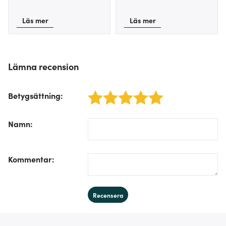
Läs mer
Läs mer
Lämna recension
Betygsättning
:
1 star
2 stars
3 stars
4 stars
5 stars
/form/label/author:
Namn
:
/form/label/text:
Kommentar
:
Recensera