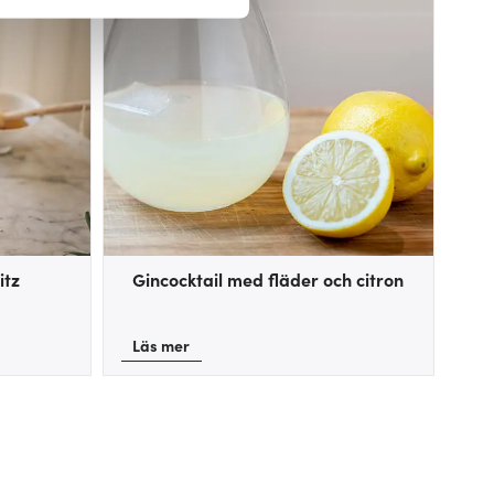
 du tycker om. Det gör också
ies som du vill dela med dig
itz
Gincocktail med fläder och citron
Läs mer