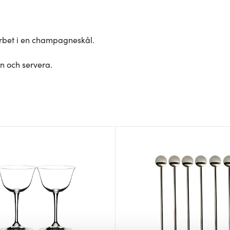
orbet i en champagneskål.
n och servera.