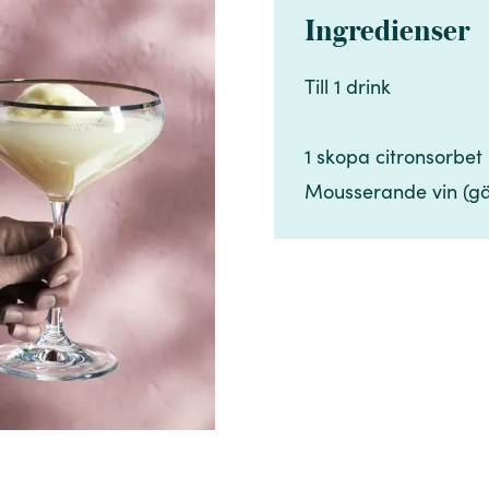
Ingredienser
Till 1 drink​​​​‌ ‍ ​‍​‍‌‍ ‌ ​‍‌‍‍‌‌‍‌ ‌‍‍‌‌‍ ‍​‍​‍​ ‍‍​‍​‍‌ ​ ‌‍​‌‌‍ ‍‌‍‍‌‌ ‌​‌ ‍‌​‍ ‍‌‍‍‌‌‍ ​‍​‍​‍ ​​‍​‍‌‍‍​‌ ​‍‌‍‌‌‌‍‌‍​‍​‍​ ‍‍​‍​‍‌‍‍​‌ ‌​‌ ‌​‌ ​​‌ ​ ​ ‍‍​‍ ​‍ ‌‍​ ‌‍ ‌‌ ​ ​‍ ‍‌‍​ ‌‍‌‌‌ ​‍‌ ‌‍‌‍‌‌‌ ​‍‌‍​‌​‍ ‍‌ ​ ‌‍‌‌​‍ ‌ ​​‌ ​‍‌‍ ‌‍‌​‌ ‌‌‌‍​ ‌ ‌​‌‍‍‌‌‍ ‌‍ ‍​‍ ‌‍‍‌‌‍ ‍‌ ‌​‌‍‌‌‌‍ ‍‌ ‌​​‍ ‌‍‌‌‌‍‌​‌‍‍‌‌ ‌​​‍ ‌‍ ‌‌‍ ‌‍‌​‌‍‌‌​ ‌‌ ​​‌ ​‍‌‍‌‌‌ ​ ‌‍‌‌‌‍ ‍‌ ‌​‌‍​‌‌ ‌​‌‍‍‌‌‍ ‌‍ ‍​ ‍ ‌‍‍‌‌‍‌​​ ‌​ ‍‌​ ​​​ ​‌‌‍‌‌​ ‌‍​ ​​​ ​‍​ ‌ ​‍ ‌​ ‌‌​ ​‍‌‍‌​​ ‌‌​‍ ‌​ ‌​​ ​ ​ ​‍‌‍‌​​‍ ‌‌‍​‌‌‍‌​​ ​‍​ ‍‌​‍ ‌‌‍​‍​ ‌ ‌‍‌‍​ ‍‌​ ​ ​ ‌​‌‍​‌‌‍‌​‌‍​ ​ ‌ ‌‍​‍​ ​‍​ ‍ ‌ ‌​‌ ‍‌‌ ​​‌‍‌‌​ ‌‌ ​​‌‍​‌‌‍‌ ‌‍‌‌​ ‍ ‌ ​​‌‍​‌‌ ‌​‌‍‍​​ ‌‌‍​‍‌‍ ​‌‍ ‌‍​ ‌‍‍ ‌ ​ ​‍‌‌​ ‌‌‌​​‍‌‌ ‌‍‍ ‌‍‌‌‌ ‍‌​‍‌‌​ ​ ‌​‌​​‍‌‌​ ​ ‌​‌​​‍‌‌​ ​‍​ ​‍​ ​​​ ‌‍​ ‍‌‌‍​ ​ ‍​‌‍‌​‌‍​‌​ ‌‌​‍ ‌​ ​​​ ​ ​ ​ ‌‍​‌​‍ ‌​ ‌​​ ‌​‌‍​‌​ ​‍​‍ ‌​ ‍‌​ ‍​​ ‌ ‌‍​ ​‍ ‌​ ‌ ‌‍​ ​ ‍‌​ ​​‌‍‌‌​ ‍​​ ​​​ ‌​​ ‌​​ ​‌​ ‌‍​ ​‌​‍‌‌​ ​‍​ ​‍​‍‌‌​ ‌‌‌​‌​​‍ ‍‌‍​ ‌‍ ‌‍ ​‌ ‌‌‌‍ ‌‌‍ ‍‌ ​ ​‍‌‌​ ‌‌‌​​‍‌‌ ‌‍‍ ‌‍‌‌‌ ‍‌​‍‌‌​ ​ ‌​‌​​‍‌‌​ ​ ‌​‌​​‍‌‌​ ​‍​ ​‍​ ‌​​ ‌​​ ​‍‌‍‌‍​ ‌‍‌‍​‍‌‍​‌​ ​​‌‍​ ​ ​‌​ ‌‍‌‍‌‍​‍‌‌​ ​‍​ ​‍​‍‌‌​ ‌‌‌​‌​​‍ ‍‌‍‍‌‌ ‌​‌‍‌‌‌‍ ‌‌ ​ ​‍‌‌​ ‌‌‌​​‍​ ​​​‍‌‌​ ‌‌‌​‌​​ ‌‍​‍‌‍​‌‌ ​ ‌‍‌‌‌‌‌‌‌ ​‍‌‍ ​​ ‌‌‍‍​‌ ‌​‌ ‌​‌ ​​‌ ​ ​‍‌‌​ ​ ‌​​‌​‍‌‌​ ​‍‌​‌‍​‍‌‌​ ​‍‌​‌‍‌‍​ ‌‍ ‌‌ ​ ​‍ ‍‌‍​ ‌‍‌‌‌ ​‍‌ ‌‍‌‍‌‌‌ ​‍‌‍​‌​‍ ‍‌ ​ ‌‍‌‌​‍‌‍‌‍‍‌‌‍‌​​ ‌​ ‍‌​ ​​​ ​‌‌‍‌‌​ ‌‍​ ​​​ ​‍​ ‌ ​‍ ‌​ ‌‌​ ​‍‌‍‌​​ ‌‌​‍ ‌​ ‌​​ ​ ​ ​‍‌‍‌​​‍ ‌‌‍​‌‌‍‌​​ ​‍​ ‍‌​‍ ‌‌‍​‍​ ‌ ‌‍‌‍​ ‍‌​ ​ ​ ‌​‌‍​‌‌‍‌​‌‍​ ​ ‌ ‌‍​‍​ ​‍​‍‌‍‌ ‌​‌ ‍‌‌ ​​‌‍‌‌​ ‌‌ ​​‌‍​‌‌‍‌ ‌‍‌‌​‍‌‍‌ ​​‌‍​‌‌ ‌​‌‍‍​​ ‌‌‍​‍‌‍ ​‌‍ ‌‍​ ‌‍‍ ‌ ​ ​‍‌‌​ ‌‌‌​​‍‌‌ ‌‍‍ ‌‍‌‌‌ ‍‌​‍‌‌​ ​ ‌​‌​​‍‌‌​ ​ ‌​‌​​‍‌‌​ ​‍​ ​‍​ ​​​ ‌‍​ ‍‌‌‍​ ​ ‍​‌‍‌​‌‍​‌​ ‌‌​‍ ‌​ ​​​ ​ ​ ​ ‌‍​‌​‍ ‌​ ‌​​ ‌​‌‍​‌​ ​‍​‍ ‌​ ‍‌​ ‍​​ ‌ ‌‍​ ​‍ ‌​ ‌ ‌‍​ ​ ‍‌​ ​​‌‍‌‌​ ‍​​ ​​​ ‌​​ ‌​​ ​‌​ ‌‍​ ​‌​‍‌‌​ ​‍​ ​‍​‍‌‌​ ‌‌‌​‌​​‍ ‍‌‍​ ‌‍ ‌‍ ​‌ ‌‌‌‍ ‌‌‍ ‍‌ ​ ​‍‌‌​ ‌‌‌​​‍‌‌ ‌‍‍ ‌‍‌‌‌ ‍‌​‍‌‌​ ​ ‌​‌​​‍‌‌​ ​ ‌​‌​​‍‌‌​ ​‍​ ​‍​ ‌​​ ‌​​ ​‍‌‍‌‍​ ‌‍‌‍​‍‌‍​‌​ ​​‌‍​ ​ ​‌​ ‌‍‌‍‌‍​‍‌‌​ ​‍​ ​‍​‍‌‌​ ‌‌‌​‌​​‍ ‍‌‍‍‌‌ ‌​‌‍‌‌‌‍ ‌‌ ​ ​‍‌‌​ ‌‌‌​​‍​ ​​​‍‌‌​ ‌‌‌​‌​​‍‌‍‌ ‌ ‌‍ ‌ ​‍‌‍‍ ‌ ​ ‌ ​​‌‍​‌‌‍​ ‌‍‌‌​ ‌‌ ​​‌ ​‍‌‍ ‌‍‌​‌ ‌‌‌‍​ ‌ ‌​‌‍‍‌‌‍ ‌‍ ‍​‍‌‍‌ ​​‌‍‌‌‌ ​‍‌ ​ ‌ ​​‌‍‌‌‌‍​ ‌ ‌​‌‍‍‌‌ ‌‍‌‍‌‌​ ‌‌ ​​‌ ‌‌‌‍​‍‌‍ ​‌‍‍‌‌ ​ ‌‍‍​‌‍‌‌‌‍‌​​‍​‍‌ ‌
1 skopa citronsorbet​​​​‌ ‍ ​‍​‍‌‍ ‌ ​‍‌‍‍‌‌‍‌ ‌‍‍‌‌‍ ‍​‍​‍​ ‍‍​‍​‍‌ ​ ‌‍​‌‌‍ ‍‌‍‍‌‌ ‌​‌ ‍‌​‍ ‍‌‍‍‌‌‍ ​‍​‍​‍ ​​‍​‍‌‍‍​‌ ​‍‌‍‌‌‌‍‌‍​‍​‍​ ‍‍​‍​‍‌‍‍​‌ ‌​‌ ‌​‌ ​​‌ ​ ​ ‍‍​‍ ​‍ ‌‍​ ‌‍ ‌‌ ​ ​‍ ‍‌‍​ ‌‍‌‌‌ ​‍‌ ‌‍‌‍‌‌‌ ​‍‌‍​‌​‍ ‍‌ ​ ‌‍‌‌​‍ ‌ ​​‌ ​‍‌‍ ‌‍‌​‌ ‌‌‌‍​ ‌ ‌​‌‍‍‌‌‍ ‌‍ ‍​‍ ‌‍‍‌‌‍ ‍‌ ‌​‌‍‌‌‌‍ ‍‌ ‌​​‍ ‌‍‌‌‌‍‌​‌‍‍‌‌ ‌​​‍ ‌‍ ‌‌‍ ‌‍‌​‌‍‌‌​ ‌‌ ​​‌ ​‍‌‍‌‌‌ ​ ‌‍‌‌‌‍ ‍‌ ‌​‌‍​‌‌ ‌​‌‍‍‌‌‍ ‌‍ ‍​ ‍ ‌‍‍‌‌‍‌​​ ‌​ ‍‌​ ​​​ ​‌‌‍‌‌​ ‌‍​ ​​​ ​‍​ ‌ ​‍ ‌​ ‌‌​ ​‍‌‍‌​​ ‌‌​‍ ‌​ ‌​​ ​ ​ ​‍‌‍‌​​‍ ‌‌‍​‌‌‍‌​​ ​‍​ ‍‌​‍ ‌‌‍​‍​ ‌ ‌‍‌‍​ ‍‌​ ​ ​ ‌​‌‍​‌‌‍‌​‌‍​ ​ ‌ ‌‍​‍​ ​‍​ ‍ ‌ ‌​‌ ‍‌‌ ​​‌‍‌‌​ ‌‌ ​​‌‍​‌‌‍‌ ‌‍‌‌​ ‍ ‌ ​​‌‍​‌‌ ‌​‌‍‍​​ ‌‌‍​‍‌‍ ​‌‍ ‌‍​ ‌‍‍ ‌ ​ ​‍‌‌​ ‌‌‌​​‍‌‌ ‌‍‍ ‌‍‌‌‌ ‍‌​‍‌‌​ ​ ‌​‌​​‍‌‌​ ​ ‌​‌​​‍‌‌​ ​‍​ ​‍​ ​​​ ‌‍​ ‍‌‌‍​ ​ ‍​‌‍‌​‌‍​‌​ ‌‌​‍ ‌​ ​​​ ​ ​ ​ ‌‍​‌​‍ ‌​ ‌​​ ‌​‌‍​‌​ ​‍​‍ ‌​ ‍‌​ ‍​​ ‌ ‌‍​ ​‍ ‌​ ‌ ‌‍​ ​ ‍‌​ ​​‌‍‌‌​ ‍​​ ​​​ ‌​​ ‌​​ ​‌​ ‌‍​ ​‌​‍‌‌​ ​‍​ ​‍​‍‌‌​ ‌‌‌​‌​​‍ ‍‌‍​ ‌‍ ‌‍ ​‌ ‌‌‌‍ ‌‌‍ ‍‌ ​ ​‍‌‌​ ‌‌‌​​‍‌‌ ‌‍‍ ‌‍‌‌‌ ‍‌​‍‌‌​ ​ ‌​‌​​‍‌‌​ ​ ‌​‌​​‍‌‌​ ​‍​ ​‍​ ‌​​ ‌​​ ​‍‌‍‌‍​ ‌‍‌‍​‍‌‍​‌​ ​​‌‍​ ​ ​‌​ ‌‍‌‍‌‍​‍‌‌​ ​‍​ ​‍​‍‌‌​ ‌‌‌​‌​​‍ ‍‌‍‍‌‌ ‌​‌‍‌‌‌‍ ‌‌ ​ ​‍‌‌​ ‌‌‌​​‍​ ​‍​‍‌‌​ ‌‌‌​‌​​ ‌‍​‍‌‍​‌‌ ​ ‌‍‌‌‌‌‌‌‌ ​‍‌‍ ​​ ‌‌‍‍​‌ ‌​‌ ‌​‌ ​​‌ ​ ​‍‌‌​ ​ ‌​​‌​‍‌‌​ ​‍‌​‌‍​‍‌‌​ ​‍‌​‌‍‌‍​ ‌‍ ‌‌ ​ ​‍ ‍‌‍​ ‌‍‌‌‌ ​‍‌ ‌‍‌‍‌‌‌ ​‍‌‍​‌​‍ ‍‌ ​ ‌‍‌‌​‍‌‍‌‍‍‌‌‍‌​​ ‌​ ‍‌​ ​​​ ​‌‌‍‌‌​ ‌‍​ ​​​ ​‍​ ‌ ​‍ ‌​ ‌‌​ ​‍‌‍‌​​ ‌‌​‍ ‌​ ‌​​ ​ ​ ​‍‌‍‌​​‍ ‌‌‍​‌‌‍‌​​ ​‍​ ‍‌​‍ ‌‌‍​‍​ ‌ ‌‍‌‍​ ‍‌​ ​ ​ ‌​‌‍​‌‌‍‌​‌‍​ ​ ‌ ‌‍​‍​ ​‍​‍‌‍‌ ‌​‌ ‍‌‌ ​​‌‍‌‌​ ‌‌ ​​‌‍​‌‌‍‌ ‌‍‌‌​‍‌‍‌ ​​‌‍​‌‌ ‌​‌‍‍​​ ‌‌‍​‍‌‍ ​‌‍ ‌‍​ ‌‍‍ ‌ ​ ​‍‌‌​ ‌‌‌​​‍‌‌ ‌‍‍ ‌‍‌‌‌ ‍‌​‍‌‌​ ​ ‌​‌​​‍‌‌​ ​ ‌​‌​​‍‌‌​ ​‍​ ​‍​ ​​​ ‌‍​ ‍‌‌‍​ ​ ‍​‌‍‌​‌‍​‌​ ‌‌​‍ ‌​ ​​​ ​ ​ ​ ‌‍​‌​‍ ‌​ ‌​​ ‌​‌‍​‌​ ​‍​‍ ‌​ ‍‌​ ‍​​ ‌ ‌‍​ ​‍ ‌​ ‌ ‌‍​ ​ ‍‌​ ​​‌‍‌‌​ ‍​​ ​​​ ‌​​ ‌​​ ​‌​ ‌‍​ ​‌​‍‌‌​ ​‍​ ​‍​‍‌‌​ ‌‌‌​‌​​‍ ‍‌‍​ ‌‍ ‌‍ ​‌ ‌‌‌‍ ‌‌‍ ‍‌ ​ ​‍‌‌​ ‌‌‌​​‍‌‌ ‌‍‍ ‌‍‌‌‌ ‍‌​‍‌‌​ ​ ‌​‌​​‍‌‌​ ​ ‌​‌​​‍‌‌​ ​‍​ ​‍​ ‌​​ ‌​​ ​‍‌‍‌‍​ ‌‍‌‍​‍‌‍​‌​ ​​‌‍​ ​ ​‌​ ‌‍‌‍‌‍​‍‌‌​ ​‍​ ​‍​‍‌‌​ ‌‌‌​‌​​‍ ‍‌‍‍‌‌ ‌​‌‍‌‌‌‍ ‌‌ ​ ​‍‌‌​ ‌‌‌​​‍​ ​‍​‍‌‌​ ‌‌‌​‌​​‍‌‍‌ ‌ ‌‍ ‌ ​‍‌‍‍ ‌ ​ ‌ ​​‌‍​‌‌‍​ ‌‍‌‌​ ‌‌ ​​‌ ​‍‌‍ ‌‍‌​‌ ‌‌‌‍​ ‌ ‌​‌‍‍‌‌‍ ‌‍ ‍​‍‌‍‌ ​​‌‍‌‌‌ ​‍‌ ​ ‌ ​​‌‍‌‌‌‍​ ‌ ‌​‌‍‍‌‌ ‌‍‌‍‌‌​ ‌‌ ​​‌ ‌‌‌‍​‍‌‍ ​‌‍‍‌‌ ​ ‌‍‍​‌‍‌‌‌‍‌​​‍​‍‌ ‌
Mousserande vin (gärna alkoholfritt)​​​​‌ ‍ ​‍​‍‌‍ ‌ ​‍‌‍‍‌‌‍‌ ‌‍‍‌‌‍ ‍​‍​‍​ ‍‍​‍​‍‌ ​ ‌‍​‌‌‍ ‍‌‍‍‌‌ ‌​‌ ‍‌​‍ ‍‌‍‍‌‌‍ ​‍​‍​‍ ​​‍​‍‌‍‍​‌ ​‍‌‍‌‌‌‍‌‍​‍​‍​ ‍‍​‍​‍‌‍‍​‌ ‌​‌ ‌​‌ ​​‌ ​ ​ ‍‍​‍ ​‍ ‌‍​ ‌‍ ‌‌ ​ ​‍ ‍‌‍​ ‌‍‌‌‌ ​‍‌ ‌‍‌‍‌‌‌ ​‍‌‍​‌​‍ ‍‌ ​ ‌‍‌‌​‍ ‌ ​​‌ ​‍‌‍ ‌‍‌​‌ ‌‌‌‍​ ‌ ‌​‌‍‍‌‌‍ ‌‍ ‍​‍ ‌‍‍‌‌‍ ‍‌ ‌​‌‍‌‌‌‍ ‍‌ ‌​​‍ ‌‍‌‌‌‍‌​‌‍‍‌‌ ‌​​‍ ‌‍ ‌‌‍ ‌‍‌​‌‍‌‌​ ‌‌ ​​‌ ​‍‌‍‌‌‌ ​ ‌‍‌‌‌‍ ‍‌ ‌​‌‍​‌‌ ‌​‌‍‍‌‌‍ ‌‍ ‍​ ‍ ‌‍‍‌‌‍‌​​ ‌​ ‍‌​ ​​​ ​‌‌‍‌‌​ ‌‍​ ​​​ ​‍​ ‌ ​‍ ‌​ ‌‌​ ​‍‌‍‌​​ ‌‌​‍ ‌​ ‌​​ ​ ​ ​‍‌‍‌​​‍ ‌‌‍​‌‌‍‌​​ ​‍​ ‍‌​‍ ‌‌‍​‍​ ‌ ‌‍‌‍​ ‍‌​ ​ ​ ‌​‌‍​‌‌‍‌​‌‍​ ​ ‌ ‌‍​‍​ ​‍​ ‍ ‌ ‌​‌ ‍‌‌ ​​‌‍‌‌​ ‌‌ ​​‌‍​‌‌‍‌ ‌‍‌‌​ ‍ ‌ ​​‌‍​‌‌ ‌​‌‍‍​​ ‌‌‍​‍‌‍ ​‌‍ ‌‍​ ‌‍‍ ‌ ​ ​‍‌‌​ ‌‌‌​​‍‌‌ ‌‍‍ ‌‍‌‌‌ ‍‌​‍‌‌​ ​ ‌​‌​​‍‌‌​ ​ ‌​‌​​‍‌‌​ ​‍​ ​‍​ ​​​ ‌‍​ ‍‌‌‍​ ​ ‍​‌‍‌​‌‍​‌​ ‌‌​‍ ‌​ ​​​ ​ ​ ​ ‌‍​‌​‍ ‌​ ‌​​ ‌​‌‍​‌​ ​‍​‍ ‌​ ‍‌​ ‍​​ ‌ ‌‍​ ​‍ ‌​ ‌ ‌‍​ ​ ‍‌​ ​​‌‍‌‌​ ‍​​ ​​​ ‌​​ ‌​​ ​‌​ ‌‍​ ​‌​‍‌‌​ ​‍​ ​‍​‍‌‌​ ‌‌‌​‌​​‍ ‍‌‍​ ‌‍ ‌‍ ​‌ ‌‌‌‍ ‌‌‍ ‍‌ ​ ​‍‌‌​ ‌‌‌​​‍‌‌ ‌‍‍ ‌‍‌‌‌ ‍‌​‍‌‌​ ​ ‌​‌​​‍‌‌​ ​ ‌​‌​​‍‌‌​ ​‍​ ​‍​ ‌​​ ‌​​ ​‍‌‍‌‍​ ‌‍‌‍​‍‌‍​‌​ ​​‌‍​ ​ ​‌​ ‌‍‌‍‌‍​‍‌‌​ ​‍​ ​‍​‍‌‌​ ‌‌‌​‌​​‍ ‍‌‍‍‌‌ ‌​‌‍‌‌‌‍ ‌‌ ​ ​‍‌‌​ ‌‌‌​​‍​ ​ ​‍‌‌​ ‌‌‌​‌​​ ‌‍​‍‌‍​‌‌ ​ ‌‍‌‌‌‌‌‌‌ ​‍‌‍ ​​ ‌‌‍‍​‌ ‌​‌ ‌​‌ ​​‌ ​ ​‍‌‌​ ​ ‌​​‌​‍‌‌​ ​‍‌​‌‍​‍‌‌​ ​‍‌​‌‍‌‍​ ‌‍ ‌‌ ​ 