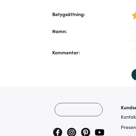
Betygsättning
:
1 star
/f
Namn
:
/f
Kommentar
:
Kundse
Kontak
Presen