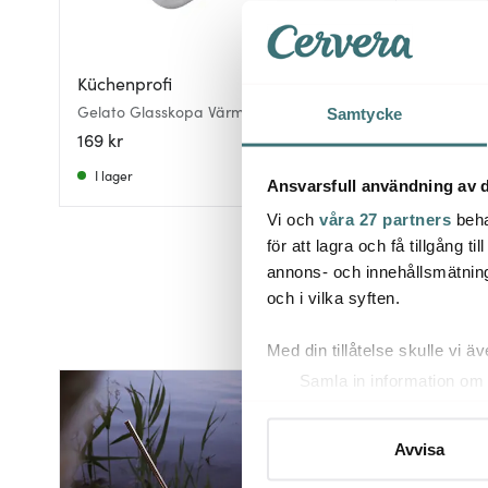
Küchenprofi
Riedel
Gelato Glasskopa Värmeledande
Drink Spec
Samtycke
169 kr
579 kr
I lager
I lager
Ansvarsfull användning av d
Vi och
våra 27 partners
beha
för att lagra och få tillgång t
annons- och innehållsmätning
och i vilka syften.
Med din tillåtelse skulle vi äve
Samla in information om 
Identifiera din enhet gen
Ta reda på mer om hur dina pe
Avvisa
eller dra tillbaka ditt samtyc