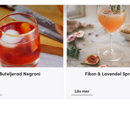
innehållet och annonserna ska anpassas efter det som vi tror att
fik och göra hemsidan ännu bättre. Du bestämmer själv vilka cook
Buteljerad Negroni
Fikon & Lavendel Spr
Läs mer