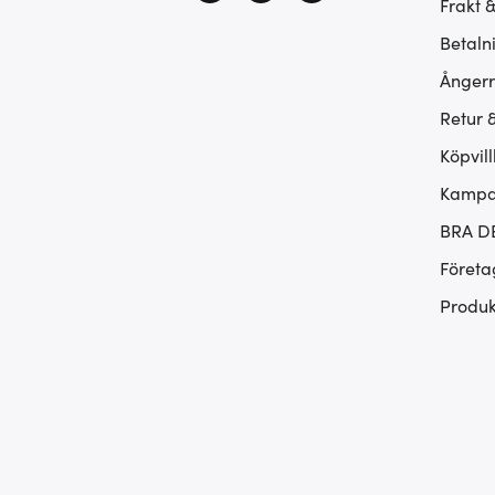
Frakt 
Betaln
Ångerr
Retur 
Köpvill
Kampan
BRA D
Företa
Produk