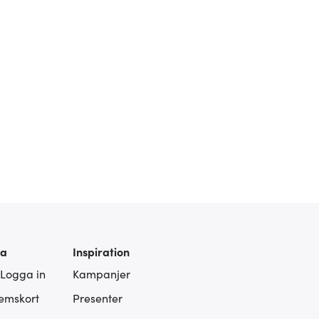
ra
Inspiration
 Logga in
Kampanjer
lemskort
Presenter