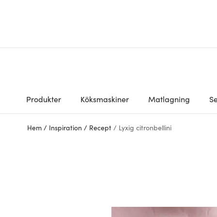
Produkter
Köksmaskiner
Matlagning
Se
Hem
/
Inspiration
/
Recept
/
Lyxig citronbellini