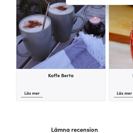
Vi använder cookies för att 
att vi kan analysera vår tra
av.
Kaffe Berta
Läs mer
Läs mer
Lämna recension