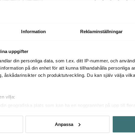
Dorre
ific Daiquiri Glas 2-pack
Cocktailsked med sugrör 6-pac
Information
Reklaminställningar
89 kr
119 kr
Få i lager
ina uppgifter
ndlar din personliga data, som t.ex. ditt IP-nummer, och använ
ill information på din enhet för att kunna tillhandahålla personliga
, åskådarinsikter och produktutveckling. Du kan själv välja vilk
n vilja:
din geografiska plats som kan ha en noggrannhet på upp till fler
om att aktivt skanna den för specifika kännetecken (fingeravtryc
rsonliga uppgifter behandlas och ställ in dina preferenser i
deta
Anpassa
ke när som helst från cookie-förklaringen.