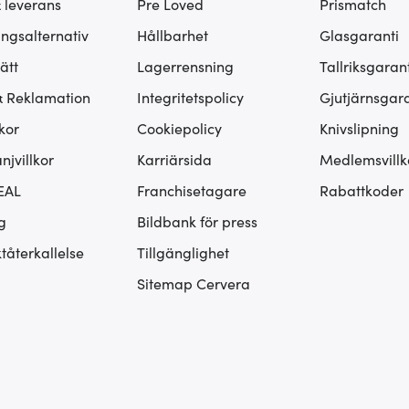
& leverans
Pre Loved
Prismatch
ingsalternativ
Hållbarhet
Glasgaranti
ätt
Lagerrensning
Tallriksgarant
& Reklamation
Integritetspolicy
Gjutjärnsgara
kor
Cookiepolicy
Knivslipning
jvillkor
Karriärsida
Medlemsvillk
EAL
Franchisetagare
Rabattkoder
g
Bildbank för press
tåterkallelse
Tillgänglighet
Sitemap Cervera