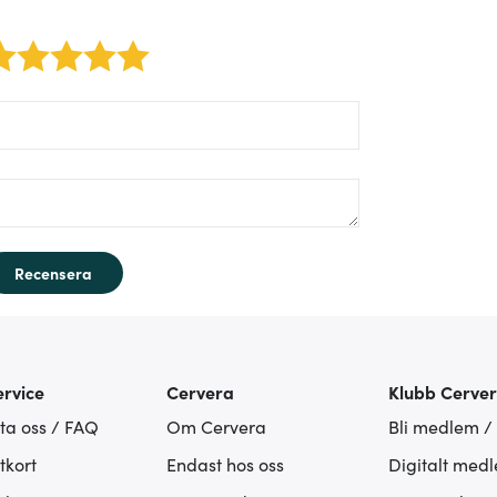
2 stars
3 stars
4 stars
5 stars
orm/label/author:
orm/label/text:
Recensera
rvice
Cervera
Klubb Cerve
ta oss / FAQ
Om Cervera
Bli medlem /
tkort
Endast hos oss
Digitalt med