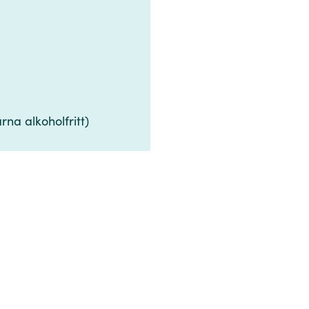
​‍ ‍‌‍​ ‌‍‌‌‌ ​‍‌ ‌‍‌‍‌‌‌ ​‍‌‍​‌​‍ ‍‌ ​ ‌‍‌‌​‍‌‍‌‍‍‌‌‍‌​​ ‌​ ‍‌​ ​​​ ​‌‌‍‌‌​ ‌‍​ ​​​ ​‍​ ‌ ​‍ ‌​ ‌‌​ ​‍‌‍‌​​ ‌‌​‍ ‌​ ‌​​ ​ ​ ​‍‌‍‌​​‍ ‌‌‍​‌‌‍‌​​ ​‍​ ‍‌​‍ ‌‌‍​‍​ ‌ ‌‍‌‍​ ‍‌​ ​ ​ ‌​‌‍​‌‌‍‌​‌‍​ ​ ‌ ‌‍​‍​ ​‍​‍‌‍‌ ‌​‌ ‍‌‌ ​​‌‍‌‌​ ‌‌ ​​‌‍​‌‌‍‌ ‌‍‌‌​‍‌‍‌ ​​‌‍​‌‌ ‌​‌‍‍​​ ‌‌‍​‍‌‍ ​‌‍ ‌‍​ ‌‍‍ ‌ ​ ​‍‌‌​ ‌‌‌​​‍‌‌ ‌‍‍ ‌‍‌‌‌ ‍‌​‍‌‌​ ​ ‌​‌​​‍‌‌​ ​ ‌​‌​​‍‌‌​ ​‍​ ​‍​ ​​​ ‌‍​ ‍‌‌‍​ ​ ‍​‌‍‌​‌‍​‌​ ‌‌​‍ ‌​ ​​​ ​ ​ ​ ‌‍​‌​‍ ‌​ ‌​​ ‌​‌‍​‌​ ​‍​‍ ‌​ ‍‌​ ‍​​ ‌ ‌‍​ ​‍ ‌​ ‌ ‌‍​ ​ ‍‌​ ​​‌‍‌‌​ ‍​​ ​​​ ‌​​ ‌​​ ​‌​ ‌‍​ ​‌​‍‌‌​ ​‍​ ​‍​‍‌‌​ ‌‌‌​‌​​‍ ‍‌‍​ ‌‍ ‌‍ ​‌ ‌‌‌‍ ‌‌‍ ‍‌ ​ ​‍‌‌​ ‌‌‌​​‍‌‌ ‌‍‍ ‌‍‌‌‌ ‍‌​‍‌‌​ ​ ‌​‌​​‍‌‌​ ​ ‌​‌​​‍‌‌​ ​‍​ ​‍​ ‌​​ ‌​​ ​‍‌‍‌‍​ ‌‍‌‍​‍‌‍​‌​ ​​‌‍​ ​ ​‌​ ‌‍‌‍‌‍​‍‌‌​ ​‍​ ​‍​‍‌‌​ ‌‌‌​‌​​‍ ‍‌‍‍‌‌ ‌​‌‍‌‌‌‍ ‌‌ ​ ​‍‌‌​ ‌‌‌​​‍​ ​ ​‍‌‌​ ‌‌‌​‌​​‍‌‍‌ ‌ ‌‍ ‌ ​‍‌‍‍ ‌ ​ ‌ ​​‌‍​‌‌‍​ ‌‍‌‌​ ‌‌ ​​‌ ​‍‌‍ ‌‍‌​‌ ‌‌‌‍​ ‌ ‌​‌‍‍‌‌‍ ‌‍ ‍​‍‌‍‌ ​​‌‍‌‌‌ ​‍‌ ​ ‌ ​​‌‍‌‌‌‍​ ‌ ‌​‌‍‍‌‌ ‌‍‌‍‌‌​ ‌‌ ​​‌ ‌‌‌‍​‍‌‍ ​‌‍‍‌‌ ​ ‌‍‍​‌‍‌‌‌‍‌​​‍​‍‌ ‌