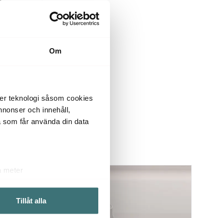
k
Om
der teknologi såsom cookies
 annonser och innehåll,
a som får använda din data
a meter
k)
ljsektionen
. Du kan ändra
Tillåt alla