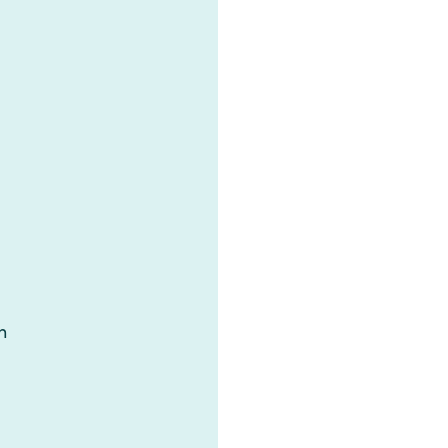
‌‌ ​‍‌ ​ ‌ ​​‌‍‌‌‌‍​ ‌ ‌​‌‍‍‌‌ ‌‍‌‍‌‌​ ‌‌ ​​‌ ‌‌‌‍​‍‌‍ ​‌‍‍‌‌ ​ ‌‍‍​‌‍‌‌‌‍‌​​‍​‍‌ ‌