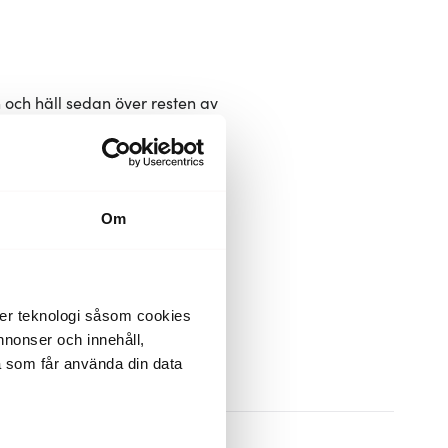
 och häll sedan över resten av
Om
.
der teknologi såsom cookies
 annonser och innehåll,
a som får använda din data