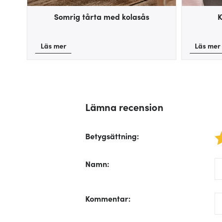
Somrig tårta med kolasås
K
Läs mer
Läs mer
Lämna recension
Betygsättning
:
1 star
/f
Namn
:
/f
Kommentar
: