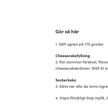
Gör så här
1. Sätt ugnen på 175 grader.
Cheesecakefyllning
2. Rör samman färskost, flors
cheesecakekrämen. Ställ åt s
Sockerkaka
3. Sikta ner alla de torra ing
4. Vispa försiktigt ihop mjölk,