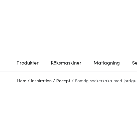
Produkter
Köksmaskiner
Matlagning
Se
Hem
/
Inspiration
/
Recept
/
Somrig sockerkaka med jordg