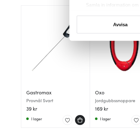
Samla in information om 
Identifiera din enhet gen
Ta reda på mer om hur dina pe
Avvisa
eller dra tillbaka ditt samtyc
Vi använder cookies för att 
att vi kan analysera vår tra
av.
Gastromax
Oxo
Provnål Svart
Jordgubbssnoppare
39 kr
169 kr
I lager
I lager