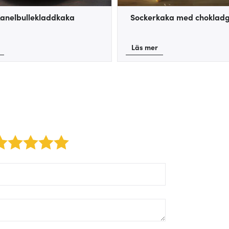
anelbullekladdkaka
Sockerkaka med choklad
Läs mer
2 stars
3 stars
4 stars
5 stars
orm/label/author:
orm/label/text: