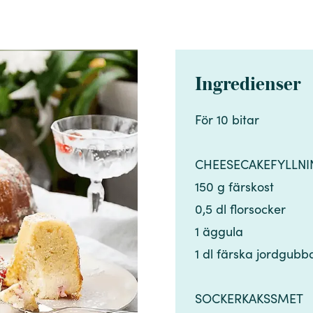
Ingredienser
För 10 bitar​​​​‌ ‍ ​‍​‍‌‍ ‌ ​‍‌‍‍‌‌‍‌ ‌‍‍‌‌‍ ‍​‍​‍​ ‍‍​‍​‍‌ ​ ‌‍​‌‌‍ ‍‌‍‍‌‌ ‌​‌ ‍‌​‍ ‍‌‍‍‌‌‍ ​‍​‍​‍ ​​‍​‍‌‍‍​‌ ​‍‌‍‌‌‌‍‌‍​‍​‍​ ‍‍​‍​‍‌‍‍​‌ ‌​‌ ‌​‌ ​​‌ ​ ​ ‍‍​‍ ​‍ ‌‍​ ‌‍ ‌‌ ​ ​‍ ‍‌‍​ ‌‍‌‌‌ ​‍‌ ‌‍‌‍‌‌‌ ​‍‌‍​‌​‍ ‍‌ ​ ‌‍‌‌​‍ ‌ ​​‌ ​‍‌‍ ‌‍‌​‌ ‌‌‌‍​ ‌ ‌​‌‍‍‌‌‍ ‌‍ ‍​‍ ‌‍‍‌‌‍ ‍‌ ‌​‌‍‌‌‌‍ ‍‌ ‌​​‍ ‌‍‌‌‌‍‌​‌‍‍‌‌ ‌​​‍ ‌‍ ‌‌‍ ‌‍‌​‌‍‌‌​ ‌‌ ​​‌ ​‍‌‍‌‌‌ ​ ‌‍‌‌‌‍ ‍‌ ‌​‌‍​‌‌ ‌​‌‍‍‌‌‍ ‌‍ ‍​ ‍ ‌‍‍‌‌‍‌​​ ‌​ ‌‍​ ​‍​ ​‍‌‍​‌‌‍​ ‌‍‌‌​ ‌‍​ ‍‌​‍ ‌​ ​‍​ ​‍​ ​‌​ ‌​​‍ ‌​ ‌​‌‍‌‌​ ‍‌‌‍‌​​‍ ‌‌‍​‌​ ​‌​ ‌ ​ ‌‍​‍ ‌‌‍​‍​ ​‌​ ​‌​ ​ ‌‍​‍​ ‌ ​ ​​​ ​ ​ ​‌​ ‌‍​ ‌​‌‍‌‌​ ‍ ‌ ‌​‌ ‍‌‌ ​​‌‍‌‌​ ‌‌ ​​‌‍​‌‌‍‌ ‌‍‌‌​ ‍ ‌ ​​‌‍​‌‌ ‌​‌‍‍​​ ‌‌‍​‍‌‍ ​‌‍ ‌‍​ ‌‍‍ ‌ ​ ​‍‌‌​ ‌‌‌​​‍‌‌ ‌‍‍ ‌‍‌‌‌ ‍‌​‍‌‌​ ​ ‌​‌​​‍‌‌​ ​ ‌​‌​​‍‌‌​ ​‍​ ​‍‌‍​‍​ ‌‍​ ‌​​ ​ ‌‍​‍​ ​‍‌‍‌​‌‍‌‌​‍ ‌‌‍‌​‌‍​‍‌‍​‍​ ​ ​‍ ‌​ ‌​‌‍‌​​ ‌‍​ ​ ​‍ ‌‌‍​‍​ ‍​​ ​‍​ ​​​‍ ‌‌‍‌‍​ ‌​​ ‌‍​ ​‍​ ​‍​ ‌ ‌‍‌​‌‍​‌​ ​​‌‍‌​​ ‍​​ ​ ​‍‌‌​ ​‍​ ​‍​‍‌‌​ ‌‌‌​‌​​‍ ‍‌‍​ ‌‍ ‌‍ ​‌ ‌‌‌‍ ‌‌‍ ‍‌ ​ ​‍‌‌​ ‌‌‌​​‍‌‌ ‌‍‍ ‌‍‌‌‌ ‍‌​‍‌‌​ ​ ‌​‌​​‍‌‌​ ​ ‌​‌​​‍‌‌​ ​‍​ ​‍​ ‌‌​ ‌‌‌‍‌​‌‍‌‌‌‍‌‌​ ‌ ​ ‌‍​ ‌​​ ​​​ ‍​‌‍‌‍‌‍​ ​‍‌‌​ ​‍​ ​‍​‍‌‌​ ‌‌‌​‌​​‍ ‍‌‍‍‌‌ ‌​‌‍‌‌‌‍ ‌‌ ​ ​‍‌‌​ ‌‌‌​​‍​ ​​​‍‌‌​ ‌‌‌​‌​​ ‌‍​‍‌‍​‌‌ ​ ‌‍‌‌‌‌‌‌‌ ​‍‌‍ ​​ ‌‌‍‍​‌ ‌​‌ ‌​‌ ​​‌ ​ ​‍‌‌​ ​ ‌​​‌​‍‌‌​ ​‍‌​‌‍​‍‌‌​ ​‍‌​‌‍‌‍​ ‌‍ ‌‌ ​ ​‍ ‍‌‍​ ‌‍‌‌‌ ​‍‌ ‌‍‌‍‌‌‌ ​‍‌‍​‌​‍ ‍‌ ​ ‌‍‌‌​‍‌‍‌‍‍‌‌‍‌​​ ‌​ ‌‍​ ​‍​ ​‍‌‍​‌‌‍​ ‌‍‌‌​ ‌‍​ ‍‌​‍ ‌​ ​‍​ ​‍​ ​‌​ ‌​​‍ ‌​ ‌​‌‍‌‌​ ‍‌‌‍‌​​‍ ‌‌‍​‌​ ​‌​ ‌ ​ ‌‍​‍ ‌‌‍​‍​ ​‌​ ​‌​ ​ ‌‍​‍​ ‌ ​ ​​​ ​ ​ ​‌​ ‌‍​ ‌​‌‍‌‌​‍‌‍‌ ‌​‌ ‍‌‌ ​​‌‍‌‌​ ‌‌ ​​‌‍​‌‌‍‌ ‌‍‌‌​‍‌‍‌ ​​‌‍​‌‌ ‌​‌‍‍​​ ‌‌‍​‍‌‍ ​‌‍ ‌‍​ ‌‍‍ ‌ ​ ​‍‌‌​ ‌‌‌​​‍‌‌ ‌‍‍ ‌‍‌‌‌ ‍‌​‍‌‌​ ​ ‌​‌​​‍‌‌​ ​ ‌​‌​​‍‌‌​ ​‍​ ​‍‌‍​‍​ ‌‍​ ‌​​ ​ ‌‍​‍​ ​‍‌‍‌​‌‍‌‌​‍ ‌‌‍‌​‌‍​‍‌‍​‍​ ​ ​‍ ‌​ ‌​‌‍‌​​ ‌‍​ ​ ​‍ ‌‌‍​‍​ ‍​​ ​‍​ ​​​‍ ‌‌‍‌‍​ ‌​​ ‌‍​ ​‍​ ​‍​ ‌ ‌‍‌​‌‍​‌​ ​​‌‍‌​​ ‍​​ ​ ​‍‌‌​ ​‍​ ​‍​‍‌‌​ ‌‌‌​‌​​‍ ‍‌‍​ ‌‍ ‌‍ ​‌ ‌‌‌‍ ‌‌‍ ‍‌ ​ ​‍‌‌​ ‌‌‌​​‍‌‌ ‌‍‍ ‌‍‌‌‌ ‍‌​‍‌‌​ ​ ‌​‌​​‍‌‌​ ​ ‌​‌​​‍‌‌​ ​‍​ ​‍​ ‌‌​ ‌‌‌‍‌​‌‍‌‌‌‍‌‌​ ‌ ​ ‌‍​ ‌​​ ​​​ ‍​‌‍‌‍‌‍​ ​‍‌‌​ ​‍​ ​‍​‍‌‌​ ‌‌‌​‌​​‍ ‍‌‍‍‌‌ ‌​‌‍‌‌‌‍ ‌‌ ​ ​‍‌‌​ ‌‌‌​​‍​ ​​​‍‌‌​ ‌‌‌​‌​​‍‌‍‌ ‌ ‌‍ ‌ ​‍‌‍‍ ‌ ​ ‌ ​​‌‍​‌‌‍​ ‌‍‌‌​ ‌‌ ​​‌ ​‍‌‍ ‌‍‌​‌ ‌‌‌‍​ ‌ ‌​‌‍‍‌‌‍ ‌‍ ‍​‍‌‍‌ ​​‌‍‌‌‌ ​‍‌ ​ ‌ ​​‌‍‌‌‌‍​ ‌ ‌​‌‍‍‌‌ ‌‍‌‍‌‌​ ‌‌ ​​‌ ‌‌‌‍​‍‌‍ ​‌‍‍‌‌ ​ ‌‍‍​‌‍‌‌‌‍‌​​‍​‍‌ ‌
CHEESECAKEFYLLNING​​​​‌ ‍ ​‍​‍‌‍ ‌ ​‍‌‍‍‌‌‍‌ ‌‍‍‌‌‍ ‍​‍​‍​ ‍‍​‍​‍‌ ​ ‌‍​‌‌‍ ‍‌‍‍‌‌ ‌​‌ ‍‌​‍ ‍‌‍‍‌‌‍ ​‍​‍​‍ ​​‍​‍‌‍‍​‌ ​‍‌‍‌‌‌‍‌‍​‍​‍​ ‍‍​‍​‍‌‍‍​‌ ‌​‌ ‌​‌ ​​‌ ​ ​ ‍‍​‍ ​‍ ‌‍​ ‌‍ ‌‌ ​ ​‍ ‍‌‍​ ‌‍‌‌‌ ​‍‌ ‌‍‌‍‌‌‌ ​‍‌‍​‌​‍ ‍‌ ​ ‌‍‌‌​‍ ‌ ​​‌ ​‍‌‍ ‌‍‌​‌ ‌‌‌‍​ ‌ ‌​‌‍‍‌‌‍ ‌‍ ‍​‍ ‌‍‍‌‌‍ ‍‌ ‌​‌‍‌‌‌‍ ‍‌ ‌​​‍ ‌‍‌‌‌‍‌​‌‍‍‌‌ ‌​​‍ ‌‍ ‌‌‍ ‌‍‌​‌‍‌‌​ ‌‌ ​​‌ ​‍‌‍‌‌‌ ​ ‌‍‌‌‌‍ ‍‌ ‌​‌‍​‌‌ ‌​‌‍‍‌‌‍ ‌‍ ‍​ ‍ ‌‍‍‌‌‍‌​​ ‌​ ‌‍​ ​‍​ ​‍‌‍​‌‌‍​ ‌‍‌‌​ ‌‍​ ‍‌​‍ ‌​ ​‍​ ​‍​ ​‌​ ‌​​‍ ‌​ ‌​‌‍‌‌​ ‍‌‌‍‌​​‍ ‌‌‍​‌​ ​‌​ ‌ ​ ‌‍​‍ ‌‌‍​‍​ ​‌​ ​‌​ ​ ‌‍​‍​ ‌ ​ ​​​ ​ ​ ​‌​ ‌‍​ ‌​‌‍‌‌​ ‍ ‌ ‌​‌ ‍‌‌ ​​‌‍‌‌​ ‌‌ ​​‌‍​‌‌‍‌ ‌‍‌‌​ ‍ ‌ ​​‌‍​‌‌ ‌​‌‍‍​​ ‌‌‍​‍‌‍ ​‌‍ ‌‍​ ‌‍‍ ‌ ​ ​‍‌‌​ ‌‌‌​​‍‌‌ ‌‍‍ ‌‍‌‌‌ ‍‌​‍‌‌​ ​ ‌​‌​​‍‌‌​ ​ ‌​‌​​‍‌‌​ ​‍​ ​‍‌‍​‍​ ‌‍​ ‌​​ ​ ‌‍​‍​ ​‍‌‍‌​‌‍‌‌​‍ ‌‌‍‌​‌‍​‍‌‍​‍​ ​ ​‍ ‌​ ‌​‌‍‌​​ ‌‍​ ​ ​‍ ‌‌‍​‍​ ‍​​ ​‍​ ​​​‍ ‌‌‍‌‍​ ‌​​ ‌‍​ ​‍​ ​‍​ ‌ ‌‍‌​‌‍​‌​ ​​‌‍‌​​ ‍​​ ​ ​‍‌‌​ ​‍​ ​‍​‍‌‌​ ‌‌‌​‌​​‍ ‍‌‍​ ‌‍ ‌‍ ​‌ ‌‌‌‍ ‌‌‍ ‍‌ ​ ​‍‌‌​ ‌‌‌​​‍‌‌ ‌‍‍ ‌‍‌‌‌ ‍‌​‍‌‌​ ​ ‌​‌​​‍‌‌​ ​ ‌​‌​​‍‌‌​ ​‍​ ​‍​ ‌‌​ ‌‌‌‍‌​‌‍‌‌‌‍‌‌​ ‌ ​ ‌‍​ ‌​​ ​​​ ‍​‌‍‌‍‌‍​ ​‍‌‌​ ​‍​ ​‍​‍‌‌​ ‌‌‌​‌​​‍ ‍‌‍‍‌‌ ‌​‌‍‌‌‌‍ ‌‌ ​ ​‍‌‌​ ‌‌‌​​‍​ ​‍​‍‌‌​ ‌‌‌​‌​​ ‌‍​‍‌‍​‌‌ ​ ‌‍‌‌‌‌‌‌‌ ​‍‌‍ ​​ ‌‌‍‍​‌ ‌​‌ ‌​‌ ​​‌ ​ ​‍‌‌​ ​ ‌​​‌​‍‌‌​ ​‍‌​‌‍​‍‌‌​ ​‍‌​‌‍‌‍​ ‌‍ ‌‌ ​ ​‍ ‍‌‍​ ‌‍‌‌‌ ​‍‌ ‌‍‌‍‌‌‌ ​‍‌‍​‌​‍ ‍‌ ​ ‌‍‌‌​‍‌‍‌‍‍‌‌‍‌​​ ‌​ ‌‍​ ​‍​ ​‍‌‍​‌‌‍​ ‌‍‌‌​ ‌‍​ ‍‌​‍ ‌​ ​‍​ ​‍​ ​‌​ ‌​​‍ ‌​ ‌​‌‍‌‌​ ‍‌‌‍‌​​‍ ‌‌‍​‌​ ​‌​ ‌ ​ ‌‍​‍ ‌‌‍​‍​ ​‌​ ​‌​ ​ ‌‍​‍​ ‌ ​ ​​​ ​ ​ ​‌​ ‌‍​ ‌​‌‍‌‌​‍‌‍‌ ‌​‌ ‍‌‌ ​​‌‍‌‌​ ‌‌ ​​‌‍​‌‌‍‌ ‌‍‌‌​‍‌‍‌ ​​‌‍​‌‌ ‌​‌‍‍​​ ‌‌‍​‍‌‍ ​‌‍ ‌‍​ ‌‍‍ ‌ ​ ​‍‌‌​ ‌‌‌​​‍‌‌ ‌‍‍ ‌‍‌‌‌ ‍‌​‍‌‌​ ​ ‌​‌​​‍‌‌​ ​ ‌​‌​​‍‌‌​ ​‍​ ​‍‌‍​‍​ ‌‍​ ‌​​ ​ ‌‍​‍​ ​‍‌‍‌​‌‍‌‌​‍ ‌‌‍‌​‌‍​‍‌‍​‍​ ​ ​‍ ‌​ ‌​‌‍‌​​ ‌‍​ ​ ​‍ ‌‌‍​‍​ ‍​​ ​‍​ ​​​‍ ‌‌‍‌‍​ ‌​​ ‌‍​ ​‍​ ​‍​ ‌ ‌‍‌​‌‍​‌​ ​​‌‍‌​​ ‍​​ ​ ​‍‌‌​ ​‍​ ​‍​‍‌‌​ ‌‌‌​‌​​‍ ‍‌‍​ ‌‍ ‌‍ ​‌ ‌‌‌‍ ‌‌‍ ‍‌ ​ ​‍‌‌​ ‌‌‌​​‍‌‌ ‌‍‍ ‌‍‌‌‌ ‍‌​‍‌‌​ ​ ‌​‌​​‍‌‌​ ​ ‌​‌​​‍‌‌​ ​‍​ ​‍​ ‌‌​ ‌‌‌‍‌​‌‍‌‌‌‍‌‌​ ‌ ​ ‌‍​ ‌​​ ​​​ ‍​‌‍‌‍‌‍​ ​‍‌‌​ ​‍​ ​‍​‍‌‌​ ‌‌
150 g färskost​​​​‌ ‍ ​‍​‍‌‍ ‌ ​‍‌‍‍‌‌‍‌ ‌‍‍‌‌‍ ‍​‍​‍​ ‍‍​‍​‍‌ ​ ‌‍​‌‌‍ ‍‌‍‍‌‌ ‌​‌ ‍‌​‍ ‍‌‍‍‌‌‍ ​‍​‍​‍ ​​‍​‍‌‍‍​‌ ​‍‌‍‌‌‌‍‌‍​‍​‍​ ‍‍​‍​‍‌‍‍​‌ ‌​‌ ‌​‌ ​​‌ ​ ​ ‍‍​‍ ​‍ ‌‍​ ‌‍ ‌‌ ​ ​‍ ‍‌‍​ ‌‍‌‌‌ ​‍‌ ‌‍‌‍‌‌‌ ​‍‌‍​‌​‍ ‍‌ ​ ‌‍‌‌​‍ ‌ ​​‌ ​‍‌‍ ‌‍‌​‌ ‌‌‌‍​ ‌ ‌​‌‍‍‌‌‍ ‌‍ ‍​‍ ‌‍‍‌‌‍ ‍‌ ‌​‌‍‌‌‌‍ ‍‌ ‌​​‍ ‌‍‌‌‌‍‌​‌‍‍‌‌ ‌​​‍ ‌‍ ‌‌‍ ‌‍‌​‌‍‌‌​ ‌‌ ​​‌ ​‍‌‍‌‌‌ ​ ‌‍‌‌‌‍ ‍‌ ‌​‌‍​‌‌ ‌​‌‍‍‌‌‍ ‌‍ ‍​ ‍ ‌‍‍‌‌‍‌​​ ‌​ ‌‍​ ​‍​ ​‍‌‍​‌‌‍​ ‌‍‌‌​ ‌‍​ ‍‌​‍ ‌​ ​‍​ ​‍​ ​‌​ ‌​​‍ ‌​ ‌​‌‍‌‌​ ‍‌‌‍‌​​‍ ‌‌‍​‌​ ​‌​ ‌ ​ ‌‍​‍ ‌‌‍​‍​ ​‌​ ​‌​ ​ ‌‍​‍​ ‌ ​ ​​​ ​ ​ ​‌​ ‌‍​ ‌​‌‍‌‌​ ‍ ‌ ‌​‌ ‍‌‌ ​​‌‍‌‌​ ‌‌ ​​‌‍​‌‌‍‌ ‌‍‌‌​ ‍ ‌ ​​‌‍​‌‌ ‌​‌‍‍​​ ‌‌‍​‍‌‍ ​‌‍ ‌‍​ ‌‍‍ ‌ ​ ​‍‌‌​ ‌‌‌​​‍‌‌ ‌‍‍ ‌‍‌‌‌ ‍‌​‍‌‌​ ​ ‌​‌​​‍‌‌​ ​ ‌​‌​​‍‌‌​ ​‍​ ​‍‌‍​‍​ ‌‍​ ‌​​ ​ ‌‍​‍​ ​‍‌‍‌​‌‍‌‌​‍ ‌‌‍‌​‌‍​‍‌‍​‍​ ​ ​‍ ‌​ ‌​‌‍‌​​ ‌‍​ ​ ​‍ ‌‌‍​‍​ ‍​​ ​‍​ ​​​‍ ‌‌‍‌‍​ ‌​​ ‌‍​ ​‍​ ​‍​ ‌ ‌‍‌​‌‍​‌​ ​​‌‍‌​​ ‍​​ ​ ​‍‌‌​ ​‍​ ​‍​‍‌‌​ ‌‌‌​‌​​‍ ‍‌‍​ ‌‍ ‌‍ ​‌ ‌‌‌‍ ‌‌‍ ‍‌ ​ ​‍‌‌​ ‌‌‌​​‍‌‌ ‌‍‍ ‌‍‌‌‌ ‍‌​‍‌‌​ ​ ‌​‌​​‍‌‌​ ​ ‌​‌​​‍‌‌​ ​‍​ ​‍​ ‌‌​ ‌‌‌‍‌​‌‍‌‌‌‍‌‌​ ‌ ​ ‌‍​ ‌​​ ​​​ ‍​‌‍‌‍‌‍​ ​‍‌‌​ ​‍​ ​‍​‍‌‌​ ‌‌‌​‌​​‍ ‍‌‍‍‌‌ ‌​‌‍‌‌‌‍ ‌‌ ​ ​‍‌‌​ ‌‌‌​​‍​ ​ ​‍‌‌​ ‌‌‌​‌​​ ‌‍​‍‌‍​‌‌ ​ ‌‍‌‌‌‌‌‌‌ ​‍‌‍ ​​ ‌‌‍‍​‌ ‌​‌ ‌​‌ ​​‌ ​ ​‍‌‌​ ​ ‌​​‌​‍‌‌​ ​‍‌​‌‍​‍‌‌​ ​‍‌​‌‍‌‍​ ‌‍ ‌‌ ​ ​‍ ‍‌‍​ ‌‍‌‌‌ ​‍‌ ‌‍‌‍‌‌‌ ​‍‌‍​‌​‍ ‍‌ ​ ‌‍‌‌​‍‌‍‌‍‍‌‌‍‌​​ ‌​ ‌‍​ ​‍​ ​‍‌‍​‌‌‍​ ‌‍‌‌​ ‌‍​ ‍‌​‍ ‌​ ​‍​ ​‍​ ​‌​ ‌​​‍ ‌​ ‌​‌‍‌‌​ ‍‌‌‍‌​​‍ ‌‌‍​‌​ ​‌​ ‌ ​ ‌‍​‍ ‌‌‍​‍​ ​‌​ ​‌​ ​ ‌‍​‍​ ‌ ​ ​​​ ​ ​ ​‌​ ‌‍​ ‌​‌‍‌‌​‍‌‍‌ ‌​‌ ‍‌‌ ​​‌‍‌‌​ ‌‌ ​​‌‍​‌‌‍‌ ‌‍‌‌​‍‌‍‌ ​​‌‍​‌‌ ‌​‌‍‍​​ ‌‌‍​‍‌‍ ​‌‍ ‌‍​ ‌‍‍ ‌ ​ ​‍‌‌​ ‌‌‌​​‍‌‌ ‌‍‍ ‌‍‌‌‌ ‍‌​‍‌‌​ ​ ‌​‌​​‍‌‌​ ​ ‌​‌​​‍‌‌​ ​‍​ ​‍‌‍​‍​ ‌‍​ ‌​​ ​ ‌‍​‍​ ​‍‌‍‌​‌‍‌‌​‍ ‌‌‍‌​‌‍​‍‌‍​‍​ ​ ​‍ ‌​ ‌​‌‍‌​​ ‌‍​ ​ ​‍ ‌‌‍​‍​ ‍​​ ​‍​ ​​​‍ ‌‌‍‌‍​ ‌​​ ‌‍​ ​‍​ ​‍​ ‌ ‌‍‌​‌‍​‌​ ​​‌‍‌​​ ‍​​ ​ ​‍‌‌​ ​‍​ ​‍​‍‌‌​ ‌‌‌​‌​​‍ ‍‌‍​ ‌‍ ‌‍ ​‌ ‌‌‌‍ ‌‌‍ ‍‌ ​ ​‍‌‌​ ‌‌‌​​‍‌‌ ‌‍‍ ‌‍‌‌‌ ‍‌​‍‌‌​ ​ ‌​‌​​‍‌‌​ ​ ‌​‌​​‍‌‌​ ​‍​ ​‍​ ‌‌​ ‌‌‌‍‌​‌‍‌‌‌‍‌‌​ ‌ ​ ‌‍​ ‌​​ ​​​ ‍​‌‍‌‍‌‍​ ​‍‌‌​ ​‍​ ​‍​‍‌‌​ ‌‌‌​‌​​‍ ‍‌‍‍‌‌ ‌​‌‍‌‌‌‍ ‌‌ ​ ​‍‌‌​ ‌‌‌​​‍​ ​ ​‍‌‌​ ‌‌‌​‌​​‍‌‍‌ ‌ ‌‍ ‌ ​‍‌‍‍ ‌ ​ ‌ ​​‌‍​‌‌‍​ ‌‍‌‌​ ‌‌ ​​‌ ​‍‌‍ ‌‍‌​‌ ‌‌‌‍​ ‌ ‌​‌‍‍‌‌‍ ‌‍ ‍​‍‌‍‌ ​​‌‍‌‌‌ ​‍‌ ​ ‌ ​​‌‍‌‌‌‍​ ‌ ‌​‌‍‍‌‌ ‌‍‌‍‌‌​ ‌‌ ​​‌ ‌‌‌‍​‍‌‍ ​‌‍‍‌‌ ​ ‌‍‍​‌‍‌‌‌‍‌​​‍​‍‌ ‌
0,5 dl florsocker​​​​‌ ‍ ​‍​‍‌‍ ‌ ​‍‌‍‍‌‌‍‌ ‌‍‍‌‌‍ ‍​‍​‍​ ‍‍​‍​‍‌ ​ ‌‍​‌‌‍ ‍‌‍‍‌‌ ‌​‌ ‍‌​‍ ‍‌‍‍‌‌‍ ​‍​‍​‍ ​​‍​‍‌‍‍​‌ ​‍‌‍‌‌‌‍‌‍​‍​‍​ ‍‍​‍​‍‌‍‍​‌ ‌​‌ ‌​‌ ​​‌ ​ ​ ‍‍​‍ ​‍ ‌‍​ ‌‍ ‌‌ ​ ​‍ ‍‌‍​ ‌‍‌‌‌ ​‍‌ ‌‍‌‍‌‌‌ ​‍‌‍​‌​‍ ‍‌ ​ ‌‍‌‌​‍ ‌ ​​‌ ​‍‌‍ ‌‍‌​‌ ‌‌‌‍​ ‌ ‌​‌‍‍‌‌‍ ‌‍ ‍​‍ ‌‍‍‌‌‍ ‍‌ ‌​‌‍‌‌‌‍ ‍‌ ‌​​‍ ‌‍‌‌‌‍‌​‌‍‍‌‌ ‌​​‍ ‌‍ ‌‌‍ ‌‍‌​‌‍‌‌​ ‌‌ ​​‌ ​‍‌‍‌‌‌ ​ ‌‍‌‌‌‍ ‍‌ ‌​‌‍​‌‌ ‌​‌‍‍‌‌‍ ‌‍ ‍​ ‍ ‌‍‍‌‌‍‌​​ ‌​ ‌‍​ ​‍​ ​‍‌‍​‌‌‍​ ‌‍‌‌​ ‌‍​ ‍‌​‍ ‌​ ​‍​ ​‍​ ​‌​ ‌​​‍ ‌​ ‌​‌‍‌‌​ ‍‌‌‍‌​​‍ ‌‌‍​‌​ ​‌​ ‌ ​ ‌‍​‍ ‌‌‍​‍​ ​‌​ ​‌​ ​ ‌‍​‍​ ‌ ​ ​​​ ​ ​ ​‌​ ‌‍​ ‌​‌‍‌‌​ ‍ ‌ ‌​‌ ‍‌‌ ​​‌‍‌‌​ ‌‌ ​​‌‍​‌‌‍‌ ‌‍‌‌​ ‍ ‌ ​​‌‍​‌‌ ‌​‌‍‍​​ ‌‌‍​‍‌‍ ​‌‍ ‌‍​ ‌‍‍ ‌ ​ ​‍‌‌​ ‌‌‌​​‍‌‌ ‌‍‍ ‌‍‌‌‌ ‍‌​‍‌‌​ ​ ‌​‌​​‍‌‌​ ​ ‌​‌​​‍‌‌​ ​‍​ ​‍‌‍​‍​ ‌‍​ ‌​​ ​ ‌‍​‍​ ​‍‌‍‌​‌‍‌‌​‍ ‌‌‍‌​‌‍​‍‌‍​‍​ ​ ​‍ ‌​ ‌​‌‍‌​​ ‌‍​ ​ ​‍ ‌‌‍​‍​ ‍​​ ​‍​ ​​​‍ ‌‌‍‌‍​ ‌​​ ‌‍​ ​‍​ ​‍​ ‌ ‌‍‌​‌‍​‌​ ​​‌‍‌​​ ‍​​ ​ ​‍‌‌​ ​‍​ ​‍​‍‌‌​ ‌‌‌​‌​​‍ ‍‌‍​ ‌‍ ‌‍ ​‌ ‌‌‌‍ ‌‌‍ ‍‌ ​ ​‍‌‌​ ‌‌‌​​‍‌‌ ‌‍‍ ‌‍‌‌‌ ‍‌​‍‌‌​ ​ ‌​‌​​‍‌‌​ ​ ‌​‌​​‍‌‌​ ​‍​ ​‍​ ‌‌​ ‌‌‌‍‌​‌‍‌‌‌‍‌‌​ ‌ ​ ‌‍​ ‌​​ ​​​ ‍​‌‍‌‍‌‍​ ​‍‌‌​ ​‍​ ​‍​‍‌‌​ ‌‌‌​‌​​‍ ‍‌‍‍‌‌ ‌​‌‍‌‌‌‍ ‌‌ ​ ​‍‌‌​ ‌‌‌​​‍​ ‌​​‍‌‌​ ‌‌‌​‌​​ ‌‍​‍‌‍​‌‌ ​ ‌‍‌‌‌‌‌‌‌ ​‍‌‍ ​​ ‌‌‍‍​‌ ‌​‌ ‌​‌ ​​‌ ​ ​‍‌‌​ ​ ‌​​‌​‍‌‌​ ​‍‌​‌‍​‍‌‌​ ​‍‌​‌‍‌‍​ ‌‍ ‌‌ ​ ​‍ ‍‌‍​ ‌‍‌‌‌ ​‍‌ ‌‍‌‍‌‌‌ ​‍‌‍​‌​‍ ‍‌ ​ ‌‍‌‌​‍‌‍‌‍‍‌‌‍‌​​ ‌​ ‌‍​ ​‍​ ​‍‌‍​‌‌‍​ ‌‍‌‌​ ‌‍​ ‍‌​‍ ‌​ ​‍​ ​‍​ ​‌​ ‌​​‍ ‌​ ‌​‌‍‌‌​ ‍‌‌‍‌​​‍ ‌‌‍​‌​ ​‌​ ‌ ​ ‌‍​‍ ‌‌‍​‍​ ​‌​ ​‌​ ​ ‌‍​‍​ ‌ ​ ​​​ ​ ​ ​‌​ ‌‍​ ‌​‌‍‌‌​‍‌‍‌ ‌​‌ ‍‌‌ ​​‌‍‌‌​ ‌‌ ​​‌‍​‌‌‍‌ ‌‍‌‌​‍‌‍‌ ​​‌‍​‌‌ ‌​‌‍‍​​ ‌‌‍​‍‌‍ ​‌‍ ‌‍​ ‌‍‍ ‌ ​ ​‍‌‌​ ‌‌‌​​‍‌‌ ‌‍‍ ‌‍‌‌‌ ‍‌​‍‌‌​ ​ ‌​‌​​‍‌‌​ ​ ‌​‌​​‍‌‌​ ​‍​ ​‍‌‍​‍​ ‌‍​ ‌​​ ​ ‌‍​‍​ ​‍‌‍‌​‌‍‌‌​‍ ‌‌‍‌​‌‍​‍‌‍​‍​ ​ ​‍ ‌​ ‌​‌‍‌​​ ‌‍​ ​ ​‍ ‌‌‍​‍​ ‍​​ ​‍​ ​​​‍ ‌‌‍‌‍​ ‌​​ ‌‍​ ​‍​ ​‍​ ‌ ‌‍‌​‌‍​‌​ ​​‌‍‌​​ ‍​​ ​ ​‍‌‌​ ​‍​ ​‍​‍‌‌​ ‌‌‌​‌​​‍ ‍‌‍​ ‌‍ ‌‍ ​‌ ‌‌‌‍ ‌‌‍ ‍‌ ​ ​‍‌‌​ ‌‌‌​​‍‌‌ ‌‍‍ ‌‍‌‌‌ ‍‌​‍‌‌​ ​ ‌​‌​​‍‌‌​ ​ ‌​‌​​‍‌‌​ ​‍​ ​‍​ ‌‌​ ‌‌‌‍‌​‌‍‌‌‌‍‌‌​ ‌ ​ ‌‍​ ‌​​ ​​​ ‍​‌‍‌‍‌‍​ ​‍‌‌​ ​‍​ ​‍​‍‌‌​ ‌‌‌​‌​​‍ ‍‌‍‍‌‌ ‌​‌‍‌‌‌‍ ‌‌ ​ ​‍‌‌​ ‌‌‌​​‍​ ‌​​‍‌‌​ ‌‌‌​‌​​‍‌‍‌ ‌ ‌‍ ‌ ​‍‌‍‍ ‌ ​ ‌ ​​‌‍​‌‌‍​ ‌‍‌‌​ ‌‌ ​​‌ ​‍‌‍ ‌‍‌​‌ ‌‌‌‍​ ‌ ‌​‌‍‍‌‌‍ ‌‍ ‍​‍‌‍‌ ​​‌‍‌‌‌ ​‍‌ ​ ‌ ​​‌‍‌‌‌‍​ ‌ ‌​‌‍‍‌‌ ‌‍‌‍‌‌​ ‌‌ ​​‌ ‌‌‌‍​‍‌‍ ​‌‍‍‌‌ ​ ‌‍‍​‌‍‌‌‌‍‌​​‍​‍‌ ‌
1 äggula​​​​‌ ‍ ​‍​‍‌‍ ‌ ​‍‌‍‍‌‌‍‌ ‌‍‍‌‌‍ ‍​‍​‍​ ‍‍​‍​‍‌ ​ ‌‍​‌‌‍ ‍‌‍‍‌‌ ‌​‌ ‍‌​‍ ‍‌‍‍‌‌‍ ​‍​‍​‍ ​​‍​‍‌‍‍​‌ ​‍‌‍‌‌‌‍‌‍​‍​‍​ ‍‍​‍​‍‌‍‍​‌ ‌​‌ ‌​‌ ​​‌ ​ ​ ‍‍​‍ ​‍ ‌‍​ ‌‍ ‌‌ ​ ​‍ ‍‌‍​ ‌‍‌‌‌ ​‍‌ ‌‍‌‍‌‌‌ ​‍‌‍​‌​‍ ‍‌ ​ ‌‍‌‌​‍ ‌ ​​‌ ​‍‌‍ ‌‍‌​‌ ‌‌‌‍​ ‌ ‌​‌‍‍‌‌‍ ‌‍ ‍​‍ ‌‍‍‌‌‍ ‍‌ ‌​‌‍‌‌‌‍ ‍‌ ‌​​‍ ‌‍‌‌‌‍‌​‌‍‍‌‌ ‌​​‍ ‌‍ ‌‌‍ ‌‍‌​‌‍‌‌​ ‌‌ ​​‌ ​‍‌‍‌‌‌ ​ ‌‍‌‌‌‍ ‍‌ ‌​‌‍​‌‌ ‌​‌‍‍‌‌‍ ‌‍ ‍​ ‍ ‌‍‍‌‌‍‌​​ ‌​ ‌‍​ ​‍​ ​‍‌‍​‌‌‍​ ‌‍‌‌​ ‌‍​ ‍‌​‍ ‌​ ​‍​ ​‍​ ​‌​ ‌​​‍ ‌​ ‌​‌‍‌‌​ ‍‌‌‍‌​​‍ ‌‌‍​‌​ ​‌​ ‌ ​ ‌‍​‍ ‌‌‍​‍​ ​‌​ ​‌​ ​ ‌‍​‍​ ‌ ​ ​​​ ​ ​ ​‌​ ‌‍​ ‌​‌‍‌‌​ ‍ ‌ ‌​‌ ‍‌‌ ​​‌‍‌‌​ ‌‌ ​​‌‍​‌‌‍‌ ‌‍‌‌​ ‍ ‌ ​​‌‍​‌‌ ‌​‌‍‍​​ ‌‌‍​‍‌‍ ​‌‍ ‌‍​ ‌‍‍ ‌ ​ ​‍‌‌​ ‌‌‌​​‍‌‌ ‌‍‍ ‌‍‌‌‌ ‍‌​‍‌‌​ ​ ‌​‌​​‍‌‌​ ​ ‌​‌​​‍‌‌​ ​‍​ ​‍‌‍​‍​ ‌‍​ ‌​​ ​ ‌‍​‍​ ​‍‌‍‌​‌‍‌‌​‍ ‌‌‍‌​‌‍​‍‌‍​‍​ ​ ​‍ ‌​ ‌​‌‍‌​​ ‌‍​ ​ ​‍ ‌‌‍​‍​ ‍​​ ​‍​ ​​​‍ ‌‌‍‌‍​ ‌​​ ‌‍​ ​‍​ ​‍​ ‌ ‌‍‌​‌‍​‌​ ​​‌‍‌​​ ‍​​ ​ ​‍‌‌​ ​‍​ ​‍​‍‌‌​ ‌‌‌​‌​​‍ ‍‌‍​ ‌‍ ‌‍ ​‌ ‌‌‌‍ ‌‌‍ ‍‌ ​ ​‍‌‌​ ‌‌‌​​‍‌‌ ‌‍‍ ‌‍‌‌‌ ‍‌​‍‌‌​ ​ ‌​‌​​‍‌‌​ ​ ‌​‌​​‍‌‌​ ​‍​ ​‍​ ‌‌​ ‌‌‌‍‌​‌‍‌‌‌‍‌‌​ ‌ ​ ‌‍​ ‌​​ ​​​ ‍​‌‍‌‍‌‍​ ​‍‌‌​ ​‍​ ​‍​‍‌‌​ ‌‌‌​‌​​‍ ‍‌‍‍‌‌ ‌​‌‍‌‌‌‍ ‌‌ ​ ​‍‌‌​ ‌‌‌​​‍​ ‌‌​‍‌‌​ ‌‌‌​‌​​ ‌‍​‍‌‍​‌‌ ​ ‌‍‌‌‌‌‌‌‌ ​‍‌‍ ​​ ‌‌‍‍​‌ ‌​‌ ‌​‌ ​​‌ ​ ​‍‌‌​ ​ ‌​​‌​‍‌‌​ ​‍‌​‌‍​‍‌‌​ ​‍‌​‌‍‌‍​ ‌‍ ‌‌ ​ ​‍ ‍‌‍​ ‌‍‌‌‌ ​‍‌ ‌‍‌‍‌‌‌ ​‍‌‍​‌​‍ ‍‌ ​ ‌‍‌‌​‍‌‍‌‍‍‌‌‍‌​​ ‌​ ‌‍​ ​‍​ ​‍‌‍​‌‌‍​ ‌‍‌‌​ ‌‍​ ‍‌​‍ ‌​ ​‍​ ​‍​ ​‌​ ‌​​‍ ‌​ ‌​‌‍‌‌​ ‍‌‌‍‌​​‍ ‌‌‍​‌​ ​‌​ ‌ ​ ‌‍​‍ ‌‌‍​‍​ ​‌​ ​‌​ ​ ‌‍​‍​ ‌ ​ ​​​ ​ ​ ​‌​ ‌‍​ ‌​‌‍‌‌​‍‌‍‌ ‌​‌ ‍‌‌ ​​‌‍‌‌​ ‌‌ ​​‌‍​‌‌‍‌ ‌‍‌‌​‍‌‍‌ ​​‌‍​‌‌ ‌​‌‍‍​​ ‌‌‍​‍‌‍ ​‌‍ ‌‍​ ‌‍‍ ‌ ​ ​‍‌‌​ ‌‌‌​​‍‌‌ ‌‍‍ ‌‍‌‌‌ ‍‌​‍‌‌​ ​ ‌​‌​​‍‌‌​ ​ ‌​‌​​‍‌‌​ ​‍​ ​‍‌‍​‍​ ‌‍​ ‌​​ ​ ‌‍​‍​ ​‍‌‍‌​‌‍‌‌​‍ ‌‌‍‌​‌‍​‍‌‍​‍​ ​ ​‍ ‌​ ‌​‌‍‌​​ ‌‍​ ​ ​‍ ‌‌‍​‍​ ‍​​ ​‍​ ​​​‍ ‌‌‍‌‍​ ‌​​ ‌‍​ ​‍​ ​‍​ ‌ ‌‍‌​‌‍​‌​ ​​‌‍‌​​ ‍​​ ​ ​‍‌‌​ ​‍​ ​‍​‍‌‌​ ‌‌‌​‌​​‍ ‍‌‍​ ‌‍ ‌‍ ​‌ ‌‌‌‍ ‌‌‍ ‍‌ ​ ​‍‌‌​ ‌‌‌​​‍‌‌ ‌‍‍ ‌‍‌‌‌ ‍‌​‍‌‌​ ​ ‌​‌​​‍‌‌​ ​ ‌​‌​​‍‌‌​ ​‍​ ​‍​ ‌‌​ ‌‌‌‍‌​‌‍‌‌‌‍‌‌​ ‌ ​ ‌‍​ ‌​​ ​​​ ‍​‌‍‌‍‌‍​ ​‍‌‌​ ​‍​ ​‍​‍‌‌​ ‌‌‌​‌​​‍ ‍‌‍‍‌‌ ‌​‌‍‌‌‌‍ ‌‌ ​ ​‍‌‌​ ‌‌‌​​‍​ ‌‌​‍‌‌​ ‌‌‌​‌​​‍‌‍‌ ‌ ‌‍ ‌ ​‍‌‍‍ ‌ ​ ‌ ​​‌‍​‌‌‍​ ‌‍‌‌​ ‌‌ ​​‌ ​‍‌‍ ‌‍‌​‌ ‌‌‌‍​ ‌ ‌​‌‍‍‌‌‍ ‌‍ ‍​‍‌‍‌ ​​‌‍‌‌‌ ​‍‌ ​ ‌ ​​‌‍‌‌‌‍​ ‌ ‌​‌‍‍‌‌ ‌‍‌‍‌‌​ ‌‌ ​​‌ ‌‌‌‍​‍‌‍ ​‌‍‍‌‌ ​ ‌‍‍​‌‍‌‌‌‍‌​​‍​‍‌ ‌
1 dl färska jordgubbar​​​​‌ ‍ ​‍​‍‌‍ ‌ ​‍‌‍‍‌‌‍‌ ‌‍‍‌‌‍ ‍​‍​‍​ ‍‍​‍​‍‌ ​ ‌‍​‌‌‍ ‍‌‍‍‌‌ ‌​‌ ‍‌​‍ ‍‌‍‍‌‌‍ ​‍​‍​‍ ​​‍​‍‌‍‍​‌ ​‍‌‍‌‌‌‍‌‍​‍​‍​ ‍‍​‍​‍‌‍‍​‌ ‌​‌ ‌​‌ ​​‌ ​ ​ ‍‍​‍ ​‍ ‌‍​ ‌‍ ‌‌ ​ ​‍ ‍‌‍​ ‌‍‌‌‌ ​‍‌ ‌‍‌‍‌‌‌ ​‍‌‍​‌​‍ ‍‌ ​ ‌‍‌‌​‍ ‌ ​​‌ ​‍‌‍ ‌‍‌​‌ ‌‌‌‍​ ‌ ‌​‌‍‍‌‌‍ ‌‍ ‍​‍ ‌‍‍‌‌‍ ‍‌ ‌​‌‍‌‌‌‍ ‍‌ ‌​​‍ ‌‍‌‌‌‍‌​‌‍‍‌‌ ‌​​‍ ‌‍ ‌‌‍ ‌‍‌​‌‍‌‌​ ‌‌ ​​‌ ​‍‌‍‌‌‌ ​ ‌‍‌‌‌‍ ‍‌ ‌​‌‍​‌‌ ‌​‌‍‍‌‌‍ ‌‍ ‍​ ‍ ‌‍‍‌‌‍‌​​ ‌​ ‌‍​ ​‍​ ​‍‌‍​‌‌‍​ ‌‍‌‌​ ‌‍​ ‍‌​‍ ‌​ ​‍​ ​‍​ ​‌​ ‌​​‍ ‌​ ‌​‌‍‌‌​ ‍‌‌‍‌​​‍ ‌‌‍​‌​ ​‌​ ‌ ​ ‌‍​‍ ‌‌‍​‍​ ​‌​ ​‌​ ​ ‌‍​‍​ ‌ ​ ​​​ ​ ​ ​‌​ ‌‍​ ‌​‌‍‌‌​ ‍ ‌ ‌​‌ ‍‌‌ ​​‌‍‌‌​ ‌‌ ​​‌‍​‌‌‍‌ ‌‍‌‌​ ‍ ‌ ​​‌‍​‌‌ ‌​‌‍‍​​ ‌‌‍​‍‌‍ ​‌‍ ‌‍​ ‌‍‍ ‌ ​ ​‍‌‌​ ‌‌‌​​‍‌‌ ‌‍‍ ‌‍‌‌‌ ‍‌​‍‌‌​ ​ ‌​‌​​‍‌‌​ ​ ‌​‌​​‍‌‌​ ​‍​ ​‍‌‍​‍​ ‌‍​ ‌​​ ​ ‌‍​‍​ ​‍‌‍‌​‌‍‌‌​‍ ‌‌‍‌​‌‍​‍‌‍​‍​ ​ ​‍ ‌​ ‌​‌‍‌​​ ‌‍​ ​ ​‍ ‌‌‍​‍​ ‍​​ ​‍​ ​​​‍ ‌‌‍‌‍​ ‌​​ ‌‍​ ​‍​ ​‍​ ‌ ‌‍‌​‌‍​‌​ ​​‌‍‌​​ ‍​​ ​ ​‍‌‌​ ​‍​ ​‍​‍‌‌​ ‌‌‌​‌​​‍ ‍‌‍​ ‌‍ ‌‍ ​‌ ‌‌‌‍ ‌‌‍ ‍‌ ​ ​‍‌‌​ ‌‌‌​​‍‌‌ ‌‍‍ ‌‍‌‌‌ ‍‌​‍‌‌​ ​ ‌​‌​​‍‌‌​ ​ ‌​‌​​‍‌‌​ ​‍​ ​‍​ ‌‌​ ‌‌‌‍‌​‌‍‌‌‌‍‌‌​ ‌ ​ ‌‍​ ‌​​ ​​​ ‍​‌‍‌‍‌‍​ ​‍‌‌​ ​‍​ ​‍​‍‌‌​ ‌‌‌​‌​​‍ ‍‌‍‍‌‌ ‌​‌‍‌‌‌‍ ‌‌ ​ ​‍‌‌​ ‌‌‌​​‍​ ‌‍​‍‌‌​ ‌‌‌​‌​​ ‌‍​‍‌‍​‌‌ ​ ‌‍‌‌‌‌‌‌‌ ​‍‌‍ ​​ ‌‌‍‍​‌ ‌​‌ ‌​‌ ​​‌ ​ ​‍‌‌​ ​ ‌​​‌​‍‌‌​ ​‍‌​‌‍​‍‌‌​ ​‍‌​‌‍‌‍​ ‌‍ ‌‌ ​ ​‍ ‍‌‍​ ‌‍‌‌‌ ​‍‌ ‌‍‌‍‌‌‌ ​‍‌‍​‌​‍ ‍‌ ​ ‌‍‌‌​‍‌‍‌‍‍‌‌‍‌​​ ‌​ ‌‍​ ​‍​ ​‍‌‍​‌‌‍​ ‌‍‌‌​ ‌‍​ ‍‌​‍ ‌​ ​‍​ ​‍​ ​‌​ ‌​​‍ ‌​ ‌​‌‍‌‌​ ‍‌‌‍‌​​‍ ‌‌‍​‌​ ​‌​ ‌ ​ ‌‍​‍ ‌‌‍​‍​ ​‌​ ​‌​ ​ ‌‍​‍​ ‌ ​ ​​​ ​ ​ ​‌​ ‌‍​ ‌​‌‍‌‌​‍‌‍‌ ‌​‌ ‍‌‌ ​​‌‍‌‌​ ‌‌ ​​‌‍​‌‌‍‌ ‌‍‌‌​‍‌‍‌ ​​‌‍​‌‌ ‌​‌‍‍​​ ‌‌‍​‍‌‍ ​‌‍ ‌‍​ ‌‍‍ ‌ ​ ​‍‌‌​ ‌‌‌​​‍‌‌ ‌‍‍ ‌‍‌‌‌ ‍‌​‍‌‌​ ​ ‌​‌​​‍‌‌​ ​ ‌​‌​​‍‌‌​ ​‍​ ​‍‌‍​‍​ ‌‍​ ‌​​ ​ ‌‍​‍​ ​‍‌‍‌​‌‍‌‌​‍ ‌‌‍‌​‌‍​‍‌‍​‍​ ​ ​‍ ‌​ ‌​‌‍‌​​ ‌‍​ ​ ​‍ ‌‌‍​‍​ ‍​​ ​‍​ ​​​‍ ‌‌‍‌‍​ ‌​​ ‌‍​ ​‍​ ​‍​ ‌ ‌‍‌​‌‍​‌​ ​​‌‍‌​​ ‍​​ ​ ​‍‌‌​ ​‍​ ​‍​‍‌‌​ ‌‌‌​‌​​‍ ‍‌‍​ ‌‍ ‌‍ ​‌ ‌‌‌‍ ‌‌‍ ‍‌ ​ ​‍‌‌​ ‌‌‌​​‍‌‌ ‌‍‍ ‌‍‌‌‌ ‍‌​‍‌‌​ ​ ‌​‌​​‍‌‌​ ​ ‌​‌​​‍‌‌​ ​‍​ ​‍​ ‌‌​ ‌‌‌‍‌​‌‍‌‌‌‍‌‌​ ‌ ​ ‌‍​ ‌​​ ​​​ ‍​‌‍‌‍‌‍​ ​‍‌‌​ ​‍​ ​‍​‍‌‌​ ‌‌‌​‌​​‍ ‍‌‍‍‌‌ ‌​‌‍‌‌‌‍ ‌‌ ​ ​‍‌‌​ ‌‌‌​​‍​ ‌‍​‍‌‌​ ‌‌‌​‌​​‍‌‍‌ ‌ ‌‍ ‌ ​‍‌‍‍ ‌ ​ ‌ ​​‌‍​‌‌‍​ ‌
SOCKERKAKSSMET​​​​‌ ‍ ​‍​‍‌‍ ‌ ​‍‌‍‍‌‌‍‌ ‌‍‍‌‌‍ ‍​‍​‍​ ‍‍​‍​‍‌ ​ ‌‍​‌‌‍ ‍‌‍‍‌‌ ‌​‌ ‍‌​‍ ‍‌‍‍‌‌‍ ​‍​‍​‍ ​​‍​‍‌‍‍​‌ ​‍‌‍‌‌‌‍‌‍​‍​‍​ ‍‍​‍​‍‌‍‍​‌ ‌​‌ ‌​‌ ​​‌ ​ ​ ‍‍​‍ ​‍ ‌‍​ ‌‍ ‌‌ ​ ​‍ ‍‌‍​ ‌‍‌‌‌ ​‍‌ ‌‍‌‍‌‌‌ ​‍‌‍​‌​‍ ‍‌ ​ ‌‍‌‌​‍ ‌ ​​‌ ​‍‌‍ ‌‍‌​‌ ‌‌‌‍​ ‌ ‌​‌‍‍‌‌‍ ‌‍ ‍​‍ ‌‍‍‌‌‍ ‍‌ ‌​‌‍‌‌‌‍ ‍‌ ‌​​‍ ‌‍‌‌‌‍‌​‌‍‍‌‌ ‌​​‍ ‌‍ ‌‌‍ ‌‍‌​‌‍‌‌​ ‌‌ ​​‌ ​‍‌‍‌‌‌ ​ ‌‍‌‌‌‍ ‍‌ ‌​‌‍​‌‌ ‌​‌‍‍‌‌‍ ‌‍ ‍​ ‍ ‌‍‍‌‌‍‌​​ ‌​ ‌‍​ ​‍​ ​‍‌‍​‌‌‍​ ‌‍‌‌​ ‌‍​ ‍‌​‍ ‌​ ​‍​ ​‍​ ​‌​ ‌​​‍ ‌​ ‌​‌‍‌‌​ ‍‌‌‍‌​​‍ ‌‌‍​‌​ ​‌​ ‌ ​ ‌‍​‍ ‌‌‍​‍​ ​‌​ ​‌​ ​ ‌‍​‍​ ‌ ​ ​​​ ​ ​ ​‌​ ‌‍​ ‌​‌‍‌‌​ ‍ ‌ ‌​‌ ‍‌‌ ​​‌‍‌‌​ ‌‌ ​​‌‍​‌‌‍‌ ‌‍‌‌​ ‍ ‌ ​​‌‍​‌‌ ‌​‌‍‍​​ ‌‌‍​‍‌‍ ​‌‍ ‌‍​ ‌‍‍ ‌ ​ ​‍‌‌​ ‌‌‌​​‍‌‌ ‌‍‍ ‌‍‌‌‌ ‍‌​‍‌‌​ ​ ‌​‌​​‍‌‌​ ​ ‌​‌​​‍‌‌​ ​‍​ ​‍‌‍​‍​ ‌‍​ ‌​​ ​ ‌‍​‍​ ​‍‌‍‌​‌‍‌‌​‍ ‌‌‍‌​‌‍​‍‌‍​‍​ ​ ​‍ ‌​ ‌​‌‍‌​​ ‌‍​ ​ ​‍ ‌‌‍​‍​ ‍​​ ​‍​ ​​​‍ ‌‌‍‌‍​ ‌​​ ‌‍​ ​‍​ ​‍​ ‌ ‌‍‌​‌‍​‌​ ​​‌‍‌​​ ‍​​ ​ ​‍‌‌​ ​‍​ ​‍​‍‌‌​ ‌‌‌​‌​​‍ ‍‌‍​ ‌‍ ‌‍ ​‌ ‌‌‌‍ ‌‌‍ ‍‌ ​ ​‍‌‌​ ‌‌‌​​‍‌‌ ‌‍‍ ‌‍‌‌‌ ‍‌​‍‌‌​ ​ ‌​‌​​‍‌‌​ ​ ‌​‌​​‍‌‌​ ​‍​ ​‍​ ‌‌​ ‌‌‌‍‌​‌‍‌‌‌‍‌‌​ ‌ ​ ‌‍​ ‌​​ ​​​ ‍​‌‍‌‍‌‍​ ​‍‌‌​ ​‍​ ​‍​‍‌‌​ ‌‌‌​‌​​‍ ‍‌‍‍‌‌ ‌​‌‍‌‌‌‍ ‌‌ ​ ​‍‌‌​ ‌‌‌​​‍​ ‍​​‍‌‌​ ‌‌‌​‌​​ ‌‍​‍‌‍​‌‌ ​ ‌‍‌‌‌‌‌‌‌ ​‍‌‍ ​​ ‌‌‍‍​‌ ‌​‌ ‌​‌ ​​‌ ​ ​‍‌‌​ ​ ‌​​‌​‍‌‌​ ​‍‌​‌‍​‍‌‌​ ​‍‌​‌‍‌‍​ ‌‍ ‌‌ ​ ​‍ ‍‌‍​ ‌‍‌‌‌ ​‍‌ ‌‍‌‍‌‌‌ ​‍‌‍​‌​‍ ‍‌ ​ ‌‍‌‌​‍‌‍‌‍‍‌‌‍‌​​ ‌​ ‌‍​ ​‍​ ​‍‌‍​‌‌‍​ ‌‍‌‌​ ‌‍​ ‍‌​‍ ‌​ ​‍​ ​‍​ ​‌​ ‌​​‍ ‌​ ‌​‌‍‌‌​ ‍‌‌‍‌​​‍ ‌‌‍​‌​ ​‌​ ‌ ​ ‌‍​‍ ‌‌‍​‍​ ​‌​ ​‌​ ​ ‌‍​‍​ ‌ ​ ​​​ ​ ​ ​‌​ ‌‍​ ‌​‌‍‌‌​‍‌‍‌ ‌​‌ ‍‌‌ ​​‌‍‌‌​ ‌‌ ​​‌‍​‌‌‍‌ ‌‍‌‌​‍‌‍‌ ​​‌‍​‌‌ ‌​‌‍‍​​ ‌‌‍​‍‌‍ ​‌‍ ‌‍​ ‌‍‍ ‌ ​ ​‍‌‌​ ‌‌‌​​‍‌‌ ‌‍‍ ‌‍‌‌‌ ‍‌​‍‌‌​ ​ ‌​‌​​‍‌‌​ ​ ‌​‌​​‍‌‌​ ​‍​ ​‍‌‍​‍​ ‌‍​ ‌​​ ​ ‌‍​‍​ ​‍‌‍‌​‌‍‌‌​‍ ‌‌‍‌​‌‍​‍‌‍​‍​ ​ ​‍ ‌​ ‌​‌‍‌​​ ‌‍​ ​ ​‍ ‌‌‍​‍​ ‍​​ ​‍​ ​​​‍ ‌‌‍‌‍​ ‌​​ ‌‍​ ​‍​ ​‍​ ‌ ‌‍‌​‌‍​‌​ ​​‌‍‌​​ ‍​​ ​ ​‍‌‌​ ​‍​ ​‍​‍‌‌​ ‌‌‌​‌​​‍ ‍‌‍​ ‌‍ ‌‍ ​‌ ‌‌‌‍ ‌‌‍ ‍‌ ​ ​‍‌‌​ ‌‌‌​​‍‌‌ ‌‍‍ ‌‍‌‌‌ ‍‌​‍‌‌​ ​ ‌​‌​​‍‌‌​ ​ ‌​‌​​‍‌‌​ ​‍​ ​‍​ ‌‌​ ‌‌‌‍‌​‌‍‌‌‌‍‌‌​ ‌ ​ ‌‍​ ‌​​ ​​​ ‍​‌‍‌‍‌‍​ ​‍‌‌​ ​‍​ ​‍​‍‌‌​ ‌‌‌​‌​​‍ ‍‌‍‍‌‌ ‌​‌‍‌‌‌‍ ‌‌ ​ ​‍‌‌​ ‌‌‌​​‍​ ‍​​‍‌‌​ ‌‌‌​‌​​‍‌‍‌ ‌ ‌‍ ‌ ​‍‌‍‍ ‌ ​ ‌ ​​‌‍​‌‌‍​ ‌‍‌‌​ ‌‌ ​​‌ ​‍‌‍ ‌‍‌​‌ ‌‌‌‍​ ‌ ‌​‌‍‍‌‌‍ ‌‍ ‍​‍‌‍‌ ​​‌‍‌‌‌ ​‍‌ ​ ‌ ​​‌‍‌‌‌‍​ ‌ ‌​‌‍‍‌‌ ‌‍‌‍‌‌​ ‌‌ ​​‌ ‌‌‌‍​‍‌‍ ​‌‍‍‌‌ ​ ‌‍‍​‌‍‌‌‌‍‌​​‍​‍‌ ‌