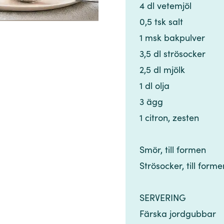
4 dl vetemjöl​​​​‌ ‍ ​‍​‍‌‍ ‌ ​‍‌‍‍‌‌‍‌ ‌‍‍‌‌‍ ‍​‍​‍​ ‍‍​‍​‍‌ ​ ‌‍​‌‌‍ ‍‌‍‍‌‌ ‌​‌ ‍‌​‍ ‍‌‍‍‌‌‍ ​‍​‍​‍ ​​‍​‍‌‍‍​‌ ​‍‌‍‌‌‌‍‌‍​‍​‍​ ‍‍​‍​‍‌‍‍​‌ ‌​‌ ‌​‌ ​​‌ ​ ​ ‍‍​‍ ​‍ ‌‍​ ‌‍ ‌‌ ​ ​‍ ‍‌‍​ ‌‍‌‌‌ ​‍‌ ‌‍‌‍‌‌‌ ​‍‌‍​‌​‍ ‍‌ ​ ‌‍‌‌​‍ ‌ ​​‌ ​‍‌‍ ‌‍‌​‌ ‌‌‌‍​ ‌ ‌​‌‍‍‌‌‍ ‌‍ ‍​‍ ‌‍‍‌‌‍ ‍‌ ‌​‌‍‌‌‌‍ ‍‌ ‌​​‍ ‌‍‌‌‌‍‌​‌‍‍‌‌ ‌​​‍ ‌‍ ‌‌‍ ‌‍‌​‌‍‌‌​ ‌‌ ​​‌ ​‍‌‍‌‌‌ ​ ‌‍‌‌‌‍ ‍‌ ‌​‌‍​‌‌ ‌​‌‍‍‌‌‍ ‌‍ ‍​ ‍ ‌‍‍‌‌‍‌​​ ‌​ ‌‍​ ​‍​ ​‍‌‍​‌‌‍​ ‌‍‌‌​ ‌‍​ ‍‌​‍ ‌​ ​‍​ ​‍​ ​‌​ ‌​​‍ ‌​ ‌​‌‍‌‌​ ‍‌‌‍‌​​‍ ‌‌‍​‌​ ​‌​ ‌ ​ ‌‍​‍ ‌‌‍​‍​ ​‌​ ​‌​ ​ ‌‍​‍​ ‌ ​ ​​​ ​ ​ ​‌​ ‌‍​ ‌​‌‍‌‌​ ‍ ‌ ‌​‌ ‍‌‌ ​​‌‍‌‌​ ‌‌ ​​‌‍​‌‌‍‌ ‌‍‌‌​ ‍ ‌ ​​‌‍​‌‌ ‌​‌‍‍​​ ‌‌‍​‍‌‍ ​‌‍ ‌‍​ ‌‍‍ ‌ ​ ​‍‌‌​ ‌‌‌​​‍‌‌ ‌‍‍ ‌‍‌‌‌ ‍‌​‍‌‌​ ​ ‌​‌​​‍‌‌​ ​ ‌​‌​​‍‌‌​ ​‍​ ​‍‌‍​‍​ ‌‍​ ‌​​ ​ ‌‍​‍​ ​‍‌‍‌​‌‍‌‌​‍ ‌‌‍‌​‌‍​‍‌‍​‍​ ​ ​‍ ‌​ ‌​‌‍‌​​ ‌‍​ ​ ​‍ ‌‌‍​‍​ ‍​​ ​‍​ ​​​‍ ‌‌‍‌‍​ ‌​​ ‌‍​ ​‍​ ​‍​ ‌ ‌‍‌​‌‍​‌​ ​​‌‍‌​​ ‍​​ ​ ​‍‌‌​ ​‍​ ​‍​‍‌‌​ ‌‌‌​‌​​‍ ‍‌‍​ ‌‍ ‌‍ ​‌ ‌‌‌‍ ‌‌‍ ‍‌ ​ ​‍‌‌​ ‌‌‌​​‍‌‌ ‌‍‍ ‌‍‌‌‌ ‍‌​‍‌‌​ ​ ‌​‌​​‍‌‌​ ​ ‌​‌​​‍‌‌​ ​‍​ ​‍​ ‌‌​ ‌‌‌‍‌​‌‍‌‌‌‍‌‌​ ‌ ​ ‌‍​ ‌​​ ​​​ ‍​‌‍‌‍‌‍​ ​‍‌‌​ ​‍​ ​‍​‍‌‌​ ‌‌‌​‌​​‍ ‍‌‍‍‌‌ ‌​‌‍‌‌‌‍ ‌‌ ​ ​‍‌‌​ ‌‌‌​​‍​ ‍‌​‍‌‌​ ‌‌‌​‌​​ ‌‍​‍‌‍​‌‌ ​ ‌‍‌‌‌‌‌‌‌ ​‍‌‍ ​​ ‌‌‍‍​‌ ‌​‌ ‌​‌ ​​‌ ​ ​‍‌‌​ ​ ‌​​‌​‍‌‌​ ​‍‌​‌‍​‍‌‌​ ​‍‌​‌‍‌‍​ ‌‍ ‌‌ ​ ​‍ ‍‌‍​ ‌‍‌‌‌ ​‍‌ ‌‍‌‍‌‌‌ ​‍‌‍​‌​‍ ‍‌ ​ ‌‍‌‌​‍‌‍‌‍‍‌‌‍‌​​ ‌​ ‌‍​ ​‍​ ​‍‌‍​‌‌‍​ ‌‍‌‌​ ‌‍​ ‍‌​‍ ‌​ ​‍​ ​‍​ ​‌​ ‌​​‍ ‌​ ‌​‌‍‌‌​ ‍‌‌‍‌​​‍ ‌‌‍​‌​ ​‌​ ‌ ​ ‌‍​‍ ‌‌‍​‍​ ​‌​ ​‌​ ​ ‌‍​‍​ ‌ ​ ​​​ ​ ​ ​‌​ ‌‍​ ‌​‌‍‌‌​‍‌‍‌ ‌​‌ ‍‌‌ ​​‌‍‌‌​ ‌‌ ​​‌‍​‌‌‍‌ ‌‍‌‌​‍‌‍‌ ​​‌‍​‌‌ ‌​‌‍‍​​ ‌‌‍​‍‌‍ ​‌‍ ‌‍​ ‌‍‍ ‌ ​ ​‍‌‌​ ‌‌‌​​‍‌‌ ‌‍‍ ‌‍‌‌‌ ‍‌​‍‌‌​ ​ ‌​‌​​‍‌‌​ ​ ‌​‌​​‍‌‌​ ​‍​ ​‍‌‍​‍​ ‌‍​ ‌​​ ​ ‌‍​‍​ ​‍‌‍‌​‌‍‌‌​‍ ‌‌‍‌​‌‍​‍‌‍​‍​ ​ ​‍ ‌​ ‌​‌‍‌​​ ‌‍​ ​ ​‍ ‌‌‍​‍​ ‍​​ ​‍​ ​​​‍ ‌‌‍‌‍​ ‌​​ ‌‍​ ​‍​ ​‍​ ‌ ‌‍‌​‌‍​‌​ ​​‌‍‌​​ ‍​​ ​ ​‍‌‌​ ​‍​ ​‍​‍‌‌​ ‌‌‌​‌​​‍ ‍‌‍​ ‌‍ ‌‍ ​‌ ‌‌‌‍ ‌‌‍ ‍‌ ​ ​‍‌‌​ ‌‌‌​​‍‌‌ ‌‍‍ ‌‍‌‌‌ ‍‌​‍‌‌​ ​ ‌​‌​​‍‌‌​ ​ ‌​‌​​‍‌‌​ ​‍​ ​‍​ ‌‌​ ‌‌‌‍‌​‌‍‌‌‌‍‌‌​ ‌ ​ ‌‍​ ‌​​ ​​​ ‍​‌‍‌‍‌‍​ ​‍‌‌​ ​‍​ ​‍​‍‌‌​ ‌‌‌​‌​​‍ ‍‌‍‍‌‌ ‌​‌‍‌‌‌‍ ‌‌ ​ ​‍‌‌​ ‌‌‌​​‍​ ‍‌​‍‌‌​ ‌‌‌​‌​​‍‌‍‌ ‌ ‌‍ ‌ ​‍‌‍‍ ‌ ​ ‌ ​​‌‍​‌‌‍​ ‌‍‌‌​ ‌‌ ​​‌ ​‍‌‍ ‌‍‌​‌ ‌‌‌‍​ ‌ ‌​‌‍‍‌‌‍ ‌‍ ‍​‍‌‍‌ ​​‌‍‌‌‌ ​‍‌ ​ ‌ ​​‌‍‌‌‌‍​ ‌ ‌​‌‍‍‌‌ ‌‍‌‍‌‌​ ‌‌ ​​‌ ‌‌‌‍​‍‌‍ ​‌‍‍‌‌ ​ ‌‍‍​‌‍‌‌‌‍‌​​‍​‍‌ ‌
0,5 tsk salt​​​​‌ ‍ ​‍​‍‌‍ ‌ ​‍‌‍‍‌‌‍‌ ‌‍‍‌‌‍ ‍​‍​‍​ ‍‍​‍​‍‌ ​ ‌‍​‌‌‍ ‍‌‍‍‌‌ ‌​‌ ‍‌​‍ ‍‌‍‍‌‌‍ ​‍​‍​‍ ​​‍​‍‌‍‍​‌ ​‍‌‍‌‌‌‍‌‍​‍​‍​ ‍‍​‍​‍‌‍‍​‌ ‌​‌ ‌​‌ ​​‌ ​ ​ ‍‍​‍ ​‍ ‌‍​ ‌‍ ‌‌ ​ ​‍ ‍‌‍​ ‌‍‌‌‌ ​‍‌ ‌‍‌‍‌‌‌ ​‍‌‍​‌​‍ ‍‌ ​ ‌‍‌‌​‍ ‌ ​​‌ ​‍‌‍ ‌‍‌​‌ ‌‌‌‍​ ‌ ‌​‌‍‍‌‌‍ ‌‍ ‍​‍ ‌‍‍‌‌‍ ‍‌ ‌​‌‍‌‌‌‍ ‍‌ ‌​​‍ ‌‍‌‌‌‍‌​‌‍‍‌‌ ‌​​‍ ‌‍ ‌‌‍ ‌‍‌​‌‍‌‌​ ‌‌ ​​‌ ​‍‌‍‌‌‌ ​ ‌‍‌‌‌‍ ‍‌ ‌​‌‍​‌‌ ‌​‌‍‍‌‌‍ ‌‍ ‍​ ‍ ‌‍‍‌‌‍‌​​ ‌​ ‌‍​ ​‍​ ​‍‌‍​‌‌‍​ ‌‍‌‌​ ‌‍​ ‍‌​‍ ‌​ ​‍​ ​‍​ ​‌​ ‌​​‍ ‌​ ‌​‌‍‌‌​ ‍‌‌‍‌​​‍ ‌‌‍​‌​ ​‌​ ‌ ​ ‌‍​‍ ‌‌‍​‍​ ​‌​ ​‌​ ​ ‌‍​‍​ ‌ ​ ​​​ ​ ​ ​‌​ ‌‍​ ‌​‌‍‌‌​ ‍ ‌ ‌​‌ ‍‌‌ ​​‌‍‌‌​ ‌‌ ​​‌‍​‌‌‍‌ ‌‍‌‌​ ‍ ‌ ​​‌‍​‌‌ ‌​‌‍‍​​ ‌‌‍​‍‌‍ ​‌‍ ‌‍​ ‌‍‍ ‌ ​ ​‍‌‌​ ‌‌‌​​‍‌‌ ‌‍‍ ‌‍‌‌‌ ‍‌​‍‌‌​ ​ ‌​‌​​‍‌‌​ ​ ‌​‌​​‍‌‌​ ​‍​ ​‍‌‍​‍​ ‌‍​ ‌​​ ​ ‌‍​‍​ ​‍‌‍‌​‌‍‌‌​‍ ‌‌‍‌​‌‍​‍‌‍​‍​ ​ ​‍ ‌​ ‌​‌‍‌​​ ‌‍​ ​ ​‍ ‌‌‍​‍​ ‍​​ ​‍​ ​​​‍ ‌‌‍‌‍​ ‌​​ ‌‍​ ​‍​ ​‍​ ‌ ‌‍‌​‌‍​‌​ ​​‌‍‌​​ ‍​​ ​ ​‍‌‌​ ​‍​ ​‍​‍‌‌​ ‌‌‌​‌​​‍ ‍‌‍​ ‌‍ ‌‍ ​‌ ‌‌‌‍ ‌‌‍ ‍‌ ​ ​‍‌‌​ ‌‌‌​​‍‌‌ ‌‍‍ ‌‍‌‌‌ ‍‌​‍‌‌​ ​ ‌​‌​​‍‌‌​ ​ ‌​‌​​‍‌‌​ ​‍​ ​‍​ ‌‌​ ‌‌‌‍‌​‌‍‌‌‌‍‌‌​ ‌ ​ ‌‍​ ‌​​ ​​​ ‍​‌‍‌‍‌‍​ ​‍‌‌​ ​‍​ ​‍​‍‌‌​ ‌‌‌​‌​​‍ ‍‌‍‍‌‌ ‌​‌‍‌‌‌‍ ‌‌ ​ ​‍‌‌​ ‌‌‌​​‍​ ​‌​ ​​​‍‌‌​ ‌‌‌​‌​​ ‌‍​‍‌‍​‌‌ ​ ‌‍‌‌‌‌‌‌‌ ​‍‌‍ ​​ ‌‌‍‍​‌ ‌​‌ ‌​‌ ​​‌ ​ ​‍‌‌​ ​ ‌​​‌​‍‌‌​ ​‍‌​‌‍​‍‌‌​ ​‍‌​‌‍‌‍​ ‌‍ ‌‌ ​ ​‍ ‍‌‍​ ‌‍‌‌‌ ​‍‌ ‌‍‌‍‌‌‌ ​‍‌‍​‌​‍ ‍‌ ​ ‌‍‌‌​‍‌‍‌‍‍‌‌‍‌​​ ‌​ ‌‍​ ​‍​ ​‍‌‍​‌‌‍​ ‌‍‌‌​ ‌‍​ ‍‌​‍ ‌​ ​‍​ ​‍​ ​‌​ ‌​​‍ ‌​ ‌​‌‍‌‌​ ‍‌‌‍‌​​‍ ‌‌‍​‌​ ​‌​ ‌ ​ ‌‍​‍ ‌‌‍​‍​ ​‌​ ​‌​ ​ ‌‍​‍​ ‌ ​ ​​​ ​ ​ ​‌​ ‌‍​ ‌​‌‍‌‌​‍‌‍‌ ‌​‌ ‍‌‌ ​​‌‍‌‌​ ‌‌ ​​‌‍​‌‌‍‌ ‌‍‌‌​‍‌‍‌ ​​‌‍​‌‌ ‌​‌‍‍​​ ‌‌‍​‍‌‍ ​‌‍ ‌‍​ ‌‍‍ ‌ ​ ​‍‌‌​ ‌‌‌​​‍‌‌ ‌‍‍ ‌‍‌‌‌ ‍‌​‍‌‌​ ​ ‌​‌​​‍‌‌​ ​ ‌​‌​​‍‌‌​ ​‍​ ​‍‌‍​‍​ ‌‍​ ‌​​ ​ ‌‍​‍​ ​‍‌‍‌​‌‍‌‌​‍ ‌‌‍‌​‌‍​‍‌‍​‍​ ​ ​‍ ‌​ ‌​‌‍‌​​ ‌‍​ ​ ​‍ ‌‌‍​‍​ ‍​​ ​‍​ ​​​‍ ‌‌‍‌‍​ ‌​​ ‌‍​ ​‍​ ​‍​ ‌ ‌‍‌​‌‍​‌​ ​​‌‍‌​​ ‍​​ ​ ​‍‌‌​ ​‍​ ​‍​‍‌‌​ ‌‌‌​‌​​‍ ‍‌‍​ ‌‍ ‌‍ ​‌ ‌‌‌‍ ‌‌‍ ‍‌ ​ ​‍‌‌​ ‌‌‌​​‍‌‌ ‌‍‍ ‌‍‌‌‌ ‍‌​‍‌‌​ ​ ‌​‌​​‍‌‌​ ​ ‌​‌​​‍‌‌​ ​‍​ ​‍​ ‌‌​ ‌‌‌‍‌​‌‍‌‌‌‍‌‌​ ‌ ​ ‌‍​ ‌​​ ​​​ ‍​‌‍‌‍‌‍​ ​‍‌‌​ ​‍​ ​‍​‍‌‌​ ‌‌‌​‌​​‍ ‍‌‍‍‌‌ ‌​‌‍‌‌‌‍ ‌‌ ​ ​‍‌‌​ ‌‌‌​​‍​ ​‌​ ​​​‍‌‌​ ‌‌‌​‌​​‍‌‍‌ ‌ ‌‍ ‌ ​‍‌‍‍ ‌ ​ ‌ ​​‌‍​‌‌‍​ ‌‍‌‌​ ‌‌ ​​‌ ​‍‌‍ ‌‍‌​‌ ‌‌‌‍​ ‌ ‌​‌‍‍‌‌‍ ‌‍ ‍​‍‌‍‌ ​​‌‍‌‌‌ ​‍‌ ​ ‌ ​​‌‍‌‌‌‍​ ‌ ‌​‌‍‍‌‌ ‌‍‌‍‌‌​ ‌‌ ​​‌ ‌‌‌‍​‍‌‍ ​‌‍‍‌‌ ​ ‌‍‍​‌‍‌‌‌‍‌​​‍​‍‌ ‌
1 msk bakpulver​​​​‌ ‍ ​‍​‍‌‍ ‌ ​‍‌‍‍‌‌‍‌ ‌‍‍‌‌‍ ‍​‍​‍​ ‍‍​‍​‍‌ ​ ‌‍​‌‌‍ ‍‌‍‍‌‌ ‌​‌ ‍‌​‍ ‍‌‍‍‌‌‍ ​‍​‍​‍ ​​‍​‍‌‍‍​‌ ​‍‌‍‌‌‌‍‌‍​‍​‍​ ‍‍​‍​‍‌‍‍​‌ ‌​‌ ‌​‌ ​​‌ ​ ​ ‍‍​‍ ​‍ ‌‍​ ‌‍ ‌‌ ​ ​‍ ‍‌‍​ ‌‍‌‌‌ ​‍‌ ‌‍‌‍‌‌‌ ​‍‌‍​‌​‍ ‍‌ ​ ‌‍‌‌​‍ ‌ ​​‌ ​‍‌‍ ‌‍‌​‌ ‌‌‌‍​ ‌ ‌​‌‍‍‌‌‍ ‌‍ ‍​‍ ‌‍‍‌‌‍ ‍‌ ‌​‌‍‌‌‌‍ ‍‌ ‌​​‍ ‌‍‌‌‌‍‌​‌‍‍‌‌ ‌​​‍ ‌‍ ‌‌‍ ‌‍‌​‌‍‌‌​ ‌‌ ​​‌ ​‍‌‍‌‌‌ ​ ‌‍‌‌‌‍ ‍‌ ‌​‌‍​‌‌ ‌​‌‍‍‌‌‍ ‌‍ ‍​ ‍ ‌‍‍‌‌‍‌​​ ‌​ ‌‍​ ​‍​ ​‍‌‍​‌‌‍​ ‌‍‌‌​ ‌‍​ ‍‌​‍ ‌​ ​‍​ ​‍​ ​‌​ ‌​​‍ ‌​ ‌​‌‍‌‌​ ‍‌‌‍‌​​‍ ‌‌‍​‌​ ​‌​ ‌ ​ ‌‍​‍ ‌‌‍​‍​ ​‌​ ​‌​ ​ ‌‍​‍​ ‌ ​ ​​​ ​ ​ ​‌​ ‌‍​ ‌​‌‍‌‌​ ‍ ‌ ‌​‌ ‍‌‌ ​​‌‍‌‌​ ‌‌ ​​‌‍​‌‌‍‌ ‌‍‌‌​ ‍ ‌ ​​‌‍​‌‌ ‌​‌‍‍​​ ‌‌‍​‍‌‍ ​‌‍ ‌‍​ ‌‍‍ ‌ ​ ​‍‌‌​ ‌‌‌​​‍‌‌ ‌‍‍ ‌‍‌‌‌ ‍‌​‍‌‌​ ​ ‌​‌​​‍‌‌​ ​ ‌​‌​​‍‌‌​ ​‍​ ​‍‌‍​‍​ ‌‍​ ‌​​ ​ ‌‍​‍​ ​‍‌‍‌​‌‍‌‌​‍ ‌‌‍‌​‌‍​‍‌‍​‍​ ​ ​‍ ‌​ ‌​‌‍‌​​ ‌‍​ ​ ​‍ ‌‌‍​‍​ ‍​​ ​‍​ ​​​‍ ‌‌‍‌‍​ ‌​​ ‌‍​ ​‍​ ​‍​ ‌ ‌‍‌​‌‍​‌​ ​​‌‍‌​​ ‍​​ ​ ​‍‌‌​ ​‍​ ​‍​‍‌‌​ ‌‌‌​‌​​‍ ‍‌‍​ ‌‍ ‌‍ ​‌ ‌‌‌‍ ‌‌‍ ‍‌ ​ ​‍‌‌​ ‌‌‌​​‍‌‌ ‌‍‍ ‌‍‌‌‌ ‍‌​‍‌‌​ ​ ‌​‌​​‍‌‌​ ​ ‌​‌​​‍‌‌​ ​‍​ ​‍​ ‌‌​ ‌‌‌‍‌​‌‍‌‌‌‍‌‌​ ‌ ​ ‌‍​ ‌​​ ​​​ ‍​‌‍‌‍‌‍​ ​‍‌‌​ ​‍​ ​‍​‍‌‌​ ‌‌‌​‌​​‍ ‍‌‍‍‌‌ ‌​‌‍‌‌‌‍ ‌‌ ​ ​‍‌‌​ ‌‌‌​​‍​ ​‌​ ​‌​‍‌‌​ ‌‌‌​‌​​ ‌‍​‍‌‍​‌‌ ​ ‌‍‌‌‌‌‌‌‌ ​‍‌‍ ​​ ‌‌‍‍​‌ ‌​‌ ‌​‌ ​​‌ ​ ​‍‌‌​ ​ ‌​​‌​‍‌‌​ ​‍‌​‌‍​‍‌‌​ ​‍‌​‌‍‌‍​ ‌‍ ‌‌ ​ ​‍ ‍‌‍​ ‌‍‌‌‌ ​‍‌ ‌‍‌‍‌‌‌ ​‍‌‍​‌​‍ ‍‌ ​ ‌‍‌‌​‍‌‍‌‍‍‌‌‍‌​​ ‌​ ‌‍​ ​‍​ ​‍‌‍​‌‌‍​ ‌‍‌‌​ ‌‍​ ‍‌​‍ ‌​ ​‍​ ​‍​ ​‌​ ‌​​‍ ‌​ ‌​‌‍‌‌​ ‍‌‌‍‌​​‍ ‌‌‍​‌​ ​‌​ ‌ ​ ‌‍​‍ ‌‌‍​‍​ ​‌​ ​‌​ ​ ‌‍​‍​ ‌ ​ ​​​ ​ ​ ​‌​ ‌‍​ ‌​‌‍‌‌​‍‌‍‌ ‌​‌ ‍‌‌ ​​‌‍‌‌​ ‌‌ ​​‌‍​‌‌‍‌ ‌‍‌‌​‍‌‍‌ ​​‌‍​‌‌ ‌​‌‍‍​​ ‌‌‍​‍‌‍ ​‌‍ ‌‍​ ‌‍‍ ‌ ​ ​‍‌‌​ ‌‌‌​​‍‌‌ ‌‍‍ ‌‍‌‌‌ ‍‌​‍‌‌​ ​ ‌​‌​​‍‌‌​ ​ ‌​‌​​‍‌‌​ ​‍​ ​‍‌‍​‍​ ‌‍​ ‌​​ ​ ‌‍​‍​ ​‍‌‍‌​‌‍‌‌​‍ ‌‌‍‌​‌‍​‍‌‍​‍​ ​ ​‍ ‌​ ‌​‌‍‌​​ ‌‍​ ​ ​‍ ‌‌‍​‍​ ‍​​ ​‍​ ​​​‍ ‌‌‍‌‍​ ‌​​ ‌‍​ ​‍​ ​‍​ ‌ ‌‍‌​‌‍​‌​ ​​‌‍‌​​ ‍​​ ​ ​‍‌‌​ ​‍​ ​‍​‍‌‌​ ‌‌‌​‌​​‍ ‍‌‍​ ‌‍ ‌‍ ​‌ ‌‌‌‍ ‌‌‍ ‍‌ ​ ​‍‌‌​ ‌‌‌​​‍‌‌ ‌‍‍ ‌‍‌‌‌ ‍‌​‍‌‌​ ​ ‌​‌​​‍‌‌​ ​ ‌​‌​​‍‌‌​ ​‍​ ​‍​ ‌‌​ ‌‌‌‍‌​‌‍‌‌‌‍‌‌​ ‌ ​ ‌‍​ ‌​​ ​​​ ‍​‌‍‌‍‌‍​ ​‍‌‌​ ​‍​ ​‍​‍‌‌​ ‌‌‌​‌​​‍ ‍‌‍‍‌‌ ‌​‌‍‌‌‌‍ ‌‌ ​ ​‍‌‌​ ‌‌‌​​‍​ ​‌​ ​‌​‍‌‌​ ‌‌‌​‌​​‍‌‍‌ ‌ ‌‍ ‌ ​‍‌‍‍ ‌ ​ ‌ ​​‌‍​‌‌‍​ ‌‍‌‌​ ‌‌ ​​‌ ​‍‌‍ ‌‍‌​‌ ‌‌‌‍​ ‌ ‌​‌‍‍‌‌‍ ‌‍ ‍​‍‌‍‌ ​​‌‍‌‌‌ ​‍‌ ​ ‌ ​​‌‍‌‌‌‍​ ‌ ‌​‌‍‍‌‌ ‌‍‌‍‌‌​ ‌‌ ​​‌ ‌‌‌‍​‍‌‍ ​‌‍‍‌‌ ​ ‌‍‍​‌‍‌‌‌‍‌​​‍​‍‌ ‌
3,5 dl strösocker​​​​‌ ‍ ​‍​‍‌‍ ‌ ​‍‌‍‍‌‌‍‌ ‌‍‍‌‌‍ ‍​‍​‍​ ‍‍​‍​‍‌ ​ ‌‍​‌‌‍ ‍‌‍‍‌‌ ‌​‌ ‍‌​‍ ‍‌‍‍‌‌‍ ​‍​‍​‍ ​​‍​‍‌‍‍​‌ ​‍‌‍‌‌‌‍‌‍​‍​‍​ ‍‍​‍​‍‌‍‍​‌ ‌​‌ ‌​‌ ​​‌ ​ ​ ‍‍​‍ ​‍ ‌‍​ ‌‍ ‌‌ ​ ​‍ ‍‌‍​ ‌‍‌‌‌ ​‍‌ ‌‍‌‍‌‌‌ ​‍‌‍​‌​‍ ‍‌ ​ ‌‍‌‌​‍ ‌ ​​‌ ​‍‌‍ ‌‍‌​‌ ‌‌‌‍​ ‌ ‌​‌‍‍‌‌‍ ‌‍ ‍​‍ ‌‍‍‌‌‍ ‍‌ ‌​‌‍‌‌‌‍ ‍‌ ‌​​‍ ‌‍‌‌‌‍‌​‌‍‍‌‌ ‌​​‍ ‌‍ ‌‌‍ ‌‍‌​‌‍‌‌​ ‌‌ ​​‌ ​‍‌‍‌‌‌ ​ ‌‍‌‌‌‍ ‍‌ ‌​‌‍​‌‌ ‌​‌‍‍‌‌‍ ‌‍ ‍​ ‍ ‌‍‍‌‌‍‌​​ ‌​ ‌‍​ ​‍​ ​‍‌‍​‌‌‍​ ‌‍‌‌​ ‌‍​ ‍‌​‍ ‌​ ​‍​ ​‍​ ​‌​ ‌​​‍ ‌​ ‌​‌‍‌‌​ ‍‌‌‍‌​​‍ ‌‌‍​‌​ ​‌​ ‌ ​ ‌‍​‍ ‌‌‍​‍​ ​‌​ ​‌​ ​ ‌‍​‍​ ‌ ​ ​​​ ​ ​ ​‌​ ‌‍​ ‌​‌‍‌‌​ ‍ ‌ ‌​‌ ‍‌‌ ​​‌‍‌‌​ ‌‌ ​​‌‍​‌‌‍‌ ‌‍‌‌​ ‍ ‌ ​​‌‍​‌‌ ‌​‌‍‍​​ ‌‌‍​‍‌‍ ​‌‍ ‌‍​ ‌‍‍ ‌ ​ ​‍‌‌​ ‌‌‌​​‍‌‌ ‌‍‍ ‌‍‌‌‌ ‍‌​‍‌‌​ ​ ‌​‌​​‍‌‌​ ​ ‌​‌​​‍‌‌​ ​‍​ ​‍‌‍​‍​ ‌‍​ ‌​​ ​ ‌‍​‍​ ​‍‌‍‌​‌‍‌‌​‍ ‌‌‍‌​‌‍​‍‌‍​‍​ ​ ​‍ ‌​ ‌​‌‍‌​​ ‌‍​ ​ ​‍ ‌‌‍​‍​ ‍​​ ​‍​ ​​​‍ ‌‌‍‌‍​ ‌​​ ‌‍​ ​‍​ ​‍​ ‌ ‌‍‌​‌‍​‌​ ​​‌‍‌​​ ‍​​ ​ ​‍‌‌​ ​‍​ ​‍​‍‌‌​ ‌‌‌​‌​​‍ ‍‌‍​ ‌‍ ‌‍ ​‌ ‌‌‌‍ ‌‌‍ ‍‌ ​ ​‍‌‌​ ‌‌‌​​‍‌‌ ‌‍‍ ‌‍‌‌‌ ‍‌​‍‌‌​ ​ ‌​‌​​‍‌‌​ ​ ‌​‌​​‍‌‌​ ​‍​ ​‍​ ‌‌​ ‌‌‌‍‌​‌‍‌‌‌‍‌‌​ ‌ ​ ‌‍​ ‌​​ ​​​ ‍​‌‍‌‍‌‍​ ​‍‌‌​ ​‍​ ​‍​‍‌‌​ ‌‌‌​‌​​‍ ‍‌‍‍‌‌ ‌​‌‍‌‌‌‍ ‌‌ ​ ​‍‌‌​ ‌‌‌​​‍​ ​‌​ ​‍​‍‌‌​ ‌‌‌​‌​​ ‌‍​‍‌‍​‌‌ ​ ‌‍‌‌‌‌‌‌‌ ​‍‌‍ ​​ ‌‌‍‍​‌ ‌​‌ ‌​‌ ​​‌ ​ ​‍‌‌​ ​ ‌​​‌​‍‌‌​ ​‍‌​‌‍​‍‌‌​ ​‍‌​‌‍‌‍​ ‌‍ ‌‌ ​ ​‍ ‍‌‍​ ‌‍‌‌‌ ​‍‌ ‌‍‌‍‌‌‌ ​‍‌‍​‌​‍ ‍‌ ​ ‌‍‌‌​‍‌‍‌‍‍‌‌‍‌​​ ‌​ ‌‍​ ​‍​ ​‍‌‍​‌‌‍​ ‌‍‌‌​ ‌‍​ ‍‌​‍ ‌​ ​‍​ ​‍​ ​‌​ ‌​​‍ ‌​ ‌​‌‍‌‌​ ‍‌‌‍‌​​‍ ‌‌‍​‌​ ​‌​ ‌ ​ ‌‍​‍ ‌‌‍​‍​ ​‌​ ​‌​ ​ ‌‍​‍​ ‌ ​ ​​​ ​ ​ ​‌​ ‌‍​ ‌​‌‍‌‌​‍‌‍‌ ‌​‌ ‍‌‌ ​​‌‍‌‌​ ‌‌ ​​‌‍​‌‌‍‌ ‌‍‌‌​‍‌‍‌ ​​‌‍​‌‌ ‌​‌‍‍​​ ‌‌‍​‍‌‍ ​‌‍ ‌‍​ ‌‍‍ ‌ ​ ​‍‌‌​ ‌‌‌​​‍‌‌ ‌‍‍ ‌‍‌‌‌ ‍‌​‍‌‌​ ​ ‌​‌​​‍‌‌​ ​ ‌​‌​​‍‌‌​ ​‍​ ​‍‌‍​‍​ ‌‍​ ‌​​ ​ ‌‍​‍​ ​‍‌‍‌​‌‍‌‌​‍ ‌‌‍‌​‌‍​‍‌‍​‍​ ​ ​‍ ‌​ ‌​‌‍‌​​ ‌‍​ ​ ​‍ ‌‌‍​‍​ ‍​​ ​‍​ ​​​‍ ‌‌‍‌‍​ ‌​​ ‌‍​ ​‍​ ​‍​ ‌ ‌‍‌​‌‍​‌​ ​​‌‍‌​​ ‍​​ ​ ​‍‌‌​ ​‍​ ​‍​‍‌‌​ ‌‌‌​‌​​‍ ‍‌‍​ ‌‍ ‌‍ ​‌ ‌‌‌‍ ‌‌‍ ‍‌ ​ ​‍‌‌​ ‌‌‌​​‍‌‌ ‌‍‍ ‌‍‌‌‌ ‍‌​‍‌‌​ ​ ‌​‌​​‍‌‌​ ​ ‌​‌​​‍‌‌​ ​‍​ ​‍​ ‌‌​ ‌‌‌‍‌​‌‍‌‌‌‍‌‌​ ‌ ​ ‌‍​ ‌​​ ​​​ ‍​‌‍‌‍‌‍​ ​‍‌‌​ ​‍​ ​‍​‍‌‌​ ‌‌‌​‌​​‍ ‍‌‍‍‌‌ ‌​‌‍‌‌‌‍ ‌‌ ​ ​‍‌‌​ ‌‌‌​​‍​ ​‌​ ​‍​‍‌‌​ ‌‌‌​‌​​‍‌‍‌ ‌ ‌‍ ‌ ​‍‌‍‍ ‌ ​ ‌ ​​‌‍​‌‌‍​ ‌‍‌‌​ ‌‌ ​​‌ ​‍‌‍ ‌‍‌​‌ ‌‌‌‍​ ‌ ‌​‌‍‍‌‌‍ ‌‍ ‍​‍‌‍‌ ​​‌‍‌‌‌ ​‍‌ ​ ‌ ​​‌‍‌‌‌‍​ ‌ ‌​‌‍‍‌‌ ‌‍‌‍‌‌​ ‌‌ ​​‌ ‌‌‌‍​‍‌‍ ​‌‍‍‌‌ ​ ‌‍‍​‌‍‌‌‌‍‌​​‍​‍‌ ‌
2,5 dl mjölk​​​​‌ ‍ ​‍​‍‌‍ ‌ ​‍‌‍‍‌‌‍‌ ‌‍‍‌‌‍ ‍​‍​‍​ ‍‍​‍​‍‌ ​ ‌‍​‌‌‍ ‍‌‍‍‌‌ ‌​‌ ‍‌​‍ ‍‌‍‍‌‌‍ ​‍​‍​‍ ​​‍​‍‌‍‍​‌ ​‍‌‍‌‌‌‍‌‍​‍​‍​ ‍‍​‍​‍‌‍‍​‌ ‌​‌ ‌​‌ ​​‌ ​ ​ ‍‍​‍ ​‍ ‌‍​ ‌‍ ‌‌ ​ ​‍ ‍‌‍​ ‌‍‌‌‌ ​‍‌ ‌‍‌‍‌‌‌ ​‍‌‍​‌​‍ ‍‌ ​ ‌‍‌‌​‍ ‌ ​​‌ ​‍‌‍ ‌‍‌​‌ ‌‌‌‍​ ‌ ‌​‌‍‍‌‌‍ ‌‍ ‍​‍ ‌‍‍‌‌‍ ‍‌ ‌​‌‍‌‌‌‍ ‍‌ ‌​​‍ ‌‍‌‌‌‍‌​‌‍‍‌‌ ‌​​‍ ‌‍ ‌‌‍ ‌‍‌​‌‍‌‌​ ‌‌ ​​‌ ​‍‌‍‌‌‌ ​ ‌‍‌‌‌‍ ‍‌ ‌​‌‍​‌‌ ‌​‌‍‍‌‌‍ ‌‍ ‍​ ‍ ‌‍‍‌‌‍‌​​ ‌​ ‌‍​ ​‍​ ​‍‌‍​‌‌‍​ ‌‍‌‌​ ‌‍​ ‍‌​‍ ‌​ ​‍​ ​‍​ ​‌​ ‌​​‍ ‌​ ‌​‌‍‌‌​ ‍‌‌‍‌​​‍ ‌‌‍​‌​ ​‌​ ‌ ​ ‌‍​‍ ‌‌‍​‍​ ​‌​ ​‌​ ​ ‌‍​‍​ ‌ ​ ​​​ ​ ​ ​‌​ ‌‍​ ‌​‌‍‌‌​ ‍ ‌ ‌​‌ ‍‌‌ ​​‌‍‌‌​ ‌‌ ​​‌‍​‌‌‍‌ ‌‍‌‌​ ‍ ‌ ​​‌‍​‌‌ ‌​‌‍‍​​ ‌‌‍​‍‌‍ ​‌‍ ‌‍​ ‌‍‍ ‌ ​ ​‍‌‌​ ‌‌‌​​‍‌‌ ‌‍‍ ‌‍‌‌‌ ‍‌​‍‌‌​ ​ ‌​‌​​‍‌‌​ ​ ‌​‌​​‍‌‌​ ​‍​ ​‍‌‍​‍​ ‌‍​ ‌​​ ​ ‌‍​‍​ ​‍‌‍‌​‌‍‌‌​‍ ‌‌‍‌​‌‍​‍‌‍​‍​ ​ ​‍ ‌​ ‌​‌‍‌​​ ‌‍​ ​ ​‍ ‌‌‍​‍​ ‍​​ ​‍​ ​​​‍ ‌‌‍‌‍​ ‌​​ ‌‍​ ​‍​ ​‍​ ‌ ‌‍‌​‌‍​‌​ ​​‌‍‌​​ ‍​​ ​ ​‍‌‌​ ​‍​ ​‍​‍‌‌​ ‌‌‌​‌​​‍ ‍‌‍​ ‌‍ ‌‍ ​‌ ‌‌‌‍ ‌‌‍ ‍‌ ​ ​‍‌‌​ ‌‌‌​​‍‌‌ ‌‍‍ ‌‍‌‌‌ ‍‌​‍‌‌​ ​ ‌​‌​​‍‌‌​ ​ ‌​‌​​‍‌‌​ ​‍​ ​‍​ ‌‌​ ‌‌‌‍‌​‌‍‌‌‌‍‌‌​ ‌ ​ ‌‍​ ‌​​ ​​​ ‍​‌‍‌‍‌‍​ ​‍‌‌​ ​‍​ ​‍​‍‌‌​ ‌‌‌​‌​​‍ ‍‌‍‍‌‌ ‌​‌‍‌‌‌‍ ‌‌ ​ ​‍‌‌​ ‌‌‌​​‍​ ​‌​ ​ ​‍‌‌​ ‌‌‌​‌​​ ‌‍​‍‌‍​‌‌ ​ ‌‍‌‌‌‌‌‌‌ ​‍‌‍ ​​ ‌‌‍‍​‌ ‌​‌ ‌​‌ ​​‌ ​ ​‍‌‌​ ​ ‌​​‌​‍‌‌​ ​‍‌​‌‍​‍‌‌​ ​‍‌​‌‍‌‍​ ‌‍ ‌‌ ​ ​‍ ‍‌‍​ ‌‍‌‌‌ ​‍‌ ‌‍‌‍‌‌‌ ​‍‌‍​‌​‍ ‍‌ ​ ‌‍‌‌​‍‌‍‌‍‍‌‌‍‌​​ ‌​ ‌‍​ ​‍​ ​‍‌‍​‌‌‍​ ‌‍‌‌​ ‌‍​ ‍‌​‍ ‌​ ​‍​ ​‍​ ​‌​ ‌​​‍ ‌​ ‌​‌‍‌‌​ ‍‌‌‍‌​​‍ ‌‌‍​‌​ ​‌​ ‌ ​ ‌‍​‍ ‌‌‍​‍​ ​‌​ ​‌​ ​ ‌‍​‍​ ‌ ​ ​​​ ​ ​ ​‌​ ‌‍​ ‌​‌‍‌‌​‍‌‍‌ ‌​‌ ‍‌‌ ​​‌‍‌‌​ ‌‌ ​​‌‍​‌‌‍‌ ‌‍‌‌​‍‌‍‌ ​​‌‍​‌‌ ‌​‌‍‍​​ ‌‌‍​‍‌‍ ​‌‍ ‌‍​ ‌‍‍ ‌ ​ ​‍‌‌​ ‌‌‌​​‍‌‌ ‌‍‍ ‌‍‌‌‌ ‍‌​‍‌‌​ ​ ‌​‌​​‍‌‌​ ​ ‌​‌​​‍‌‌​ ​‍​ ​‍‌‍​‍​ ‌‍​ ‌​​ ​ ‌‍​‍​ ​‍‌‍‌​‌‍‌‌​‍ ‌‌‍‌​‌‍​‍‌‍​‍​ ​ ​‍ ‌​ ‌​‌‍‌​​ ‌‍​ ​ ​‍ ‌‌‍​‍​ ‍​​ ​‍​ ​​​‍ ‌‌‍‌‍​ ‌​​ ‌‍​ ​‍​ ​‍​ ‌ ‌‍‌​‌‍​‌​ ​​‌‍‌​​ ‍​​ ​ ​‍‌‌​ ​‍​ ​‍​‍‌‌​ ‌‌‌​‌​​‍ ‍‌‍​ ‌‍ ‌‍ ​‌ ‌‌‌‍ ‌‌‍ ‍‌ ​ ​‍‌‌​ ‌‌‌​​‍‌‌ ‌‍‍ ‌‍‌‌‌ ‍‌​‍‌‌​ ​ ‌​‌​​‍‌‌​ ​ ‌​‌​​‍‌‌​ ​‍​ ​‍​ ‌‌​ ‌‌‌‍‌​‌‍‌‌‌‍‌‌​ ‌ ​ ‌‍​ ‌​​ ​​​ ‍​‌‍‌‍‌‍​ ​‍‌‌​ ​‍​ ​‍​‍‌‌​ ‌‌‌​‌​​‍ ‍‌‍‍‌‌ ‌​‌‍‌‌‌‍ ‌‌ ​ ​‍‌‌​ ‌‌‌​​‍​ ​‌​ ​ ​‍‌‌​ ‌‌‌​‌​​‍‌‍‌ ‌ ‌‍ ‌ ​‍‌‍‍ ‌ ​ ‌ ​​‌‍​‌‌‍​ ‌‍‌‌​ ‌‌ ​​‌ ​‍‌‍ ‌‍‌​‌ ‌‌‌‍​ ‌ ‌​‌‍‍‌‌‍ ‌‍ ‍​‍‌‍‌ ​​‌‍‌‌‌ ​‍‌ ​ ‌ ​​‌‍‌‌‌‍​ ‌ ‌​‌‍‍‌‌ ‌‍‌‍‌‌​ ‌‌ ​​‌ ‌‌‌‍​‍‌‍ ​‌‍‍‌‌ ​ ‌‍‍​‌‍‌‌‌‍‌​​‍​‍‌ ‌
1 dl olja​​​​‌ ‍ ​‍​‍‌‍ ‌ ​‍‌‍‍‌‌‍‌ ‌‍‍‌‌‍ ‍​‍​‍​ ‍‍​‍​‍‌ ​ ‌‍​‌‌‍ ‍‌‍‍‌‌ ‌​‌ ‍‌​‍ ‍‌‍‍‌‌‍ ​‍​‍​‍ ​​‍​‍‌‍‍​‌ ​‍‌‍‌‌‌‍‌‍​‍​‍​ ‍‍​‍​‍‌‍‍​‌ ‌​‌ ‌​‌ ​​‌ ​ ​ ‍‍​‍ ​‍ ‌‍​ ‌‍ ‌‌ ​ ​‍ ‍‌‍​ ‌‍‌‌‌ ​‍‌ ‌‍‌‍‌‌‌ ​‍‌‍​‌​‍ ‍‌ ​ ‌‍‌‌​‍ ‌ ​​‌ ​‍‌‍ ‌‍‌​‌ ‌‌‌‍​ ‌ ‌​‌‍‍‌‌‍ ‌‍ ‍​‍ ‌‍‍‌‌‍ ‍‌ ‌​‌‍‌‌‌‍ ‍‌ ‌​​‍ ‌‍‌‌‌‍‌​‌‍‍‌‌ ‌​​‍ ‌‍ ‌‌‍ ‌‍‌​‌‍‌‌​ ‌‌ ​​‌ ​‍‌‍‌‌‌ ​ ‌‍‌‌‌‍ ‍‌ ‌​‌‍​‌‌ ‌​‌‍‍‌‌‍ ‌‍ ‍​ ‍ ‌‍‍‌‌‍‌​​ ‌​ ‌‍​ ​‍​ ​‍‌‍​‌‌‍​ ‌‍‌‌​ ‌‍​ ‍‌​‍ ‌​ ​‍​ ​‍​ ​‌​ ‌​​‍ ‌​ ‌​‌‍‌‌​ ‍‌‌‍‌​​‍ ‌‌‍​‌​ ​‌​ ‌ ​ ‌‍​‍ ‌‌‍​‍​ ​‌​ ​‌​ ​ ‌‍​‍​ ‌ ​ ​​​ ​ ​ ​‌​ ‌‍​ ‌​‌‍‌‌​ ‍ ‌ ‌​‌ ‍‌‌ ​​‌‍‌‌​ ‌‌ ​​‌‍​‌‌‍‌ ‌‍‌‌​ ‍ ‌ ​​‌‍​‌‌ ‌​‌‍‍​​ ‌‌‍​‍‌‍ ​‌‍ ‌‍​ ‌‍‍ ‌ ​ ​‍‌‌​ ‌‌‌​​‍‌‌ ‌‍‍ ‌‍‌‌‌ ‍‌​‍‌‌​ ​ ‌​‌​​‍‌‌​ ​ ‌​‌​​‍‌‌​ ​‍​ ​‍‌‍​‍​ ‌‍​ ‌​​ ​ ‌‍​‍​ ​‍‌‍‌​‌‍‌‌​‍ ‌‌‍‌​‌‍​‍‌‍​‍​ ​ ​‍ ‌​ ‌​‌‍‌​​ ‌‍​ ​ ​‍ ‌‌‍​‍​ ‍​​ ​‍​ ​​​‍ ‌‌‍‌‍​ ‌​​ ‌‍​ ​‍​ ​‍​ ‌ ‌‍‌​‌‍​‌​ ​​‌‍‌​​ ‍​​ ​ ​‍‌‌​ ​‍​ ​‍​‍‌‌​ ‌‌‌​‌​​‍ ‍‌‍​ ‌‍ ‌‍ ​‌ ‌‌‌‍ ‌‌‍ ‍‌ ​ ​‍‌‌​ ‌‌‌​​‍‌‌ ‌‍‍ ‌‍‌‌‌ ‍‌​‍‌‌​ ​ ‌​‌​​‍‌‌​ ​ ‌​‌​​‍‌‌​ ​‍​ ​‍​ ‌‌​ ‌‌‌‍‌​‌‍‌‌‌‍‌‌​ ‌ ​ ‌‍​ ‌​​ ​​​ ‍​‌‍‌‍‌‍​ ​‍‌‌​ ​‍​ ​‍​‍‌‌​ ‌‌‌​‌​​‍ ‍‌‍‍‌‌ ‌​‌‍‌‌‌‍ ‌‌ ​ ​‍‌‌​ ‌‌‌​​‍​ ​‌​ ‌​​‍‌‌​ ‌‌‌​‌​​ ‌‍​‍‌‍​‌‌ ​ ‌‍‌‌‌‌‌‌‌ ​‍‌‍ ​​ ‌‌‍‍​‌ ‌​‌ ‌​‌ ​​‌ ​ ​‍‌‌​ ​ ‌​​‌​‍‌‌​ ​‍‌​‌‍​‍‌‌​ ​‍‌​‌‍‌‍​ ‌‍ ‌‌ ​ ​‍ ‍‌‍​ ‌‍‌‌‌ ​‍‌ ‌‍‌‍‌‌‌ ​‍‌‍​‌​‍ ‍‌ ​ ‌‍‌‌​‍‌‍‌‍‍‌‌‍‌​​ ‌​ ‌‍​ ​‍​ ​‍‌‍​‌‌‍​ ‌‍‌‌​ ‌‍​ ‍‌​‍ ‌​ ​‍​ ​‍​ ​‌​ ‌​​‍ ‌​ ‌​‌‍‌‌​ ‍‌‌‍‌​​‍ ‌‌‍​‌​ ​‌​ ‌ ​ ‌‍​‍ ‌‌‍​‍​ ​‌​ ​‌​ ​ ‌‍​‍​ ‌ ​ ​​​ ​ ​ ​‌​ ‌‍​ ‌​‌‍‌‌​‍‌‍‌ ‌​‌ ‍‌‌ ​​‌‍‌‌​ ‌‌ ​​‌‍​‌‌‍‌ ‌‍‌‌​‍‌‍‌ ​​‌‍​‌‌ ‌​‌‍‍​​ ‌‌‍​‍‌‍ ​‌‍ ‌‍​ ‌‍‍ ‌ ​ ​‍‌‌​ ‌‌‌​​‍‌‌ ‌‍‍ ‌‍‌‌‌ ‍‌​‍‌‌​ ​ ‌​‌​​‍‌‌​ ​ ‌​‌​​‍‌‌​ ​‍​ ​‍‌‍​‍​ ‌‍​ ‌​​ ​ ‌‍​‍​ ​‍‌‍‌​‌‍‌‌​‍ ‌‌‍‌​‌‍​‍‌‍​‍​ ​ ​‍ ‌​ ‌​‌‍‌​​ ‌‍​ ​ ​‍ ‌‌‍​‍​ ‍​​ ​‍​ ​​​‍ ‌‌‍‌‍​ ‌​​ ‌‍​ ​‍​ ​‍​ ‌ ‌‍‌​‌‍​‌​ ​​‌‍‌​​ ‍​​ ​ ​‍‌‌​ ​‍​ ​‍​‍‌‌​ ‌‌‌​‌​​‍ ‍‌‍​ ‌‍ ‌‍ ​‌ ‌‌‌‍ ‌‌‍ ‍‌ ​ ​‍‌‌​ ‌‌‌​​‍‌‌ ‌‍‍ ‌‍‌‌‌ ‍‌​‍‌‌​ ​ ‌​‌​​‍‌‌​ ​ ‌​‌​​‍‌‌​ ​‍​ ​‍​ ‌‌​ ‌‌‌‍‌​‌‍‌‌‌‍‌‌​ ‌ ​ ‌‍​ ‌​​ ​​​ ‍​‌‍‌‍‌‍​ ​‍‌‌​ ​‍​ ​‍​‍‌‌​ ‌‌‌​‌​​‍ ‍‌‍‍‌‌ ‌​‌‍‌‌‌‍ ‌‌ ​ ​‍‌‌​ ‌‌‌​​‍​ ​‌​ ‌​​‍‌‌​ ‌‌‌​‌​​‍‌‍‌ ‌ ‌‍ ‌ ​‍‌‍‍ ‌ ​ ‌ ​​‌‍​‌‌‍​ ‌‍‌‌​ ‌‌ ​​‌ ​‍‌‍ ‌‍‌​‌ ‌‌‌‍​ ‌ ‌​‌‍‍‌‌‍ ‌‍ ‍​‍‌‍‌ ​​‌‍‌‌‌ ​‍‌ ​ ‌ ​​‌‍‌‌‌‍​ ‌ ‌​‌‍‍‌‌ ‌‍‌‍‌‌​ ‌‌ ​​‌ ‌‌‌‍​‍‌‍ ​‌‍‍‌‌ ​ ‌‍‍​‌‍‌‌‌‍‌​​‍​‍‌ ‌
3 ägg ​​​​‌ ‍ ​‍​‍‌‍ ‌ ​‍‌‍‍‌‌‍‌ ‌‍‍‌‌‍ ‍​‍​‍​ ‍‍​‍​‍‌ ​ ‌‍​‌‌‍ ‍‌‍‍‌‌ ‌​‌ ‍‌​‍ ‍‌‍‍‌‌‍ ​‍​‍​‍ ​​‍​‍‌‍‍​‌ ​‍‌‍‌‌‌‍‌‍​‍​‍​ ‍‍​‍​‍‌‍‍​‌ ‌​‌ ‌​‌ ​​‌ ​ ​ ‍‍​‍ ​‍ ‌‍​ ‌‍ ‌‌ ​ ​‍ ‍‌‍​ ‌‍‌‌‌ ​‍‌ ‌‍‌‍‌‌‌ ​‍‌‍​‌​‍ ‍‌ ​ ‌‍‌‌​‍ ‌ ​​‌ ​‍‌‍ ‌‍‌​‌ ‌‌‌‍​ ‌ ‌​‌‍‍‌‌‍ ‌‍ ‍​‍ ‌‍‍‌‌‍ ‍‌ ‌​‌‍‌‌‌‍ ‍‌ ‌​​‍ ‌‍‌‌‌‍‌​‌‍‍‌‌ ‌​​‍ ‌‍ ‌‌‍ ‌‍‌​‌‍‌‌​ ‌‌ ​​‌ ​‍‌‍‌‌‌ ​ ‌‍‌‌‌‍ ‍‌ ‌​‌‍​‌‌ ‌​‌‍‍‌‌‍ ‌‍ ‍​ ‍ ‌‍‍‌‌‍‌​​ ‌​ ‌‍​ ​‍​ ​‍‌‍​‌‌‍​ ‌‍‌‌​ ‌‍​ ‍‌​‍ ‌​ ​‍​ ​‍​ ​‌​ ‌​​‍ ‌​ ‌​‌‍‌‌​ ‍‌‌‍‌​​‍ ‌‌‍​‌​ ​‌​ ‌ ​ ‌‍​‍ ‌‌‍​‍​ ​‌​ ​‌​ ​ ‌‍​‍​ ‌ ​ ​​​ ​ ​ ​‌​ ‌‍​ ‌​‌‍‌‌​ ‍ ‌ ‌​‌ ‍‌‌ ​​‌‍‌‌​ ‌‌ ​​‌‍​‌‌‍‌ ‌‍‌‌​ ‍ ‌ ​​‌‍​‌‌ ‌​‌‍‍​​ ‌‌‍​‍‌‍ ​‌‍ ‌‍​ ‌‍‍ ‌ ​ ​‍‌‌​ ‌‌‌​​‍‌‌ ‌‍‍ ‌‍‌‌‌ ‍‌​‍‌‌​ ​ ‌​‌​​‍‌‌​ ​ ‌​‌​​‍‌‌​ ​‍​ ​‍‌‍​‍​ ‌‍​ ‌​​ ​ ‌‍​‍​ ​‍‌‍‌​‌‍‌‌​‍ ‌‌‍‌​‌‍​‍‌‍​‍​ ​ ​‍ ‌​ ‌​‌‍‌​​ ‌‍​ ​ ​‍ ‌‌‍​‍​ ‍​​ ​‍​ ​​​‍ ‌‌‍‌‍​ ‌​​ ‌‍​ ​‍​ ​‍​ ‌ ‌‍‌​‌‍​‌​ ​​‌‍‌​​ ‍​​ ​ ​‍‌‌​ ​‍​ ​‍​‍‌‌​ ‌‌‌​‌​​‍ ‍‌‍​ ‌‍ ‌‍ ​‌ ‌‌‌‍ ‌‌‍ ‍‌ ​ ​‍‌‌​ ‌‌‌​​‍‌‌ ‌‍‍ ‌‍‌‌‌ ‍‌​‍‌‌​ ​ ‌​‌​​‍‌‌​ ​ ‌​‌​​‍‌‌​ ​‍​ ​‍​ ‌‌​ ‌‌‌‍‌​‌‍‌‌‌‍‌‌​ ‌ ​ ‌‍​ ‌​​ ​​​ ‍​‌‍‌‍‌‍​ ​‍‌‌​ ​‍​ ​‍​‍‌‌​ ‌‌‌​‌​​‍ ‍‌‍‍‌‌ ‌​‌‍‌‌‌‍ ‌‌ ​ ​‍‌‌​ ‌‌‌​​‍​ ​‌​ ‌‌​‍‌‌​ ‌‌‌​‌​​ ‌‍​‍‌‍​‌‌ ​ ‌‍‌‌‌‌‌‌‌ ​‍‌‍ ​​ ‌‌‍‍​‌ ‌​‌ ‌​‌ ​​‌ ​ ​‍‌‌​ ​ ‌​​‌​‍‌‌​ ​‍‌​‌‍​‍‌‌​ ​‍‌​‌‍‌‍​ ‌‍ ‌‌ ​ ​‍ ‍‌‍​ ‌‍‌‌‌ ​‍‌ ‌‍‌‍‌‌‌ ​‍‌‍​‌​‍ ‍‌ ​ ‌‍‌‌​‍‌‍‌‍‍‌‌‍‌​​ ‌​ ‌‍​ ​‍​ ​‍‌‍​‌‌‍​ ‌‍‌‌​ ‌‍​ ‍‌​‍ ‌​ ​‍​ ​‍​ ​‌​ ‌​​‍ ‌​ ‌​‌‍‌‌​ ‍‌‌‍‌​​‍ ‌‌‍​‌​ ​‌​ ‌ ​ ‌‍​‍ ‌‌‍​‍​ ​‌​ ​‌​ ​ ‌‍​‍​ ‌ ​ ​​​ ​ ​ ​‌​ ‌‍​ ‌​‌‍‌‌​‍‌‍‌ ‌​‌ ‍‌‌ ​​‌‍‌‌​ ‌‌ ​​‌‍​‌‌‍‌ ‌‍‌‌​‍‌‍‌ ​​‌‍​‌‌ ‌​‌‍‍​​ ‌‌‍​‍‌‍ ​‌‍ ‌‍​ ‌‍‍ ‌ ​ ​‍‌‌​ ‌‌‌​​‍‌‌ ‌‍‍ ‌‍‌‌‌ ‍‌​‍‌‌​ ​ ‌​‌​​‍‌‌​ ​ ‌​‌​​‍‌‌​ ​‍​ ​‍‌‍​‍​ ‌‍​ ‌​​ ​ ‌‍​‍​ ​‍‌‍‌​‌‍‌‌​‍ ‌‌‍‌​‌‍​‍‌‍​‍​ ​ ​‍ ‌​ ‌​‌‍‌​​ ‌‍​ ​ ​‍ ‌‌‍​‍​ ‍​​ ​‍​ ​​​‍ ‌‌‍‌‍​ ‌​​ ‌‍​ ​‍​ ​‍​ ‌ ‌‍‌​‌‍​‌​ ​​‌‍‌​​ ‍​​ ​ ​‍‌‌​ ​‍​ ​‍​‍‌‌​ ‌‌‌​‌​​‍ ‍‌‍​ ‌‍ ‌‍ ​‌ ‌‌‌‍ ‌‌‍ ‍‌ ​ ​‍‌‌​ ‌‌‌​​‍‌‌ ‌‍‍ ‌‍‌‌‌ ‍‌​‍‌‌​ ​ ‌​‌​​‍‌‌​ ​ ‌​‌​​‍‌‌​ ​‍​ ​‍​ ‌‌​ ‌‌‌‍‌​‌‍‌‌‌‍‌‌​ ‌ ​ ‌‍​ ‌​​ ​​​ ‍​‌‍‌‍‌‍​ ​‍‌‌​ ​‍​ ​‍​‍‌‌​ ‌‌‌​‌​​‍ ‍‌‍‍‌‌ ‌​‌‍‌‌‌‍ ‌‌ ​ ​‍‌‌​ ‌‌‌​​‍​ ​‌​ ‌‌​‍‌‌​ ‌‌‌​‌​​‍‌‍‌ ‌ ‌‍ ‌ ​‍‌‍‍ ‌ ​ ‌ ​​‌‍​‌‌‍​ ‌‍‌‌​ ‌‌ ​​‌ ​‍‌‍ ‌‍‌​‌ ‌‌‌‍​ ‌ ‌​‌‍‍‌‌‍ ‌‍ ‍​‍‌‍‌ ​​‌‍‌‌‌ ​‍‌ ​ ‌ ​​‌‍‌‌‌‍​ ‌ ‌​‌‍‍‌‌ ‌‍‌‍‌‌​ ‌‌ ​​‌ ‌‌‌‍​‍‌‍ ​‌‍‍‌‌ ​ ‌‍‍​‌‍‌‌‌‍‌​​‍​‍‌ ‌
1 citron, zesten​​​​‌ ‍ ​‍​‍‌‍ ‌ ​‍‌‍‍‌‌‍‌ ‌‍‍‌‌‍ ‍​‍​‍​ ‍‍​‍​‍‌ ​ ‌‍​‌‌‍ ‍‌‍‍‌‌ ‌​‌ ‍‌​‍ ‍‌‍‍‌‌‍ ​‍​‍​‍ ​​‍​‍‌‍‍​‌ ​‍‌‍‌‌‌‍‌‍​‍​‍​ ‍‍​‍​‍‌‍‍​‌ ‌​‌ ‌​‌ ​​‌ ​ ​ ‍‍​‍ ​‍ ‌‍​ ‌‍ ‌‌ ​ ​‍ ‍‌‍​ ‌‍‌‌‌ ​‍‌ ‌‍‌‍‌‌‌ ​‍‌‍​‌​‍ ‍‌ ​ ‌‍‌‌​‍ ‌ ​​‌ ​‍‌‍ ‌‍‌​‌ ‌‌‌‍​ ‌ ‌​‌‍‍‌‌‍ ‌‍ ‍​‍ ‌‍‍‌‌‍ ‍‌ ‌​‌‍‌‌‌‍ ‍‌ ‌​​‍ ‌‍‌‌‌‍‌​‌‍‍‌‌ ‌​​‍ ‌‍ ‌‌‍ ‌‍‌​‌‍‌‌​ ‌‌ ​​‌ ​‍‌‍‌‌‌ ​ ‌‍‌‌‌‍ ‍‌ ‌​‌‍​‌‌ ‌​‌‍‍‌‌‍ ‌‍ ‍​ ‍ ‌‍‍‌‌‍‌​​ ‌​ ‌‍​ ​‍​ ​‍‌‍​‌‌‍​ ‌‍‌‌​ ‌‍​ ‍‌​‍ ‌​ ​‍​ ​‍​ ​‌​ ‌​​‍ ‌​ ‌​‌‍‌‌​ ‍‌‌‍‌​​‍ ‌‌‍​‌​ ​‌​ ‌ ​ ‌‍​‍ ‌‌‍​‍​ ​‌​ ​‌​ ​ ‌‍​‍​ ‌ ​ ​​​ ​ ​ ​‌​ ‌‍​ ‌​‌‍‌‌​ ‍ ‌ ‌​‌ ‍‌‌ ​​‌‍‌‌​ ‌‌ ​​‌‍​‌‌‍‌ ‌‍‌‌​ ‍ ‌ ​​‌‍​‌‌ ‌​‌‍‍​​ ‌‌‍​‍‌‍ ​‌‍ ‌‍​ ‌‍‍ ‌ ​ ​‍‌‌​ ‌‌‌​​‍‌‌ ‌‍‍ ‌‍‌‌‌ ‍‌​‍‌‌​ ​ ‌​‌​​‍‌‌​ ​ ‌​‌​​‍‌‌​ ​‍​ ​‍‌‍​‍​ ‌‍​ ‌​​ ​ ‌‍​‍​ ​‍‌‍‌​‌‍‌‌​‍ ‌‌‍‌​‌‍​‍‌‍​‍​ ​ ​‍ ‌​ ‌​‌‍‌​​ ‌‍​ ​ ​‍ ‌‌‍​‍​ ‍​​ ​‍​ ​​​‍ ‌‌‍‌‍​ ‌​​ ‌‍​ ​‍​ ​‍​ ‌ ‌‍‌​‌‍​‌​ ​​‌‍‌​​ ‍​​ ​ ​‍‌‌​ ​‍​ ​‍​‍‌‌​ ‌‌‌​‌​​‍ ‍‌‍​ ‌‍ ‌‍ ​‌ ‌‌‌‍ ‌‌‍ ‍‌ ​ ​‍‌‌​ ‌‌‌​​‍‌‌ ‌‍‍ ‌‍‌‌‌ ‍‌​‍‌‌​ ​ ‌​‌​​‍‌‌​ ​ ‌​‌​​‍‌‌​ ​‍​ ​‍​ ‌‌​ ‌‌‌‍‌​‌‍‌‌‌‍‌‌​ ‌ ​ ‌‍​ ‌​​ ​​​ ‍​‌‍‌‍‌‍​ ​‍‌‌​ ​‍​ ​‍​‍‌‌​ ‌‌‌​‌​​‍ ‍‌‍‍‌‌ ‌​‌‍‌‌‌‍ ‌‌ ​ ​‍‌‌​ ‌‌‌​​‍​ ​‌​ ‌‍​‍‌‌​ ‌‌‌​‌​​ ‌‍​‍‌‍​‌‌ ​ ‌‍‌‌‌‌‌‌‌ ​‍‌‍ ​​ ‌‌‍‍​‌ ‌​‌ ‌​‌ ​​‌ ​ ​‍‌‌​ ​ ‌​​‌​‍‌‌​ ​‍‌​‌‍​‍‌‌​ ​‍‌​‌‍‌‍​ ‌‍ ‌‌ ​ ​‍ ‍‌‍​ ‌‍‌‌‌ ​‍‌ ‌‍‌‍‌‌‌ ​‍‌‍​‌​‍ ‍‌ ​ ‌‍‌‌​‍‌‍‌‍‍‌‌‍‌​​ ‌​ ‌‍​ ​‍​ ​‍‌‍​‌‌‍​ ‌‍‌‌​ ‌‍​ ‍‌​‍ ‌​ ​‍​ ​‍​ ​‌​ ‌​​‍ ‌​ ‌​‌‍‌‌​ ‍‌‌‍‌​​‍ ‌‌‍​‌​ ​‌​ ‌ ​ ‌‍​‍ ‌‌‍​‍​ ​‌​ ​‌​ ​ ‌‍​‍​ ‌ ​ ​​​ ​ ​ ​‌​ ‌‍​ ‌​‌‍‌‌​‍‌‍‌ ‌​‌ ‍‌‌ ​​‌‍‌‌​ ‌‌ ​​‌‍​‌‌‍‌ ‌‍‌‌​‍‌‍‌ ​​‌‍​‌‌ ‌​‌‍‍​​ ‌‌‍​‍‌‍ ​‌‍ ‌‍​ ‌‍‍ ‌ ​ ​‍‌‌​ ‌‌‌​​‍‌‌ ‌‍‍ ‌‍‌‌‌ ‍‌​‍‌‌​ ​ ‌​‌​​‍‌‌​ ​ ‌​‌​​‍‌‌​ ​‍​ ​‍‌‍​‍​ ‌‍​ ‌​​ ​ ‌‍​‍​ ​‍‌‍‌​‌‍‌‌​‍ ‌‌‍‌​‌‍​‍‌‍​‍​ ​ ​‍ ‌​ ‌​‌‍‌​​ ‌‍​ ​ ​‍ ‌‌‍​‍​ ‍​​ ​‍​ ​​​‍ ‌‌‍‌‍​ ‌​​ ‌‍​ ​‍​ ​‍​ ‌ ‌‍‌​‌‍​‌​ ​​‌‍‌​​ ‍​​ ​ ​‍‌‌​ ​‍​ ​‍​‍‌‌​ ‌‌‌​‌​​‍ ‍‌‍​ ‌‍ ‌‍ ​‌ ‌‌‌‍ ‌‌‍ ‍‌ ​ ​‍‌‌​ ‌‌‌​​‍‌‌ ‌‍‍ ‌‍‌‌‌ ‍‌​‍‌‌​ ​ ‌​‌​​‍‌‌​ ​ ‌​‌​​‍‌‌​ ​‍​ ​‍​ ‌‌​ ‌‌‌‍‌​‌‍‌‌‌‍‌‌​ ‌ ​ ‌‍​ ‌​​ ​​​ ‍​‌‍‌‍‌‍​ ​‍‌‌​ ​‍​ ​‍​‍‌‌​ ‌‌‌​‌​​‍ ‍‌‍‍‌‌ ‌​‌‍‌‌‌‍ ‌‌ ​ ​‍‌‌​ ‌‌‌​​‍​ ​‌​ ‌‍​‍‌‌​ ‌‌‌​‌​​‍‌‍‌ ‌ ‌‍ ‌ ​‍‌‍‍ ‌ ​ ‌ ​​‌‍​‌‌‍​ ‌‍‌‌​ ‌‌ ​​‌ ​‍‌‍ ‌‍‌​‌ ‌‌‌‍​ ‌ ‌​‌‍‍‌‌‍ ‌‍ ‍​‍‌‍‌ ​​‌‍‌‌‌ ​‍‌ ​ ‌ ​​‌‍‌‌‌‍​ ‌ ‌​‌‍‍‌‌ ‌‍‌‍‌‌​ ‌‌ ​​‌ ‌‌‌‍​‍‌‍ ​‌‍‍‌‌ ​ ‌‍‍​‌‍‌‌‌‍‌​​‍​‍‌ ‌
Smör, till formen​​​​‌ ‍ ​‍​‍‌‍ ‌ ​‍‌‍‍‌‌‍‌ ‌‍‍‌‌‍ ‍​‍​‍​ ‍‍​‍​‍‌ ​ ‌‍​‌‌‍ ‍‌‍‍‌‌ ‌​‌ ‍‌​‍ ‍‌‍‍‌‌‍ ​‍​‍​‍ ​​‍​‍‌‍‍​‌ ​‍‌‍‌‌‌‍‌‍​‍​‍​ ‍‍​‍​‍‌‍‍​‌ ‌​‌ ‌​‌ ​​‌ ​ ​ ‍‍​‍ ​‍ ‌‍​ ‌‍ ‌‌ ​ ​‍ ‍‌‍​ ‌‍‌‌‌ ​‍‌ ‌‍‌‍‌‌‌ ​‍‌‍​‌​‍ ‍‌ ​ ‌‍‌‌​‍ ‌ ​​‌ ​‍‌‍ ‌‍‌​‌ ‌‌‌‍​ ‌ ‌​‌‍‍‌‌‍ ‌‍ ‍​‍ ‌‍‍‌‌‍ ‍‌ ‌​‌‍‌‌‌‍ ‍‌ ‌​​‍ ‌‍‌‌‌‍‌​‌‍‍‌‌ ‌​​‍ ‌‍ ‌‌‍ ‌‍‌​‌‍‌‌​ ‌‌ ​​‌ ​‍‌‍‌‌‌ ​ ‌‍‌‌‌‍ ‍‌ ‌​‌‍​‌‌ ‌​‌‍‍‌‌‍ ‌‍ ‍​ ‍ ‌‍‍‌‌‍‌​​ ‌​ ‌‍​ ​‍​ ​‍‌‍​‌‌‍​ ‌‍‌‌​ ‌‍​ ‍‌​‍ ‌​ ​‍​ ​‍​ ​‌​ ‌​​‍ ‌​ ‌​‌‍‌‌​ ‍‌‌‍‌​​‍ ‌‌‍​‌​ ​‌​ ‌ ​ ‌‍​‍ ‌‌‍​‍​ ​‌​ ​‌​ ​ ‌‍​‍​ ‌ ​ ​​​ ​ ​ ​‌​ ‌‍​ ‌​‌‍‌‌​ ‍ ‌ ‌​‌ ‍‌‌ ​​‌‍‌‌​ ‌‌ ​​‌‍​‌‌‍‌ ‌‍‌‌​ ‍ ‌ ​​‌‍​‌‌ ‌​‌‍‍​​ ‌‌‍​‍‌‍ ​‌‍ ‌‍​ ‌‍‍ ‌ ​ ​‍‌‌​ ‌‌‌​​‍‌‌ ‌‍‍ ‌‍‌‌‌ ‍‌​‍‌‌​ ​ ‌​‌​​‍‌‌​ ​ ‌​‌​​‍‌‌​ ​‍​ ​‍‌‍​‍​ ‌‍​ ‌​​ ​ ‌‍​‍​ ​‍‌‍‌​‌‍‌‌​‍ ‌‌‍‌​‌‍​‍‌‍​‍​ ​ ​‍ ‌​ ‌​‌‍‌​​ ‌‍​ ​ ​‍ ‌‌‍​‍​ ‍​​ ​‍​ ​​​‍ ‌‌‍‌‍​ ‌​​ ‌‍​ ​‍​ ​‍​ ‌ ‌‍‌​‌‍​‌​ ​​‌‍‌​​ ‍​​ ​ ​‍‌‌​ ​‍​ ​‍​‍‌‌​ ‌‌‌​‌​​‍ ‍‌‍​ ‌‍ ‌‍ ​‌ ‌‌‌‍ ‌‌‍ ‍‌ ​ ​‍‌‌​ ‌‌‌​​‍‌‌ ‌‍‍ ‌‍‌‌‌ ‍‌​‍‌‌​ ​ ‌​‌​​‍‌‌​ ​ ‌​‌​​‍‌‌​ ​‍​ ​‍​ ‌‌​ ‌‌‌‍‌​‌‍‌‌‌‍‌‌​ ‌ ​ ‌‍​ ‌​​ ​​​ ‍​‌‍‌‍‌‍​ ​‍‌‌​ ​‍​ ​‍​‍‌‌​ ‌‌‌​‌​​‍ ‍‌‍‍‌‌ ‌​‌‍‌‌‌‍ ‌‌ ​ ​‍‌‌​ ‌‌‌​​‍​ ​‌​ ‍​​‍‌‌​ ‌‌‌​‌​​ ‌‍​‍‌‍​‌‌ ​ ‌‍‌‌‌‌‌‌‌ ​‍‌‍ ​​ ‌‌‍‍​‌ ‌​‌ ‌​‌ ​​‌ ​ ​‍‌‌​ ​ ‌​​‌​‍‌‌​ ​‍‌​‌‍​‍‌‌​ ​‍‌​‌‍‌‍​ ‌‍ ‌‌ ​ ​‍ ‍‌‍​ ‌‍‌‌‌ ​‍‌ ‌‍‌‍‌‌‌ ​‍‌‍​‌​‍ ‍‌ ​ ‌‍‌‌​‍‌‍‌‍‍‌‌‍‌​​ ‌​ ‌‍​ ​‍​ ​‍‌‍​‌‌‍​ ‌‍‌‌​ ‌‍​ ‍‌​‍ ‌​ ​‍​ ​‍​ ​‌​ ‌​​‍ ‌​ ‌​‌‍‌‌​ ‍‌‌‍‌​​‍ ‌‌‍​‌​ ​‌​ ‌ ​ ‌‍​‍ ‌‌‍​‍​ ​‌​ ​‌​ ​ ‌‍​‍​ ‌ ​ ​​​ ​ ​ ​‌​ ‌‍​ ‌​‌‍‌‌​‍‌‍‌ ‌​‌ ‍‌‌ ​​‌‍‌‌​ ‌‌ ​​‌‍​‌‌‍‌ ‌‍‌‌​‍‌‍‌ ​​‌‍​‌‌ ‌​‌‍‍​​ ‌‌‍​‍‌‍ ​‌‍ ‌‍​ ‌‍‍ ‌ ​ ​‍‌‌​ ‌‌‌​​‍‌‌ ‌‍‍ ‌‍‌‌‌ ‍‌​‍‌‌​ ​ ‌​‌​​‍‌‌​ ​ ‌​‌​​‍‌‌​ ​‍​ ​‍‌‍​‍​ ‌‍​ ‌​​ ​ ‌‍​‍​ ​‍‌‍‌​‌‍‌‌​‍ ‌‌‍‌​‌‍​‍‌‍​‍​ ​ ​‍ ‌​ ‌​‌‍‌​​ ‌‍​ ​ ​‍ ‌‌‍​‍​ ‍​​ ​‍​ ​​​‍ ‌‌‍‌‍​ ‌​​ ‌‍​ ​‍​ ​‍​ ‌ ‌‍‌​‌‍​‌​ ​​‌‍‌​​ ‍​​ ​ ​‍‌‌​ ​‍​ ​‍​‍‌‌​ ‌‌‌​‌​​‍ ‍‌‍​ ‌‍ ‌‍ ​‌ ‌‌‌‍ ‌‌‍ ‍‌ ​ ​‍‌‌​ ‌‌‌​​‍‌‌ ‌‍‍ ‌‍‌‌‌ ‍‌​‍‌‌​ ​ ‌​‌​​‍‌‌​ ​ ‌​‌​​‍‌‌​ ​‍​ ​‍​ ‌‌​ ‌‌‌‍‌​‌‍‌‌‌‍‌‌​ ‌ ​ ‌‍​ ‌​​ ​​​ ‍​‌‍‌‍‌‍​ ​‍‌‌​ ​‍​ ​‍​‍‌‌​ ‌‌‌​‌​​‍ ‍‌‍‍‌‌ ‌​‌‍‌‌‌‍ ‌‌ ​ ​‍‌‌​ ‌‌‌​​‍​ ​‌​ ‍​​‍‌‌​ ‌‌‌​‌​​‍‌‍‌ ‌ ‌‍ ‌ ​‍‌‍‍ ‌ ​ ‌ ​​‌‍​‌‌‍​ ‌‍‌‌​ ‌‌ ​​‌ ​‍‌‍ ‌‍‌​‌ ‌‌‌‍​ ‌ ‌​‌‍‍‌‌‍ ‌‍ ‍​‍‌‍‌ ​​‌‍‌‌‌ ​‍‌ ​ ‌ ​​‌‍‌‌‌‍​ ‌ ‌​‌‍‍‌‌ ‌‍‌‍‌‌​ ‌‌ ​​‌ ‌‌‌‍​‍‌‍ ​‌‍‍‌‌ ​ ‌‍‍​‌‍‌‌‌‍‌​​‍​‍‌ ‌
Strösocker, till formen​​​​‌ ‍ ​‍​‍‌‍ ‌ ​‍‌‍‍‌‌‍‌ ‌‍‍‌‌‍ ‍​‍​‍​ ‍‍​‍​‍‌ ​ ‌‍​‌‌‍ ‍‌‍‍‌‌ ‌​‌ ‍‌​‍ ‍‌‍‍‌‌‍ ​‍​‍​‍ ​​‍​‍‌‍‍​‌ ​‍‌‍‌‌‌‍‌‍​‍​‍​ ‍‍​‍​‍‌‍‍​‌ ‌​‌ ‌​‌ ​​‌ ​ ​ ‍‍​‍ ​‍ ‌‍​ ‌‍ ‌‌ ​ ​‍ ‍‌‍​ ‌‍‌‌‌ ​‍‌ ‌‍‌‍‌‌‌ ​‍‌‍​‌​‍ ‍‌ ​ ‌‍‌‌​‍ ‌ ​​‌ ​‍‌‍ ‌‍‌​‌ ‌‌‌‍​ ‌ ‌​‌‍‍‌‌‍ ‌‍ ‍​‍ ‌‍‍‌‌‍ ‍‌ ‌​‌‍‌‌‌‍ ‍‌ ‌​​‍ ‌‍‌‌‌‍‌​‌‍‍‌‌ ‌​​‍ ‌‍ ‌‌‍ ‌‍‌​‌‍‌‌​ ‌‌ ​​‌ ​‍‌‍‌‌‌ ​ ‌‍‌‌‌‍ ‍‌ ‌​‌‍​‌‌ ‌​‌‍‍‌‌‍ ‌‍ ‍​ ‍ ‌‍‍‌‌‍‌​​ ‌​ ‌‍​ ​‍​ ​‍‌‍​‌‌‍​ ‌‍‌‌​ ‌‍​ ‍‌​‍ ‌​ ​‍​ ​‍​ ​‌​ ‌​​‍ ‌​ ‌​‌‍‌‌​ ‍‌‌‍‌​​‍ ‌‌‍​‌​ ​‌​ ‌ ​ ‌‍​‍ ‌‌‍​‍​ ​‌​ ​‌​ ​ ‌‍​‍​ ‌ ​ ​​​ ​ ​ ​‌​ ‌‍​ ‌​‌‍‌‌​ ‍ ‌ ‌​‌ ‍‌‌ ​​‌‍‌‌​ ‌‌ ​​‌‍​‌‌‍‌ ‌‍‌‌​ ‍ ‌ ​​‌‍​‌‌ ‌​‌‍‍​​ ‌‌‍​‍‌‍ ​‌‍ ‌‍​ ‌‍‍ ‌ ​ ​‍‌‌​ ‌‌‌​​‍‌‌ ‌‍‍ ‌‍‌‌‌ ‍‌​‍‌‌​ ​ ‌​‌​​‍‌‌​ ​ ‌​‌​​‍‌‌​ ​‍​ ​‍‌‍​‍​ ‌‍​ ‌​​ ​ ‌‍​‍​ ​‍‌‍‌​‌‍‌‌​‍ ‌‌‍‌​‌‍​‍‌‍​‍​ ​ ​‍ ‌​ ‌​‌‍‌​​ ‌‍​ ​ ​‍ ‌‌‍​‍​ ‍​​ ​‍​ ​​​‍ ‌‌‍‌‍​ ‌​​ ‌‍​ ​‍​ ​‍​ ‌ ‌‍‌​‌‍​‌​ ​​‌‍‌​​ ‍​​ ​ ​‍‌‌​ ​‍​ ​‍​‍‌‌​ ‌‌‌​‌​​‍ ‍‌‍​ ‌‍ ‌‍ ​‌ ‌‌‌‍ ‌‌‍ ‍‌ ​ ​‍‌‌​ ‌‌‌​​‍‌‌ ‌‍‍ ‌‍‌‌‌ ‍‌​‍‌‌​ ​ ‌​‌​​‍‌‌​ ​ ‌​‌​​‍‌‌​ ​‍​ ​‍​ ‌‌​ ‌‌‌‍‌​‌‍‌‌‌‍‌‌​ ‌ ​ ‌‍​ ‌​​ ​​​ ‍​‌‍‌‍‌‍​ ​‍‌‌​ ​‍​ ​‍​‍‌‌​ ‌‌‌​‌​​‍ ‍‌‍‍‌‌ ‌​‌‍‌‌‌‍ ‌‌ ​ ​‍‌‌​ ‌‌‌​​‍​ ​‌​ ‍‌​‍‌‌​ ‌‌‌​‌​​ ‌‍​‍‌‍​‌‌ ​ ‌‍‌‌‌‌‌‌‌ ​‍‌‍ ​​ ‌‌‍‍​‌ ‌​‌ ‌​‌ ​​‌ ​ ​‍‌‌​ ​ ‌​​‌​‍‌‌​ ​‍‌​‌‍​‍‌‌​ ​‍‌​‌‍‌‍​ ‌‍ ‌‌ ​ ​‍ ‍‌‍​ ‌‍‌‌‌ ​‍‌ ‌‍‌‍‌‌‌ ​‍‌‍​‌​‍ ‍‌ ​ ‌‍‌‌​‍‌‍‌‍‍‌‌‍‌​​ ‌​ ‌‍​ ​‍​ ​‍‌‍​‌‌‍​ ‌‍‌‌​ ‌‍​ ‍‌​‍ ‌​ ​‍​ ​‍​ ​‌​ ‌​​‍ ‌​ ‌​‌‍‌‌​ ‍‌‌‍‌​​‍ ‌‌‍​‌​ ​‌​ ‌ ​ ‌‍​‍ ‌‌‍​‍​ ​‌​ ​‌​ ​ ‌‍​‍​ ‌ ​ ​​​ ​ ​ ​‌​ ‌‍​ ‌​‌‍‌‌​‍‌‍‌ ‌​‌ ‍‌‌ ​​‌‍‌‌​ ‌‌ ​​‌‍​‌‌‍‌ ‌‍‌‌​‍‌‍‌ ​​‌‍​‌‌ ‌​‌‍‍​​ ‌‌‍​‍‌‍ ​‌‍ ‌‍​ ‌‍‍ ‌ ​ ​‍‌‌​ ‌‌‌​​‍‌‌ ‌‍‍ ‌‍‌‌‌ ‍‌​‍‌‌​ ​ ‌​‌​​‍‌‌​ ​ ‌​‌​​‍‌‌​ ​‍​ ​‍‌‍​‍​ ‌‍​ ‌​​ ​ ‌‍​‍​ ​‍‌‍‌​‌‍‌‌​‍ ‌‌‍‌​‌‍​‍‌‍​‍​ ​ ​‍ ‌​ ‌​‌‍‌​​ ‌‍​ ​ ​‍ ‌‌‍​‍​ ‍​​ ​‍​ ​​​‍ ‌‌‍‌‍​ ‌​​ ‌‍​ ​‍​ ​‍​ ‌ ‌‍‌​‌‍​‌​ ​​‌‍‌​​ ‍​​ ​ ​‍‌‌​ ​‍​ ​‍​‍‌‌​ ‌‌‌​‌​​‍ ‍‌‍​ ‌‍ ‌‍ ​‌ ‌‌‌‍ ‌‌‍ ‍‌ ​ ​‍‌‌​ ‌‌‌​​‍‌‌ ‌‍‍ ‌‍‌‌‌ ‍‌​‍‌‌​ ​ ‌​‌​​‍‌‌​ ​ ‌​‌​​‍‌‌​ ​‍​ ​‍​ ‌‌​ ‌‌‌‍‌​‌‍‌‌‌‍‌‌​ ‌ ​ ‌‍​ ‌​​ ​​​ ‍​‌‍‌‍‌‍​ ​‍‌‌​ ​‍​ ​‍​‍‌‌​ ‌‌‌​‌​​‍ ‍‌‍‍‌‌ ‌​‌‍‌‌‌‍ ‌‌ ​ ​‍‌‌​ ‌‌‌​​‍​ ​‌​ ‍‌​‍‌‌​ ‌‌‌​‌​​‍‌‍‌ ‌ ‌‍ ‌ ​‍‌‍‍ ‌ ​ ‌ ​​‌‍​‌‌‍​ ‌‍‌‌​ ‌‌ ​​‌ ​‍‌‍ ‌‍‌​‌ ‌‌‌‍​ ‌ ‌​‌‍‍‌‌‍ ‌‍ ‍​‍‌‍‌ ​​‌‍‌
SERVERING ​​​​‌ ‍ ​‍​‍‌‍ ‌ ​‍‌‍‍‌‌‍‌ ‌‍‍‌‌‍ ‍​‍​‍​ ‍‍​‍​‍‌ ​ ‌‍​‌‌‍ ‍‌‍‍‌‌ ‌​‌ ‍‌​‍ ‍‌‍‍‌‌‍ ​‍​‍​‍ ​​‍​‍‌‍‍​‌ ​‍‌‍‌‌‌‍‌‍​‍​‍​ ‍‍​‍​‍‌‍‍​‌ ‌​‌ ‌​‌ ​​‌ ​ ​ ‍‍​‍ ​‍ ‌‍​ ‌‍ ‌‌ ​ ​‍ ‍‌‍​ ‌‍‌‌‌ ​‍‌ ‌‍‌‍‌‌‌ ​‍‌‍​‌​‍ ‍‌ ​ ‌‍‌‌​‍ ‌ ​​‌ ​‍‌‍ ‌‍‌​‌ ‌‌‌‍​ ‌ ‌​‌‍‍‌‌‍ ‌‍ ‍​‍ ‌‍‍‌‌‍ ‍‌ ‌​‌‍‌‌‌‍ ‍‌ ‌​​‍ ‌‍‌‌‌‍‌​‌‍‍‌‌ ‌​​‍ ‌‍ ‌‌‍ ‌‍‌​‌‍‌‌​ ‌‌ ​​‌ ​‍‌‍‌‌‌ ​ ‌‍‌‌‌‍ ‍‌ ‌​‌‍​‌‌ ‌​‌‍‍‌‌‍ ‌‍ ‍​ ‍ ‌‍‍‌‌‍‌​​ ‌​ ‌‍​ ​‍​ ​‍‌‍​‌‌‍​ ‌‍‌‌​ ‌‍​ ‍‌​‍ ‌​ ​‍​ ​‍​ ​‌​ ‌​​‍ ‌​ ‌​‌‍‌‌​ ‍‌‌‍‌​​‍ ‌‌‍​‌​ ​‌​ ‌ ​ ‌‍​‍ ‌‌‍​‍​ ​‌​ ​‌​ ​ ‌‍​‍​ ‌ ​ ​​​ ​ ​ ​‌​ ‌‍​ ‌​‌‍‌‌​ ‍ ‌ ‌​‌ ‍‌‌ ​​‌‍‌‌​ ‌‌ ​​‌‍​‌‌‍‌ ‌‍‌‌​ ‍ ‌ ​​‌‍​‌‌ ‌​‌‍‍​​ ‌‌‍​‍‌‍ ​‌‍ ‌‍​ ‌‍‍ ‌ ​ ​‍‌‌​ ‌‌‌​​‍‌‌ ‌‍‍ ‌‍‌‌‌ ‍‌​‍‌‌​ ​ ‌​‌​​‍‌‌​ ​ ‌​‌​​‍‌‌​ ​‍​ ​‍‌‍​‍​ ‌‍​ ‌​​ ​ ‌‍​‍​ ​‍‌‍‌​‌‍‌‌​‍ ‌‌‍‌​‌‍​‍‌‍​‍​ ​ ​‍ ‌​ ‌​‌‍‌​​ ‌‍​ ​ ​‍ ‌‌‍​‍​ ‍​​ ​‍​ ​​​‍ ‌‌‍‌‍​ ‌​​ ‌‍​ ​‍​ ​‍​ ‌ ‌‍‌​‌‍​‌​ ​​‌‍‌​​ ‍​​ ​ ​‍‌‌​ ​‍​ ​‍​‍‌‌​ ‌‌‌​‌​​‍ ‍‌‍​ ‌‍ ‌‍ ​‌ ‌‌‌‍ ‌‌‍ ‍‌ ​ ​‍‌‌​ ‌‌‌​​‍‌‌ ‌‍‍ ‌‍‌‌‌ ‍‌​‍‌‌​ ​ ‌​‌​​‍‌‌​ ​ ‌​‌​​‍‌‌​ ​‍​ ​‍​ ‌‌​ ‌‌‌‍‌​‌‍‌‌‌‍‌‌​ ‌ ​ ‌‍​ ‌​​ ​​​ ‍​‌‍‌‍‌‍​ ​‍‌‌​ ​‍​ ​‍​‍‌‌​ ‌‌‌​‌​​‍ ‍‌‍‍‌‌ ‌​‌‍‌‌‌‍ ‌‌ ​ ​‍‌‌​ ‌‌‌​​‍​ ​‍​ ​‌​‍‌‌​ ‌‌‌​‌​​ ‌‍​‍‌‍​‌‌ ​ ‌‍‌‌‌‌‌‌‌ ​‍‌‍ ​​ ‌‌‍‍​‌ ‌​‌ ‌​‌ ​​‌ ​ ​‍‌‌​ ​ ‌​​‌​‍‌‌​ ​‍‌​‌‍​‍‌‌​ ​‍‌​‌‍‌‍​ ‌‍ ‌‌ ​ ​‍ ‍‌‍​ ‌‍‌‌‌ ​‍‌ ‌‍‌‍‌‌‌ ​‍‌‍​‌​‍ ‍‌ ​ ‌‍‌‌​‍‌‍‌‍‍‌‌‍‌​​ ‌​ ‌‍​ ​‍​ ​‍‌‍​‌‌‍​ ‌‍‌‌​ ‌‍​ ‍‌​‍ ‌​ ​‍​ ​‍​ ​‌​ ‌​​‍ ‌​ ‌​‌‍‌‌​ ‍‌‌‍‌​​‍ ‌‌‍​‌​ ​‌​ ‌ ​ ‌‍​‍ ‌‌‍​‍​ ​‌​ ​‌​ ​ ‌‍​‍​ ‌ ​ ​​​ ​ ​ ​‌​ ‌‍​ ‌​‌‍‌‌​‍‌‍‌ ‌​‌ ‍‌‌ ​​‌‍‌‌​ ‌‌ ​​‌‍​‌‌‍‌ ‌‍‌‌​‍‌‍‌ ​​‌‍​‌‌ ‌​‌‍‍​​ ‌‌‍​‍‌‍ ​‌‍ ‌‍​ ‌‍‍ ‌ ​ ​‍‌‌​ ‌‌‌​​‍‌‌ ‌‍‍ ‌‍‌‌‌ ‍‌​‍‌‌​ ​ ‌​‌​​‍‌‌​ ​ ‌​‌​​‍‌‌​ ​‍​ ​‍‌‍​‍​ ‌‍​ ‌​​ ​ ‌‍​‍​ ​‍‌‍‌​‌‍‌‌​‍ ‌‌‍‌​‌‍​‍‌‍​‍​ ​ ​‍ ‌​ ‌​‌‍‌​​ ‌‍​ ​ ​‍ ‌‌‍​‍​ ‍​​ ​‍​ ​​​‍ ‌‌‍‌‍​ ‌​​ ‌‍​ ​‍​ ​‍​ ‌ ‌‍‌​‌‍​‌​ ​​‌‍‌​​ ‍​​ ​ ​‍‌‌​ ​‍​ ​‍​‍‌‌​ ‌‌‌​‌​​‍ ‍‌‍​ ‌‍ ‌‍ ​‌ ‌‌‌‍ ‌‌‍ ‍‌ ​ ​‍‌‌​ ‌‌‌​​‍‌‌ ‌‍‍ ‌‍‌‌‌ ‍‌​‍‌‌​ ​ ‌​‌​​‍‌‌​ ​ ‌​‌​​‍‌‌​ ​‍​ ​‍​ ‌‌​ ‌‌‌‍‌​‌‍‌‌‌‍‌‌​ ‌ ​ ‌‍​ ‌​​ ​​​ ‍​‌‍‌‍‌‍​ ​‍‌‌​ ​‍​ ​‍​‍‌‌​ ‌‌‌​‌​​‍ ‍‌‍‍‌‌ ‌​‌‍‌‌‌‍ ‌‌ ​ ​‍‌‌​ ‌‌‌​​‍​ ​‍​ ​‌​‍‌‌​ ‌‌‌​‌​​‍‌‍‌ ‌ ‌‍ ‌ ​‍‌‍‍ ‌ ​ ‌ ​​‌‍​‌‌‍​ ‌‍‌‌​ ‌‌ ​​‌ ​‍‌‍ ‌‍‌​‌ ‌‌‌‍​ ‌ ‌​‌‍‍‌‌‍ ‌‍ ‍​‍‌‍‌ ​​‌‍‌‌‌ ​‍‌ ​ ‌ ​​‌‍‌‌‌‍​ ‌ ‌​‌‍‍‌‌ ‌‍‌‍‌‌​ ‌‌ ​​‌ ‌‌‌‍​‍‌‍ ​‌‍‍‌‌ ​ ‌‍‍​‌‍‌‌‌‍‌​​‍​‍‌ ‌
Färska jordgubbar​​​​‌ ‍ ​‍​‍‌‍ ‌ ​‍‌‍‍‌‌‍‌ ‌‍‍‌‌‍ ‍​‍​‍​ ‍‍​‍​‍‌ ​ ‌‍​‌‌‍ ‍‌‍‍‌‌ ‌​‌ ‍‌​‍ ‍‌‍‍‌‌‍ ​‍​‍​‍ ​​‍​‍‌‍‍​‌ ​‍‌‍‌‌‌‍‌‍​‍​‍​ ‍‍​‍​‍‌‍‍​‌ ‌​‌ ‌​‌ ​​‌ ​ ​ ‍‍​‍ ​‍ ‌‍​ ‌‍ ‌‌ ​ ​‍ ‍‌‍​ ‌‍‌‌‌ ​‍‌ ‌‍‌‍‌‌‌ ​‍‌‍​‌​‍ ‍‌ ​ ‌‍‌‌​‍ ‌ ​​‌ ​‍‌‍ ‌‍‌​‌ ‌‌‌‍​ ‌ ‌​‌‍‍‌‌‍ ‌‍ ‍​‍ ‌‍‍‌‌‍ ‍‌ ‌​‌‍‌‌‌‍ ‍‌ ‌​​‍ ‌‍‌‌‌‍‌​‌‍‍‌‌ ‌​​‍ ‌‍ ‌‌‍ ‌‍‌​‌‍‌‌​ ‌‌ ​​‌ ​‍‌‍‌‌‌ ​ ‌‍‌‌‌‍ ‍‌ ‌​‌‍​‌‌ ‌​‌‍‍‌‌‍ ‌‍ ‍​ ‍ ‌‍‍‌‌‍‌​​ ‌​ ‌‍​ ​‍​ ​‍‌‍​‌‌‍​ ‌‍‌‌​ ‌‍​ ‍‌​‍ ‌​ ​‍​ ​‍​ ​‌​ ‌​​‍ ‌​ ‌​‌‍‌‌​ ‍‌‌‍‌​​‍ ‌‌‍​‌​ ​‌​ ‌ ​ ‌‍​‍ ‌‌‍​‍​ ​‌​ ​‌​ ​ ‌‍​‍​ ‌ ​ ​​​ ​ ​ ​‌​ ‌‍​ ‌​‌‍‌‌​ ‍ ‌ ‌​‌ ‍‌‌ ​​‌‍‌‌​ ‌‌ ​​‌‍​‌‌‍‌ ‌‍‌‌​ ‍ ‌ ​​‌‍​‌‌ ‌​‌‍‍​​ ‌‌‍​‍‌‍ ​‌‍ ‌‍​ ‌‍‍ ‌ ​ ​‍‌‌​ ‌‌‌​​‍‌‌ ‌‍‍ ‌‍‌‌‌ ‍‌​‍‌‌​ ​ ‌​‌​​‍‌‌​ ​ ‌​‌​​‍‌‌​ ​‍​ ​‍‌‍​‍​ ‌‍​ ‌​​ ​ ‌‍​‍​ ​‍‌‍‌​‌‍‌‌​‍ ‌‌‍‌​‌‍​‍‌‍​‍​ ​ ​‍ ‌​ ‌​‌‍‌​​ ‌‍​ ​ ​‍ ‌‌‍​‍​ ‍​​ ​‍​ ​​​‍ ‌‌‍‌‍​ ‌​​ ‌‍​ ​‍​ ​‍​ ‌ ‌‍‌​‌‍​‌​ ​​‌‍‌​​ ‍​​ ​ ​‍‌‌​ ​‍​ ​‍​‍‌‌​ ‌‌‌​‌​​‍ ‍‌‍​ ‌‍ ‌‍ ​‌ ‌‌‌‍ ‌‌‍ ‍‌ ​ ​‍‌‌​ ‌‌‌​​‍‌‌ ‌‍‍ ‌‍‌‌‌ ‍‌​‍‌‌​ ​ ‌​‌​​‍‌‌​ ​ ‌​‌​​‍‌‌​ ​‍​ ​‍​ ‌‌​ ‌‌‌‍‌​‌‍‌‌‌‍‌‌​ ‌ ​ ‌‍​ ‌​​ ​​​ ‍​‌‍‌‍‌‍​ ​‍‌‌​ ​‍​ ​‍​‍‌‌​ ‌‌‌​‌​​‍ ‍‌‍‍‌‌ ‌​‌‍‌‌‌‍ ‌‌ ​ ​‍‌‌​ ‌‌‌​​‍​ ​‍​ ​‍​‍‌‌​ ‌‌‌​‌​​ ‌‍​‍‌‍​‌‌ ​ ‌‍‌‌‌‌‌‌‌ ​‍‌‍ ​​ ‌‌‍‍​‌ ‌​‌ ‌​‌ ​​‌ ​ ​‍‌‌​ ​ ‌​​‌​‍‌‌​ ​‍‌​‌‍​‍‌‌​ ​‍‌​‌‍‌‍​ ‌‍ ‌‌ ​ ​‍ ‍‌‍​ ‌‍‌‌‌ ​‍‌ ‌‍‌‍‌‌‌ ​‍‌‍​‌​‍ ‍‌ ​ ‌‍‌‌​‍‌‍‌‍‍‌‌‍‌​​ ‌​ ‌‍​ ​‍​ ​‍‌‍​‌‌‍​ ‌‍‌‌​ ‌‍​ ‍‌​‍ ‌​ ​‍​ ​‍​ ​‌​ ‌​​‍ ‌​ ‌​‌‍‌‌​ ‍‌‌‍‌​​‍ ‌‌‍​‌​ ​‌​ ‌ ​ ‌‍​‍ ‌‌‍​‍​ ​‌​ ​‌​ ​ ‌‍​‍​ ‌ ​ ​​​ ​ ​ ​‌​ ‌‍​ ‌​‌‍‌‌​‍‌‍‌ ‌​‌ ‍‌‌ ​​‌‍‌‌​ ‌‌ ​​‌‍​‌‌‍‌ ‌‍‌‌​‍‌‍‌ ​​‌‍​‌‌ ‌​‌‍‍​​ ‌‌‍​‍‌‍ ​‌‍ ‌‍​ ‌‍‍ ‌ ​ ​‍‌‌​ ‌‌‌​​‍‌‌ ‌‍‍ ‌‍‌‌‌ ‍‌​‍‌‌​ ​ ‌​‌​​‍‌‌​ ​ ‌​‌​​‍‌‌​ ​‍​ ​‍‌‍​‍​ ‌‍​ ‌​​ ​ ‌‍​‍​ ​‍‌‍‌​‌‍‌‌​‍ ‌‌‍‌​‌‍​‍‌‍​‍​ ​ ​‍ ‌​ ‌​‌‍‌​​ ‌‍​ ​ ​‍ ‌‌‍​‍​ ‍​​ ​‍​ ​​​‍ ‌‌‍‌‍​ ‌​​ ‌‍​ ​‍​ ​‍​ ‌ ‌‍‌​‌‍​‌​ ​​‌‍‌​​ ‍​​ ​ ​‍‌‌​ ​‍​ ​‍​‍‌‌​ ‌‌‌​‌​​‍ ‍‌‍​ ‌‍ ‌‍ ​‌ ‌‌‌‍ ‌‌‍ ‍‌ ​ ​‍‌‌​ ‌‌‌​​‍‌‌ ‌‍‍ ‌‍‌‌‌ ‍‌​‍‌‌​ ​ ‌​‌​​‍‌‌​ ​ ‌​‌​​‍‌‌​ ​‍​ ​‍​ ‌‌​ ‌‌‌‍‌​‌‍‌‌‌‍‌‌​ ‌ ​ ‌‍​ ‌​​ ​​​ ‍​‌‍‌‍‌‍​ ​‍‌‌​ ​‍​ ​‍​‍‌‌​ ‌‌‌​‌​​‍ ‍‌‍‍‌‌ ‌​‌‍‌‌‌‍ ‌‌ ​ ​‍‌‌​ ‌‌‌​​‍​ ​‍​ ​‍​‍‌‌​ ‌‌‌​‌​​‍‌‍‌ ‌ ‌‍ ‌ ​‍‌‍‍ ‌ ​ ‌ ​​‌‍​‌‌‍​ ‌‍‌‌​ ‌‌ ​​‌ ​‍‌‍ ‌‍‌​‌ ‌‌‌‍​ ‌ ‌​‌‍‍‌‌‍ ‌‍ ‍​‍‌‍‌ ​​‌‍‌‌‌ ​‍‌ ​ ‌ ​​‌‍‌‌‌‍​ ‌ ‌​‌‍‍‌‌ ‌‍‌‍‌‌​ ‌‌ ​​‌ ‌‌‌‍​‍‌‍ ​‌‍‍‌‌ ​ ‌‍‍​‌‍‌‌‌‍‌​​‍​‍‌ ‌