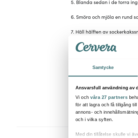
5. Blanda sedan i de torra in
6. Smöra och mjöla en rund s
7. Häll hälften av sockerkaks
sockerkakssmeten.
8. Grädda kakan mitt i ugnen i
Samtycke
9. Ta ut kakan och låt den sv
10. Pudra över florsocker och
Ansvarsfull användning av d
Vi och
våra 27 partners
beha
för att lagra och få tillgång t
annons- och innehållsmätning
och i vilka syften.
Med din tillåtelse skulle vi äve