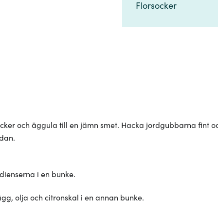
Florsocker​​​​‌ ‍ ​‍​‍‌‍ ‌ ​‍‌‍‍‌‌‍‌ ‌‍‍‌‌‍ ‍​‍​‍​ ‍‍​‍​‍‌ ​ ‌‍​‌‌‍ ‍‌‍‍‌‌ ‌​‌ ‍‌​‍ ‍‌‍‍‌‌‍ ​‍​‍​‍ ​​‍​‍‌‍‍​‌ ​‍‌‍‌‌‌‍‌‍​‍​‍​ ‍‍​‍​‍‌‍‍​‌ ‌​‌ ‌​‌ ​​‌ ​ ​ ‍‍​‍ ​‍ ‌‍​ ‌‍ ‌‌ ​ ​‍ ‍‌‍​ ‌‍‌‌‌ ​‍‌ ‌‍‌‍‌‌‌ ​‍‌‍​‌​‍ ‍‌ ​ ‌‍‌‌​‍ ‌ ​​‌ ​‍‌‍ ‌‍‌​‌ ‌‌‌‍​ ‌ ‌​‌‍‍‌‌‍ ‌‍ ‍​‍ ‌‍‍‌‌‍ ‍‌ ‌​‌‍‌‌‌‍ ‍‌ ‌​​‍ ‌‍‌‌‌‍‌​‌‍‍‌‌ ‌​​‍ ‌‍ ‌‌‍ ‌‍‌​‌‍‌‌​ ‌‌ ​​‌ ​‍‌‍‌‌‌ ​ ‌‍‌‌‌‍ ‍‌ ‌​‌‍​‌‌ ‌​‌‍‍‌‌‍ ‌‍ ‍​ ‍ ‌‍‍‌‌‍‌​​ ‌​ ‌‍​ ​‍​ ​‍‌‍​‌‌‍​ ‌‍‌‌​ ‌‍​ ‍‌​‍ ‌​ ​‍​ ​‍​ ​‌​ ‌​​‍ ‌​ ‌​‌‍‌‌​ ‍‌‌‍‌​​‍ ‌‌‍​‌​ ​‌​ ‌ ​ ‌‍​‍ ‌‌‍​‍​ ​‌​ ​‌​ ​ ‌‍​‍​ ‌ ​ ​​​ ​ ​ ​‌​ ‌‍​ ‌​‌‍‌‌​ ‍ ‌ ‌​‌ ‍‌‌ ​​‌‍‌‌​ ‌‌ ​​‌‍​‌‌‍‌ ‌‍‌‌​ ‍ ‌ ​​‌‍​‌‌ ‌​‌‍‍​​ ‌‌‍​‍‌‍ ​‌‍ ‌‍​ ‌‍‍ ‌ ​ ​‍‌‌​ ‌‌‌​​‍‌‌ ‌‍‍ ‌‍‌‌‌ ‍‌​‍‌‌​ ​ ‌​‌​​‍‌‌​ ​ ‌​‌​​‍‌‌​ ​‍​ ​‍‌‍​‍​ ‌‍​ ‌​​ ​ ‌‍​‍​ ​‍‌‍‌​‌‍‌‌​‍ ‌‌‍‌​‌‍​‍‌‍​‍​ ​ ​‍ ‌​ ‌​‌‍‌​​ ‌‍​ ​ ​‍ ‌‌‍​‍​ ‍​​ ​‍​ ​​​‍ ‌‌‍‌‍​ ‌​​ ‌‍​ ​‍​ ​‍​ ‌ ‌‍‌​‌‍​‌​ ​​‌‍‌​​ ‍​​ ​ ​‍‌‌​ ​‍​ ​‍​‍‌‌​ ‌‌‌​‌​​‍ ‍‌‍​ ‌‍ ‌‍ ​‌ ‌‌‌‍ ‌‌‍ ‍‌ ​ ​‍‌‌​ ‌‌‌​​‍‌‌ ‌‍‍ ‌‍‌‌‌ ‍‌​‍‌‌​ ​ ‌​‌​​‍‌‌​ ​ ‌​‌​​‍‌‌​ ​‍​ ​‍​ ‌‌​ ‌‌‌‍‌​‌‍‌‌‌‍‌‌​ ‌ ​ ‌‍​ ‌​​ ​​​ ‍​‌‍‌‍‌‍​ ​‍‌‌​ ​‍​ ​‍​‍‌‌​ ‌‌‌​‌​​‍ ‍‌‍‍‌‌ ‌​‌‍‌‌‌‍ ‌‌ ​ ​‍‌‌​ ‌‌‌​​‍​ ​‍​ ​ ​‍‌‌​ ‌‌‌​‌​​ ‌‍​‍‌‍​‌‌ ​ ‌‍‌‌‌‌‌‌‌ ​‍‌‍ ​​ ‌‌‍‍​‌ ‌​‌ ‌​‌ ​​‌ ​ ​‍‌‌​ ​ ‌​​‌​‍‌‌​ ​‍‌​‌‍​‍‌‌​ ​‍‌​‌‍‌‍​ ‌‍ ‌‌ ​ ​‍ ‍‌‍​ ‌‍‌‌‌ ​‍‌ ‌‍‌‍‌‌‌ ​‍‌‍​‌​‍ ‍‌ ​ ‌‍‌‌​‍‌‍‌‍‍‌‌‍‌​​ ‌​ ‌‍​ ​‍​ ​‍‌‍​‌‌‍​ ‌‍‌‌​ ‌‍​ ‍‌​‍ ‌​ ​‍​ ​‍​ ​‌​ ‌​​‍ ‌​ ‌​‌‍‌‌​ ‍‌‌‍‌​​‍ ‌‌‍​‌​ ​‌​ ‌ ​ ‌‍​‍ ‌‌‍​‍​ ​‌​ ​‌​ ​ ‌‍​‍​ ‌ ​ ​​​ ​ ​ ​‌​ ‌‍​ ‌​‌‍‌‌​‍‌‍‌ ‌​‌ ‍‌‌ ​​‌‍‌‌​ ‌‌ ​​‌‍​‌‌‍‌ ‌‍‌‌​‍‌‍‌ ​​‌‍​‌‌ ‌​‌‍‍​​ ‌‌‍​‍‌‍ ​‌‍ ‌‍​ ‌‍‍ ‌ ​ ​‍‌‌​ ‌‌‌​​‍‌‌ ‌‍‍ ‌‍‌‌‌ ‍‌​‍‌‌​ ​ ‌​‌​​‍‌‌​ ​ ‌​‌​​‍‌‌​ ​‍​ ​‍‌‍​‍​ ‌‍​ ‌​​ ​ ‌‍​‍​ ​‍‌‍‌​‌‍‌‌​‍ ‌‌‍‌​‌‍​‍‌‍​‍​ ​ ​‍ ‌​ ‌​‌‍‌​​ ‌‍​ ​ ​‍ ‌‌‍​‍​ ‍​​ ​‍​ ​​​‍ ‌‌‍‌‍​ ‌​​ ‌‍​ ​‍​ ​‍​ ‌ ‌‍‌​‌‍​‌​ ​​‌‍‌​​ ‍​​ ​ ​‍‌‌​ ​‍​ ​‍​‍‌‌​ ‌‌‌​‌​​‍ ‍‌‍​ ‌‍ ‌‍ ​‌ ‌‌‌‍ ‌‌‍ ‍‌ ​ ​‍‌‌​ ‌‌‌​​‍‌‌ ‌‍‍ ‌‍‌‌‌ ‍‌​‍‌‌​ ​ ‌​‌​​‍‌‌​ ​ ‌​‌​​‍‌‌​ ​‍​ ​‍​ ‌‌​ ‌‌‌‍‌​‌‍‌‌‌‍‌‌​ ‌ ​ ‌‍​ ‌​​ ​​​ ‍​‌‍‌‍‌‍​ ​‍‌‌​ ​‍​ ​‍​‍‌‌​ ‌‌‌​‌​​‍ ‍‌‍‍‌‌ ‌​‌‍‌‌‌‍ ‌‌ ​ ​‍‌‌​ ‌‌‌​​‍​ ​‍​ ​ ​‍‌‌​ ‌‌‌​‌​​‍‌‍‌ ‌ ‌‍ ‌ ​‍‌‍‍ ‌ ​ ‌ ​​‌‍​‌‌‍​ ‌‍‌‌​ ‌‌ ​​‌ ​‍‌‍ ‌‍‌​‌ ‌‌‌‍​ ‌ ‌​‌‍‍‌‌‍ ‌‍ ‍​‍‌‍‌ ​​‌‍‌‌‌ ​‍‌ ​ ‌ ​​‌‍‌‌‌‍​ ‌ ‌​‌‍‍‌‌ ‌‍‌‍‌‌​ ‌‌ ​​‌ ‌‌‌‍​‍‌‍ ​‌‍‍‌‌ ​ ‌‍‍​‌‍‌‌‌‍‌​​‍​‍‌ ‌
ocker och äggula till en jämn smet. Hacka jordgubbarna fint
idan.
redienserna i en bunke.
 ägg, olja och citronskal i en annan bunke.