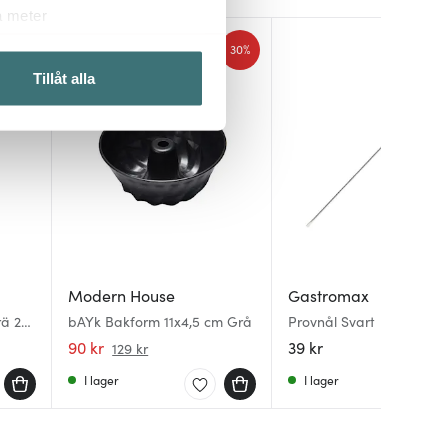
a meter
k)
30%
ljsektionen
. Du kan ändra
Tillåt alla
 du tycker om. Det gör också
ies som du vill dela med dig
Modern House
Gastromax
rä 2-
bAYk Bakform 11x4,5 cm Grå
Provnål Svart
90 kr
39 kr
129 kr
I lager
I lager