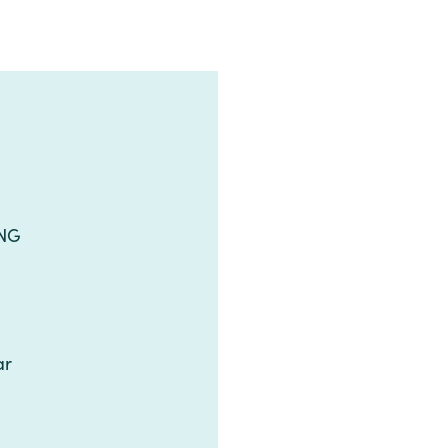
‌​‌​​‍ ‍‌‍‍‌‌ ‌​‌‍‌‌‌‍ ‌‌ ​ ​‍‌‌​ ‌‌‌​​‍​ ​‍​‍‌‌​ ‌‌‌​‌​​‍‌‍‌ ‌ ‌‍ ‌ ​‍‌‍‍ ‌ ​ ‌ ​​‌‍​‌‌‍​ ‌‍‌‌​ ‌‌ ​​‌ ​‍‌‍ ‌‍‌​‌ ‌‌‌‍​ ‌ ‌​‌‍‍‌‌‍ ‌‍ ‍​‍‌‍‌ ​​‌‍‌‌‌ ​‍‌ ​ ‌ ​​‌‍‌‌‌‍​ ‌ ‌​‌‍‍‌‌ ‌‍‌‍‌‌​ ‌‌ ​​‌ ‌‌‌‍​‍‌‍ ​‌‍‍‌‌ ​ ‌‍‍​‌‍‌‌‌‍‌​​‍​‍‌ ‌
‍‌‌​ ‌‌ ​​‌ ​‍‌‍ ‌‍‌​‌ ‌‌‌‍​ ‌ ‌​‌‍‍‌‌‍ ‌‍ ‍​‍‌‍‌ ​​‌‍‌‌‌ ​‍‌ ​ ‌ ​​‌‍‌‌‌‍​ ‌ ‌​‌‍‍‌‌ ‌‍‌‍‌‌​ ‌‌ ​​‌ ‌‌‌‍​‍‌‍ ​‌‍‍‌‌ ​ ‌‍‍​‌‍‌‌‌‍‌​​‍​‍‌ ‌