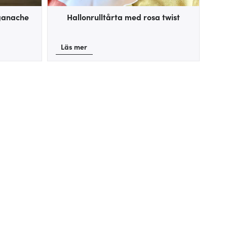
ganache
Hallonrulltårta med rosa twist
Läs mer