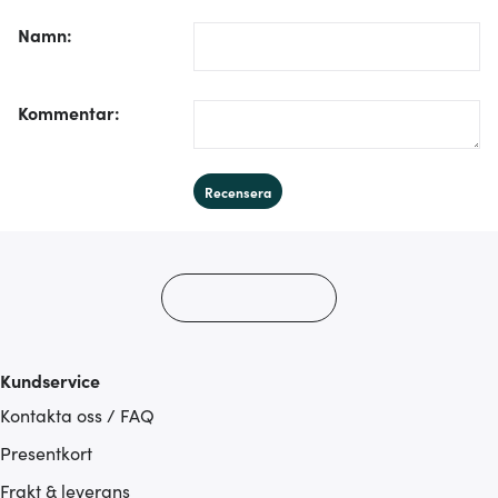
/form/label/author:
Namn
:
/form/label/text:
Kommentar
:
Recensera
Kundservice
Kontakta oss / FAQ
Presentkort
Frakt & leverans