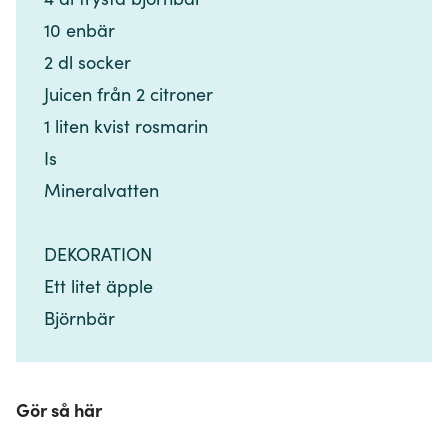
10 enbär​​​​‌ ‍ ​‍​‍‌‍ ‌ ​‍‌‍‍‌‌‍‌ ‌‍‍‌‌‍ ‍​‍​‍​ ‍‍​‍​‍‌ ​ ‌‍​‌‌‍ ‍‌‍‍‌‌ ‌​‌ ‍‌​‍ ‍‌‍‍‌‌‍ ​‍​‍​‍ ​​‍​‍‌‍‍​‌ ​‍‌‍‌‌‌‍‌‍​‍​‍​ ‍‍​‍​‍‌‍‍​‌ ‌​‌ ‌​‌ ​​‌ ​ ​ ‍‍​‍ ​‍ ‌‍​ ‌‍ ‌‌ ​ ​‍ ‍‌‍​ ‌‍‌‌‌ ​‍‌ ‌‍‌‍‌‌‌ ​‍‌‍​‌​‍ ‍‌ ​ ‌‍‌‌​‍ ‌ ​​‌ ​‍‌‍ ‌‍‌​‌ ‌‌‌‍​ ‌ ‌​‌‍‍‌‌‍ ‌‍ ‍​‍ ‌‍‍‌‌‍ ‍‌ ‌​‌‍‌‌‌‍ ‍‌ ‌​​‍ ‌‍‌‌‌‍‌​‌‍‍‌‌ ‌​​‍ ‌‍ ‌‌‍ ‌‍‌​‌‍‌‌​ ‌‌ ​​‌ ​‍‌‍‌‌‌ ​ ‌‍‌‌‌‍ ‍‌ ‌​‌‍​‌‌ ‌​‌‍‍‌‌‍ ‌‍ ‍​ ‍ ‌‍‍‌‌‍‌​​ ‌​ ‌​​ ​‍​ ‌ ​ ​ ​ ‌‌‌‍​‍​ ‌‌​ ​ ​‍ ‌​ ​‌​ ‍​‌‍​ ​ ‌‌​‍ ‌​ ‌​​ ​‍‌‍​‌‌‍​‍​‍ ‌​ ‍​​ ​‌‌‍​‍‌‍‌‍​‍ ‌‌‍‌‌​ ‌​​ ​ ‌‍​‌​ ​​‌‍​‌​ ​ ‌‍‌‌​ ‌ ​ ‌​‌‍​ ‌‍‌​​ ‍ ‌ ‌​‌ ‍‌‌ ​​‌‍‌‌​ ‌‌ ​​‌‍​‌‌‍‌ ‌‍‌‌​ ‍ ‌ ​​‌‍​‌‌ ‌​‌‍‍​​ ‌‌‍​‍‌‍ ​‌‍ ‌‍​ ‌‍‍ ‌ ​ ​‍‌‌​ ‌‌‌​​‍‌‌ ‌‍‍ ‌‍‌‌‌ ‍‌​‍‌‌​ ​ ‌​‌​​‍‌‌​ ​ ‌​‌​​‍‌‌​ ​‍​ ​‍​ ​​​ ‌​‌‍‌‍​ ‌ ‌‍​ ​ ‌​‌‍​‍‌‍​‍​‍ ‌​ ‍‌‌‍‌‍​ ​‌‌‍‌​​‍ ‌​ ‌​​ ​‌​ ‌‍​ ‍‌​‍ ‌‌‍​‍‌‍‌‍‌‍​‍​ ‍​​‍ ‌​ ‍‌​ ‍‌​ ​‍‌‍​‌​ ‍‌​ ​ ​ ‌​​ ‌‌‌‍‌‌‌‍‌‍‌‍‌​​ ‌​​‍‌‌​ ​‍​ ​‍​‍‌‌​ ‌‌‌​‌​​‍ ‍‌‍​ ‌‍ ‌‍ ​‌ ‌‌‌‍ ‌‌‍ ‍‌ ​ ​‍‌‌​ ‌‌‌​​‍‌‌ ‌‍‍ ‌‍‌‌‌ ‍‌​‍‌‌​ ​ ‌​‌​​‍‌‌​ ​ ‌​‌​​‍‌‌​ ​‍​ ​‍​ ​‍​ ​‌​ ​‍​ ‍​​ ​‍‌‍​‍​ ‌​​ ​ ‌‍​‌​ ‌​​ ​‌​ ​ ​‍‌‌​ ​‍​ ​‍​‍‌‌​ ‌‌‌​‌​​‍ ‍‌‍‍‌‌ ‌​‌‍‌‌‌‍ ‌‌ ​ ​‍‌‌​ ‌‌‌​​‍​ ​ ​‍‌‌​ ‌‌‌​‌​​ ‌‍​‍‌‍​‌‌ ​ ‌‍‌‌‌‌‌‌‌ ​‍‌‍ ​​ ‌‌‍‍​‌ ‌​‌ ‌​‌ ​​‌ ​ ​‍‌‌​ ​ ‌​​‌​‍‌‌​ ​‍‌​‌‍​‍‌‌​ ​‍‌​‌‍‌‍​ ‌‍ ‌‌ ​ ​‍ ‍‌‍​ ‌‍‌‌‌ ​‍‌ ‌‍‌‍‌‌‌ ​‍‌‍​‌​‍ ‍‌ ​ ‌‍‌‌​‍‌‍‌‍‍‌‌‍‌​​ ‌​ ‌​​ ​‍​ ‌ ​ ​ ​ ‌‌‌‍​‍​ ‌‌​ ​ ​‍ ‌​ ​‌​ ‍​‌‍​ ​ ‌‌​‍ ‌​ ‌​​ ​‍‌‍​‌‌‍​‍​‍ ‌​ ‍​​ ​‌‌‍​‍‌‍‌‍​‍ ‌‌‍‌‌​ ‌​​ ​ ‌‍​‌​ ​​‌‍​‌​ ​ ‌‍‌‌​ ‌ ​ ‌​‌‍​ ‌‍‌​​‍‌‍‌ ‌​‌ ‍‌‌ ​​‌‍‌‌​ ‌‌ ​​‌‍​‌‌‍‌ ‌‍‌‌​‍‌‍‌ ​​‌‍​‌‌ ‌​‌‍‍​​ ‌‌‍​‍‌‍ ​‌‍ ‌‍​ ‌‍‍ ‌ ​ ​‍‌‌​ ‌‌‌​​‍‌‌ ‌‍‍ ‌‍‌‌‌ ‍‌​‍‌‌​ ​ ‌​‌​​‍‌‌​ ​ ‌​‌​​‍‌‌​ ​‍​ ​‍​ ​​​ ‌​‌‍‌‍​ ‌ ‌‍​ ​ ‌​‌‍​‍‌‍​‍​‍ ‌​ ‍‌‌‍‌‍​ ​‌‌‍‌​​‍ ‌​ ‌​​ ​‌​ ‌‍​ ‍‌​‍ ‌‌‍​‍‌‍‌‍‌‍​‍​ ‍​​‍ ‌​ ‍‌​ ‍‌​ ​‍‌‍​‌​ ‍‌​ ​ ​ ‌​​ ‌‌‌‍‌‌‌‍‌‍‌‍‌​​ ‌​​‍‌‌​ ​‍​ ​‍​‍‌‌​ ‌‌‌​‌​​‍ ‍‌‍​ ‌‍ ‌‍ ​‌ ‌‌‌‍ ‌‌‍ ‍‌ ​ ​‍‌‌​ ‌‌‌​​‍‌‌ ‌‍‍ ‌‍‌‌‌ ‍‌​‍‌‌​ ​ ‌​‌​​‍‌‌​ ​ ‌​‌​​‍‌‌​ ​‍​ ​‍​ ​‍​ ​‌​ ​‍​ ‍​​ ​‍‌‍​‍​ ‌​​ ​ ‌‍​‌​ ‌​​ ​‌​ ​ ​‍‌‌​ ​‍​ ​‍​‍‌‌​ ‌‌‌​‌​​‍ ‍‌‍‍‌‌ ‌​‌‍‌‌‌‍ ‌‌ ​ ​‍‌‌​ ‌‌‌​​‍​ ​ ​‍‌‌​ ‌‌‌​‌​​‍‌‍‌ ‌ ‌‍ ‌ ​‍‌‍‍ ‌ ​ ‌ ​​‌‍​‌‌‍​ ‌‍‌‌​ ‌‌ ​​‌ ​‍‌‍ ‌‍‌​‌ ‌‌‌‍​ ‌ ‌​‌‍‍‌‌‍ ‌‍ ‍​‍‌‍‌ ​​‌‍‌‌‌ ​‍‌ ​ ‌ ​​‌‍‌‌‌‍​ ‌ ‌​‌‍‍‌‌ ‌‍‌‍‌‌​ ‌‌ ​​‌ ‌‌‌‍​‍‌‍ ​‌‍‍‌‌ ​ ‌‍‍​‌‍‌‌‌‍‌​​‍​‍‌ ‌
2 dl socker​​​​‌ ‍ ​‍​‍‌‍ ‌ ​‍‌‍‍‌‌‍‌ ‌‍‍‌‌‍ ‍​‍​‍​ ‍‍​‍​‍‌ ​ ‌‍​‌‌‍ ‍‌‍‍‌‌ ‌​‌ ‍‌​‍ ‍‌‍‍‌‌‍ ​‍​‍​‍ ​​‍​‍‌‍‍​‌ ​‍‌‍‌‌‌‍‌‍​‍​‍​ ‍‍​‍​‍‌‍‍​‌ ‌​‌ ‌​‌ ​​‌ ​ ​ ‍‍​‍ ​‍ ‌‍​ ‌‍ ‌‌ ​ ​‍ ‍‌‍​ ‌‍‌‌‌ ​‍‌ ‌‍‌‍‌‌‌ ​‍‌‍​‌​‍ ‍‌ ​ ‌‍‌‌​‍ ‌ ​​‌ ​‍‌‍ ‌‍‌​‌ ‌‌‌‍​ ‌ ‌​‌‍‍‌‌‍ ‌‍ ‍​‍ ‌‍‍‌‌‍ ‍‌ ‌​‌‍‌‌‌‍ ‍‌ ‌​​‍ ‌‍‌‌‌‍‌​‌‍‍‌‌ ‌​​‍ ‌‍ ‌‌‍ ‌‍‌​‌‍‌‌​ ‌‌ ​​‌ ​‍‌‍‌‌‌ ​ ‌‍‌‌‌‍ ‍‌ ‌​‌‍​‌‌ ‌​‌‍‍‌‌‍ ‌‍ ‍​ ‍ ‌‍‍‌‌‍‌​​ ‌​ ‌​​ ​‍​ ‌ ​ ​ ​ ‌‌‌‍​‍​ ‌‌​ ​ ​‍ ‌​ ​‌​ ‍​‌‍​ ​ ‌‌​‍ ‌​ ‌​​ ​‍‌‍​‌‌‍​‍​‍ ‌​ ‍​​ ​‌‌‍​‍‌‍‌‍​‍ ‌‌‍‌‌​ ‌​​ ​ ‌‍​‌​ ​​‌‍​‌​ ​ ‌‍‌‌​ ‌ ​ ‌​‌‍​ ‌‍‌​​ ‍ ‌ ‌​‌ ‍‌‌ ​​‌‍‌‌​ ‌‌ ​​‌‍​‌‌‍‌ ‌‍‌‌​ ‍ ‌ ​​‌‍​‌‌ ‌​‌‍‍​​ ‌‌‍​‍‌‍ ​‌‍ ‌‍​ ‌‍‍ ‌ ​ ​‍‌‌​ ‌‌‌​​‍‌‌ ‌‍‍ ‌‍‌‌‌ ‍‌​‍‌‌​ ​ ‌​‌​​‍‌‌​ ​ ‌​‌​​‍‌‌​ ​‍​ ​‍​ ​​​ ‌​‌‍‌‍​ ‌ ‌‍​ ​ ‌​‌‍​‍‌‍​‍​‍ ‌​ ‍‌‌‍‌‍​ ​‌‌‍‌​​‍ ‌​ ‌​​ ​‌​ ‌‍​ ‍‌​‍ ‌‌‍​‍‌‍‌‍‌‍​‍​ ‍​​‍ ‌​ ‍‌​ ‍‌​ ​‍‌‍​‌​ ‍‌​ ​ ​ ‌​​ ‌‌‌‍‌‌‌‍‌‍‌‍‌​​ ‌​​‍‌‌​ ​‍​ ​‍​‍‌‌​ ‌‌‌​‌​​‍ ‍‌‍​ ‌‍ ‌‍ ​‌ ‌‌‌‍ ‌‌‍ ‍‌ ​ ​‍‌‌​ ‌‌‌​​‍‌‌ ‌‍‍ ‌‍‌‌‌ ‍‌​‍‌‌​ ​ ‌​‌​​‍‌‌​ ​ ‌​‌​​‍‌‌​ ​‍​ ​‍​ ​‍​ ​‌​ ​‍​ ‍​​ ​‍‌‍​‍​ ‌​​ ​ ‌‍​‌​ ‌​​ ​‌​ ​ ​‍‌‌​ ​‍​ ​‍​‍‌‌​ ‌‌‌​‌​​‍ ‍‌‍‍‌‌ ‌​‌‍‌‌‌‍ ‌‌ ​ ​‍‌‌​ ‌‌‌​​‍​ ‌​​‍‌‌​ ‌‌‌​‌​​ ‌‍​‍‌‍​‌‌ ​ ‌‍‌‌‌‌‌‌‌ ​‍‌‍ ​​ ‌‌‍‍​‌ ‌​‌ ‌​‌ ​​‌ ​ ​‍‌‌​ ​ ‌​​‌​‍‌‌​ ​‍‌​‌‍​‍‌‌​ ​‍‌​‌‍‌‍​ ‌‍ ‌‌ ​ ​‍ ‍‌‍​ ‌‍‌‌‌ ​‍‌ ‌‍‌‍‌‌‌ ​‍‌‍​‌​‍ ‍‌ ​ ‌‍‌‌​‍‌‍‌‍‍‌‌‍‌​​ ‌​ ‌​​ ​‍​ ‌ ​ ​ ​ ‌‌‌‍​‍​ ‌‌​ ​ ​‍ ‌​ ​‌​ ‍​‌‍​ ​ ‌‌​‍ ‌​ ‌​​ ​‍‌‍​‌‌‍​‍​‍ ‌​ ‍​​ ​‌‌‍​‍‌‍‌‍​‍ ‌‌‍‌‌​ ‌​​ ​ ‌‍​‌​ ​​‌‍​‌​ ​ ‌‍‌‌​ ‌ ​ ‌​‌‍​ ‌‍‌​​‍‌‍‌ ‌​‌ ‍‌‌ ​​‌‍‌‌​ ‌‌ ​​‌‍​‌‌‍‌ ‌‍‌‌​‍‌‍‌ ​​‌‍​‌‌ ‌​‌‍‍​​ ‌‌‍​‍‌‍ ​‌‍ ‌‍​ ‌‍‍ ‌ ​ ​‍‌‌​ ‌‌‌​​‍‌‌ ‌‍‍ ‌‍‌‌‌ ‍‌​‍‌‌​ ​ ‌​‌​​‍‌‌​ ​ ‌​‌​​‍‌‌​ ​‍​ ​‍​ ​​​ ‌​‌‍‌‍​ ‌ ‌‍​ ​ ‌​‌‍​‍‌‍​‍​‍ ‌​ ‍‌‌‍‌‍​ ​‌‌‍‌​​‍ ‌​ ‌​​ ​‌​ ‌‍​ ‍‌​‍ ‌‌‍​‍‌‍‌‍‌‍​‍​ ‍​​‍ ‌​ ‍‌​ ‍‌​ ​‍‌‍​‌​ ‍‌​ ​ ​ ‌​​ ‌‌‌‍‌‌‌‍‌‍‌‍‌​​ ‌​​‍‌‌​ ​‍​ ​‍​‍‌‌​ ‌‌‌​‌​​‍ ‍‌‍​ ‌‍ ‌‍ ​‌ ‌‌‌‍ ‌‌‍ ‍‌ ​ ​‍‌‌​ ‌‌‌​​‍‌‌ ‌‍‍ ‌‍‌‌‌ ‍‌​‍‌‌​ ​ ‌​‌​​‍‌‌​ ​ ‌​‌​​‍‌‌​ ​‍​ ​‍​ ​‍​ ​‌​ ​‍​ ‍​​ ​‍‌‍​‍​ ‌​​ ​ ‌‍​‌​ ‌​​ ​‌​ ​ ​‍‌‌​ ​‍​ ​‍​‍‌‌​ ‌‌‌​‌​​‍ ‍‌‍‍‌‌ ‌​‌‍‌‌‌‍ ‌‌ ​ ​‍‌‌​ ‌‌‌​​‍​ ‌​​‍‌‌​ ‌‌‌​‌​​‍‌‍‌ ‌ ‌‍ ‌ ​‍‌‍‍ ‌ ​ ‌ ​​‌‍​‌‌‍​ ‌‍‌‌​ ‌‌ ​​‌ ​‍‌‍ ‌‍‌​‌ ‌‌‌‍​ ‌ ‌​‌‍‍‌‌‍ ‌‍ ‍​‍‌‍‌ ​​‌‍‌‌‌ ​‍‌ ​ ‌ ​​‌‍‌‌‌‍​ ‌ ‌​‌‍‍‌‌ ‌‍‌‍‌‌​ ‌‌ ​​‌ ‌‌‌‍​‍‌‍ ​‌‍‍‌‌ ​ ‌‍‍​‌‍‌‌‌‍‌​​‍​‍‌ ‌
Juicen från 2 citroner​​​​‌ ‍ ​‍​‍‌‍ ‌ ​‍‌‍‍‌‌‍‌ ‌‍‍‌‌‍ ‍​‍​‍​ ‍‍​‍​‍‌ ​ ‌‍​‌‌‍ ‍‌‍‍‌‌ ‌​‌ ‍‌​‍ ‍‌‍‍‌‌‍ ​‍​‍​‍ ​​‍​‍‌‍‍​‌ ​‍‌‍‌‌‌‍‌‍​‍​‍​ ‍‍​‍​‍‌‍‍​‌ ‌​‌ ‌​‌ ​​‌ ​ ​ ‍‍​‍ ​‍ ‌‍​ ‌‍ ‌‌ ​ ​‍ ‍‌‍​ ‌‍‌‌‌ ​‍‌ ‌‍‌‍‌‌‌ ​‍‌‍​‌​‍ ‍‌ ​ ‌‍‌‌​‍ ‌ ​​‌ ​‍‌‍ ‌‍‌​‌ ‌‌‌‍​ ‌ ‌​‌‍‍‌‌‍ ‌‍ ‍​‍ ‌‍‍‌‌‍ ‍‌ ‌​‌‍‌‌‌‍ ‍‌ ‌​​‍ ‌‍‌‌‌‍‌​‌‍‍‌‌ ‌​​‍ ‌‍ ‌‌‍ ‌‍‌​‌‍‌‌​ ‌‌ ​​‌ ​‍‌‍‌‌‌ ​ ‌‍‌‌‌‍ ‍‌ ‌​‌‍​‌‌ ‌​‌‍‍‌‌‍ ‌‍ ‍​ ‍ ‌‍‍‌‌‍‌​​ ‌​ ‌​​ ​‍​ ‌ ​ ​ ​ ‌‌‌‍​‍​ ‌‌​ ​ ​‍ ‌​ ​‌​ ‍​‌‍​ ​ ‌‌​‍ ‌​ ‌​​ ​‍‌‍​‌‌‍​‍​‍ ‌​ ‍​​ ​‌‌‍​‍‌‍‌‍​‍ ‌‌‍‌‌​ ‌​​ ​ ‌‍​‌​ ​​‌‍​‌​ ​ ‌‍‌‌​ ‌ ​ ‌​‌‍​ ‌‍‌​​ ‍ ‌ ‌​‌ ‍‌‌ ​​‌‍‌‌​ ‌‌ ​​‌‍​‌‌‍‌ ‌‍‌‌​ ‍ ‌ ​​‌‍​‌‌ ‌​‌‍‍​​ ‌‌‍​‍‌‍ ​‌‍ ‌‍​ ‌‍‍ ‌ ​ ​‍‌‌​ ‌‌‌​​‍‌‌ ‌‍‍ ‌‍‌‌‌ ‍‌​‍‌‌​ ​ ‌​‌​​‍‌‌​ ​ ‌​‌​​‍‌‌​ ​‍​ ​‍​ ​​​ ‌​‌‍‌‍​ ‌ ‌‍​ ​ ‌​‌‍​‍‌‍​‍​‍ ‌​ ‍‌‌‍‌‍​ ​‌‌‍‌​​‍ ‌​ ‌​​ ​‌​ ‌‍​ ‍‌​‍ ‌‌‍​‍‌‍‌‍‌‍​‍​ ‍​​‍ ‌​ ‍‌​ ‍‌​ ​‍‌‍​‌​ ‍‌​ ​ ​ ‌​​ ‌‌‌‍‌‌‌‍‌‍‌‍‌​​ ‌​​‍‌‌​ ​‍​ ​‍​‍‌‌​ ‌‌‌​‌​​‍ ‍‌‍​ ‌‍ ‌‍ ​‌ ‌‌‌‍ ‌‌‍ ‍‌ ​ ​‍‌‌​ ‌‌‌​​‍‌‌ ‌‍‍ ‌‍‌‌‌ ‍‌​‍‌‌​ ​ ‌​‌​​‍‌‌​ ​ ‌​‌​​‍‌‌​ ​‍​ ​‍​ ​‍​ ​‌​ ​‍​ ‍​​ ​‍‌‍​‍​ ‌​​ ​ ‌‍​‌​ ‌​​ ​‌​ ​ ​‍‌‌​ ​‍​ ​‍​‍‌‌​ ‌‌‌​‌​​‍ ‍‌‍‍‌‌ ‌​‌‍‌‌‌‍ ‌‌ ​ ​‍‌‌​ ‌‌‌​​‍​ ‌‌​‍‌‌​ ‌‌‌​‌​​ ‌‍​‍‌‍​‌‌ ​ ‌‍‌‌‌‌‌‌‌ ​‍‌‍ ​​ ‌‌‍‍​‌ ‌​‌ ‌​‌ ​​‌ ​ ​‍‌‌​ ​ ‌​​‌​‍‌‌​ ​‍‌​‌‍​‍‌‌​ ​‍‌​‌‍‌‍​ ‌‍ ‌‌ ​ ​‍ ‍‌‍​ ‌‍‌‌‌ ​‍‌ ‌‍‌‍‌‌‌ ​‍‌‍​‌​‍ ‍‌ ​ ‌‍‌‌​‍‌‍‌‍‍‌‌‍‌​​ ‌​ ‌​​ ​‍​ ‌ ​ ​ ​ ‌‌‌‍​‍​ ‌‌​ ​ ​‍ ‌​ ​‌​ ‍​‌‍​ ​ ‌‌​‍ ‌​ ‌​​ ​‍‌‍​‌‌‍​‍​‍ ‌​ ‍​​ ​‌‌‍​‍‌‍‌‍​‍ ‌‌‍‌‌​ ‌​​ ​ ‌‍​‌​ ​​‌‍​‌​ ​ ‌‍‌‌​ ‌ ​ ‌​‌‍​ ‌‍‌​​‍‌‍‌ ‌​‌ ‍‌‌ ​​‌‍‌‌​ ‌‌ ​​‌‍​‌‌‍‌ ‌‍‌‌​‍‌‍‌ ​​‌‍​‌‌ ‌​‌‍‍​​ ‌‌‍​‍‌‍ ​‌‍ ‌‍​ ‌‍‍ ‌ ​ ​‍‌‌​ ‌‌‌​​‍‌‌ ‌‍‍ ‌‍‌‌‌ ‍‌​‍‌‌​ ​ ‌​‌​​‍‌‌​ ​ ‌​‌​​‍‌‌​ ​‍​ ​‍​ ​​​ ‌​‌‍‌‍​ ‌ ‌‍​ ​ ‌​‌‍​‍‌‍​‍​‍ ‌​ ‍‌‌‍‌‍​ ​‌‌‍‌​​‍ ‌​ ‌​​ ​‌​ ‌‍​ ‍‌​‍ ‌‌‍​‍‌‍‌‍‌‍​‍​ ‍​​‍ ‌​ ‍‌​ ‍‌​ ​‍‌‍​‌​ ‍‌​ ​ ​ ‌​​ ‌‌‌‍‌‌‌‍‌‍‌‍‌​​ ‌​​‍‌‌​ ​‍​ ​‍​‍‌‌​ ‌‌‌​‌​​‍ ‍‌‍​ ‌‍ ‌‍ ​‌ ‌‌‌‍ ‌‌‍ ‍‌ ​ ​‍‌‌​ ‌‌‌​​‍‌‌ ‌‍‍ ‌‍‌‌‌ ‍‌​‍‌‌​ ​ ‌​‌​​‍‌‌​ ​ ‌​‌​​‍‌‌​ ​‍​ ​‍​ ​‍​ ​‌​ ​‍​ ‍​​ ​‍‌‍​‍​ ‌​​ ​ ‌‍​‌​ ‌​​ ​‌​ ​ ​‍‌‌​ ​‍​ ​‍​‍‌‌​ ‌‌‌​‌​​‍ ‍‌‍‍‌‌ ‌​‌‍‌‌‌‍ ‌‌ ​ ​‍‌‌​ ‌‌‌​​‍​ ‌‌​‍‌‌​ ‌‌‌​‌​​‍‌‍‌ ‌ ‌‍ ‌ ​‍‌‍‍ ‌ ​ ‌ ​​‌‍​‌‌‍​ ‌‍‌‌​ ‌‌ ​​‌ ​‍‌‍ ‌‍‌​‌ ‌‌‌‍​ ‌ ‌​‌‍‍‌‌‍ ‌‍ ‍​‍‌‍‌ ​​‌‍‌‌‌ ​‍‌ ​ ‌ ​​‌‍‌‌‌‍​ ‌ ‌​‌‍‍‌‌ ‌‍‌‍‌‌​ ‌‌ ​​‌ ‌‌‌‍​‍‌‍ ​‌‍‍‌‌ ​ ‌‍‍​‌‍‌‌‌‍‌​​‍​‍‌ ‌
1 liten kvist rosmarin​​​​‌ ‍ ​‍​‍‌‍ ‌ ​‍‌‍‍‌‌‍‌ ‌‍‍‌‌‍ ‍​‍​‍​ ‍‍​‍​‍‌ ​ ‌‍​‌‌‍ ‍‌‍‍‌‌ ‌​‌ ‍‌​‍ ‍‌‍‍‌‌‍ ​‍​‍​‍ ​​‍​‍‌‍‍​‌ ​‍‌‍‌‌‌‍‌‍​‍​‍​ ‍‍​‍​‍‌‍‍​‌ ‌​‌ ‌​‌ ​​‌ ​ ​ ‍‍​‍ ​‍ ‌‍​ ‌‍ ‌‌ ​ ​‍ ‍‌‍​ ‌‍‌‌‌ ​‍‌ ‌‍‌‍‌‌‌ ​‍‌‍​‌​‍ ‍‌ ​ ‌‍‌‌​‍ ‌ ​​‌ ​‍‌‍ ‌‍‌​‌ ‌‌‌‍​ ‌ ‌​‌‍‍‌‌‍ ‌‍ ‍​‍ ‌‍‍‌‌‍ ‍‌ ‌​‌‍‌‌‌‍ ‍‌ ‌​​‍ ‌‍‌‌‌‍‌​‌‍‍‌‌ ‌​​‍ ‌‍ ‌‌‍ ‌‍‌​‌‍‌‌​ ‌‌ ​​‌ ​‍‌‍‌‌‌ ​ ‌‍‌‌‌‍ ‍‌ ‌​‌‍​‌‌ ‌​‌‍‍‌‌‍ ‌‍ ‍​ ‍ ‌‍‍‌‌‍‌​​ ‌​ ‌​​ ​‍​ ‌ ​ ​ ​ ‌‌‌‍​‍​ ‌‌​ ​ ​‍ ‌​ ​‌​ ‍​‌‍​ ​ ‌‌​‍ ‌​ ‌​​ ​‍‌‍​‌‌‍​‍​‍ ‌​ ‍​​ ​‌‌‍​‍‌‍‌‍​‍ ‌‌‍‌‌​ ‌​​ ​ ‌‍​‌​ ​​‌‍​‌​ ​ ‌‍‌‌​ ‌ ​ ‌​‌‍​ ‌‍‌​​ ‍ ‌ ‌​‌ ‍‌‌ ​​‌‍‌‌​ ‌‌ ​​‌‍​‌‌‍‌ ‌‍‌‌​ ‍ ‌ ​​‌‍​‌‌ ‌​‌‍‍​​ ‌‌‍​‍‌‍ ​‌‍ ‌‍​ ‌‍‍ ‌ ​ ​‍‌‌​ ‌‌‌​​‍‌‌ ‌‍‍ ‌‍‌‌‌ ‍‌​‍‌‌​ ​ ‌​‌​​‍‌‌​ ​ ‌​‌​​‍‌‌​ ​‍​ ​‍​ ​​​ ‌​‌‍‌‍​ ‌ ‌‍​ ​ ‌​‌‍​‍‌‍​‍​‍ ‌​ ‍‌‌‍‌‍​ ​‌‌‍‌​​‍ ‌​ ‌​​ ​‌​ ‌‍​ ‍‌​‍ ‌‌‍​‍‌‍‌‍‌‍​‍​ ‍​​‍ ‌​ ‍‌​ ‍‌​ ​‍‌‍​‌​ ‍‌​ ​ ​ ‌​​ ‌‌‌‍‌‌‌‍‌‍‌‍‌​​ ‌​​‍‌‌​ ​‍​ ​‍​‍‌‌​ ‌‌‌​‌​​‍ ‍‌‍​ ‌‍ ‌‍ ​‌ ‌‌‌‍ ‌‌‍ ‍‌ ​ ​‍‌‌​ ‌‌‌​​‍‌‌ ‌‍‍ ‌‍‌‌‌ ‍‌​‍‌‌​ ​ ‌​‌​​‍‌‌​ ​ ‌​‌​​‍‌‌​ ​‍​ ​‍​ ​‍​ ​‌​ ​‍​ ‍​​ ​‍‌‍​‍​ ‌​​ ​ ‌‍​‌​ ‌​​ ​‌​ ​ ​‍‌‌​ ​‍​ ​‍​‍‌‌​ ‌‌‌​‌​​‍ ‍‌‍‍‌‌ ‌​‌‍‌‌‌‍ ‌‌ ​ ​‍‌‌​ ‌‌‌​​‍​ ‌‍​‍‌‌​ ‌‌‌​‌​​ ‌‍​‍‌‍​‌‌ ​ ‌‍‌‌‌‌‌‌‌ ​‍‌‍ ​​ ‌‌‍‍​‌ ‌​‌ ‌​‌ ​​‌ ​ ​‍‌‌​ ​ ‌​​‌​‍‌‌​ ​‍‌​‌‍​‍‌‌​ ​‍‌​‌‍‌‍​ ‌‍ ‌‌ ​ ​‍ ‍‌‍​ ‌‍‌‌‌ ​‍‌ ‌‍‌‍‌‌‌ ​‍‌‍​‌​‍ ‍‌ ​ ‌‍‌‌​‍‌‍‌‍‍‌‌‍‌​​ ‌​ ‌​​ ​‍​ ‌ ​ ​ ​ ‌‌‌‍​‍​ ‌‌​ ​ ​‍ ‌​ ​‌​ ‍​‌‍​ ​ ‌‌​‍ ‌​ ‌​​ ​‍‌‍​‌‌‍​‍​‍ ‌​ ‍​​ ​‌‌‍​‍‌‍‌‍​‍ ‌‌‍‌‌​ ‌​​ ​ ‌‍​‌​ ​​‌‍​‌​ ​ ‌‍‌‌​ ‌ ​ ‌​‌‍​ ‌‍‌​​‍‌‍‌ ‌​‌ ‍‌‌ ​​‌‍‌‌​ ‌‌ ​​‌‍​‌‌‍‌ ‌‍‌‌​‍‌‍‌ ​​‌‍​‌‌ ‌​‌‍‍​​ ‌‌‍​‍‌‍ ​‌‍ ‌‍​ ‌‍‍ ‌ ​ ​‍‌‌​ ‌‌‌​​‍‌‌ ‌‍‍ ‌‍‌‌‌ ‍‌​‍‌‌​ ​ ‌​‌​​‍‌‌​ ​ ‌​‌​​‍‌‌​ ​‍​ ​‍​ ​​​ ‌​‌‍‌‍​ ‌ ‌‍​ ​ ‌​‌‍​‍‌‍​‍​‍ ‌​ ‍‌‌‍‌‍​ ​‌‌‍‌​​‍ ‌​ ‌​​ ​‌​ ‌‍​ ‍‌​‍ ‌‌‍​‍‌‍‌‍‌‍​‍​ ‍​​‍ ‌​ ‍‌​ ‍‌​ ​‍‌‍​‌​ ‍‌​ ​ ​ ‌​​ ‌‌‌‍‌‌‌‍‌‍‌‍‌​​ ‌​​‍‌‌​ ​‍​ ​‍​‍‌‌​ ‌‌‌​‌​​‍ ‍‌‍​ ‌‍ ‌‍ ​‌ ‌‌‌‍ ‌‌‍ ‍‌ ​ ​‍‌‌​ ‌‌‌​​‍‌‌ ‌‍‍ ‌‍‌‌‌ ‍‌​‍‌‌​ ​ ‌​‌​​‍‌‌​ ​ ‌​‌​​‍‌‌​ ​‍​ ​‍​ ​‍​ ​‌​ ​‍​ ‍​​ ​‍‌‍​‍​ ‌​​ ​ ‌‍​‌​ ‌​​ ​‌​ ​ ​‍‌‌​ ​‍​ ​‍​‍‌‌​ ‌‌‌​‌​​‍ ‍‌‍‍‌‌ ‌​‌‍‌‌‌‍ ‌‌ ​ ​‍‌‌​ ‌‌‌​​‍​ ‌‍​‍‌‌​ ‌‌‌​‌​​‍‌‍‌ ‌ ‌‍ ‌ ​‍‌‍‍ ‌ ​ ‌ ​​‌‍​‌‌‍​ ‌‍‌‌​ ‌‌ ​​‌ ​‍‌‍ ‌‍‌​‌ ‌‌‌‍​ ‌ ‌​‌‍‍‌‌‍ ‌‍ ‍​‍‌‍‌ ​​‌‍‌‌‌ ​‍‌ ​ ‌ ​​‌‍‌‌‌‍​ ‌ ‌​‌‍‍‌‌ ‌‍‌‍‌‌​ ‌‌ ​​‌ ‌‌‌‍​‍‌‍ ​‌‍‍‌‌ ​ ‌‍‍​‌‍‌‌‌‍‌​​‍​‍‌ ‌
Is​​​​‌ ‍ ​‍​‍‌‍ ‌ ​‍‌‍‍‌‌‍‌ ‌‍‍‌‌‍ ‍​‍​‍​ ‍‍​‍​‍‌ ​ ‌‍​‌‌‍ ‍‌‍‍‌‌ ‌​‌ ‍‌​‍ ‍‌‍‍‌‌‍ ​‍​‍​‍ ​​‍​‍‌‍‍​‌ ​‍‌‍‌‌‌‍‌‍​‍​‍​ ‍‍​‍​‍‌‍‍​‌ ‌​‌ ‌​‌ ​​‌ ​ ​ ‍‍​‍ ​‍ ‌‍​ ‌‍ ‌‌ ​ ​‍ ‍‌‍​ ‌‍‌‌‌ ​‍‌ ‌‍‌‍‌‌‌ ​‍‌‍​‌​‍ ‍‌ ​ ‌‍‌‌​‍ ‌ ​​‌ ​‍‌‍ ‌‍‌​‌ ‌‌‌‍​ ‌ ‌​‌‍‍‌‌‍ ‌‍ ‍​‍ ‌‍‍‌‌‍ ‍‌ ‌​‌‍‌‌‌‍ ‍‌ ‌​​‍ ‌‍‌‌‌‍‌​‌‍‍‌‌ ‌​​‍ ‌‍ ‌‌‍ ‌‍‌​‌‍‌‌​ ‌‌ ​​‌ ​‍‌‍‌‌‌ ​ ‌‍‌‌‌‍ ‍‌ ‌​‌‍​‌‌ ‌​‌‍‍‌‌‍ ‌‍ ‍​ ‍ ‌‍‍‌‌‍‌​​ ‌​ ‌​​ ​‍​ ‌ ​ ​ ​ ‌‌‌‍​‍​ ‌‌​ ​ ​‍ ‌​ ​‌​ ‍​‌‍​ ​ ‌‌​‍ ‌​ ‌​​ ​‍‌‍​‌‌‍​‍​‍ ‌​ ‍​​ ​‌‌‍​‍‌‍‌‍​‍ ‌‌‍‌‌​ ‌​​ ​ ‌‍​‌​ ​​‌‍​‌​ ​ ‌‍‌‌​ ‌ ​ ‌​‌‍​ ‌‍‌​​ ‍ ‌ ‌​‌ ‍‌‌ ​​‌‍‌‌​ ‌‌ ​​‌‍​‌‌‍‌ ‌‍‌‌​ ‍ ‌ ​​‌‍​‌‌ ‌​‌‍‍​​ ‌‌‍​‍‌‍ ​‌‍ ‌‍​ ‌‍‍ ‌ ​ ​‍‌‌​ ‌‌‌​​‍‌‌ ‌‍‍ ‌‍‌‌‌ ‍‌​‍‌‌​ ​ ‌​‌​​‍‌‌​ ​ ‌​‌​​‍‌‌​ ​‍​ ​‍​ ​​​ ‌​‌‍‌‍​ ‌ ‌‍​ ​ ‌​‌‍​‍‌‍​‍​‍ ‌​ ‍‌‌‍‌‍​ ​‌‌‍‌​​‍ ‌​ ‌​​ ​‌​ ‌‍​ ‍‌​‍ ‌‌‍​‍‌‍‌‍‌‍​‍​ ‍​​‍ ‌​ ‍‌​ ‍‌​ ​‍‌‍​‌​ ‍‌​ ​ ​ ‌​​ ‌‌‌‍‌‌‌‍‌‍‌‍‌​​ ‌​​‍‌‌​ ​‍​ ​‍​‍‌‌​ ‌‌‌​‌​​‍ ‍‌‍​ ‌‍ ‌‍ ​‌ ‌‌‌‍ ‌‌‍ ‍‌ ​ ​‍‌‌​ ‌‌‌​​‍‌‌ ‌‍‍ ‌‍‌‌‌ ‍‌​‍‌‌​ ​ ‌​‌​​‍‌‌​ ​ ‌​‌​​‍‌‌​ ​‍​ ​‍​ ​‍​ ​‌​ ​‍​ ‍​​ ​‍‌‍​‍​ ‌​​ ​ ‌‍​‌​ ‌​​ ​‌​ ​ ​‍‌‌​ ​‍​ ​‍​‍‌‌​ ‌‌‌​‌​​‍ ‍‌‍‍‌‌ ‌​‌‍‌‌‌‍ ‌‌ ​ ​‍‌‌​ ‌‌‌​​‍​ ‌ ​‍‌‌​ ‌‌‌​‌​​ ‌‍​‍‌‍​‌‌ ​ ‌‍‌‌‌‌‌‌‌ ​‍‌‍ ​​ ‌‌‍‍​‌ ‌​‌ ‌​‌ ​​‌ ​ ​‍‌‌​ ​ ‌​​‌​‍‌‌​ ​‍‌​‌‍​‍‌‌​ ​‍‌​‌‍‌‍​ ‌‍ ‌‌ ​ ​‍ ‍‌‍​ ‌‍‌‌‌ ​‍‌ ‌‍‌‍‌‌‌ ​‍‌‍​‌​‍ ‍‌ ​ ‌‍‌‌​‍‌‍‌‍‍‌‌‍‌​​ ‌​ ‌​​ ​‍​ ‌ ​ ​ ​ ‌‌‌‍​‍​ ‌‌​ ​ ​‍ ‌​ ​‌​ ‍​‌‍​ ​ ‌‌​‍ ‌​ ‌​​ ​‍‌‍​‌‌‍​‍​‍ ‌​ ‍​​ ​‌‌‍​‍‌‍‌‍​‍ ‌‌‍‌‌​ ‌​​ ​ ‌‍​‌​ ​​‌‍​‌​ ​ ‌‍‌‌​ ‌ ​ ‌​‌‍​ ‌‍‌​​‍‌‍‌ ‌​‌ ‍‌‌ ​​‌‍‌‌​ ‌‌ ​​‌‍​‌‌‍‌ ‌‍‌‌​‍‌‍‌ ​​‌‍​‌‌ ‌​‌‍‍​​ ‌‌‍​‍‌‍ ​‌‍ ‌‍​ ‌‍‍ ‌ ​ ​‍‌‌​ ‌‌‌​​‍‌‌ ‌‍‍ ‌‍‌‌‌ ‍‌​‍‌‌​ ​ ‌​‌​​‍‌‌​ ​ ‌​‌​​‍‌‌​ ​‍​ ​‍​ ​​​ ‌​‌‍‌‍​ ‌ ‌‍​ ​ ‌​‌‍​‍‌‍​‍​‍ ‌​ ‍‌‌‍‌‍​ ​‌‌‍‌​​‍ ‌​ ‌​​ ​‌​ ‌‍​ ‍‌​‍ ‌‌‍​‍‌‍‌‍‌‍​‍​ ‍​​‍ ‌​ ‍‌​ ‍‌​ ​‍‌‍​‌​ ‍‌​ ​ ​ ‌​​ ‌‌‌‍‌‌‌‍‌‍‌‍‌​​ ‌​​‍‌‌​ ​‍​ ​‍​‍‌‌​ ‌‌‌​‌​​‍ ‍‌‍​ ‌‍ ‌‍ ​‌ ‌‌‌‍ ‌‌‍ ‍‌ ​ ​‍‌‌​ ‌‌‌​​‍‌‌ ‌‍‍ ‌‍‌‌‌ ‍‌​‍‌‌​ ​ ‌​‌​​‍‌‌​ ​ ‌​‌​​‍‌‌​ ​‍​ ​‍​ ​‍​ ​‌​ ​‍​ ‍​​ ​‍‌‍​‍​ ‌​​ ​ ‌‍​‌​ ‌​​ ​‌​ ​ ​‍‌‌​ ​‍​ ​‍​‍‌‌​ ‌‌‌​‌​​‍ ‍‌‍‍‌‌ ‌​‌‍‌‌‌‍ ‌‌ ​ ​‍‌‌​ ‌‌‌​​‍​ ‌ ​‍‌‌​ ‌‌‌​‌​​‍‌‍‌ ‌ ‌‍ ‌ ​‍‌‍‍ ‌ ​ ‌ ​​‌‍​‌‌‍​ ‌‍‌‌​ ‌‌ ​​‌ ​‍‌‍ ‌‍‌​‌ ‌‌‌‍​ ‌ ‌​‌‍‍‌‌‍ ‌‍ ‍​‍‌‍‌ ​​‌‍‌‌‌ ​‍‌ ​ ‌ ​​‌‍‌‌‌‍​ ‌ ‌​‌‍‍‌‌ ‌‍‌‍‌‌​ ‌‌ ​​‌ ‌‌‌‍​‍‌‍ ​‌‍‍‌‌ ​ ‌‍‍​‌‍‌‌‌‍‌​​‍​‍‌ ‌
Mineralvatten​​​​‌ ‍ ​‍​‍‌‍ ‌ ​‍‌‍‍‌‌‍‌ ‌‍‍‌‌‍ ‍​‍​‍​ ‍‍​‍​‍‌ ​ ‌‍​‌‌‍ ‍‌‍‍‌‌ ‌​‌ ‍‌​‍ ‍‌‍‍‌‌‍ ​‍​‍​‍ ​​‍​‍‌‍‍​‌ ​‍‌‍‌‌‌‍‌‍​‍​‍​ ‍‍​‍​‍‌‍‍​‌ ‌​‌ ‌​‌ ​​‌ ​ ​ ‍‍​‍ ​‍ ‌‍​ ‌‍ ‌‌ ​ ​‍ ‍‌‍​ ‌‍‌‌‌ ​‍‌ ‌‍‌‍‌‌‌ ​‍‌‍​‌​‍ ‍‌ ​ ‌‍‌‌​‍ ‌ ​​‌ ​‍‌‍ ‌‍‌​‌ ‌‌‌‍​ ‌ ‌​‌‍‍‌‌‍ ‌‍ ‍​‍ ‌‍‍‌‌‍ ‍‌ ‌​‌‍‌‌‌‍ ‍‌ ‌​​‍ ‌‍‌‌‌‍‌​‌‍‍‌‌ ‌​​‍ ‌‍ ‌‌‍ ‌‍‌​‌‍‌‌​ ‌‌ ​​‌ ​‍‌‍‌‌‌ ​ ‌‍‌‌‌‍ ‍‌ ‌​‌‍​‌‌ ‌​‌‍‍‌‌‍ ‌‍ ‍​ ‍ ‌‍‍‌‌‍‌​​ ‌​ ‌​​ ​‍​ ‌ ​ ​ ​ ‌‌‌‍​‍​ ‌‌​ ​ ​‍ ‌​ ​‌​ ‍​‌‍​ ​ ‌‌​‍ ‌​ ‌​​ ​‍‌‍​‌‌‍​‍​‍ ‌​ ‍​​ ​‌‌‍​‍‌‍‌‍​‍ ‌‌‍‌‌​ ‌​​ ​ ‌‍​‌​ ​​‌‍​‌​ ​ ‌‍‌‌​ ‌ ​ ‌​‌‍​ ‌‍‌​​ ‍ ‌ ‌​‌ ‍‌‌ ​​‌‍‌‌​ ‌‌ ​​‌‍​‌‌‍‌ ‌‍‌‌​ ‍ ‌ ​​‌‍​‌‌ ‌​‌‍‍​​ ‌‌‍​‍‌‍ ​‌‍ ‌‍​ ‌‍‍ ‌ ​ ​‍‌‌​ ‌‌‌​​‍‌‌ ‌‍‍ ‌‍‌‌‌ ‍‌​‍‌‌​ ​ ‌​‌​​‍‌‌​ ​ ‌​‌​​‍‌‌​ ​‍​ ​‍​ ​​​ ‌​‌‍‌‍​ ‌ ‌‍​ ​ ‌​‌‍​‍‌‍​‍​‍ ‌​ ‍‌‌‍‌‍​ ​‌‌‍‌​​‍ ‌​ ‌​​ ​‌​ ‌‍​ ‍‌​‍ ‌‌‍​‍‌‍‌‍‌‍​‍​ ‍​​‍ ‌​ ‍‌​ ‍‌​ ​‍‌‍​‌​ ‍‌​ ​ ​ ‌​​ ‌‌‌‍‌‌‌‍‌‍‌‍‌​​ ‌​​‍‌‌​ ​‍​ ​‍​‍‌‌​ ‌‌‌​‌​​‍ ‍‌‍​ ‌‍ ‌‍ ​‌ ‌‌‌‍ ‌‌‍ ‍‌ ​ ​‍‌‌​ ‌‌‌​​‍‌‌ ‌‍‍ ‌‍‌‌‌ ‍‌​‍‌‌​ ​ ‌​‌​​‍‌‌​ ​ ‌​‌​​‍‌‌​ ​‍​ ​‍​ ​‍​ ​‌​ ​‍​ ‍​​ ​‍‌‍​‍​ ‌​​ ​ ‌‍​‌​ ‌​​ ​‌​ ​ ​‍‌‌​ ​‍​ ​‍​‍‌‌​ ‌‌‌​‌​​‍ ‍‌‍‍‌‌ ‌​‌‍‌‌‌‍ ‌‌ ​ ​‍‌‌​ ‌‌‌​​‍​ ‍​​‍‌‌​ ‌‌‌​‌​​ ‌‍​‍‌‍​‌‌ ​ ‌‍‌‌‌‌‌‌‌ ​‍‌‍ ​​ ‌‌‍‍​‌ ‌​‌ ‌​‌ ​​‌ ​ ​‍‌‌​ ​ ‌​​‌​‍‌‌​ ​‍‌​‌‍​‍‌‌​ ​‍‌​‌‍‌‍​ ‌‍ ‌‌ ​ ​‍ ‍‌‍​ ‌‍‌‌‌ ​‍‌ ‌‍‌‍‌‌‌ ​‍‌‍​‌​‍ ‍‌ ​ ‌‍‌‌​‍‌‍‌‍‍‌‌‍‌​​ ‌​ ‌​​ ​‍​ ‌ ​ ​ ​ ‌‌‌‍​‍​ ‌‌​ ​ ​‍ ‌​ ​‌​ ‍​‌‍​ ​ ‌‌​‍ ‌​ ‌​​ ​‍‌‍​‌‌‍​‍​‍ ‌​ ‍​​ ​‌‌‍​‍‌‍‌‍​‍ ‌‌‍‌‌​ ‌​​ ​ ‌‍​‌​ ​​‌‍​‌​ ​ ‌‍‌‌​ ‌ ​ ‌​‌‍​ ‌‍‌​​‍‌‍‌ ‌​‌ ‍‌‌ ​​‌‍‌‌​ ‌‌ ​​‌‍​‌‌‍‌ ‌‍‌‌​‍‌‍‌ ​​‌‍​‌‌ ‌​‌‍‍​​ ‌‌‍​‍‌‍ ​‌‍ ‌‍​ ‌‍‍ ‌ ​ ​‍‌‌​ ‌‌‌​​‍‌‌ ‌‍‍ ‌‍‌‌‌ ‍‌​‍‌‌​ ​ ‌​‌​​‍‌‌​ ​ ‌​‌​​‍‌‌​ ​‍​ ​‍​ ​​​ ‌​‌‍‌‍​ ‌ ‌‍​ ​ ‌​‌‍​‍‌‍​‍​‍ ‌​ ‍‌‌‍‌‍​ ​‌‌‍‌​​‍ ‌​ ‌​​ ​‌​ ‌‍​ ‍‌​‍ ‌‌‍​‍‌‍‌‍‌‍​‍​ ‍​​‍ ‌​ ‍‌​ ‍‌​ ​‍‌‍​‌​ ‍‌​ ​ ​ ‌​​ ‌‌‌‍‌‌‌‍‌‍‌‍‌​​ ‌​​‍‌‌​ ​‍​ ​‍​‍‌‌​ ‌‌‌​‌​​‍ ‍‌‍​ ‌‍ ‌‍ ​‌ ‌‌‌‍ ‌‌‍ ‍‌ ​ ​‍‌‌​ ‌‌‌​​‍‌‌ ‌‍‍ ‌‍‌‌‌ ‍‌​‍‌‌​ ​ ‌​‌​​‍‌‌​ ​ ‌​‌​​‍‌‌​ ​‍​ ​‍​ ​‍​ ​‌​ ​‍​ ‍​​ ​‍‌‍​‍​ ‌​​ ​ ‌‍​‌​ ‌​​ ​‌​ ​ ​‍‌‌​ ​‍​ ​‍​‍‌‌​ ‌‌‌​‌​​‍ ‍‌‍‍‌‌ ‌​‌‍‌‌‌‍ ‌‌ ​ ​‍‌‌​ ‌‌‌​​‍​ ‍​​‍‌‌​ ‌‌‌​‌​​‍‌‍‌ ‌ ‌‍ ‌ ​‍‌‍‍ ‌ ​ ‌ ​​‌‍​‌‌‍​ ‌‍‌‌​ ‌‌ ​​‌ ​‍‌‍ ‌‍‌​‌ ‌‌‌‍​ ‌ ‌​‌‍‍‌‌‍ ‌‍ ‍​‍‌‍‌ ​​‌‍‌‌‌ ​‍‌ ​ ‌ ​​‌‍‌‌‌‍​ ‌ ‌​‌‍‍‌‌ ‌‍‌‍‌‌​ ‌‌ ​​‌ ‌‌‌‍​‍‌‍ ​‌‍‍‌‌ ​ ‌‍‍​‌‍‌‌‌‍‌​​‍​‍‌ ‌
DEKORATION​​​​‌ ‍ ​‍​‍‌‍ ‌ ​‍‌‍‍‌‌‍‌ ‌‍‍‌‌‍ ‍​‍​‍​ ‍‍​‍​‍‌ ​ ‌‍​‌‌‍ ‍‌‍‍‌‌ ‌​‌ ‍‌​‍ ‍‌‍‍‌‌‍ ​‍​‍​‍ ​​‍​‍‌‍‍​‌ ​‍‌‍‌‌‌‍‌‍​‍​‍​ ‍‍​‍​‍‌‍‍​‌ ‌​‌ ‌​‌ ​​‌ ​ ​ ‍‍​‍ ​‍ ‌‍​ ‌‍ ‌‌ ​ ​‍ ‍‌‍​ ‌‍‌‌‌ ​‍‌ ‌‍‌‍‌‌‌ ​‍‌‍​‌​‍ ‍‌ ​ ‌‍‌‌​‍ ‌ ​​‌ ​‍‌‍ ‌‍‌​‌ ‌‌‌‍​ ‌ ‌​‌‍‍‌‌‍ ‌‍ ‍​‍ ‌‍‍‌‌‍ ‍‌ ‌​‌‍‌‌‌‍ ‍‌ ‌​​‍ ‌‍‌‌‌‍‌​‌‍‍‌‌ ‌​​‍ ‌‍ ‌‌‍ ‌‍‌​‌‍‌‌​ ‌‌ ​​‌ ​‍‌‍‌‌‌ ​ ‌‍‌‌‌‍ ‍‌ ‌​‌‍​‌‌ ‌​‌‍‍‌‌‍ ‌‍ ‍​ ‍ ‌‍‍‌‌‍‌​​ ‌​ ‌​​ ​‍​ ‌ ​ ​ ​ ‌‌‌‍​‍​ ‌‌​ ​ ​‍ ‌​ ​‌​ ‍​‌‍​ ​ ‌‌​‍ ‌​ ‌​​ ​‍‌‍​‌‌‍​‍​‍ ‌​ ‍​​ ​‌‌‍​‍‌‍‌‍​‍ ‌‌‍‌‌​ ‌​​ ​ ‌‍​‌​ ​​‌‍​‌​ ​ ‌‍‌‌​ ‌ ​ ‌​‌‍​ ‌‍‌​​ ‍ ‌ ‌​‌ ‍‌‌ ​​‌‍‌‌​ ‌‌ ​​‌‍​‌‌‍‌ ‌‍‌‌​ ‍ ‌ ​​‌‍​‌‌ ‌​‌‍‍​​ ‌‌‍​‍‌‍ ​‌‍ ‌‍​ ‌‍‍ ‌ ​ ​‍‌‌​ ‌‌‌​​‍‌‌ ‌‍‍ ‌‍‌‌‌ ‍‌​‍‌‌​ ​ ‌​‌​​‍‌‌​ ​ ‌​‌​​‍‌‌​ ​‍​ ​‍​ ​​​ ‌​‌‍‌‍​ ‌ ‌‍​ ​ ‌​‌‍​‍‌‍​‍​‍ ‌​ ‍‌‌‍‌‍​ ​‌‌‍‌​​‍ ‌​ ‌​​ ​‌​ ‌‍​ ‍‌​‍ ‌‌‍​‍‌‍‌‍‌‍​‍​ ‍​​‍ ‌​ ‍‌​ ‍‌​ ​‍‌‍​‌​ ‍‌​ ​ ​ ‌​​ ‌‌‌‍‌‌‌‍‌‍‌‍‌​​ ‌​​‍‌‌​ ​‍​ ​‍​‍‌‌​ ‌‌‌​‌​​‍ ‍‌‍​ ‌‍ ‌‍ ​‌ ‌‌‌‍ ‌‌‍ ‍‌ ​ ​‍‌‌​ ‌‌‌​​‍‌‌ ‌‍‍ ‌‍‌‌‌ ‍‌​‍‌‌​ ​ ‌​‌​​‍‌‌​ ​ ‌​‌​​‍‌‌​ ​‍​ ​‍​ ​‍​ ​‌​ ​‍​ ‍​​ ​‍‌‍​‍​ ‌​​ ​ ‌‍​‌​ ‌​​ ​‌​ ​ ​‍‌‌​ ​‍​ ​‍​‍‌‌​ ‌‌‌​‌​​‍ ‍‌‍‍‌‌ ‌​‌‍‌‌‌‍ ‌‌ ​ ​‍‌‌​ ‌‌‌​​‍​ ​‌​ ​​​‍‌‌​ ‌‌‌​‌​​ ‌‍​‍‌‍​‌‌ ​ ‌‍‌‌‌‌‌‌‌ ​‍‌‍ ​​ ‌‌‍‍​‌ ‌​‌ ‌​‌ ​​‌ ​ ​‍‌‌​ ​ ‌​​‌​‍‌‌​ ​‍‌​‌‍​‍‌‌​ ​‍‌​‌‍‌‍​ ‌‍ ‌‌ ​ ​‍ ‍‌‍​ ‌‍‌‌‌ ​‍‌ ‌‍‌‍‌‌‌ ​‍‌‍​‌​‍ ‍‌ ​ ‌‍‌‌​‍‌‍‌‍‍‌‌‍‌​​ ‌​ ‌​​ ​‍​ ‌ ​ ​ ​ ‌‌‌‍​‍​ ‌‌​ ​ ​‍ ‌​ ​‌​ ‍​‌‍​ ​ ‌‌​‍ ‌​ ‌​​ ​‍‌‍​‌‌‍​‍​‍ ‌​ ‍​​ ​‌‌‍​‍‌‍‌‍​‍ ‌‌‍‌‌​ ‌​​ ​ ‌‍​‌​ ​​‌‍​‌​ ​ ‌‍‌‌​ ‌ ​ ‌​‌‍​ ‌‍‌​​‍‌‍‌ ‌​‌ ‍‌‌ ​​‌‍‌‌​ ‌‌ ​​‌‍​‌‌‍‌ ‌‍‌‌​‍‌‍‌ ​​‌‍​‌‌ ‌​‌‍‍​​ ‌‌‍​‍‌‍ ​‌‍ ‌‍​ ‌‍‍ ‌ ​ ​‍‌‌​ ‌‌‌​​‍‌‌ ‌‍‍ ‌‍‌‌‌ ‍‌​‍‌‌​ ​ ‌​‌​​‍‌‌​ ​ ‌​‌​​‍‌‌​ ​‍​ ​‍​ ​​​ ‌​‌‍‌‍​ ‌ ‌‍​ ​ ‌​‌‍​‍‌‍​‍​‍ ‌​ ‍‌‌‍‌‍​ ​‌‌‍‌​​‍ ‌​ ‌​​ ​‌​ ‌‍​ ‍‌​‍ ‌‌‍​‍‌‍‌‍‌‍​‍​ ‍​​‍ ‌​ ‍‌​ ‍‌​ ​‍‌‍​‌​ ‍‌​ ​ ​ ‌​​ ‌‌‌‍‌‌‌‍‌‍‌‍‌​​ ‌​​‍‌‌​ ​‍​ ​‍​‍‌‌​ ‌‌‌​‌​​‍ ‍‌‍​ ‌‍ ‌‍ ​‌ ‌‌‌‍ ‌‌‍ ‍‌ ​ ​‍‌‌​ ‌‌‌​​‍‌‌ ‌‍‍ ‌‍‌‌‌ ‍‌​‍‌‌​ ​ ‌​‌​​‍‌‌​ ​ ‌​‌​​‍‌‌​ ​‍​ ​‍​ ​‍​ ​‌​ ​‍​ ‍​​ ​‍‌‍​‍​ ‌​​ ​ ‌‍​‌​ ‌​​ ​‌​ ​ ​‍‌‌​ ​‍​ ​‍​‍‌‌​ ‌‌‌​‌​​‍ ‍‌‍‍‌‌ ‌​‌‍‌‌‌‍ ‌‌ ​ ​‍‌‌​ ‌‌‌​​‍​ ​‌​ ​​​‍‌‌​ ‌‌‌​‌​​‍‌‍‌ ‌ ‌‍ ‌ ​‍‌‍‍ ‌ ​ ‌ ​​‌‍​‌‌‍​ ‌‍‌‌​ ‌‌ ​​‌ ​‍‌‍ ‌‍‌​‌ ‌‌‌‍​ ‌ ‌​‌‍‍‌‌‍ ‌‍ ‍​‍‌‍‌ ​​‌‍‌‌‌ ​‍‌ ​ ‌ ​​‌‍‌‌‌‍​ ‌ ‌​‌‍‍‌‌ ‌‍‌‍‌‌​ ‌‌ ​​‌ ‌‌‌‍​‍‌‍ ​‌‍‍‌‌ ​ ‌‍‍​‌‍‌‌‌‍‌​​‍​‍‌ ‌
Ett litet äpple​​​​‌ ‍ ​‍​‍‌‍ ‌ ​‍‌‍‍‌‌‍‌ ‌‍‍‌‌‍ ‍​‍​‍​ ‍‍​‍​‍‌ ​ ‌‍​‌‌‍ ‍‌‍‍‌‌ ‌​‌ ‍‌​‍ ‍‌‍‍‌‌‍ ​‍​‍​‍ ​​‍​‍‌‍‍​‌ ​‍‌‍‌‌‌‍‌‍​‍​‍​ ‍‍​‍​‍‌‍‍​‌ ‌​‌ ‌​‌ ​​‌ ​ ​ ‍‍​‍ ​‍ ‌‍​ ‌‍ ‌‌ ​ ​‍ ‍‌‍​ ‌‍‌‌‌ ​‍‌ ‌‍‌‍‌‌‌ ​‍‌‍​‌​‍ ‍‌ ​ ‌‍‌‌​‍ ‌ ​​‌ ​‍‌‍ ‌‍‌​‌ ‌‌‌‍​ ‌ ‌​‌‍‍‌‌‍ ‌‍ ‍​‍ ‌‍‍‌‌‍ ‍‌ ‌​‌‍‌‌‌‍ ‍‌ ‌​​‍ ‌‍‌‌‌‍‌​‌‍‍‌‌ ‌​​‍ ‌‍ ‌‌‍ ‌‍‌​‌‍‌‌​ ‌‌ ​​‌ ​‍‌‍‌‌‌ ​ ‌‍‌‌‌‍ ‍‌ ‌​‌‍​‌‌ ‌​‌‍‍‌‌‍ ‌‍ ‍​ ‍ ‌‍‍‌‌‍‌​​ ‌​ ‌​​ ​‍​ ‌ ​ ​ ​ ‌‌‌‍​‍​ ‌‌​ ​ ​‍ ‌​ ​‌​ ‍​‌‍​ ​ ‌‌​‍ ‌​ ‌​​ ​‍‌‍​‌‌‍​‍​‍ ‌​ ‍​​ ​‌‌‍​‍‌‍‌‍​‍ ‌‌‍‌‌​ ‌​​ ​ ‌‍​‌​ ​​‌‍​‌​ ​ ‌‍‌‌​ ‌ ​ ‌​‌‍​ ‌‍‌​​ ‍ ‌ ‌​‌ ‍‌‌ ​​‌‍‌‌​ ‌‌ ​​‌‍​‌‌‍‌ ‌‍‌‌​ ‍ ‌ ​​‌‍​‌‌ ‌​‌‍‍​​ ‌‌‍​‍‌‍ ​‌‍ ‌‍​ ‌‍‍ ‌ ​ ​‍‌‌​ ‌‌‌​​‍‌‌ ‌‍‍ ‌‍‌‌‌ ‍‌​‍‌‌​ ​ ‌​‌​​‍‌‌​ ​ ‌​‌​​‍‌‌​ ​‍​ ​‍​ ​​​ ‌​‌‍‌‍​ ‌ ‌‍​ ​ ‌​‌‍​‍‌‍​‍​‍ ‌​ ‍‌‌‍‌‍​ ​‌‌‍‌​​‍ ‌​ ‌​​ ​‌​ ‌‍​ ‍‌​‍ ‌‌‍​‍‌‍‌‍‌‍​‍​ ‍​​‍ ‌​ ‍‌​ ‍‌​ ​‍‌‍​‌​ ‍‌​ ​ ​ ‌​​ ‌‌‌‍‌‌‌‍‌‍‌‍‌​​ ‌​​‍‌‌​ ​‍​ ​‍​‍‌‌​ ‌‌‌​‌​​‍ ‍‌‍​ ‌‍ ‌‍ ​‌ ‌‌‌‍ ‌‌‍ ‍‌ ​ ​‍‌‌​ ‌‌‌​​‍‌‌ ‌‍‍ ‌‍‌‌‌ ‍‌​‍‌‌​ ​ ‌​‌​​‍‌‌​ ​ ‌​‌​​‍‌‌​ ​‍​ ​‍​ ​‍​ ​‌​ ​‍​ ‍​​ ​‍‌‍​‍​ ‌​​ ​ ‌‍​‌​ ‌​​ ​‌​ ​ ​‍‌‌​ ​‍​ ​‍​‍‌‌​ ‌‌‌​‌​​‍ ‍‌‍‍‌‌ ‌​‌‍‌‌‌‍ ‌‌ ​ ​‍‌‌​ ‌‌‌​​‍​ ​‌​ ​‌​‍‌‌​ ‌‌‌​‌​​ ‌‍​‍‌‍​‌‌ ​ ‌‍‌‌‌‌‌‌‌ ​‍‌‍ ​​ ‌‌‍‍​‌ ‌​‌ ‌​‌ ​​‌ ​ ​‍‌‌​ ​ ‌​​‌​‍‌‌​ ​‍‌​‌‍​‍‌‌​ ​‍‌​‌‍‌‍​ ‌‍ ‌‌ ​ ​‍ ‍‌‍​ ‌‍‌‌‌ ​‍‌ ‌‍‌‍‌‌‌ ​‍‌‍​‌​‍ ‍‌ ​ ‌‍‌‌​‍‌‍‌‍‍‌‌‍‌​​ ‌​ ‌​​ ​‍​ ‌ ​ ​ ​ ‌‌‌‍​‍​ ‌‌​ ​ ​‍ ‌​ ​‌​ ‍​‌‍​ ​ ‌‌​‍ ‌​ ‌​​ ​‍‌‍​‌‌‍​‍​‍ ‌​ ‍​​ ​‌‌‍​‍‌‍‌‍​‍ ‌‌‍‌‌​ ‌​​ ​ ‌‍​‌​ ​​‌‍​‌​ ​ ‌‍‌‌​ ‌ ​ ‌​‌‍​ ‌‍‌​​‍‌‍‌ ‌​‌ ‍‌‌ ​​‌‍‌‌​ ‌‌ ​​‌‍​‌‌‍‌ ‌‍‌‌​‍‌‍‌ ​​‌‍​‌‌ ‌​‌‍‍​​ ‌‌‍​‍‌‍ ​‌‍ ‌‍​ ‌‍‍ ‌ ​ ​‍‌‌​ ‌‌‌​​‍‌‌ ‌‍‍ ‌‍‌‌‌ ‍‌​‍‌‌​ ​ ‌​‌​​‍‌‌​ ​ ‌​‌​​‍‌‌​ ​‍​ ​‍​ ​​​ ‌​‌‍‌‍​ ‌ ‌‍​ ​ ‌​‌‍​‍‌‍​‍​‍ ‌​ ‍‌‌‍‌‍​ ​‌‌‍‌​​‍ ‌​ ‌​​ ​‌​ ‌‍​ ‍‌​‍ ‌‌‍​‍‌‍‌‍‌‍​‍​ ‍​​‍ ‌​ ‍‌​ ‍‌​ ​‍‌‍​‌​ ‍‌​ ​ ​ ‌​​ ‌‌‌‍‌‌‌‍‌‍‌‍‌​​ ‌​​‍‌‌​ ​‍​ ​‍​‍‌‌​ ‌‌‌​‌​​‍ ‍‌‍​ ‌‍ ‌‍ ​‌ ‌‌‌‍ ‌‌‍ ‍‌ ​ ​‍‌‌​ ‌‌‌​​‍‌‌ ‌‍‍ ‌‍‌‌‌ ‍‌​‍‌‌​ ​ ‌​‌​​‍‌‌​ ​ ‌​‌​​‍‌‌​ ​‍​ ​‍​ ​‍​ ​‌​ ​‍​ ‍​​ ​‍‌‍​‍​ ‌​​ ​ ‌‍​‌​ ‌​​ ​‌​ ​ ​‍‌‌​ ​‍​ ​‍​‍‌‌​ ‌‌‌​‌​​‍ ‍‌‍‍‌‌ ‌​‌‍‌‌‌‍ ‌‌ ​ ​‍‌‌​ ‌‌‌​​‍​ ​‌​ ​‌​‍‌‌​ ‌‌‌​‌​​‍‌‍‌ ‌ ‌‍ ‌ ​‍‌‍‍ ‌ ​ ‌ ​​‌‍​‌‌‍​ ‌‍‌‌​ ‌‌ ​​‌ ​‍‌‍ ‌‍‌​‌ ‌‌‌‍​ ‌ ‌​‌‍‍‌‌‍ ‌‍ ‍​‍‌‍‌ ​​‌‍‌‌‌ ​‍‌ ​ ‌ ​​‌‍‌‌‌‍​ ‌ ‌​‌‍‍‌‌ ‌‍‌‍‌‌​ ‌‌ ​​‌ ‌‌‌‍​‍‌‍ ​‌‍‍‌‌ ​ ‌‍‍​‌‍‌‌‌‍‌​​‍​‍‌ ‌
Björnbär​​​​‌ ‍ ​‍​‍‌‍ ‌ ​‍‌‍‍‌‌‍‌ ‌‍‍‌‌‍ ‍​‍​‍​ ‍‍​‍​‍‌ ​ ‌‍​‌‌‍ ‍‌‍‍‌‌ ‌​‌ ‍‌​‍ ‍‌‍‍‌‌‍ ​‍​‍​‍ ​​‍​‍‌‍‍​‌ ​‍‌‍‌‌‌‍‌‍​‍​‍​ ‍‍​‍​‍‌‍‍​‌ ‌​‌ ‌​‌ ​​‌ ​ ​ ‍‍​‍ ​‍ ‌‍​ ‌‍ ‌‌ ​ ​‍ ‍‌‍​ ‌‍‌‌‌ ​‍‌ ‌‍‌‍‌‌‌ ​‍‌‍​‌​‍ ‍‌ ​ ‌‍‌‌​‍ ‌ ​​‌ ​‍‌‍ ‌‍‌​‌ ‌‌‌‍​ ‌ ‌​‌‍‍‌‌‍ ‌‍ ‍​‍ ‌‍‍‌‌‍ ‍‌ ‌​‌‍‌‌‌‍ ‍‌ ‌​​‍ ‌‍‌‌‌‍‌​‌‍‍‌‌ ‌​​‍ ‌‍ ‌‌‍ ‌‍‌​‌‍‌‌​ ‌‌ ​​‌ ​‍‌‍‌‌‌ ​ ‌‍‌‌‌‍ ‍‌ ‌​‌‍​‌‌ ‌​‌‍‍‌‌‍ ‌‍ ‍​ ‍ ‌‍‍‌‌‍‌​​ ‌​ ‌​​ ​‍​ ‌ ​ ​ ​ ‌‌‌‍​‍​ ‌‌​ ​ ​‍ ‌​ ​‌​ ‍​‌‍​ ​ ‌‌​‍ ‌​ ‌​​ ​‍‌‍​‌‌‍​‍​‍ ‌​ ‍​​ ​‌‌‍​‍‌‍‌‍​‍ ‌‌‍‌‌​ ‌​​ ​ ‌‍​‌​ ​​‌‍​‌​ ​ ‌‍‌‌​ ‌ ​ ‌​‌‍​ ‌‍‌​​ ‍ ‌ ‌​‌ ‍‌‌ ​​‌‍‌‌​ ‌‌ ​​‌‍​‌‌‍‌ ‌‍‌‌​ ‍ ‌ ​​‌‍​‌‌ ‌​‌‍‍​​ ‌‌‍​‍‌‍ ​‌‍ ‌‍​ ‌‍‍ ‌ ​ ​‍‌‌​ ‌‌‌​​‍‌‌ ‌‍‍ ‌‍‌‌‌ ‍‌​‍‌‌​ ​ ‌​‌​​‍‌‌​ ​ ‌​‌​​‍‌‌​ ​‍​ ​‍​ ​​​ ‌​‌‍‌‍​ ‌ ‌‍​ ​ ‌​‌‍​‍‌‍​‍​‍ ‌​ ‍‌‌‍‌‍​ ​‌‌‍‌​​‍ ‌​ ‌​​ ​‌​ ‌‍​ ‍‌​‍ ‌‌‍​‍‌‍‌‍‌‍​‍​ ‍​​‍ ‌​ ‍‌​ ‍‌​ ​‍‌‍​‌​ ‍‌​ ​ ​ ‌​​ ‌‌‌‍‌‌‌‍‌‍‌‍‌​​ ‌​​‍‌‌​ ​‍​ ​‍​‍‌‌​ ‌‌‌​‌​​‍ ‍‌‍​ ‌‍ ‌‍ ​‌ ‌‌‌‍ ‌‌‍ ‍‌ ​ ​‍‌‌​ ‌‌‌​​‍‌‌ ‌‍‍ ‌‍‌‌‌ ‍‌​‍‌‌​ ​ ‌​‌​​‍‌‌​ ​ ‌​‌​​‍‌‌​ ​‍​ ​‍​ ​‍​ ​‌​ ​‍​ ‍​​ ​‍‌‍​‍​ ‌​​ ​ ‌‍​‌​ ‌​​ ​‌​ ​ ​‍‌‌​ ​‍​ ​‍​‍‌‌​ ‌‌‌​‌​​‍ ‍‌‍‍‌‌ ‌​‌‍‌‌‌‍ ‌‌ ​ ​‍‌‌​ ‌‌‌​​‍​ ​‌​ ​‍​‍‌‌​ ‌‌‌​‌​​ ‌‍​‍‌‍​‌‌ ​ ‌‍‌‌‌‌‌‌‌ ​‍‌‍ ​​ ‌‌‍‍​‌ ‌​‌ ‌​‌ ​​‌ ​ ​‍‌‌​ ​ ‌​​‌​‍‌‌​ ​‍‌​‌‍​‍‌‌​ ​‍‌​‌‍‌‍​ ‌‍ ‌‌ ​ ​‍ ‍‌‍​ ‌‍‌‌‌ ​‍‌ ‌‍‌‍‌‌‌ ​‍‌‍​‌​‍ ‍‌ ​ ‌‍‌‌​‍‌‍‌‍‍‌‌‍‌​​ ‌​ ‌​​ ​‍​ ‌ ​ ​ ​ ‌‌‌‍​‍​ ‌‌​ ​ ​‍ ‌​ ​‌​ ‍​‌‍​ ​ ‌‌​‍ ‌​ ‌​​ ​‍‌‍​‌‌‍​‍​‍ ‌​ ‍​​ ​‌‌‍​‍‌‍‌‍​‍ ‌‌‍‌‌​ ‌​​ ​ ‌‍​‌​ ​​‌‍​‌​ ​ ‌‍‌‌​ ‌ ​ ‌​‌‍​ ‌‍‌​​‍‌‍‌ ‌​‌ ‍‌‌ ​​‌‍‌‌​ ‌‌ ​​‌‍​‌‌‍‌ ‌‍‌‌​‍‌‍‌ ​​‌‍​‌‌ ‌​‌‍‍​​ ‌‌‍​‍‌‍ ​‌‍ ‌‍​ ‌‍‍ ‌ ​ ​‍‌‌​ ‌‌‌​​‍‌‌ ‌‍‍ ‌‍‌‌‌ ‍‌​‍‌‌​ ​ ‌​‌​​‍‌‌​ ​ ‌​‌​​‍‌‌​ ​‍​ ​‍​ ​​​ ‌​‌‍‌‍​ ‌ ‌‍​ ​ ‌​‌‍​‍‌‍​‍​‍ ‌​ ‍‌‌‍‌‍​ ​‌‌‍‌​​‍ ‌​ ‌​​ ​‌​ ‌‍​ ‍‌​‍ ‌‌‍​‍‌‍‌‍‌‍​‍​ ‍​​‍ ‌​ ‍‌​ ‍‌​ ​‍‌‍​‌​ ‍‌​ ​ ​ ‌​​ ‌‌‌‍‌‌‌‍‌‍‌‍‌​​ ‌​​‍‌‌​ ​‍​ ​‍​‍‌‌​ ‌‌‌​‌​​‍ ‍‌‍​ ‌‍ ‌‍ ​‌ ‌‌‌‍ ‌‌‍ ‍‌ ​ ​‍‌‌​ ‌‌‌​​‍‌‌ ‌‍‍ ‌‍‌‌‌ ‍‌​‍‌‌​ ​ ‌​‌​​‍‌‌​ ​ ‌​‌​​‍‌‌​ ​‍​ ​‍​ ​‍​ ​‌​ ​‍​ ‍​​ ​‍‌‍​‍​ ‌​​ ​ ‌‍​‌​ ‌​​ ​‌​ ​ ​‍‌‌​ ​‍​ ​‍​‍‌‌​ ‌‌‌​‌​​‍ ‍‌‍‍‌‌ ‌​‌‍‌‌‌‍ ‌‌ ​ ​‍‌‌​ ‌‌‌​​‍​ ​‌​ ​‍​‍‌‌​ ‌‌‌​‌​​‍‌‍‌ ‌ ‌‍ ‌ ​‍‌‍‍ ‌ ​ ‌ ​​‌‍​‌‌‍​ ‌‍‌‌​ ‌‌ ​​‌ ​‍‌‍ ‌‍‌​‌ ‌‌‌‍​ ‌ ‌​‌‍‍‌‌‍ ‌‍ ‍​‍‌‍‌ ​​‌‍‌‌‌ ​‍‌ ​ ‌ ​​‌‍‌‌‌‍​ ‌ ‌​‌‍‍‌‌ ‌‍‌‍‌‌​ ‌‌ ​​‌ ‌‌‌‍​‍‌‍ ​‌‍‍‌‌ ​ ‌‍‍​‌‍‌‌‌‍‌​​‍​‍‌ ‌
Gör så här