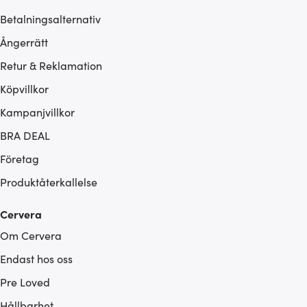
Betalningsalternativ
Ångerrätt
Retur & Reklamation
Köpvillkor
Kampanjvillkor
BRA DEAL
Företag
Produktåterkallelse
Cervera
Om Cervera
Endast hos oss
Pre Loved
Hållbarhet