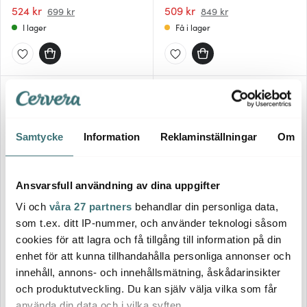
524 kr
509 kr
699 kr
849 kr
I lager
Få i lager
Endast hos oss
25%
30%
Samtycke
Information
Reklaminställningar
Om
Ansvarsfull användning av dina uppgifter
Vi och
våra 27 partners
behandlar din personliga data,
Orrefors
Riedel
som t.ex. ditt IP-nummer, och använder teknologi såsom
Orrefors x Björn Frantzén
Drink Specific kaffeglas 9 cl
coupeglas 21 cl 2-pack
2-pack klar
cookies för att lagra och få tillgång till information på din
enhet för att kunna tillhandahålla personliga annonser och
524 kr
349 kr
699 kr
499 kr
innehåll, annons- och innehållsmätning, åskådarinsikter
I lager
I lager
och produktutveckling. Du kan själv välja vilka som får
använda din data och i vilka syften.