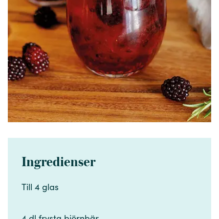
Ingredienser
Till 4 glas​​​​‌ ‍ ​‍​‍‌‍ ‌ ​‍‌‍‍‌‌‍‌ ‌‍‍‌‌‍ ‍​‍​‍​ ‍‍​‍​‍‌ ​ ‌‍​‌‌‍ ‍‌‍‍‌‌ ‌​‌ ‍‌​‍ ‍‌‍‍‌‌‍ ​‍​‍​‍ ​​‍​‍‌‍‍​‌ ​‍‌‍‌‌‌‍‌‍​‍​‍​ ‍‍​‍​‍‌‍‍​‌ ‌​‌ ‌​‌ ​​‌ ​ ​ ‍‍​‍ ​‍ ‌‍​ ‌‍ ‌‌ ​ ​‍ ‍‌‍​ ‌‍‌‌‌ ​‍‌ ‌‍‌‍‌‌‌ ​‍‌‍​‌​‍ ‍‌ ​ ‌‍‌‌​‍ ‌ ​​‌ ​‍‌‍ ‌‍‌​‌ ‌‌‌‍​ ‌ ‌​‌‍‍‌‌‍ ‌‍ ‍​‍ ‌‍‍‌‌‍ ‍‌ ‌​‌‍‌‌‌‍ ‍‌ ‌​​‍ ‌‍‌‌‌‍‌​‌‍‍‌‌ ‌​​‍ ‌‍ ‌‌‍ ‌‍‌​‌‍‌‌​ ‌‌ ​​‌ ​‍‌‍‌‌‌ ​ ‌‍‌‌‌‍ ‍‌ ‌​‌‍​‌‌ ‌​‌‍‍‌‌‍ ‌‍ ‍​ ‍ ‌‍‍‌‌‍‌​​ ‌​ ‌​​ ​‍​ ‌ ​ ​ ​ ‌‌‌‍​‍​ ‌‌​ ​ ​‍ ‌​ ​‌​ ‍​‌‍​ ​ ‌‌​‍ ‌​ ‌​​ ​‍‌‍​‌‌‍​‍​‍ ‌​ ‍​​ ​‌‌‍​‍‌‍‌‍​‍ ‌‌‍‌‌​ ‌​​ ​ ‌‍​‌​ ​​‌‍​‌​ ​ ‌‍‌‌​ ‌ ​ ‌​‌‍​ ‌‍‌​​ ‍ ‌ ‌​‌ ‍‌‌ ​​‌‍‌‌​ ‌‌ ​​‌‍​‌‌‍‌ ‌‍‌‌​ ‍ ‌ ​​‌‍​‌‌ ‌​‌‍‍​​ ‌‌‍​‍‌‍ ​‌‍ ‌‍​ ‌‍‍ ‌ ​ ​‍‌‌​ ‌‌‌​​‍‌‌ ‌‍‍ ‌‍‌‌‌ ‍‌​‍‌‌​ ​ ‌​‌​​‍‌‌​ ​ ‌​‌​​‍‌‌​ ​‍​ ​‍​ ​​​ ‌​‌‍‌‍​ ‌ ‌‍​ ​ ‌​‌‍​‍‌‍​‍​‍ ‌​ ‍‌‌‍‌‍​ ​‌‌‍‌​​‍ ‌​ ‌​​ ​‌​ ‌‍​ ‍‌​‍ ‌‌‍​‍‌‍‌‍‌‍​‍​ ‍​​‍ ‌​ ‍‌​ ‍‌​ ​‍‌‍​‌​ ‍‌​ ​ ​ ‌​​ ‌‌‌‍‌‌‌‍‌‍‌‍‌​​ ‌​​‍‌‌​ ​‍​ ​‍​‍‌‌​ ‌‌‌​‌​​‍ ‍‌‍​ ‌‍ ‌‍ ​‌ ‌‌‌‍ ‌‌‍ ‍‌ ​ ​‍‌‌​ ‌‌‌​​‍‌‌ ‌‍‍ ‌‍‌‌‌ ‍‌​‍‌‌​ ​ ‌​‌​​‍‌‌​ ​ ‌​‌​​‍‌‌​ ​‍​ ​‍​ ​‍​ ​‌​ ​‍​ ‍​​ ​‍‌‍​‍​ ‌​​ ​ ‌‍​‌​ ‌​​ ​‌​ ​ ​‍‌‌​ ​‍​ ​‍​‍‌‌​ ‌‌‌​‌​​‍ ‍‌‍‍‌‌ ‌​‌‍‌‌‌‍ ‌‌ ​ ​‍‌‌​ ‌‌‌​​‍​ ​​​‍‌‌​ ‌‌‌​‌​​ ‌‍​‍‌‍​‌‌ ​ ‌‍‌‌‌‌‌‌‌ ​‍‌‍ ​​ ‌‌‍‍​‌ ‌​‌ ‌​‌ ​​‌ ​ ​‍‌‌​ ​ ‌​​‌​‍‌‌​ ​‍‌​‌‍​‍‌‌​ ​‍‌​‌‍‌‍​ ‌‍ ‌‌ ​ ​‍ ‍‌‍​ ‌‍‌‌‌ ​‍‌ ‌‍‌‍‌‌‌ ​‍‌‍​‌​‍ ‍‌ ​ ‌‍‌‌​‍‌‍‌‍‍‌‌‍‌​​ ‌​ ‌​​ ​‍​ ‌ ​ ​ ​ ‌‌‌‍​‍​ ‌‌​ ​ ​‍ ‌​ ​‌​ ‍​‌‍​ ​ ‌‌​‍ ‌​ ‌​​ ​‍‌‍​‌‌‍​‍​‍ ‌​ ‍​​ ​‌‌‍​‍‌‍‌‍​‍ ‌‌‍‌‌​ ‌​​ ​ ‌‍​‌​ ​​‌‍​‌​ ​ ‌‍‌‌​ ‌ ​ ‌​‌‍​ ‌‍‌​​‍‌‍‌ ‌​‌ ‍‌‌ ​​‌‍‌‌​ ‌‌ ​​‌‍​‌‌‍‌ ‌‍‌‌​‍‌‍‌ ​​‌‍​‌‌ ‌​‌‍‍​​ ‌‌‍​‍‌‍ ​‌‍ ‌‍​ ‌‍‍ ‌ ​ ​‍‌‌​ ‌‌‌​​‍‌‌ ‌‍‍ ‌‍‌‌‌ ‍‌​‍‌‌​ ​ ‌​‌​​‍‌‌​ ​ ‌​‌​​‍‌‌​ ​‍​ ​‍​ ​​​ ‌​‌‍‌‍​ ‌ ‌‍​ ​ ‌​‌‍​‍‌‍​‍​‍ ‌​ ‍‌‌‍‌‍​ ​‌‌‍‌​​‍ ‌​ ‌​​ ​‌​ ‌‍​ ‍‌​‍ ‌‌‍​‍‌‍‌‍‌‍​‍​ ‍​​‍ ‌​ ‍‌​ ‍‌​ ​‍‌‍​‌​ ‍‌​ ​ ​ ‌​​ ‌‌‌‍‌‌‌‍‌‍‌‍‌​​ ‌​​‍‌‌​ ​‍​ ​‍​‍‌‌​ ‌‌‌​‌​​‍ ‍‌‍​ ‌‍ ‌‍ ​‌ ‌‌‌‍ ‌‌‍ ‍‌ ​ ​‍‌‌​ ‌‌‌​​‍‌‌ ‌‍‍ ‌‍‌‌‌ ‍‌​‍‌‌​ ​ ‌​‌​​‍‌‌​ ​ ‌​‌​​‍‌‌​ ​‍​ ​‍​ ​‍​ ​‌​ ​‍​ ‍​​ ​‍‌‍​‍​ ‌​​ ​ ‌‍​‌​ ‌​​ ​‌​ ​ ​‍‌‌​ ​‍​ ​‍​‍‌‌​ ‌‌‌​‌​​‍ ‍‌‍‍‌‌ ‌​‌‍‌‌‌‍ ‌‌ ​ ​‍‌‌​ ‌‌‌​​‍​ ​​​‍‌‌​ ‌‌‌​‌​​‍‌‍‌ ‌ ‌‍ ‌ ​‍‌‍‍ ‌ ​ ‌ ​​‌‍​‌‌‍​ ‌‍‌‌​ ‌‌ ​​‌ ​‍‌‍ ‌‍‌​‌ ‌‌‌‍​ ‌ ‌​‌‍‍‌‌‍ ‌‍ ‍​‍‌‍‌ ​​‌‍‌‌‌ ​‍‌ ​ ‌ ​​‌‍‌‌‌‍​ ‌ ‌​‌‍‍‌‌ ‌‍‌‍‌‌​ ‌‌ ​​‌ ‌‌‌‍​‍‌‍ ​‌‍‍‌‌ ​ ‌‍‍​‌‍‌‌‌‍‌​​‍​‍‌ ‌
4 dl frysta björnbär​​​​‌ ‍ ​‍​‍‌‍ ‌ ​‍‌‍‍‌‌‍‌ ‌‍‍‌‌‍ ‍​‍​‍​ ‍‍​‍​‍‌ ​ ‌‍​‌‌‍ ‍‌‍‍‌‌ ‌​‌ ‍‌​‍ ‍‌‍‍‌‌‍ ​‍​‍​‍ ​​‍​‍‌‍‍​‌ ​‍‌‍‌‌‌‍‌‍​‍​‍​ ‍‍​‍​‍‌‍‍​‌ ‌​‌ ‌​‌ ​​‌ ​ ​ ‍‍​‍ ​‍ ‌‍​ ‌‍ ‌‌ ​ ​‍ ‍‌‍​ ‌‍‌‌‌ ​‍‌ ‌‍‌‍‌‌‌ ​‍‌‍​‌​‍ ‍‌ ​ ‌‍‌‌​‍ ‌ ​​‌ ​‍‌‍ ‌‍‌​‌ ‌‌‌‍​ ‌ ‌​‌‍‍‌‌‍ ‌‍ ‍​‍ ‌‍‍‌‌‍ ‍‌ ‌​‌‍‌‌‌‍ ‍‌ ‌​​‍ ‌‍‌‌‌‍‌​‌‍‍‌‌ ‌​​‍ ‌‍ ‌‌‍ ‌‍‌​‌‍‌‌​ ‌‌ ​​‌ ​‍‌‍‌‌‌ ​ ‌‍‌‌‌‍ ‍‌ ‌​‌‍​‌‌ ‌​‌‍‍‌‌‍ ‌‍ ‍​ ‍ ‌‍‍‌‌‍‌​​ ‌​ ‌​​ ​‍​ ‌ ​ ​ ​ ‌‌‌‍​‍​ ‌‌​ ​ ​‍ ‌​ ​‌​ ‍​‌‍​ ​ ‌‌​‍ ‌​ ‌​​ ​‍‌‍​‌‌‍​‍​‍ ‌​ ‍​​ ​‌‌‍​‍‌‍‌‍​‍ ‌‌‍‌‌​ ‌​​ ​ ‌‍​‌​ ​​‌‍​‌​ ​ ‌‍‌‌​ ‌ ​ ‌​‌‍​ ‌‍‌​​ ‍ ‌ ‌​‌ ‍‌‌ ​​‌‍‌‌​ ‌‌ ​​‌‍​‌‌‍‌ ‌‍‌‌​ ‍ ‌ ​​‌‍​‌‌ ‌​‌‍‍​​ ‌‌‍​‍‌‍ ​‌‍ ‌‍​ ‌‍‍ ‌ ​ ​‍‌‌​ ‌‌‌​​‍‌‌ ‌‍‍ ‌‍‌‌‌ ‍‌​‍‌‌​ ​ ‌​‌​​‍‌‌​ ​ ‌​‌​​‍‌‌​ ​‍​ ​‍​ ​​​ ‌​‌‍‌‍​ ‌ ‌‍​ ​ ‌​‌‍​‍‌‍​‍​‍ ‌​ ‍‌‌‍‌‍​ ​‌‌‍‌​​‍ ‌​ ‌​​ ​‌​ ‌‍​ ‍‌​‍ ‌‌‍​‍‌‍‌‍‌‍​‍​ ‍​​‍ ‌​ ‍‌​ ‍‌​ ​‍‌‍​‌​ ‍‌​ ​ ​ ‌​​ ‌‌‌‍‌‌‌‍‌‍‌‍‌​​ ‌​​‍‌‌​ ​‍​ ​‍​‍‌‌​ ‌‌‌​‌​​‍ ‍‌‍​ ‌‍ ‌‍ ​‌ ‌‌‌‍ ‌‌‍ ‍‌ ​ ​‍‌‌​ ‌‌‌​​‍‌‌ ‌‍‍ ‌‍‌‌‌ ‍‌​‍‌‌​ ​ ‌​‌​​‍‌‌​ ​ ‌​‌​​‍‌‌​ ​‍​ ​‍​ ​‍​ ​‌​ ​‍​ ‍​​ ​‍‌‍​‍​ ‌​​ ​ ‌‍​‌​ ‌​​ ​‌​ ​ ​‍‌‌​ ​‍​ ​‍​‍‌‌​ ‌‌‌​‌​​‍ ‍‌‍‍‌‌ ‌​‌‍‌‌‌‍ ‌‌ ​ ​‍‌‌​ ‌‌‌​​‍​ ​‍​‍‌‌​ ‌‌‌​‌​​ ‌‍​‍‌‍​‌‌ ​ ‌‍‌‌‌‌‌‌‌ ​‍‌‍ ​​ ‌‌‍‍​‌ ‌​‌ ‌​‌ ​​‌ ​ ​‍‌‌​ ​ ‌​​‌​‍‌‌​ ​‍‌​‌‍​‍‌‌​ ​‍‌​‌‍‌‍​ ‌‍ ‌‌ ​ ​‍ ‍‌‍​ ‌‍‌‌‌ ​‍‌ ‌‍‌‍‌‌‌ ​‍‌‍​‌​‍ ‍‌ ​ ‌‍‌‌​‍‌‍‌‍‍‌‌‍‌​​ ‌​ ‌​​ ​‍​ ‌ ​ ​ ​ ‌‌‌‍​‍​ ‌‌​ ​ ​‍ ‌​ ​‌​ ‍​‌‍​ ​ ‌‌​‍ ‌​ ‌​​ ​‍‌‍​‌‌‍​‍​‍ ‌​ ‍​​ ​‌‌‍​‍‌‍‌‍​‍ ‌‌‍‌‌​ ‌​​ ​ ‌‍​‌​ ​​‌‍​‌​ ​ ‌‍‌‌​ ‌ ​ ‌​‌‍​ ‌‍‌​​‍‌‍‌ ‌​‌ ‍‌‌ ​​‌‍‌‌​ ‌‌ ​​‌‍​‌‌‍‌ ‌‍‌‌​‍‌‍‌ ​​‌‍​‌‌ ‌​‌‍‍​​ ‌‌‍​‍‌‍ ​‌‍ ‌‍​ ‌‍‍ ‌ ​ ​‍‌‌​ ‌‌‌​​‍‌‌ ‌‍‍ ‌‍‌‌‌ ‍‌​‍‌‌​ ​ ‌​‌​​‍‌‌​ ​ ‌​‌​​‍‌‌​ ​‍​ ​‍​ ​​​ ‌​‌‍‌‍​ ‌ ‌‍​ ​ ‌​‌‍​‍‌‍​‍​‍ ‌​ ‍‌‌‍‌‍​ ​‌‌‍‌​​‍ ‌​ ‌​​ ​‌​ ‌‍​ ‍‌​‍ ‌‌‍​‍‌‍‌‍‌‍​‍​ ‍​​‍ ‌​ ‍‌​ ‍‌​ ​‍‌‍​‌​ ‍‌​ ​ ​ ‌​​ ‌‌‌‍‌‌‌‍‌‍‌‍‌​​ ‌​​‍‌‌​ ​‍​ ​‍​‍‌‌​ ‌‌‌​‌​​‍ ‍‌‍​ ‌‍ ‌‍ ​‌ ‌‌‌‍ ‌‌‍ ‍‌ ​ ​‍‌‌​ ‌‌‌​​‍‌‌ ‌‍‍ ‌‍‌‌‌ ‍‌​‍‌‌​ ​ ‌​‌​​‍‌‌​ ​ ‌​‌​​‍‌‌​ ​‍​ ​‍​ ​‍​ ​‌​ ​‍​ ‍​​ ​‍‌‍​‍​ ‌​​ ​ ‌‍​‌​ ‌​​ ​‌​ ​ ​‍‌‌​ ​‍​ ​‍​‍‌‌​ ‌‌‌​‌​​‍ ‍‌‍‍‌‌ ‌​‌‍‌‌‌‍ ‌‌ ​ ​‍‌‌​ ‌‌‌​​‍​ ​‍​‍‌‌​ ‌‌‌​‌​​‍‌‍‌ ‌ ‌‍ ‌ ​‍‌‍‍ ‌ ​ ‌ ​​‌‍​‌‌‍​ ‌‍‌‌​ ‌‌ ​​‌ ​‍‌‍ ‌‍‌​‌ ‌‌‌‍​ ‌ ‌​‌‍‍‌‌‍ ‌‍ ‍​‍‌‍‌ ​​‌‍‌‌‌ ​‍‌ ​ ‌ ​​‌‍‌‌‌‍​ ‌ ‌​‌‍‍‌‌ ‌‍‌‍‌‌​ ‌‌ ​​‌ ‌‌‌‍​‍‌‍ ​‌‍‍‌‌ ​ ‌‍‍​‌‍‌‌‌‍‌​​‍​‍‌ ‌