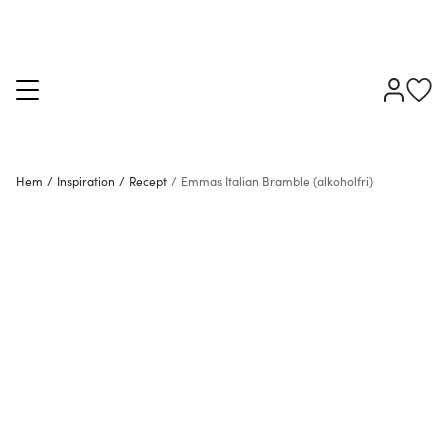
Hem
/
Inspiration
/
Recept
/
Emmas Italian Bramble (alkoholfri)