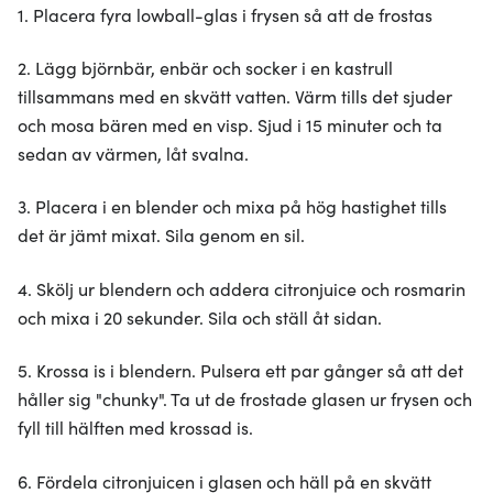
1. Placera fyra lowball-glas i frysen så att de frostas
2. Lägg björnbär, enbär och socker i en kastrull
tillsammans med en skvätt vatten. Värm tills det sjuder
och mosa bären med en visp. Sjud i 15 minuter och ta
sedan av värmen, låt svalna.
3. Placera i en blender och mixa på hög hastighet tills
det är jämt mixat. Sila genom en sil.
4. Skölj ur blendern och addera citronjuice och rosmarin
och mixa i 20 sekunder. Sila och ställ åt sidan.
5. Krossa is i blendern. Pulsera ett par gånger så att det
håller sig "chunky". Ta ut de frostade glasen ur frysen och
fyll till hälften med krossad is.
6. Fördela citronjuicen i glasen och häll på en skvätt