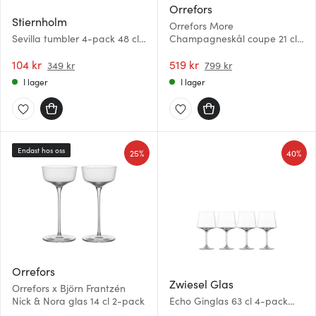
Orrefors
Stiernholm
Orrefors More
Sevilla tumbler 4-pack 48 cl
Champagneskål coupe 21 cl
klar
4-pack
104 kr
519 kr
349 kr
799 kr
I lager
I lager
Endast hos oss
25%
40%
Orrefors
Zwiesel Glas
Orrefors x Björn Frantzén
Nick & Nora glas 14 cl 2-pack
Echo Ginglas 63 cl 4-pack
Klar