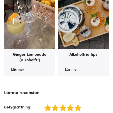
Ginger Lemonade
Alkoholfria tips
(alkoholfri)
Läs mer
Läs mer
Lämna recension
Betygsättning
:
1 star
2 stars
3 stars
4 stars
5 stars