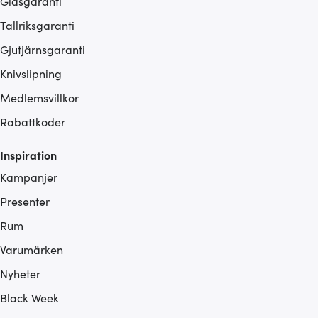
Glasgaranti
Tallriksgaranti
Gjutjärnsgaranti
Knivslipning
Medlemsvillkor
Rabattkoder
Inspiration
Kampanjer
Presenter
Rum
Varumärken
Nyheter
Black Week