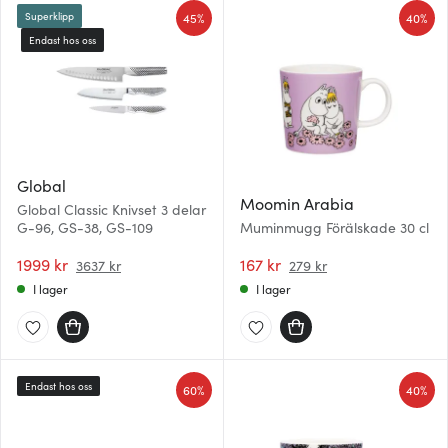
45%
40%
Superklipp
Endast hos oss
Global
Moomin Arabia
Global Classic Knivset 3 delar
G-96, GS-38, GS-109
Muminmugg Förälskade 30 cl
1999 kr
167 kr
3637 kr
279 kr
I lager
I lager
Endast hos oss
60%
40%