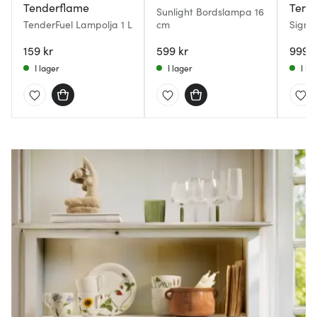
Tenderflame
Tend
Sunlight Bordslampa 16
TenderFuel Lampolja 1 L
cm
Signal
L Ros
159 kr
599 kr
999 k
I lager
I lager
I la