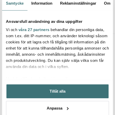
Samtycke
Information
Reklaminställningar
Om
Köksmaskin AKM6230 Nordic
1539 kr
Sage
7990 kr
2199 kr
I lager
I lager
Ansvarsfull användning av dina uppgifter
Vi och
våra 27 partners
behandlar din personliga data,
som t.ex. ditt IP-nummer, och använder teknologi såsom
Superklipp
45%
40%
cookies för att lagra och få tillgång till information på din
enhet för att kunna tillhandahålla personliga annonser och
innehåll, annons- och innehållsmätning, åskådarinsikter
och produktutveckling. Du kan själv välja vilka som får
använda din data och i vilka syften.
Med din tillåtelse skulle vi även vilja:
Samla in information om din geografiska plats som
Anders Petter
Le Creuset
Tillåt alla
kan ha en noggrannhet på upp till flera meter
Backaryd Kastrullset 3 delar
Signature gjutjärnsgryta
Identifiera din enhet genom att aktivt skanna den för
med glaslock
rund 26 cm 5,3 L Volcanic
1099 kr
2555 kr
specifika kännetecken (fingeravtryck)
1998 kr
4259 kr
Anpassa
I lager
I lager
Ta reda på mer om hur dina personliga uppgifter