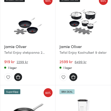
60%
60%
Jamie Oliver
Jamie Oliver
Tefal Enjoy stekpanna 2
Tefal Enjoy Kastrullset 9 delar
delar 24+28 cm keramisk
beläggning
919 kr
2599 kr
2299 kr
6499 kr
I lager
I lager
Superklipp
BRA DEAL
60%