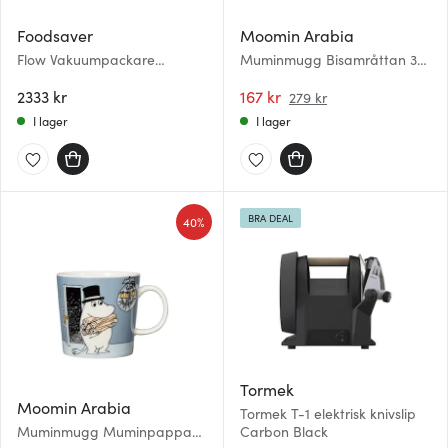
Foodsaver
Moomin Arabia
Flow Vakuumpackare
Muminmugg Bisamråttan 30
FFS006X
cl Beige
2333 kr
167 kr
279 kr
I lager
I lager
BRA DEAL
40%
Tormek
Moomin Arabia
Tormek T-1 elektrisk knivslip
Muminmugg Muminpappan
Carbon Black