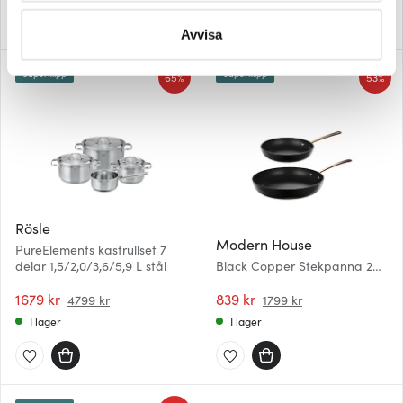
behandlas och ställ in dina preferenser i
detaljsektionen
.
Du kan ändra eller dra tillbaka ditt samtycke när som
Avvisa
helst från cookie-förklaringen.
Superklipp
Superklipp
65%
53%
Vi använder cookies för att innehållet och annonserna
ska anpassas efter det som vi tror att du tycker om. Det
gör också att vi kan analysera vår trafik och göra
hemsidan ännu bättre. Du bestämmer själv vilka cookies
som du vill dela med dig av.
Rösle
Modern House
PureElements kastrullset 7
delar 1,5/2,0/3,6/5,9 L stål
Black Copper Stekpanna 2
delar 20+28 cm Svart/Koppar
1679 kr
839 kr
4799 kr
1799 kr
I lager
I lager