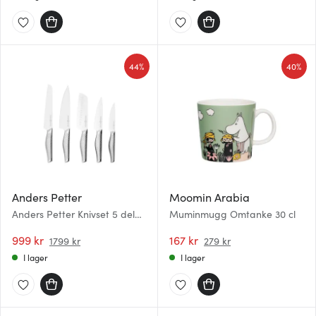
44%
40%
Anders Petter
Moomin Arabia
Anders Petter Knivset 5 delar
Muminmugg Omtanke 30 cl
Rostfritt stål
999 kr
167 kr
1799 kr
279 kr
I lager
I lager