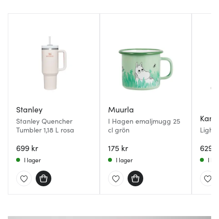
Stanley
Muurla
Kama
Stanley Quencher
I Hagen emaljmugg 25
Tumbler 1,18 L rosa
cl grön
Lighte
elektr
699 kr
175 kr
629 k
I lager
I lager
I la