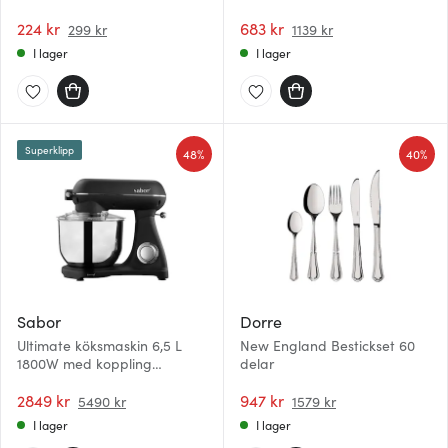
Sommardans
224 kr
683 kr
299 kr
1139 kr
I lager
I lager
Superklipp
48%
40%
Sabor
Dorre
Ultimate köksmaskin 6,5 L
New England Bestickset 60
1800W med koppling
delar
mattsvart/frostad
2849 kr
947 kr
5490 kr
1579 kr
I lager
I lager