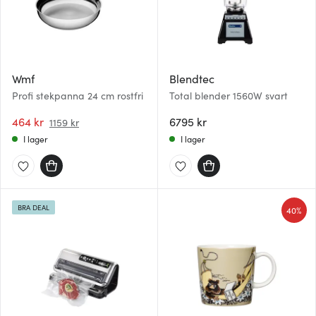
Wmf
Blendtec
Profi stekpanna 24 cm rostfri
Total blender 1560W svart
464 kr
6795 kr
1159 kr
I lager
I lager
BRA DEAL
40%