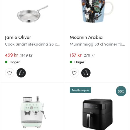
Jamie Oliver
Moomin Arabia
Cook Smart stekpanna 28 cm
Muminmugg 30 cl Vänner för
rostfritt stål
alltid
459 kr
167 kr
1149 kr
279 kr
I lager
I lager
Medlemspris
50%