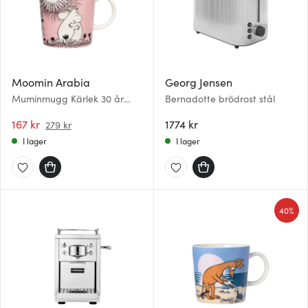
Moomin Arabia
Georg Jensen
Muminmugg Kärlek 30 år
Bernadotte brödrost stål
rosa 30 cl presentask
167 kr
1774 kr
279 kr
I lager
I lager
40%