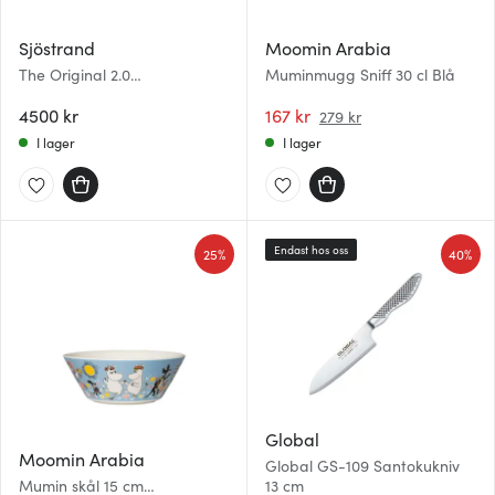
Sjöstrand
Moomin Arabia
The Original 2.0
Muminmugg Sniff 30 cl Blå
kaffekapselmaskin 1,2 L stål
4500 kr
167 kr
279 kr
I lager
I lager
Endast hos oss
25%
40%
Global
Moomin Arabia
Global GS-109 Santokukniv
Mumin skål 15 cm
13 cm