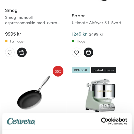
Smeg
Sabor
Smeg manuell
espressomaskin med kvarn
Ultimate Airfryer 5 L Svart
EGF03 pastellgrön
9995 kr
1249 kr
2499 kr
Få i lager
I lager
BRA DEAL
Endast hos oss
30%
Scanpan
Ankarsrum
Scanpan CTX Stekpanna 28
cm
Ankarsrum Assistent Original