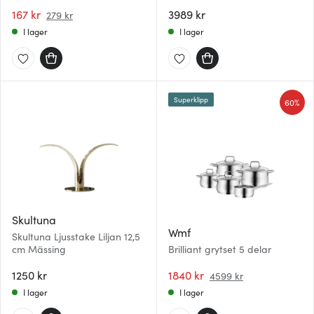
30 cl Grå
167 kr
3989 kr
279 kr
I lager
I lager
Superklipp
60%
Skultuna
Wmf
Skultuna Ljusstake Liljan 12,5
cm Mässing
Brilliant grytset 5 delar
1250 kr
1840 kr
4599 kr
I lager
I lager