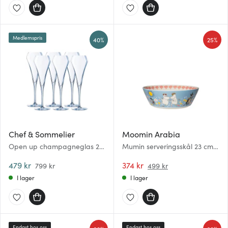
Medlemspris
40%
25%
Chef & Sommelier
Moomin Arabia
Open up champagneglas 20
Mumin serveringsskål 23 cm
cl 6-pack
Sommardans
479 kr
374 kr
799 kr
499 kr
I lager
I lager
Endast hos oss
Endast hos oss