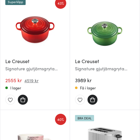
Superklipp
43%
Le Creuset
Le Creuset
Signature gjutjärnsgryta
Signature gjutjärnsgryta
rund 26 cm 5,3 L Cerise
rund 24 cm 4,2 L Bamboo
2555 kr
Green
3989 kr
4519 kr
I lager
Få i lager
BRA DEAL
40%