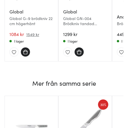
Global
Global
Ander
Global G-9 brödkniv 22
Global GN-004
cm högerhänt
Brödkniv tandad
Brödk
oriental 23 cm
borsta
1084 kr
1299 kr
449 k
1549 kr
I lager
I lager
I la
Mer från samma serie
30%