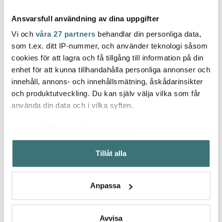
Ansvarsfull användning av dina uppgifter
Vi och
våra 27 partners
behandlar din personliga data,
som t.ex. ditt IP-nummer, och använder teknologi såsom
cookies för att lagra och få tillgång till information på din
Jonas
Global
Glob
enhet för att kunna tillhandahålla personliga annonser och
Jonas Måttsats i 4 delar
Global G2 Kockkniv 20
Globa
innehåll, annons- och innehållsmätning, åskådarinsikter
Rostfri
cm
1005 s
och produktutveckling. Du kan själv välja vilka som får
129 kr
1084 kr
249 k
1549 kr
använda din data och i vilka syften.
I lager
I lager
I la
Med din tillåtelse skulle vi även vilja:
Samla in information om din geografiska plats som
Tillåt alla
kan ha en noggrannhet på upp till flera meter
Identifiera din enhet genom att aktivt skanna den för
specifika kännetecken (fingeravtryck)
Låt dig inspireras av våra kunder
Anpassa
Ta reda på mer om hur dina personliga uppgifter
behandlas och ställ in dina preferenser i
detaljsektionen
.
Du kan ändra eller dra tillbaka ditt samtycke när som
Avvisa