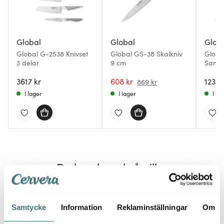
Global
Global
Glob
Global G-2538 Knivset
Global GS-38 Skalkniv
Globa
3 delar
9 cm
Santo
3617 kr
608 kr
1239 
869 kr
I lager
I lager
I la
Du kanske också gillar
30%
Samtycke
Information
Reklaminställningar
Om