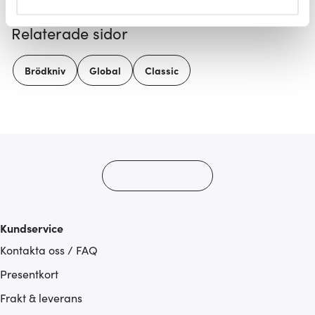
helst från cookie-förklaringen.
Relaterade sidor
Vi använder cookies för att innehållet och annonserna
ska anpassas efter det som vi tror att du tycker om. Det
Brödkniv
Global
Classic
gör också att vi kan analysera vår trafik och göra
hemsidan ännu bättre. Du bestämmer själv vilka cookies
som du vill dela med dig av.
Kundservice
Kontakta oss / FAQ
Presentkort
Frakt & leverans