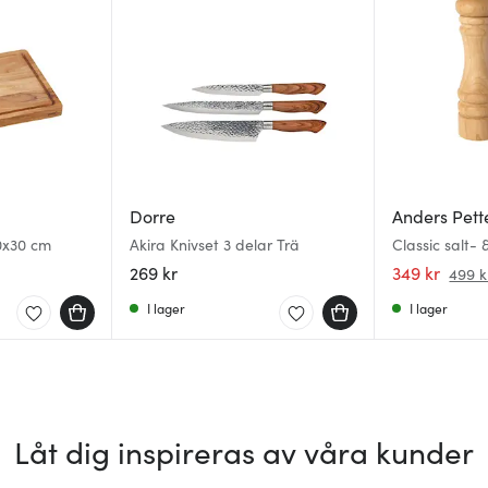
Dorre
Anders Pett
0x30 cm
Akira Knivset 3 delar Trä
Classic salt-
cm 2 delar na
269 kr
349 kr
499 k
I lager
I lager
Låt dig inspireras av våra kunder