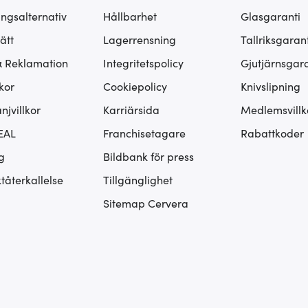
ingsalternativ
Hållbarhet
Glasgaranti
ätt
Lagerrensning
Tallriksgarant
& Reklamation
Integritetspolicy
Gjutjärnsgara
kor
Cookiepolicy
Knivslipning
jvillkor
Karriärsida
Medlemsvillk
EAL
Franchisetagare
Rabattkoder
g
Bildbank för press
tåterkallelse
Tillgänglighet
Sitemap Cervera