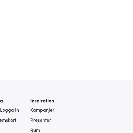
ra
Inspiration
 Logga in
Kampanjer
lemskort
Presenter
Rum