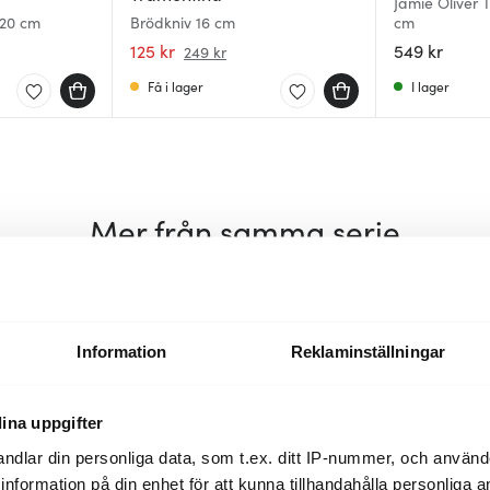
Jamie Oliver 
 20 cm
Brödkniv 16 cm
cm
125 kr
549 kr
249 kr
Få i lager
I lager
Mer från samma serie
Information
Reklaminställningar
ina uppgifter
ndlar din personliga data, som t.ex. ditt IP-nummer, och använ
ill information på din enhet för att kunna tillhandahålla personliga