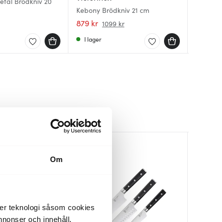
Tefal Brödkniv 20
Kebony Brödkniv 21 cm
Brödkni
Brödkniv
879 kr
1059 kr
449 kr
1099 kr
I lager
I lager
I lager
Om
der teknologi såsom cookies
 annonser och innehåll,