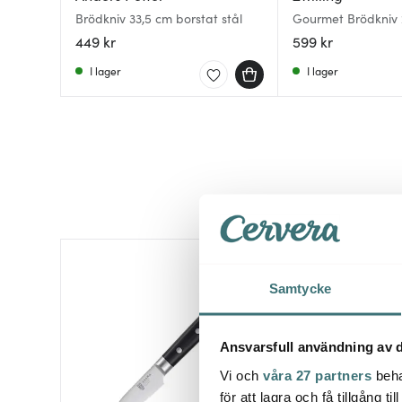
Brödkniv 33,5 cm borstat stål
Gourmet Brödkniv
449 kr
599 kr
I lager
I lager
Samtycke
Ansvarsfull användning av d
Vi och
våra 27 partners
beha
för att lagra och få tillgång t