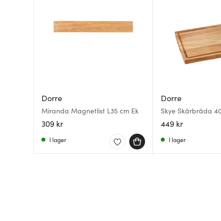
Dorre
Dorre
Miranda Magnetlist L35 cm Ek
Skye Skärbräda 4
309 kr
449 kr
I lager
I lager