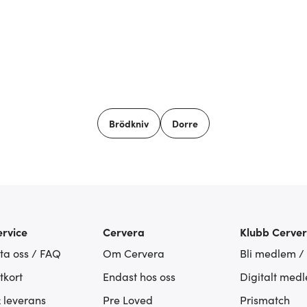
Brödkniv
Dorre
rvice
Cervera
Klubb Cerve
ta oss / FAQ
Om Cervera
Bli medlem /
tkort
Endast hos oss
Digitalt med
& leverans
Pre Loved
Prismatch