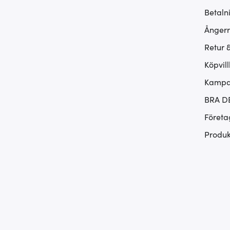
Betaln
Ångerr
Retur 
Köpvill
Kampan
BRA D
Företa
Produk