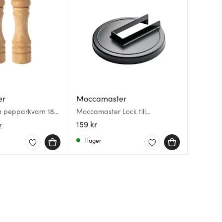
Dorre
er
Moccamaster
Dorre
Miranda
 & pepparkvarn 18
Moccamaster Lock till
Victoria
Ek
tur
filterhållare
159 kr
947 kr
309 kr
r
I lager
I lager
I lager