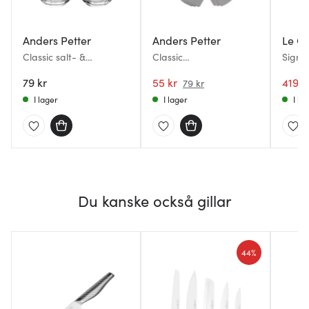
Anders Petter
Anders Petter
Le Cr
Classic salt- &
Classic
Signa
pepparset ströare 11
Stekpanneskydd 3-
23+13
cm klar
79 kr
pack grå
55 kr
419 k
79 kr
I lager
I lager
I la
Du kanske också gillar
44%