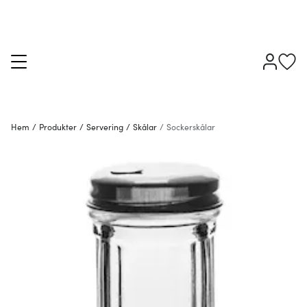
Hem
/
Produkter
/
Servering
/
Skålar
/
Sockerskålar