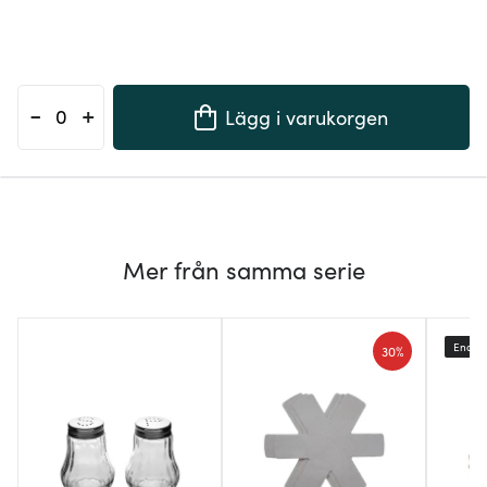
-
+
Lägg i varukorgen
Mer från samma serie
Endast
30%