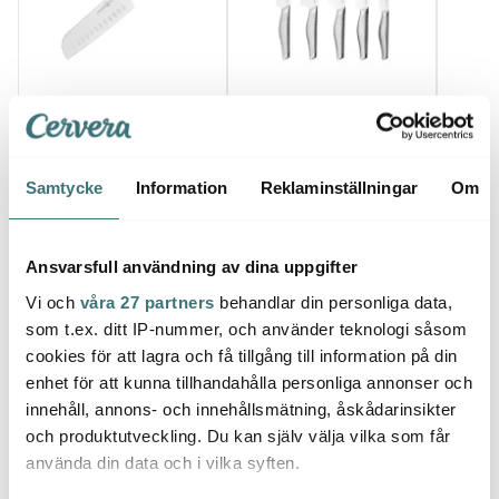
Anders Petter
Anders Petter
Ander
Santokukniv 30 cm
Anders Petter Knivset 5
Steel 
borstat stål
delar Rostfritt stål
potat
449 kr
999 kr
stål
329 k
1799 kr
Samtycke
Information
Reklaminställningar
Om
I lager
I lager
I la
Ansvarsfull användning av dina uppgifter
Vi och
våra 27 partners
behandlar din personliga data,
som t.ex. ditt IP-nummer, och använder teknologi såsom
cookies för att lagra och få tillgång till information på din
Låt dig inspireras av våra kunder
enhet för att kunna tillhandahålla personliga annonser och
innehåll, annons- och innehållsmätning, åskådarinsikter
och produktutveckling. Du kan själv välja vilka som får
använda din data och i vilka syften.