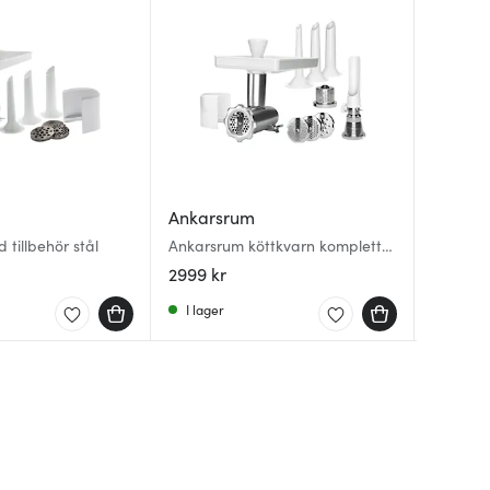
Ankarsrum
Anders
Mingle
 tillbehör stål
Ankarsrum köttkvarn komplett
Asymmet
Kökster
set
delar B
2999 kr
399 kr
209 kr
I lager
I lager
I lager