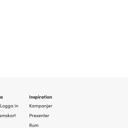
ra
Inspiration
 Logga in
Kampanjer
lemskort
Presenter
Rum