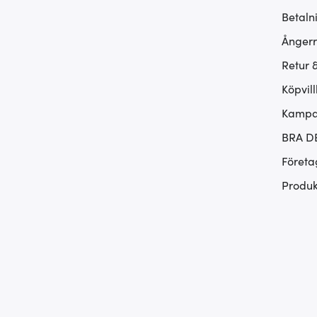
Betaln
Ångerr
Retur 
Köpvill
Kampan
BRA D
Företa
Produk