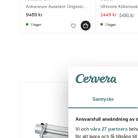
Ankarsrum Assistent Original
Ultimate Köksmaski
Köksmaskin Black Diamond +
9489 kr
2449 kr
5490 kr
Glassmaskin
I lager
I lager
Samtycke
Ansvarsfull användning av d
Vi och
våra 27 partners
beha
för att lagra och få tillgång t