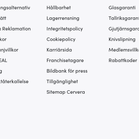
ingsalternativ
Hållbarhet
Glasgaranti
ätt
Lagerrensning
Tallriksgarant
& Reklamation
Integritetspolicy
Gjutjärnsgara
kor
Cookiepolicy
Knivslipning
jvillkor
Karriärsida
Medlemsvillk
EAL
Franchisetagare
Rabattkoder
g
Bildbank för press
tåterkallelse
Tillgänglighet
Sitemap Cervera