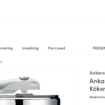
rvering
Inredning
Pre Loved
PRESE
nt
Ankar
Ankar
Köks
Beskrivni