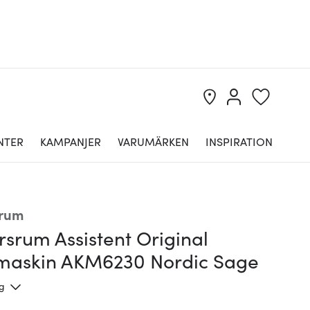
NTER
KAMPANJER
VARUMÄRKEN
INSPIRATION
srum
srum Assistent Original
maskin AKM6230 Nordic Sage
ng