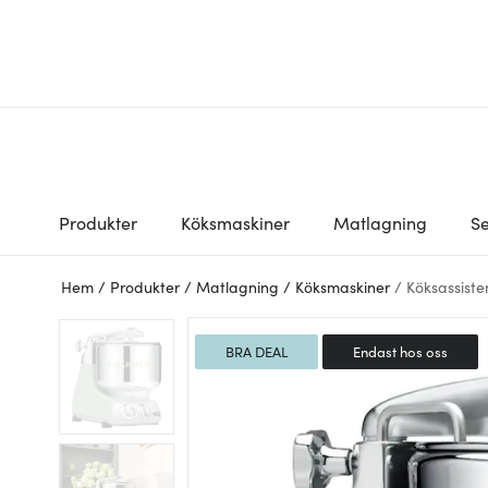
Produkter
Köksmaskiner
Matlagning
Se
Hem
/
Produkter
/
Matlagning
/
Köksmaskiner
/
Köksassiste
BRA DEAL
Endast hos oss