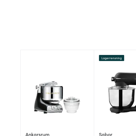
Lagerrensning
Ankarsrum
Sabor