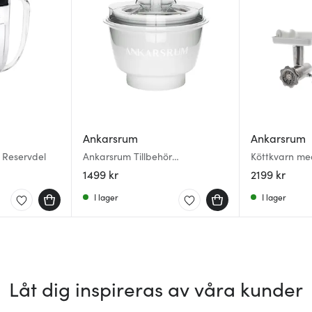
Ankarsrum
Ankarsrum
 Reservdel
Ankarsrum Tillbehör
Köttkvarn med
Glassmaskin 1,5 L Vit
1499 kr
2199 kr
I lager
I lager
Låt dig inspireras av våra kunder