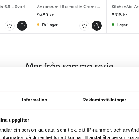
n 6,5 L Svart
Ankarsrum köksmaskin Creme
KitchenAid Ar
Light + Glassmaskin
5KSM125 4,8 
9489 kr
5318 kr
Få i lager
I lager
Mer från samma serie
Information
Reklaminställningar
ina uppgifter
ndlar din personliga data, som t.ex. ditt IP-nummer, och använ
ill information på din enhet för att kunna tillhandahålla personliga