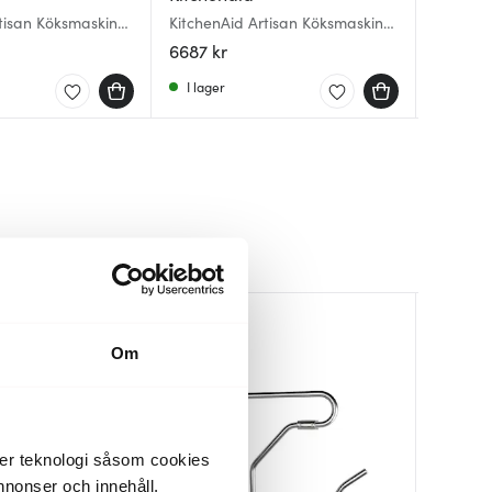
tisan Köksmaskin
KitchenAid Artisan Köksmaskin
Kitchen
Ankarsru
L Creme
5KSM175 4,8 L Grafit metallic
5KSM125
Köksmas
6687 kr
5909 k
9489 k
Glassma
I lager
I lager
I lager
Om
der teknologi såsom cookies
 annonser och innehåll,