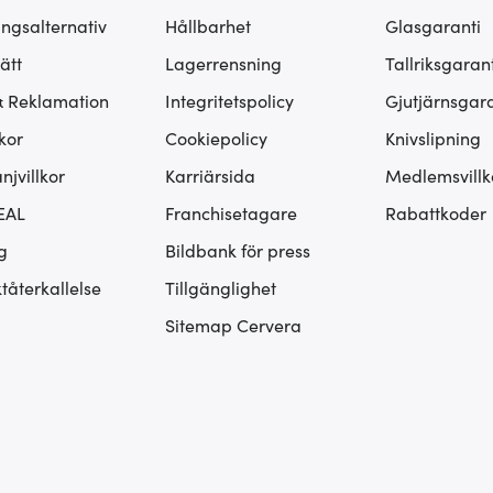
ingsalternativ
Hållbarhet
Glasgaranti
ätt
Lagerrensning
Tallriksgarant
& Reklamation
Integritetspolicy
Gjutjärnsgara
kor
Cookiepolicy
Knivslipning
jvillkor
Karriärsida
Medlemsvillk
EAL
Franchisetagare
Rabattkoder
g
Bildbank för press
tåterkallelse
Tillgänglighet
Sitemap Cervera