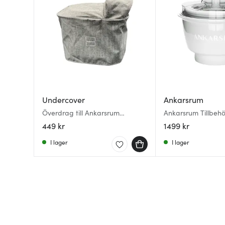
Undercover
Ankarsrum
Överdrag till Ankarsrum
Ankarsrum Tillbehö
Köksmaskin
Glassmaskin 1,5 L V
449 kr
1499 kr
I lager
I lager