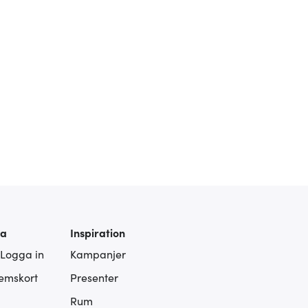
ra
Inspiration
 Logga in
Kampanjer
lemskort
Presenter
Rum