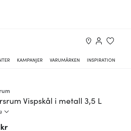
NTER
KAMPANJER
VARUMÄRKEN
INSPIRATION
srum
srum Vispskål i metall 3,5 L
ng
 kr