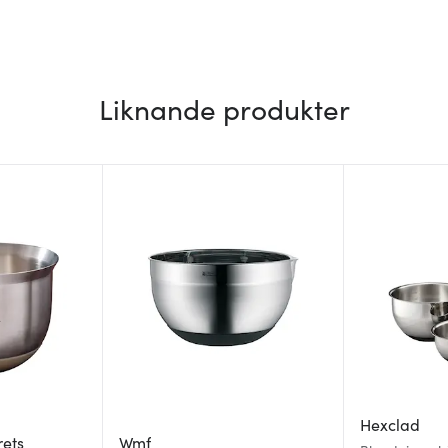
Liknande produkter
Hexclad
rets
Wmf