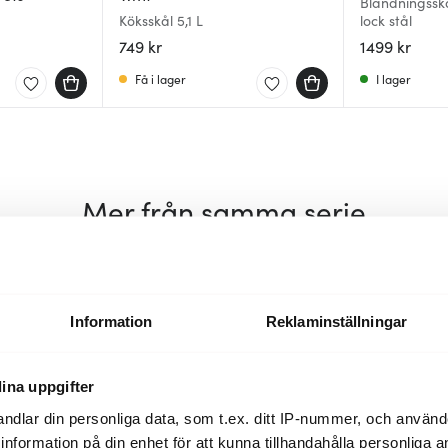
Blandningsskå
Köksskål 5,1 L
lock stål
749 kr
1499 kr
Få i lager
I lager
Mer från samma serie
Information
Reklaminställningar
ina uppgifter
ndlar din personliga data, som t.ex. ditt IP-nummer, och använ
ill information på din enhet för att kunna tillhandahålla personliga