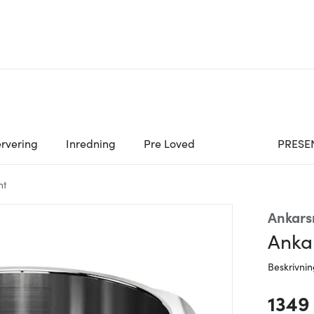
rvering
Inredning
Pre Loved
PRESE
nt
Ankar
Ankar
Beskrivni
1349