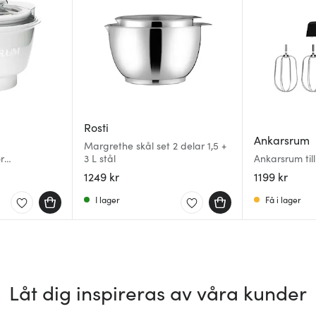
Rosti
Ankarsrum
Margrethe skål set 2 delar 1,5 +
r
3 L stål
Ankarsrum ti
it
vispset
1249 kr
1199 kr
I lager
Få i lager
Låt dig inspireras av våra kunder