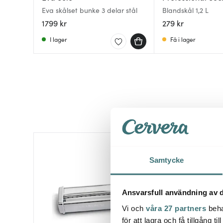
Eva skålset bunke 3 delar stål
Blandskål 1,2 L
1799 kr
279 kr
I lager
Få i lager
Samtycke
Ansvarsfull användning av d
Vi och
våra 27 partners
beha
för att lagra och få tillgång t