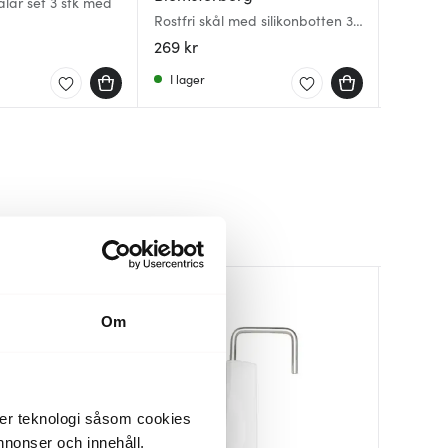
lar set 3 stk med
Eva skå
Rostfri skål med silikonbotten 3
Rostfri 
stål
L latte
delar st
269 kr
749 kr
1799 kr
I lager
I lager
I lager
BRA DEA
Om
der teknologi såsom cookies
 annonser och innehåll,