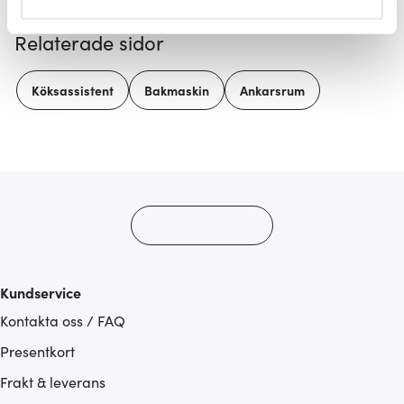
helst från cookie-förklaringen.
Relaterade sidor
Vi använder cookies för att innehållet och annonserna
ska anpassas efter det som vi tror att du tycker om. Det
Köksassistent
Bakmaskin
Ankarsrum
gör också att vi kan analysera vår trafik och göra
hemsidan ännu bättre. Du bestämmer själv vilka cookies
som du vill dela med dig av.
Kundservice
Kontakta oss / FAQ
Presentkort
Frakt & leverans