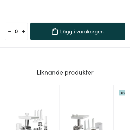
-
+
Lägg i varukorgen
Liknande produkter
BRA D