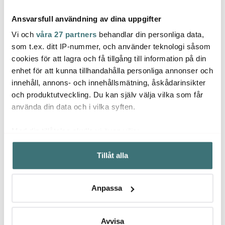
Ansvarsfull användning av dina uppgifter
Vi och
våra 27 partners
behandlar din personliga data,
som t.ex. ditt IP-nummer, och använder teknologi såsom
cookies för att lagra och få tillgång till information på din
enhet för att kunna tillhandahålla personliga annonser och
Ankarsrum
Ankarsrum
Anka
innehåll, annons- och innehållsmätning, åskådarinsikter
Ankarsrum Assistent
Ankarsrum Tillbehör
Ankar
Original Köksmaskin
Hålskiva 6 mm
metall
och produktutveckling. Du kan själv välja vilka som får
Black Diamond +
9489 kr
249 kr
1349 
använda din data och i vilka syften.
Glassmaskin
I lager
I lager
I la
Med din tillåtelse skulle vi även vilja:
Samla in information om din geografiska plats som
Tillåt alla
kan ha en noggrannhet på upp till flera meter
Identifiera din enhet genom att aktivt skanna den för
specifika kännetecken (fingeravtryck)
Låt dig inspireras av våra kunder
Anpassa
Ta reda på mer om hur dina personliga uppgifter
behandlas och ställ in dina preferenser i
detaljsektionen
.
Du kan ändra eller dra tillbaka ditt samtycke när som
Avvisa