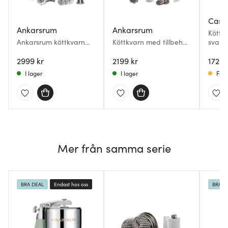
Caso
Ankarsrum
Ankarsrum
Köttk
Ankarsrum köttkvarn
Köttkvarn med tillbehör
svart
komplett set
stål
2999 kr
2199 kr
1729 
I lager
I lager
Få i
Mer från samma serie
BRA DEAL
Endast hos oss
BRA D