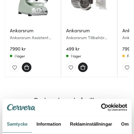
Ankarsrum
Ankarsrum
Anka
Ankarsrum Assistent
Ankarsrum Tillbehör
Ankar
Original Köksmaskin
Rivtillsats Komplett
Origi
AKM6230 Nordic Sage
7990 kr
499 kr
AKM62
7990 
Maro
I lager
I lager
Få i
Du kanske också gillar
Samtycke
Information
Reklaminställningar
Om