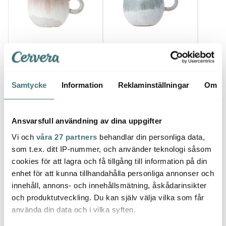
Bloomingville
Bloomingville
Dorr
Paula kopp 27,5 cl rosa
Paula Kopp 25 cl Blå
Twist 
135 kr
135 kr
215 k
Samtycke
Information
Reklaminställningar
Om
I lager
Få i lager
I la
Ansvarsfull användning av dina uppgifter
Vi och
våra 27 partners
behandlar din personliga data,
som t.ex. ditt IP-nummer, och använder teknologi såsom
cookies för att lagra och få tillgång till information på din
Låt dig inspireras av våra kunder
enhet för att kunna tillhandahålla personliga annonser och
innehåll, annons- och innehållsmätning, åskådarinsikter
och produktutveckling. Du kan själv välja vilka som får
använda din data och i vilka syften.