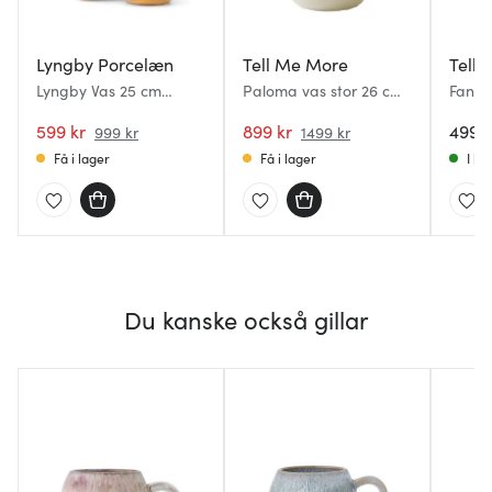
Lyngby Porcelæn
Tell Me More
Tell
Lyngby Vas 25 cm
Paloma vas stor 26 cm
Fano 
Amber
offwhite
599 kr
899 kr
499 k
999 kr
1499 kr
Få i lager
Få i lager
I la
Du kanske också gillar