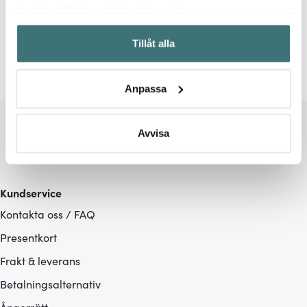
Relaterade sidor
Med din tillåtelse skulle vi även vilja:
Samla in information om din geografiska plats som
Vaser
Bloomingville
Tillåt alla
kan ha en noggrannhet på upp till flera meter
Identifiera din enhet genom att aktivt skanna den för
specifika kännetecken (fingeravtryck)
Anpassa
Ta reda på mer om hur dina personliga uppgifter
behandlas och ställ in dina preferenser i
detaljsektionen
.
Du kan ändra eller dra tillbaka ditt samtycke när som
Avvisa
helst från cookie-förklaringen.
Vi använder cookies för att innehållet och annonserna
Kundservice
ska anpassas efter det som vi tror att du tycker om. Det
Kontakta oss / FAQ
gör också att vi kan analysera vår trafik och göra
hemsidan ännu bättre. Du bestämmer själv vilka cookies
Presentkort
som du vill dela med dig av.
Frakt & leverans
Betalningsalternativ