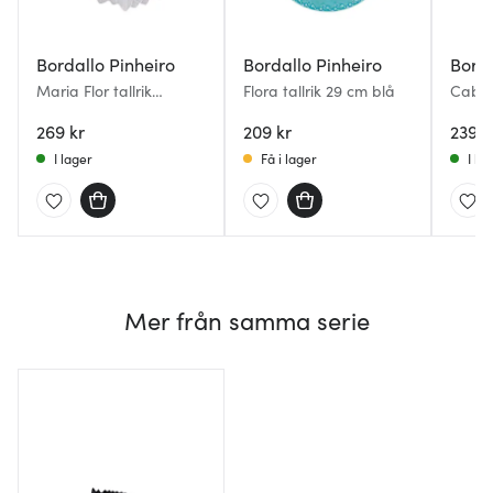
Bordallo Pinheiro
Bordallo Pinheiro
Borda
Maria Flor tallrik
Flora tallrik 29 cm blå
Cabba
prästkrage 23 cm
Kålbl
269 kr
209 kr
239 k
I lager
Få i lager
I la
Mer från samma serie