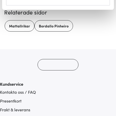
helst från cookie-förklaringen.
Relaterade sidor
Vi använder cookies för att innehållet och annonserna
ska anpassas efter det som vi tror att du tycker om. Det
Mattallrikar
Bordallo Pinheiro
gör också att vi kan analysera vår trafik och göra
hemsidan ännu bättre. Du bestämmer själv vilka cookies
som du vill dela med dig av.
Kundservice
Kontakta oss / FAQ
Presentkort
Frakt & leverans