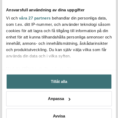
Ansvarsfull användning av dina uppgifter
Vi och
våra 27 partners
behandlar din personliga data,
som t.ex. ditt IP-nummer, och använder teknologi såsom
cookies för att lagra och få tillgång till information på din
enhet för att kunna tillhandahålla personliga annonser och
Bordallo Pinheiro
Bordallo Pinheiro
Borda
innehåll, annons- och innehållsmätning, åskådarinsikter
Cabbage Skål Kålblad
Countryside Leaves
Count
17,5 cm Grön
Skål Nyckelpiga 14x12,6
Skål B
och produktutveckling. Du kan själv välja vilka som får
269 kr
cm Grön
319 kr
Grön
319 k
använda din data och i vilka syften.
I lager
I lager
I la
Med din tillåtelse skulle vi även vilja:
Samla in information om din geografiska plats som
Tillåt alla
kan ha en noggrannhet på upp till flera meter
Identifiera din enhet genom att aktivt skanna den för
specifika kännetecken (fingeravtryck)
Låt dig inspireras av våra kunder
Anpassa
Ta reda på mer om hur dina personliga uppgifter
behandlas och ställ in dina preferenser i
detaljsektionen
.
Du kan ändra eller dra tillbaka ditt samtycke när som
Avvisa