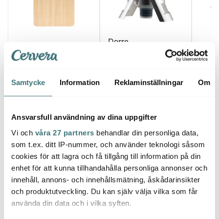
Dorre
Eppicotispai
Jamie
Champagneförslutare
Pizzaspade Björkträ
luftpump Silver
Tefal 
panna
159 kr
62 kr
999 k
89 kr
Samtycke
Information
Reklaminställningar
Om
I lager
I lager
I la
Ansvarsfull användning av dina uppgifter
Vi och
våra 27 partners
behandlar din personliga data,
som t.ex. ditt IP-nummer, och använder teknologi såsom
cookies för att lagra och få tillgång till information på din
Låt dig inspireras av våra kunder
enhet för att kunna tillhandahålla personliga annonser och
innehåll, annons- och innehållsmätning, åskådarinsikter
och produktutveckling. Du kan själv välja vilka som får
använda din data och i vilka syften.