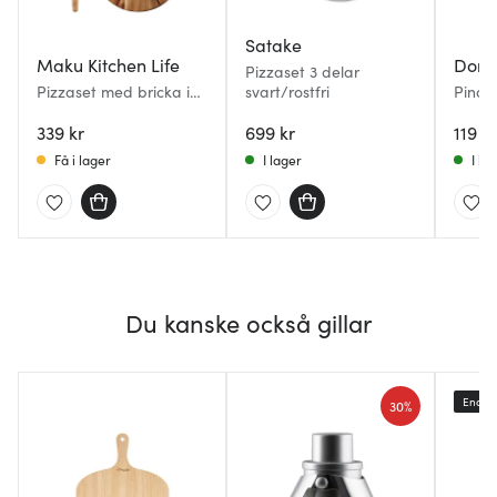
Satake
Maku Kitchen Life
Dorr
Pizzaset 3 delar
Pizzaset med bricka i
svart/rostfri
Pino P
akacia och skärare
339 kr
699 kr
119 kr
Få i lager
I lager
I la
Du kanske också gillar
Endast
30%