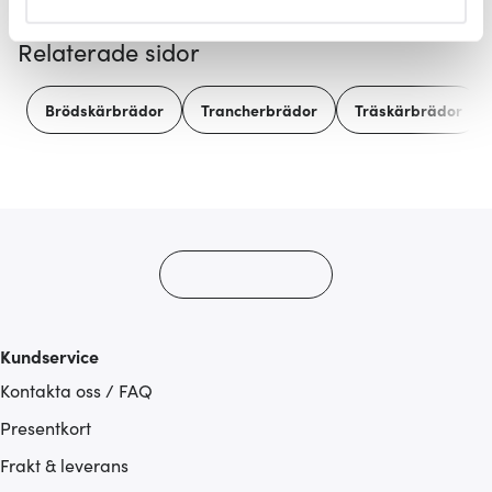
helst från cookie-förklaringen.
Relaterade sidor
Vi använder cookies för att innehållet och annonserna
ska anpassas efter det som vi tror att du tycker om. Det
Brödskärbrädor
Trancherbrädor
Träskärbrädor
gör också att vi kan analysera vår trafik och göra
hemsidan ännu bättre. Du bestämmer själv vilka cookies
som du vill dela med dig av.
Kundservice
Kontakta oss / FAQ
Presentkort
Frakt & leverans