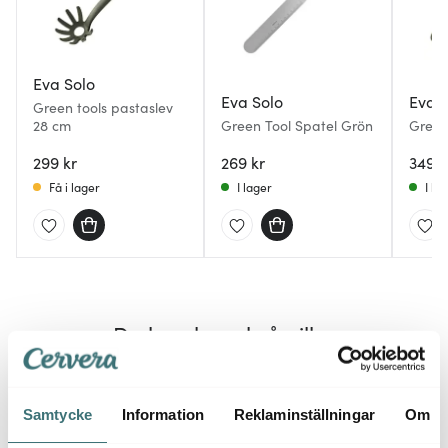
Eva Solo
Eva Solo
Eva S
Green tools pastaslev
28 cm
Green Tool Spatel Grön
Green 
299 kr
269 kr
349 k
Få i lager
I lager
I la
Du kanske också gillar
Samtycke
Information
Reklaminställningar
Om