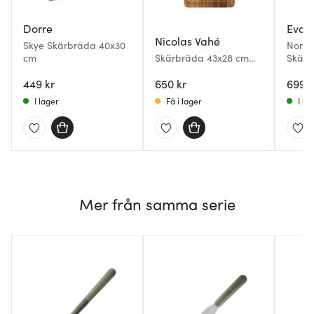
Dorre
Eva S
Nicolas Vahé
Skye Skärbräda 40x30
Nordi
cm
Skärbräda 43x28 cm
Skärb
natur
bamb
449 kr
650 kr
699 k
I lager
Få i lager
I la
Mer från samma serie