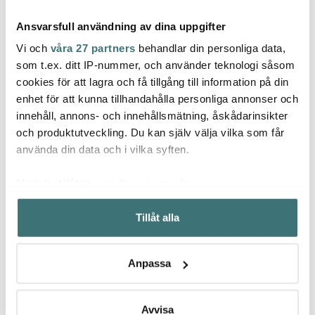
Ansvarsfull användning av dina uppgifter
Vi och
våra 27 partners
behandlar din personliga data,
som t.ex. ditt IP-nummer, och använder teknologi såsom
cookies för att lagra och få tillgång till information på din
Jonas
Satake
enhet för att kunna tillhandahålla personliga annonser och
Solst
Jonas Måttsats i 4 delar
Wokpanna kolstål 32
innehåll, annons- och innehållsmätning, åskådarinsikter
Rostfri
cm svart
Diskt
och produktutveckling. Du kan själv välja vilka som får
129 kr
749 kr
89 kr
använda din data och i vilka syften.
I lager
I lager
I la
Med din tillåtelse skulle vi även vilja:
Samla in information om din geografiska plats som
Tillåt alla
kan ha en noggrannhet på upp till flera meter
Identifiera din enhet genom att aktivt skanna den för
specifika kännetecken (fingeravtryck)
Låt dig inspireras av våra kunder
Anpassa
Ta reda på mer om hur dina personliga uppgifter
behandlas och ställ in dina preferenser i
detaljsektionen
.
Du kan ändra eller dra tillbaka ditt samtycke när som
Avvisa