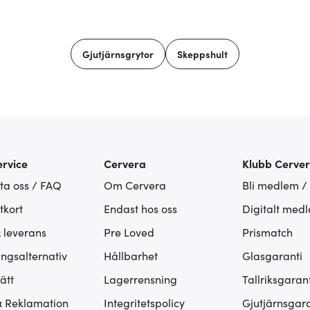
Gjutjärnsgrytor
Skeppshult
rvice
Cervera
Klubb Cerve
ta oss / FAQ
Om Cervera
Bli medlem /
tkort
Endast hos oss
Digitalt med
& leverans
Pre Loved
Prismatch
ingsalternativ
Hållbarhet
Glasgaranti
ätt
Lagerrensning
Tallriksgarant
& Reklamation
Integritetspolicy
Gjutjärnsgara