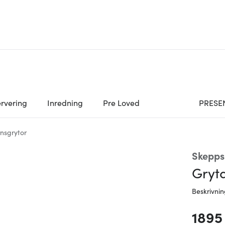
rvering
Inredning
Pre Loved
PRESE
rnsgrytor
Skepps
Gryta
Beskrivni
1895