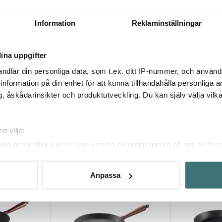
L 20 cm
Gjutjärnsgryta 5,2 L 24 cm
Gryta rund me
899 kr
1949 kr
Information
Reklaminställningar
Få i lager
I lager
ina uppgifter
ndlar din personliga data, som t.ex. ditt IP-nummer, och använ
ill information på din enhet för att kunna tillhandahålla personliga
, åskådarinsikter och produktutveckling. Du kan själv välja vilk
Du kanske också gillar
n vilja:
din geografiska plats som kan ha en noggrannhet på upp till fler
om att aktivt skanna den för specifika kännetecken (fingeravtryc
rsonliga uppgifter behandlas och ställ in dina preferenser i
deta
Anpassa
ke när som helst från cookie-förklaringen.
innehållet och annonserna ska anpassas efter det som vi tror att
fik och göra hemsidan ännu bättre. Du bestämmer själv vilka cook