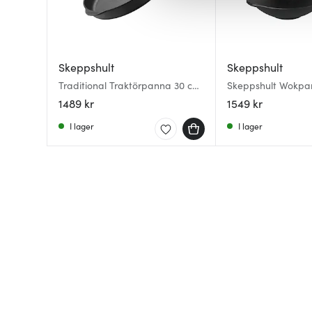
av.
Skeppshult
Skeppshult
Traditional Traktörpanna 30 cm
Skeppshult Wokp
med Trähandtag
trähandtag 30 cm
1489 kr
1549 kr
I lager
I lager