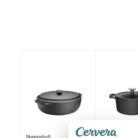
Skeppshult
Maku Kitchen Lif