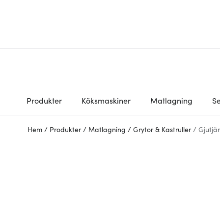
Produkter
Köksmaskiner
Matlagning
Se
Hem
/
Produkter
/
Matlagning
/
Grytor & Kastruller
/
Gjutjä