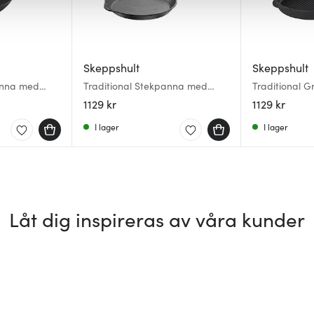
Skeppshult
Skeppshult
anna med
Traditional Stekpanna med
Traditional G
trähandtag 28 cm
trähandtag 
1129 kr
1129 kr
I lager
I lager
Låt dig inspireras av våra kunder