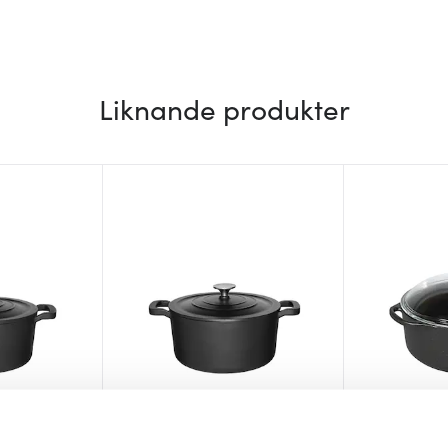
Liknande produkter
e
Maku Kitchen Life
Skeppshult