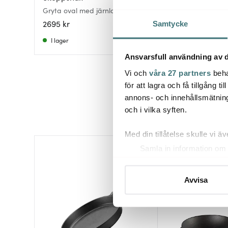
Gryta oval med järnlock 6 L
Gjutjärnsgryta 3,3 
2695 kr
689 kr
Samtycke
I lager
I lager
Ansvarsfull användning av d
Vi och
våra 27 partners
beha
för att lagra och få tillgång t
annons- och innehållsmätning
och i vilka syften.
Med din tillåtelse skulle vi äve
Samla in information om 
Identifiera din enhet gen
Ta reda på mer om hur dina pe
Avvisa
eller dra tillbaka ditt samtyc
Vi använder cookies för att 
att vi kan analysera vår tra