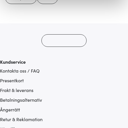
Vi använder cookies för att innehållet och annonserna
ska anpassas efter det som vi tror att du tycker om. Det
gör också att vi kan analysera vår trafik och göra
hemsidan ännu bättre. Du bestämmer själv vilka cookies
som du vill dela med dig av.
Kundservice
Kontakta oss / FAQ
Presentkort
Frakt & leverans
Betalningsalternativ
Ångerrätt
Retur & Reklamation