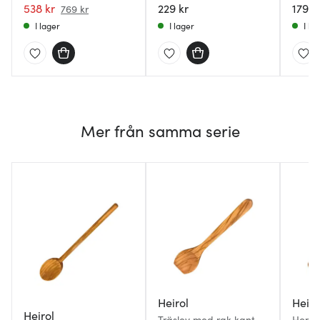
538 kr
229 kr
179 k
769 kr
I lager
I lager
I la
Mer från samma serie
Heirol
Heiro
Heirol
Träslev med rak kant
Honun