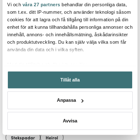
Vi och
våra 27 partners
behandlar din personliga data,
Heirol
Heiro
Heirol
som t.ex. ditt IP-nummer, och använder teknologi såsom
Cerasafe Triply kastrull
Cerasa
Stekspade hålad Bok
18 cm 2,5 L keramisk
16 cm 
cookies för att lagra och få tillgång till information på din
enhet för att kunna tillhandahålla personliga annonser och
234 kr
1159 kr
899 k
innehåll, annons- och innehållsmätning, åskådarinsikter
Få i lager
Få i lager
Få i
och produktutveckling. Du kan själv välja vilka som får
använda din data och i vilka syften.
Med din tillåtelse skulle vi även vilja:
Samla in information om din geografiska plats som
Tillåt alla
kan ha en noggrannhet på upp till flera meter
Låt dig inspireras av våra kunder
Identifiera din enhet genom att aktivt skanna den för
specifika kännetecken (fingeravtryck)
Anpassa
Ta reda på mer om hur dina personliga uppgifter
behandlas och ställ in dina preferenser i
detaljsektionen
.
Relaterade sidor
Du kan ändra eller dra tillbaka ditt samtycke när som
Avvisa
helst från cookie-förklaringen.
Stekspadar
Heirol