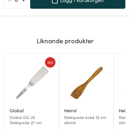
Liknande produkter
30%
Global
Heirol
Heiro
Global GS-25
Stekspade bred 32 cm
Steks
Stekspade 27 cm
olivträ
olivtr