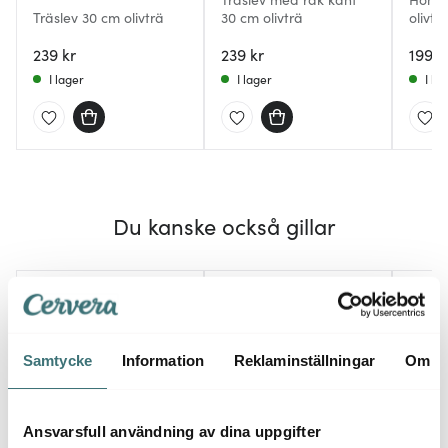
Träslev 30 cm olivträ
30 cm olivträ
olivtr
239 kr
239 kr
199 k
I lager
I lager
I la
Du kanske också gillar
Samtycke
Information
Reklaminställningar
Om
Ansvarsfull användning av dina uppgifter