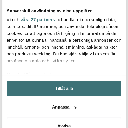
Ansvarsfull användning av dina uppgifter
Vi och
våra 27 partners
behandlar din personliga data,
som t.ex. ditt IP-nummer, och använder teknologi såsom
cookies för att lagra och få tillgång till information på din
enhet för att kunna tillhandahålla personliga annonser och
House Doctor
House Doctor
Hous
innehåll, annons- och innehållsmätning, åskådarinsikter
Pion Pastatallrik 25 cm
Rustic Skål Grå/Blå 14
Able 
Grå/Vit
cm
cm br
och produktutveckling. Du kan själv välja vilka som får
217 kr
67 kr
325 k
310 kr
95 kr
använda din data och i vilka syften.
I lager
I lager
I la
Med din tillåtelse skulle vi även vilja:
Samla in information om din geografiska plats som
Tillåt alla
kan ha en noggrannhet på upp till flera meter
Identifiera din enhet genom att aktivt skanna den för
specifika kännetecken (fingeravtryck)
Låt dig inspireras av våra kunder
Anpassa
Ta reda på mer om hur dina personliga uppgifter
behandlas och ställ in dina preferenser i
detaljsektionen
.
Du kan ändra eller dra tillbaka ditt samtycke när som
Avvisa