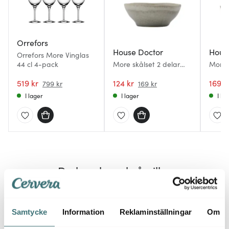
Orrefors
House Doctor
Hous
Orrefors More Vinglas
44 cl 4-pack
More skålset 2 delar
More 
10/13 cm grå
519 kr
124 kr
169 k
799 kr
169 kr
I lager
I lager
I la
Du kanske också gillar
30%
29%
Samtycke
Information
Reklaminställningar
Om