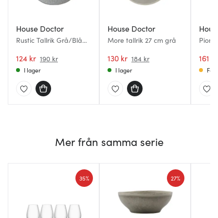
House Doctor
House Doctor
Hous
Rustic Tallrik Grå/Blå
More tallrik 27 cm grå
Pion M
27,5 cm
Grå/V
124 kr
130 kr
161 kr
190 kr
184 kr
I lager
I lager
Få i
Mer från samma serie
35%
27%