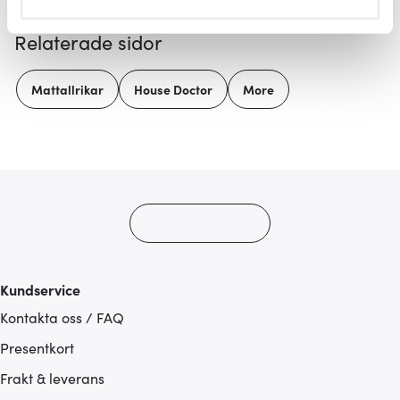
helst från cookie-förklaringen.
Relaterade sidor
Vi använder cookies för att innehållet och annonserna
ska anpassas efter det som vi tror att du tycker om. Det
Mattallrikar
House Doctor
More
gör också att vi kan analysera vår trafik och göra
hemsidan ännu bättre. Du bestämmer själv vilka cookies
som du vill dela med dig av.
Kundservice
Kontakta oss / FAQ
Presentkort
Frakt & leverans