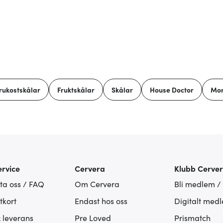
rukostskålar
Fruktskålar
Skålar
House Doctor
Mo
rvice
Cervera
Klubb Cerve
ta oss / FAQ
Om Cervera
Bli medlem /
tkort
Endast hos oss
Digitalt med
& leverans
Pre Loved
Prismatch