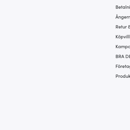
Betaln
Ångerr
Retur 
Köpvill
Kampan
BRA D
Företa
Produk