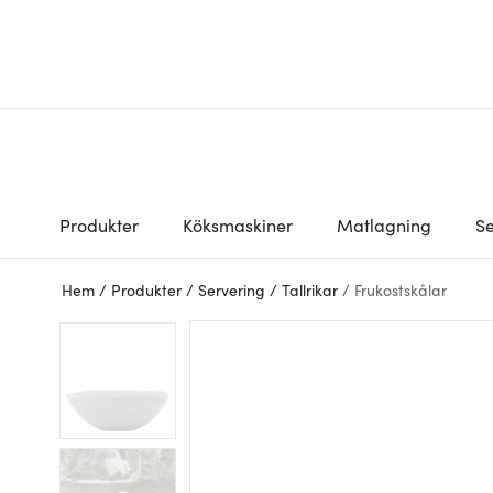
Produkter
Köksmaskiner
Matlagning
Se
Hem
/
Produkter
/
Servering
/
Tallrikar
/
Frukostskålar