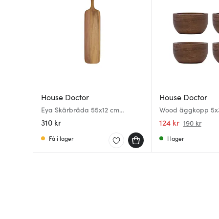
House Doctor
House Doctor
Eya Skärbräda 55x12 cm
Wood äggkopp 5x
Akaciaträ
natur
310 kr
124 kr
190 kr
Få i lager
I lager