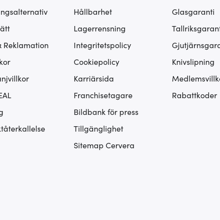
ingsalternativ
Hållbarhet
Glasgaranti
ätt
Lagerrensning
Tallriksgarant
& Reklamation
Integritetspolicy
Gjutjärnsgara
kor
Cookiepolicy
Knivslipning
jvillkor
Karriärsida
Medlemsvillk
EAL
Franchisetagare
Rabattkoder
g
Bildbank för press
tåterkallelse
Tillgänglighet
Sitemap Cervera