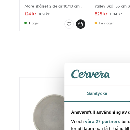
More skålset 2 delar 10/13 cm
Valley Skål 35 cm 
grå
124 kr
828 kr
169 kr
1104 kr
I lager
Få i lager
Samtycke
Ansvarsfull användning av d
Vi och
våra 27 partners
beha
för att lagra och få tillgång t