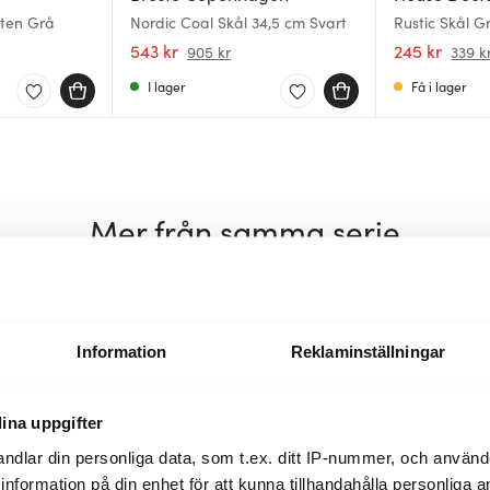
Sten Grå
Nordic Coal Skål 34,5 cm Svart
Rustic Skål G
543 kr
245 kr
905 kr
339 k
I lager
Få i lager
Mer från samma serie
35%
35%
Information
Reklaminställningar
ina uppgifter
ndlar din personliga data, som t.ex. ditt IP-nummer, och använ
ill information på din enhet för att kunna tillhandahålla personliga