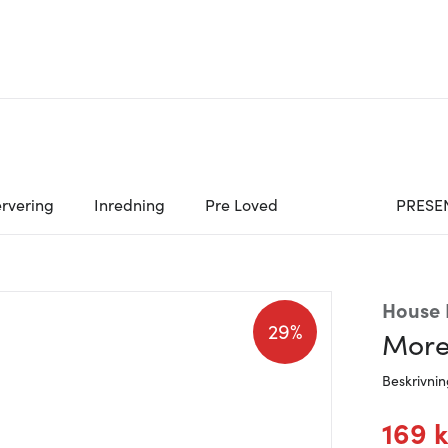
rvering
Inredning
Pre Loved
PRESE
House 
29%
More
Beskrivni
169 k