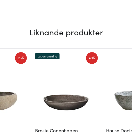
Liknande produkter
Lagerrensning
25%
40%
Broste Copenhagen
House Doct