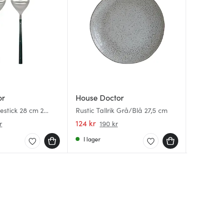
or
House Doctor
House 
House 
estick 28 cm 2
Rustic Tallrik Grå/Blå 27,5 cm
Eya smö
Eya Skä
n/polerat stål
natur
Akaciat
124 kr
150 kr
310 kr
r
190 kr
I lager
I lager
Få i la