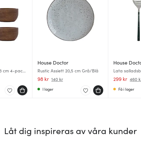
House Doctor
House Doct
3 cm 4-pack
Rustic Assiett 20,5 cm Grå/Blå
Lata salladsb
delar mörkgrö
98 kr
299 kr
140 kr
460 k
I lager
Få i lager
Låt dig inspireras av våra kunder