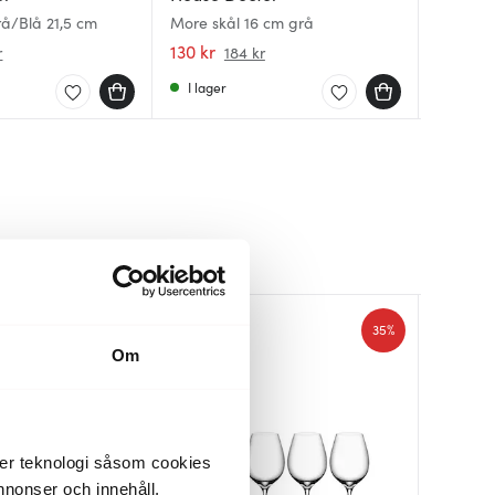
rå/Blå 21,5 cm
More skål 16 cm grå
Lori skå
More skå
cm grå
130 kr
1299 kr
124 kr
r
184 kr
I lager
I lager
I lager
35%
35%
Om
der teknologi såsom cookies
 annonser och innehåll,