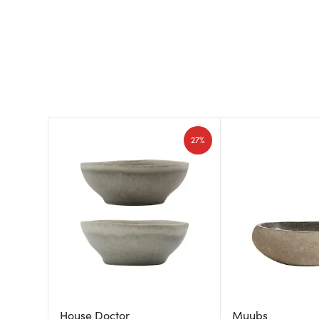
27%
House Doctor
Muubs