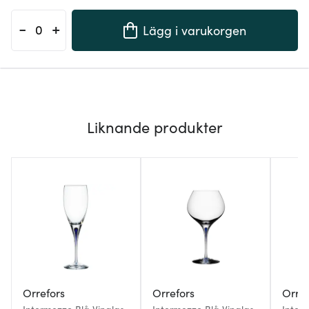
-
+
Lägg i varukorgen
Liknande produkter
Orrefors
Orrefors
Orref