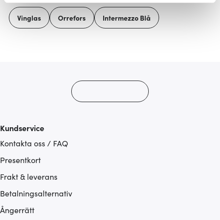
Vi använder cookies för att innehållet och annonserna
Vinglas
Orrefors
Intermezzo Blå
ska anpassas efter det som vi tror att du tycker om. Det
gör också att vi kan analysera vår trafik och göra
hemsidan ännu bättre. Du bestämmer själv vilka cookies
som du vill dela med dig av.
Kundservice
Kontakta oss / FAQ
Presentkort
Frakt & leverans
Betalningsalternativ
Ångerrätt