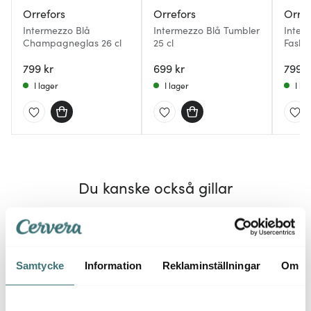
Orrefors
Orrefors
Orref
Intermezzo Blå
Intermezzo Blå Tumbler
Inter
Champagneglas 26 cl
25 cl
Fashi
799 kr
699 kr
799 k
I lager
I lager
I la
Du kanske också gillar
25%
Samtycke
Information
Reklaminställningar
Om