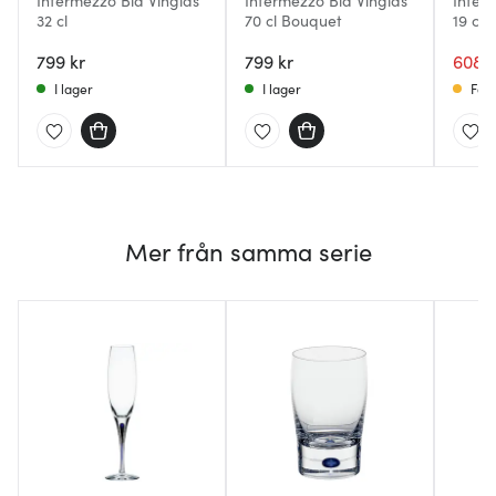
Intermezzo Blå Vinglas
Intermezzo Blå Vinglas
Inter
32 cl
70 cl Bouquet
19 cl
799 kr
799 kr
608 k
I lager
I lager
Få i
Mer från samma serie