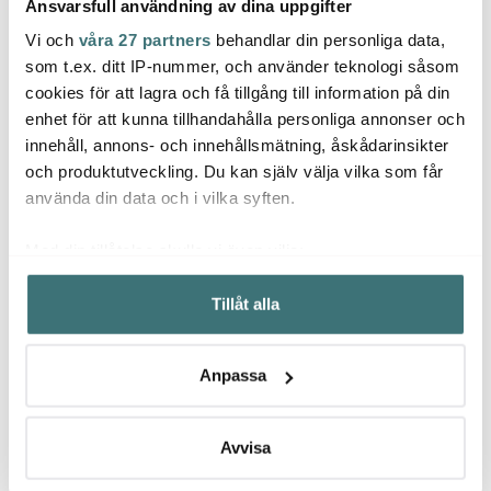
Ansvarsfull användning av dina uppgifter
Vi och
våra 27 partners
behandlar din personliga data,
Mingle
som t.ex. ditt IP-nummer, och använder teknologi såsom
Anders Petter
Rörs
cookies för att lagra och få tillgång till information på din
Kökstermometer digital
Steel Essentials
Svart
Swedi
enhet för att kunna tillhandahålla personliga annonser och
Potatissticka 15,5 cm
30 cl 
innehåll, annons- och innehållsmätning, åskådarinsikter
stål/svart
39 kr
209 kr
235 k
279 kr
och produktutveckling. Du kan själv välja vilka som får
I lager
I lager
I la
använda din data och i vilka syften.
Med din tillåtelse skulle vi även vilja:
Samla in information om din geografiska plats som
Tillåt alla
kan ha en noggrannhet på upp till flera meter
Identifiera din enhet genom att aktivt skanna den för
Låt dig inspireras av våra kunder
specifika kännetecken (fingeravtryck)
Anpassa
Ta reda på mer om hur dina personliga uppgifter
behandlas och ställ in dina preferenser i
detaljsektionen
.
Du kan ändra eller dra tillbaka ditt samtycke när som
Avvisa
Relaterade sidor
helst från cookie-förklaringen.