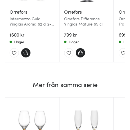
Orrefors
Orrefors
Orref
Intermezzo Guld
Orrefors Difference
Orrefo
Vinglas Aroma 62 cl 2-
Vinglas Mature 65 cl
Frant
pack
cl 2-
1600 kr
799 kr
699 k
I lager
I lager
I la
Mer från samma serie