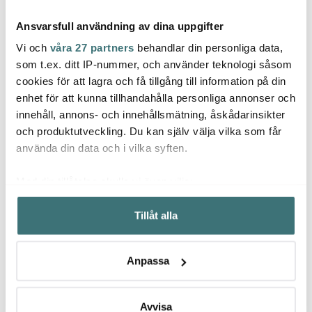
Ansvarsfull användning av dina uppgifter
Vi och
våra 27 partners
behandlar din personliga data,
som t.ex. ditt IP-nummer, och använder teknologi såsom
cookies för att lagra och få tillgång till information på din
Orrefors
Orrefors
Orref
enhet för att kunna tillhandahålla personliga annonser och
Orrefors Carat Vinglas
Intermezzo Guld
Elixir
innehåll, annons- och innehållsmätning, åskådarinsikter
44 cl 2-pack
Martiniglas 25 cl 2-
4-pa
pack
och produktutveckling. Du kan själv välja vilka som får
524 kr
1600 kr
1500 
749 kr
använda din data och i vilka syften.
I lager
Få i lager
I la
Med din tillåtelse skulle vi även vilja:
Samla in information om din geografiska plats som
Tillåt alla
kan ha en noggrannhet på upp till flera meter
Identifiera din enhet genom att aktivt skanna den för
specifika kännetecken (fingeravtryck)
Låt dig inspireras av våra kunder
Anpassa
Ta reda på mer om hur dina personliga uppgifter
behandlas och ställ in dina preferenser i
detaljsektionen
.
Du kan ändra eller dra tillbaka ditt samtycke när som
Avvisa