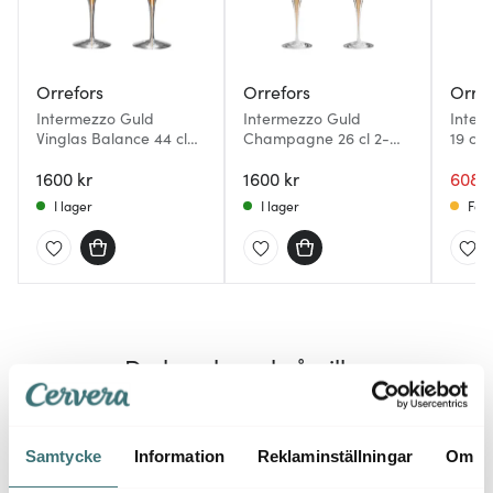
Orrefors
Orrefors
Orref
Intermezzo Guld
Intermezzo Guld
Inter
Vinglas Balance 44 cl
Champagne 26 cl 2-
19 cl
2-pack
pack
1600 kr
1600 kr
608 k
I lager
I lager
Få i
Du kanske också gillar
30%
Samtycke
Information
Reklaminställningar
Om