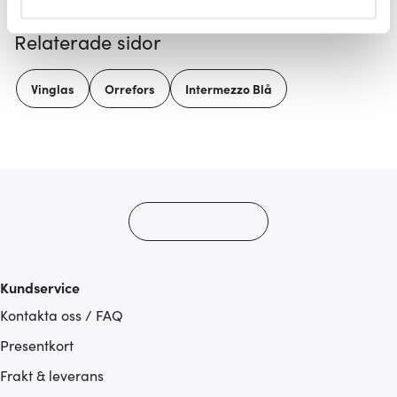
helst från cookie-förklaringen.
Relaterade sidor
Vi använder cookies för att innehållet och annonserna
ska anpassas efter det som vi tror att du tycker om. Det
Vinglas
Orrefors
Intermezzo Blå
gör också att vi kan analysera vår trafik och göra
hemsidan ännu bättre. Du bestämmer själv vilka cookies
som du vill dela med dig av.
Kundservice
Kontakta oss / FAQ
Presentkort
Frakt & leverans