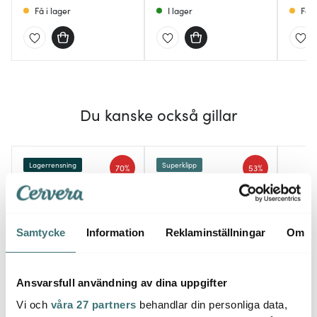
Få i lager
I lager
Få i
Du kanske också gillar
Lagerrensning
Superklipp
70%
53%
Samtycke
Information
Reklaminställningar
Om
Ansvarsfull användning av dina uppgifter
Modern House
Modern House
Mode
Vi och
våra 27 partners
behandlar din personliga data,
Nor tapasfat 4 skålar
Black Copper
Steelp