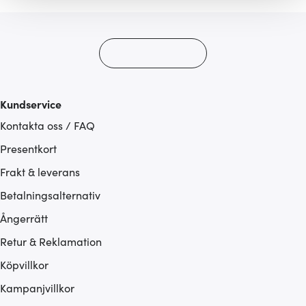
gör också att vi kan analysera vår trafik och göra
hemsidan ännu bättre. Du bestämmer själv vilka cookies
som du vill dela med dig av.
Kundservice
Kontakta oss / FAQ
Presentkort
Frakt & leverans
Betalningsalternativ
Ångerrätt
Retur & Reklamation
Köpvillkor
Kampanjvillkor