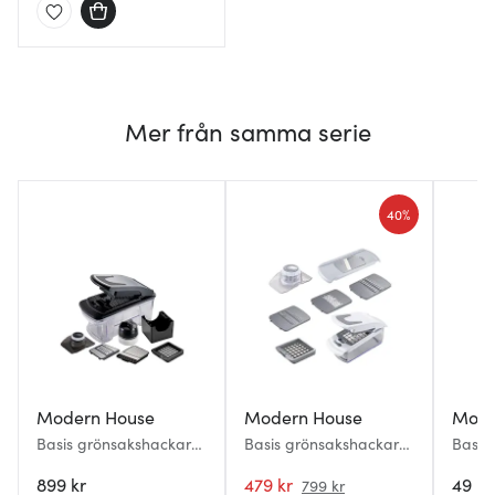
Mer från samma serie
40%
Modern House
Modern House
Mode
Basis grönsakshackare
Basis grönsakshackare
Basis 
mandolin svart/klar
mandolin grå/vit
till g
899 kr
479 kr
49 kr
799 kr