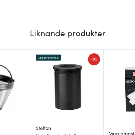
Liknande produkter
Lagerrensning
40%
Stelton
Moccamast