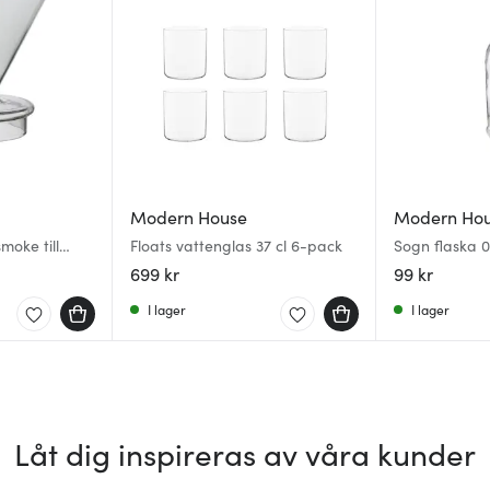
Modern House
Modern Ho
smoke till
Floats vattenglas 37 cl 6-pack
Sogn flaska 0
699 kr
99 kr
I lager
I lager
Låt dig inspireras av våra kunder