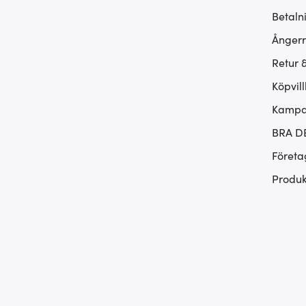
Betaln
Ångerr
Retur 
Köpvill
Kampan
BRA D
Företa
Produk