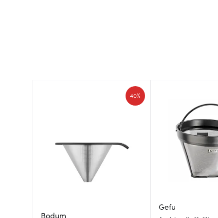
40%
Gefu
Bodum