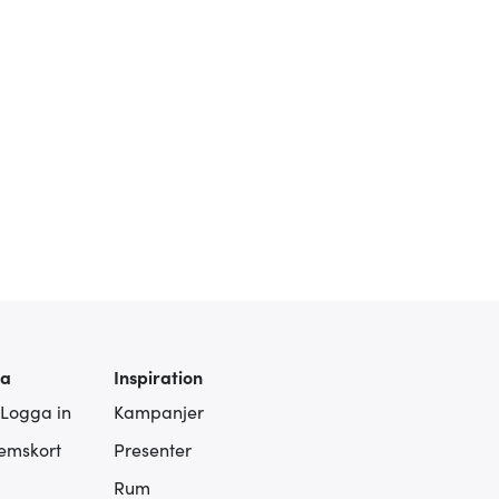
ra
Inspiration
 Logga in
Kampanjer
lemskort
Presenter
Rum