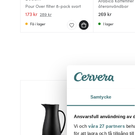
Arabica Kaffefilter
Pour Over filter 8-pack svart
återanvändbar
173 kr
269 kr
289 kr
Få i lager
I lager
Samtycke
Ansvarsfull användning av d
Vi och
våra 27 partners
beha
för att lagra och få tillgång t