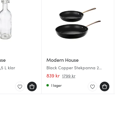
use
Modern House
Moder
Moder
,5 L klar
Black Copper Stekpanna 2
Kitchen
Chief M
delar 20+28 cm Svart/Koppar
blank
839 kr
89 kr
299 kr
1799 kr
I lager
I lager
I lager