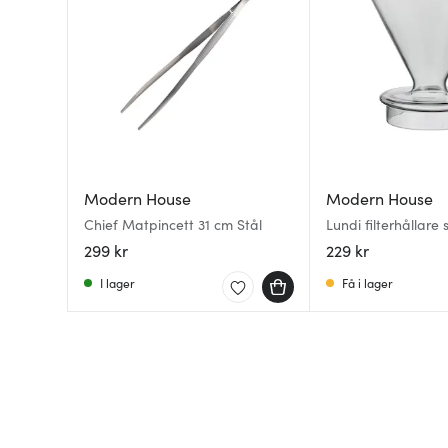
Modern House
Modern House
Chief Matpincett 31 cm Stål
Lundi filterhållare 
kaffebryggare
299 kr
229 kr
I lager
Få i lager