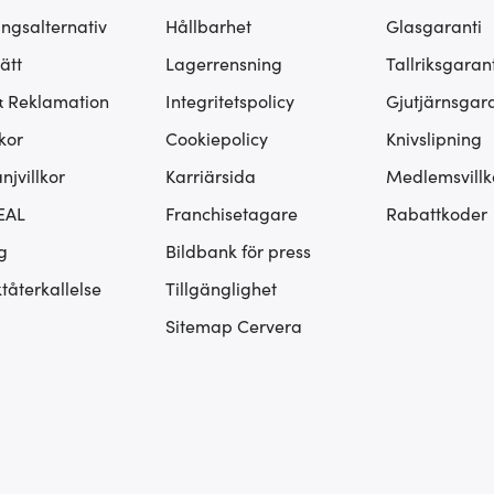
ingsalternativ
Hållbarhet
Glasgaranti
ätt
Lagerrensning
Tallriksgarant
& Reklamation
Integritetspolicy
Gjutjärnsgara
kor
Cookiepolicy
Knivslipning
jvillkor
Karriärsida
Medlemsvillk
EAL
Franchisetagare
Rabattkoder
g
Bildbank för press
tåterkallelse
Tillgänglighet
Sitemap Cervera