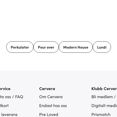
Perkulator
Pour over
Modern House
Lundi
rvice
Cervera
Klubb Cerve
ta oss / FAQ
Om Cervera
Bli medlem /
tkort
Endast hos oss
Digitalt med
& leverans
Pre Loved
Prismatch