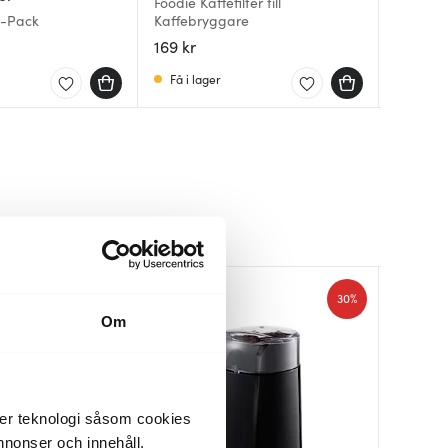
Foodie Kaffefilter till
00-Pack
Kaffebryggare
Emma fil
Pour Ove
169 kr
149 kr
173 kr
Få i lager
Få i la
Få i la
30%
Om
der teknologi såsom cookies
 annonser och innehåll,