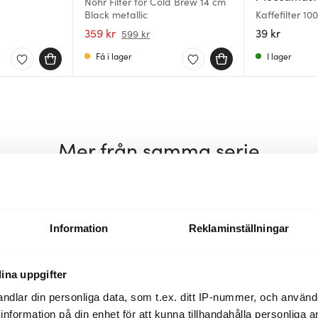
Nohr Filter för Cold Brew 14 cm
Black metallic
Kaffefilter 1
359 kr
39 kr
599 kr
Få i lager
I lager
Mer från samma serie
30%
Information
Reklaminställningar
ina uppgifter
ndlar din personliga data, som t.ex. ditt IP-nummer, och använ
ill information på din enhet för att kunna tillhandahålla personliga