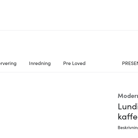
rvering
Inredning
Pre Loved
PRESE
Moder
Lundi
kaff
Beskrivni