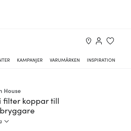
NTER
KAMPANJER
VARUMÄRKEN
INSPIRATION
n House
 filter koppar till
ebryggare
ng