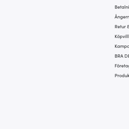
Betaln
Ångerr
Retur 
Köpvill
Kampan
BRA D
Företa
Produk