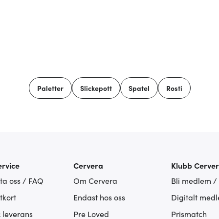
Paletter
Slickepott
Spatel
Rosti
rvice
Cervera
Klubb Cerve
ta oss / FAQ
Om Cervera
Bli medlem /
tkort
Endast hos oss
Digitalt med
& leverans
Pre Loved
Prismatch