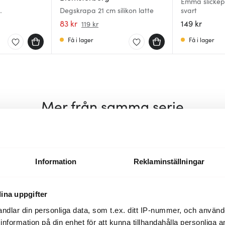
Emma slickep
Degskrapa 21 cm silikon latte
svart
ott 30 cm
83 kr
149 kr
119 kr
Få i lager
Få i lager
Mer från samma serie
Information
Reklaminställningar
ina uppgifter
ndlar din personliga data, som t.ex. ditt IP-nummer, och använ
ill information på din enhet för att kunna tillhandahålla personliga