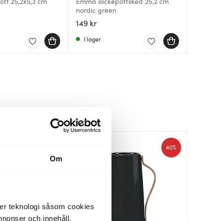
ott 25,2x5,3 cm
Emma slickepottsked 25,2 cm
Emma sl
nordic green
cm svar
Slickepo
149 kr
149 kr
159 kr
I lager
I lager
Få i la
40%
Om
der teknologi såsom cookies
 annonser och innehåll,