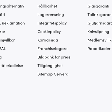
ingsalternativ
Hållbarhet
Glasgaranti
ätt
Lagerrensning
Tallriksgarant
& Reklamation
Integritetspolicy
Gjutjärnsgara
kor
Cookiepolicy
Knivslipning
jvillkor
Karriärsida
Medlemsvillk
EAL
Franchisetagare
Rabattkoder
g
Bildbank för press
tåterkallelse
Tillgänglighet
Sitemap Cervera