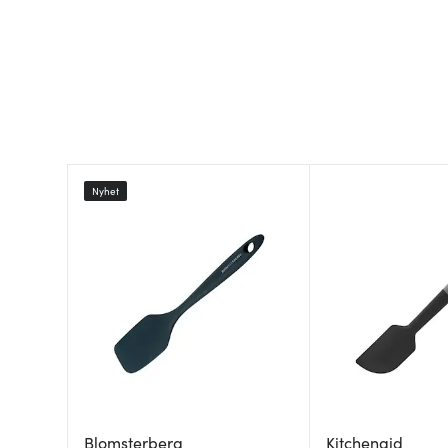
Nyhet
Blomsterberg
Kitchenaid