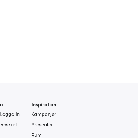
ra
Inspiration
 Logga in
Kampanjer
lemskort
Presenter
Rum