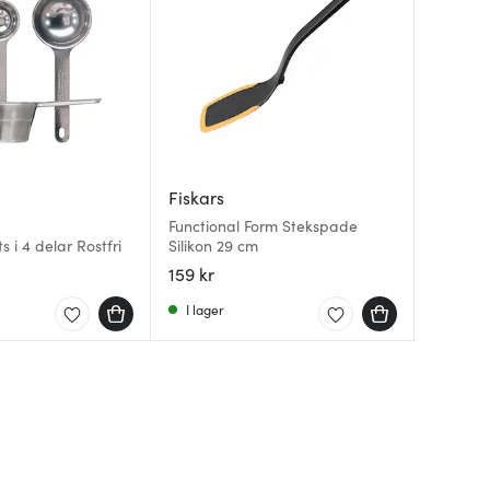
Fiskars
Rosti
Mingle
Functional Form Stekspade
Classic 
 i 4 delar Rostfri
Silikon 29 cm
Kökster
cm Vit
159 kr
279 kr
48 kr
6
I lager
I lager
I lager