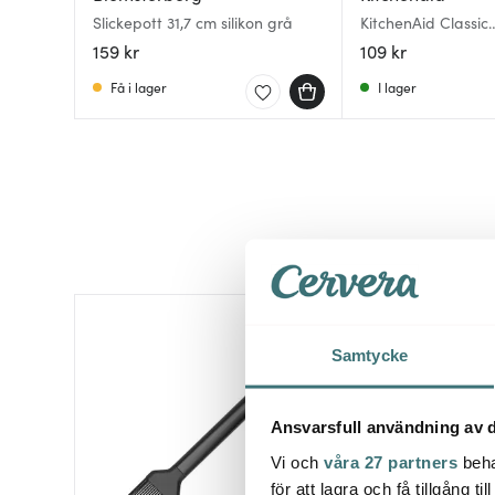
Slickepott 31,7 cm silikon grå
KitchenAid Classic
stekspade/slickep
159 kr
109 kr
charcoal grey
Få i lager
I lager
Samtycke
Ansvarsfull användning av d
Vi och
våra 27 partners
beha
för att lagra och få tillgång t