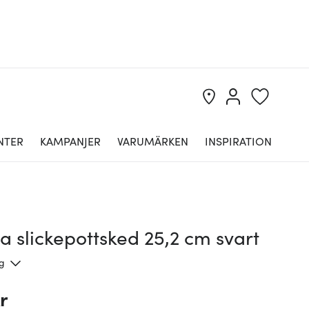
NTER
KAMPANJER
VARUMÄRKEN
INSPIRATION
 slickepottsked 25,2 cm svart
ng
r