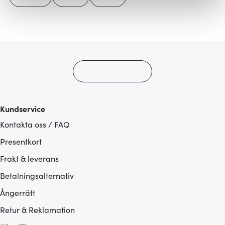
Vi använder cookies för att innehållet och annonserna
ska anpassas efter det som vi tror att du tycker om. Det
gör också att vi kan analysera vår trafik och göra
hemsidan ännu bättre. Du bestämmer själv vilka cookies
som du vill dela med dig av.
Kundservice
Kontakta oss / FAQ
Presentkort
Frakt & leverans
Betalningsalternativ
Ångerrätt
Retur & Reklamation