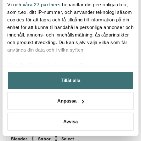
Vi och
våra 27 partners
behandlar din personliga data,
Sabor
Sabor
Sabo
som t.ex. ditt IP-nummer, och använder teknologi såsom
Home Grythandske 2-
Ultimate Airfryer 5 L
Home
pack Grå/Svart
Svart
50x70
cookies för att lagra och få tillgång till information på din
enhet för att kunna tillhandahålla personliga annonser och
199 kr
1249 kr
161 kr
399 kr
2499 kr
innehåll, annons- och innehållsmätning, åskådarinsikter
I lager
I lager
I la
och produktutveckling. Du kan själv välja vilka som får
använda din data och i vilka syften.
Med din tillåtelse skulle vi även vilja:
Samla in information om din geografiska plats som
Tillåt alla
kan ha en noggrannhet på upp till flera meter
Låt dig inspireras av våra kunder
Identifiera din enhet genom att aktivt skanna den för
specifika kännetecken (fingeravtryck)
Anpassa
Ta reda på mer om hur dina personliga uppgifter
behandlas och ställ in dina preferenser i
detaljsektionen
.
Relaterade sidor
Du kan ändra eller dra tillbaka ditt samtycke när som
Avvisa
helst från cookie-förklaringen.
Blender
Sabor
Select