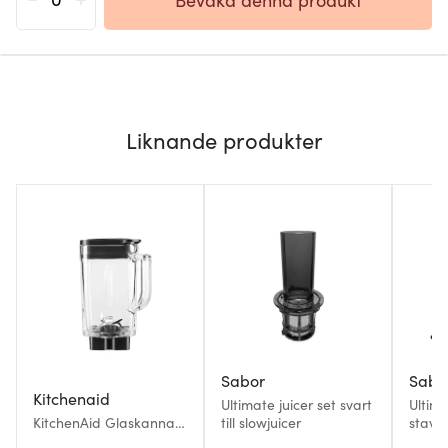
Liknande produkter
Sabor
Sabo
Kitchenaid
Ultimate juicer set svart
Ultima
KitchenAid Glaskanna
till slowjuicer
stavm
1,4 L till K400 Artisan