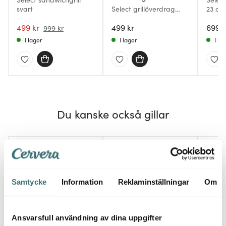
svart
Select grillöverdrag
23 cm
GEM/Porta320
499 kr
499 kr
699 k
999 kr
I lager
I lager
I la
Du kanske också gillar
Superklipp
Medlemspris
50%
50%
Samtycke
Information
Reklaminställningar
Om
Ansvarsfull användning av dina uppgifter