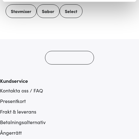
Vi använder cookies för att innehållet och annonserna
Stavmixer
Sabor
Select
ska anpassas efter det som vi tror att du tycker om. Det
gör också att vi kan analysera vår trafik och göra
hemsidan ännu bättre. Du bestämmer själv vilka cookies
som du vill dela med dig av.
Kundservice
Kontakta oss / FAQ
Presentkort
Frakt & leverans
Betalningsalternativ
Ångerrätt