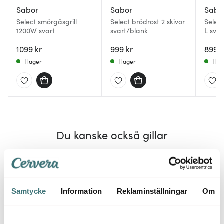
Sabor
Sabor
Sabo
Select smörgåsgrill
Select brödrost 2 skivor
Select
1200W svart
svart/blank
L svar
1099 kr
999 kr
899 k
I lager
I lager
I la
Du kanske också gillar
Samtycke
Information
Reklaminställningar
Om