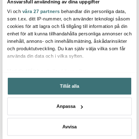
Ansvarsfull användning av dina uppgifter
Vi och
våra 27 partners
behandlar din personliga data,
Jonas
som t.ex. ditt IP-nummer, och använder teknologi såsom
Modern House
Emer
cookies för att lagra och få tillgång till information på din
Potatisskalare Jonas 21
cm
Basis Sil 20 cm Stål
Köksv
enhet för att kunna tillhandahålla personliga annonser och
innehåll, annons- och innehållsmätning, åskådarinsikter
49 kr
199 kr
129 k
och produktutveckling. Du kan själv välja vilka som får
I lager
I lager
Få i
använda din data och i vilka syften.
Med din tillåtelse skulle vi även vilja:
Samla in information om din geografiska plats som
Tillåt alla
kan ha en noggrannhet på upp till flera meter
Identifiera din enhet genom att aktivt skanna den för
Låt dig inspireras av våra kunder
specifika kännetecken (fingeravtryck)
Anpassa
Ta reda på mer om hur dina personliga uppgifter
behandlas och ställ in dina preferenser i
detaljsektionen
.
Du kan ändra eller dra tillbaka ditt samtycke när som
Avvisa
Relaterade sidor
helst från cookie-förklaringen.