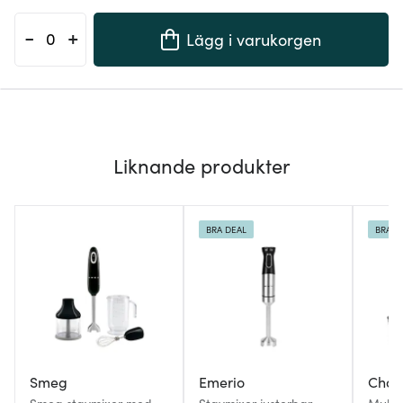
-
+
Lägg i varukorgen
Liknande produkter
BRA DEAL
BRA D
Smeg
Emerio
Cham