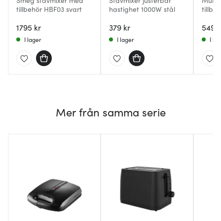
Smeg stavmixer med
Stavmixer justerbar
Multi
tillbehör HBF03 svart
hastighet 1000W stål
tillb
1000W 
1795 kr
379 kr
stål/s
549 k
I lager
I lager
I la
Mer från samma serie