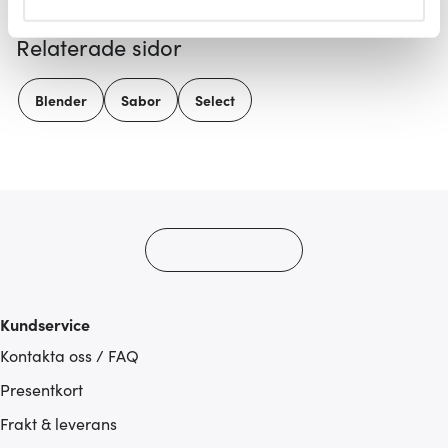
helst från cookie-förklaringen.
Relaterade sidor
Vi använder cookies för att innehållet och annonserna
ska anpassas efter det som vi tror att du tycker om. Det
Blender
Sabor
Select
gör också att vi kan analysera vår trafik och göra
hemsidan ännu bättre. Du bestämmer själv vilka cookies
som du vill dela med dig av.
Kundservice
Kontakta oss / FAQ
Presentkort
Frakt & leverans