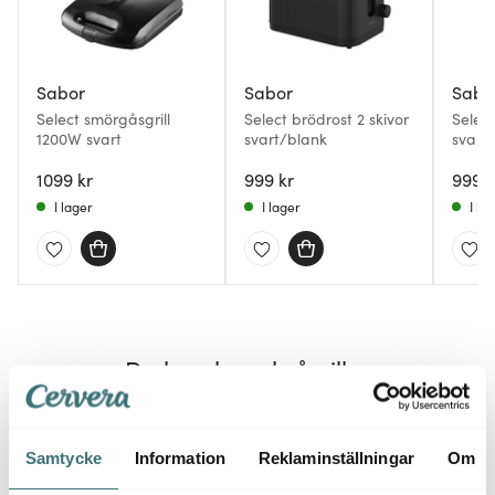
Sabor
Sabor
Sabo
Select smörgåsgrill
Select brödrost 2 skivor
Selec
1200W svart
svart/blank
svart
1099 kr
999 kr
999 k
I lager
I lager
I la
Du kanske också gillar
BRA DEAL
Samtycke
Information
Reklaminställningar
Om