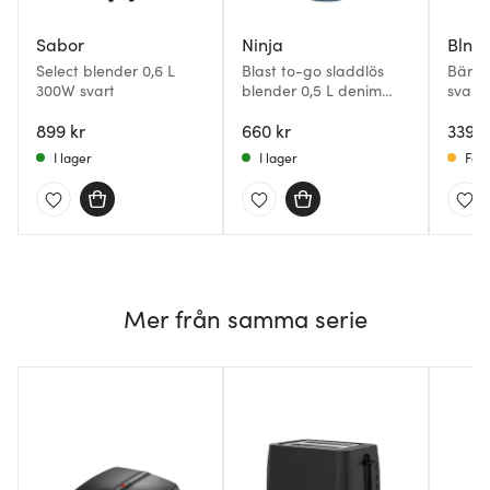
Sabor
Ninja
Blnd
Select blender 0,6 L
Blast to-go sladdlös
Bärba
300W svart
blender 0,5 L denim
svart
blue
899 kr
660 kr
339 k
I lager
I lager
Få i
Mer från samma serie