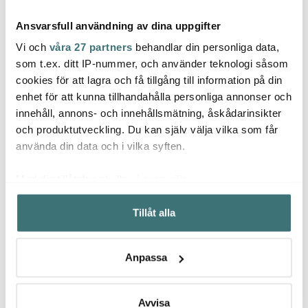
Ansvarsfull användning av dina uppgifter
Vi och
våra 27 partners
behandlar din personliga data,
som t.ex. ditt IP-nummer, och använder teknologi såsom
cookies för att lagra och få tillgång till information på din
Sabor
Sabo
enhet för att kunna tillhandahålla personliga annonser och
Emerio
Ultimate kolsyremaskin
Ultim
innehåll, annons- och innehållsmätning, åskådarinsikter
svart/blank
Mjölkskummare Svart
två z
1g–10
och produktutveckling. Du kan själv välja vilka som får
1699 kr
59 kr
599 k
använda din data och i vilka syften.
I lager
I lager
I la
Med din tillåtelse skulle vi även vilja:
Samla in information om din geografiska plats som
Tillåt alla
kan ha en noggrannhet på upp till flera meter
Identifiera din enhet genom att aktivt skanna den för
specifika kännetecken (fingeravtryck)
Låt dig inspireras av våra kunder
Anpassa
Ta reda på mer om hur dina personliga uppgifter
behandlas och ställ in dina preferenser i
detaljsektionen
.
Du kan ändra eller dra tillbaka ditt samtycke när som
Avvisa