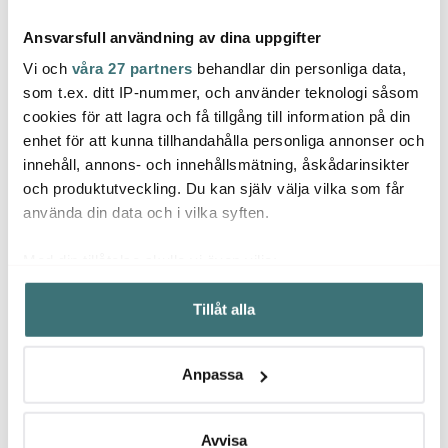
Ansvarsfull användning av dina uppgifter
Vi och
våra 27 partners
behandlar din personliga data,
som t.ex. ditt IP-nummer, och använder teknologi såsom
cookies för att lagra och få tillgång till information på din
Sagaform
Saga
enhet för att kunna tillhandahålla personliga annonser och
Sagaform
Nature Ostkupa
Serve
innehåll, annons- och innehållsmätning, åskådarinsikter
Ekknopp
Sten mortel 11 cm beige
cm 4-p
och produktutveckling. Du kan själv välja vilka som får
649 kr
379 kr
203 k
använda din data och i vilka syften.
I lager
I lager
I la
Med din tillåtelse skulle vi även vilja:
Samla in information om din geografiska plats som
Tillåt alla
kan ha en noggrannhet på upp till flera meter
Identifiera din enhet genom att aktivt skanna den för
specifika kännetecken (fingeravtryck)
Låt dig inspireras av våra kunder
Anpassa
Ta reda på mer om hur dina personliga uppgifter
behandlas och ställ in dina preferenser i
detaljsektionen
.
Du kan ändra eller dra tillbaka ditt samtycke när som
Avvisa