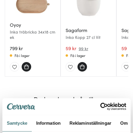
Oyoy
Sagaform
Saga
Inka träbricka 34x18 cm
ek
Inka Kopp 27 cl Vit
Inka 
799 kr
59 kr
59 kr
99 kr
Få i lager
Få i lager
Få i
Du kanske också gillar
Samtycke
Information
Reklaminställningar
Om