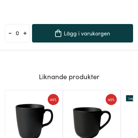
-
+
Lägg i varukorgen
Liknande produkter
Lagerr
45%
40%