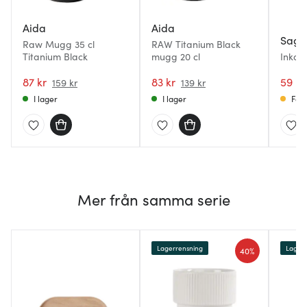
Aida
Aida
Saga
Raw Mugg 35 cl
RAW Titanium Black
Titanium Black
mugg 20 cl
Inka 
87 kr
83 kr
59 kr
159 kr
139 kr
I lager
I lager
Få i
Mer från samma serie
Lagerrensning
Lagerr
40%