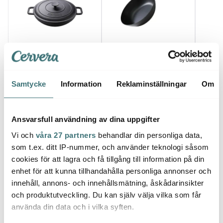
Skottsberg
Skottsberg
Skott
Sautépanna i gjutjärn
Wokpanna i kolstål 28
Skrubb
31,5 cm
cm
gjutjä
2069 kr
1209 kr
259 k
Samtycke
Information
Reklaminställningar
Om
Få i lager
I lager
I la
Ansvarsfull användning av dina uppgifter
Vi och
våra 27 partners
behandlar din personliga data,
som t.ex. ditt IP-nummer, och använder teknologi såsom
cookies för att lagra och få tillgång till information på din
Låt dig inspireras av våra kunder
enhet för att kunna tillhandahålla personliga annonser och
innehåll, annons- och innehållsmätning, åskådarinsikter
och produktutveckling. Du kan själv välja vilka som får
använda din data och i vilka syften.