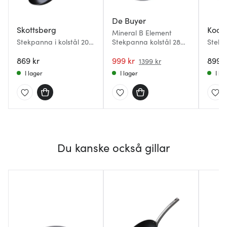
De Buyer
Skottsberg
Kock
Mineral B Element
Stekpanna i kolstål 20
Stekpanna kolstål 28
Stek
cm
cm
ergon
869 kr
999 kr
28 cm 
899 k
1399 kr
I lager
I lager
I la
Du kanske också gillar