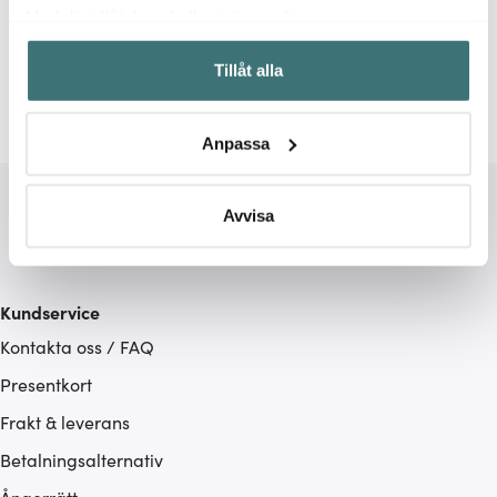
Relaterade sidor
Med din tillåtelse skulle vi även vilja:
Samla in information om din geografiska plats som
Stekpannor
Skottsberg
Tillåt alla
kan ha en noggrannhet på upp till flera meter
Identifiera din enhet genom att aktivt skanna den för
specifika kännetecken (fingeravtryck)
Anpassa
Ta reda på mer om hur dina personliga uppgifter
behandlas och ställ in dina preferenser i
detaljsektionen
.
Du kan ändra eller dra tillbaka ditt samtycke när som
Avvisa
helst från cookie-förklaringen.
Vi använder cookies för att innehållet och annonserna
Kundservice
ska anpassas efter det som vi tror att du tycker om. Det
Kontakta oss / FAQ
gör också att vi kan analysera vår trafik och göra
hemsidan ännu bättre. Du bestämmer själv vilka cookies
Presentkort
som du vill dela med dig av.
Frakt & leverans
Betalningsalternativ