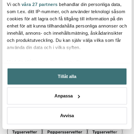
Vi och
våra 27 partners
behandlar din personliga data,
Södahl
Södahl
Söda
som t.ex. ditt IP-nummer, och använder teknologi såsom
Bistro kökshandduk
Reflection kökshandduk
Block
50x70 cm 2-pack
50x70 cm 2-pack ash
50x70
cookies för att lagra och få tillgång till information på din
coffee brown
enhet för att kunna tillhandahålla personliga annonser och
239 kr
189 kr
189 k
innehåll, annons- och innehållsmätning, åskådarinsikter
I lager
I lager
I la
och produktutveckling. Du kan själv välja vilka som får
använda din data och i vilka syften.
Med din tillåtelse skulle vi även vilja:
Samla in information om din geografiska plats som
Tillåt alla
kan ha en noggrannhet på upp till flera meter
Låt dig inspireras av våra kunder
Identifiera din enhet genom att aktivt skanna den för
specifika kännetecken (fingeravtryck)
Anpassa
Ta reda på mer om hur dina personliga uppgifter
behandlas och ställ in dina preferenser i
detaljsektionen
.
Relaterade sidor
Du kan ändra eller dra tillbaka ditt samtycke när som
Avvisa
helst från cookie-förklaringen.
Tygservetter
Pappersservetter
Tygservetter
Ser