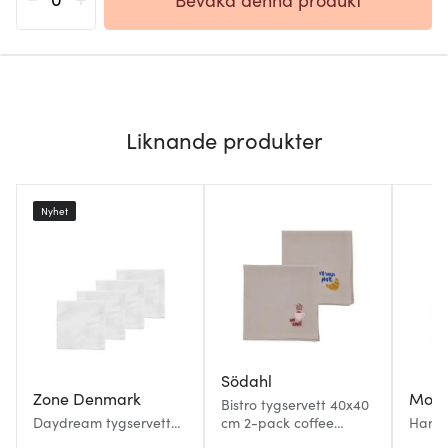
Liknande produkter
Nyhet
Södahl
Zone Denmark
Moom
Bistro tygservett 40x40
Daydream tygservetter
cm 2-pack coffee
Haru 
45x45 cm 4-pack vit
brown