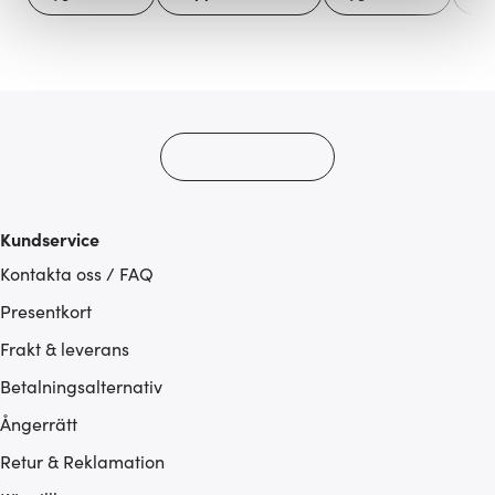
Vi använder cookies för att innehållet och annonserna
ska anpassas efter det som vi tror att du tycker om. Det
gör också att vi kan analysera vår trafik och göra
hemsidan ännu bättre. Du bestämmer själv vilka cookies
som du vill dela med dig av.
Kundservice
Kontakta oss / FAQ
Presentkort
Frakt & leverans
Betalningsalternativ
Ångerrätt
Retur & Reklamation