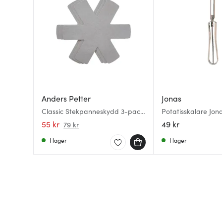
Anders Petter
Jonas
Classic Stekpanneskydd 3-pack
Potatisskalare Jon
grå
55 kr
49 kr
79 kr
I lager
I lager