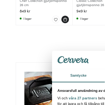
Chef Collection gjutjärnspanna
Classic Collection
26 cm
gjutjärnspanna 26
849 kr
949 kr
I lager
I lager
Samtycke
Ansvarsfull användning av d
Vi och
våra 27 partners
beha
för att lagra och få tillgång t