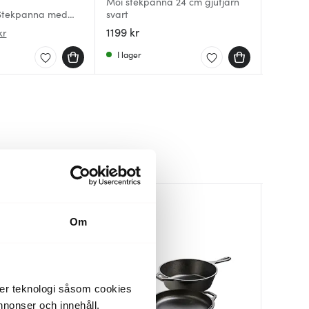
Moi stekpanna 24 cm gjutjärn
Chef Col
 Stekpanna med
svart
Profess
gjutjär
28 cm
stålhan
1199 kr
1229 kr
849 kr
kr
I lager
I lager
I lager
Om
der teknologi såsom cookies
 annonser och innehåll,