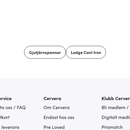
Gjutjärnspannor
Lodge Cast Iron
rvice
Cervera
Klubb Cerve
ta oss / FAQ
Om Cervera
Bli medlem /
tkort
Endast hos oss
Digitalt med
& leverans
Pre Loved
Prismatch