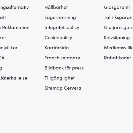
ingsalternativ
Hållbarhet
Glasgaranti
ätt
Lagerrensning
Tallriksgarant
& Reklamation
Integritetspolicy
Gjutjärnsgara
kor
Cookiepolicy
Knivslipning
jvillkor
Karriärsida
Medlemsvillk
EAL
Franchisetagare
Rabattkoder
g
Bildbank för press
tåterkallelse
Tillgänglighet
Sitemap Cervera