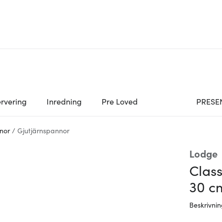
rvering
Inredning
Pre Loved
PRESE
nor
/
Gjutjärnspannor
Lodge
Class
30 c
Beskrivni