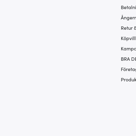
Betaln
Ångerr
Retur 
Köpvill
Kampan
BRA D
Företa
Produk