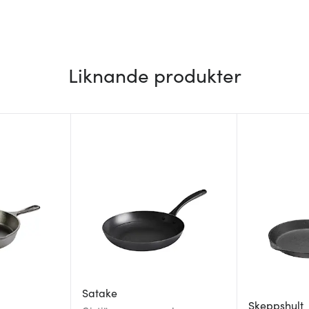
Liknande produkter
Satake
Skeppshult