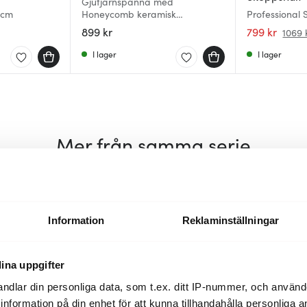
Gjutjärnspanna med
 cm
Honeycomb keramisk
Professional
beläggning 28 cm
stålhandtag 
899 kr
799 kr
1069 
I lager
I lager
Mer från samma serie
Information
Reklaminställningar
ina uppgifter
ndlar din personliga data, som t.ex. ditt IP-nummer, och använ
ill information på din enhet för att kunna tillhandahålla personliga