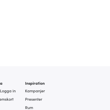
ra
Inspiration
 Logga in
Kampanjer
lemskort
Presenter
Rum