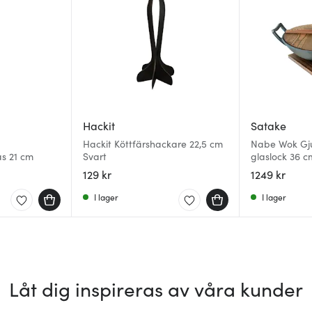
Hackit
Satake
Hackit Köttfärshackare 22,5 cm
Nabe Wok Gj
as 21 cm
Svart
glaslock 36 c
129 kr
1249 kr
I lager
I lager
Låt dig inspireras av våra kunder