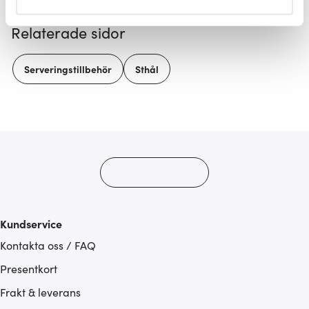
helst från cookie-förklaringen.
Relaterade sidor
Vi använder cookies för att innehållet och annonserna
ska anpassas efter det som vi tror att du tycker om. Det
Serveringstillbehör
Sthål
gör också att vi kan analysera vår trafik och göra
hemsidan ännu bättre. Du bestämmer själv vilka cookies
som du vill dela med dig av.
Kundservice
Kontakta oss / FAQ
Presentkort
Frakt & leverans