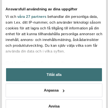
Ansvarsfull användning av dina uppgifter
Vi och
våra 27 partners
behandlar din personliga data,
som t.ex. ditt IP-nummer, och använder teknologi såsom
cookies för att lagra och få tillgång till information på din
Sthål
Sthål
Sthål
enhet för att kunna tillhandahålla personliga annonser och
Arabesque
Arabesque teburk 15
Arab
innehåll, annons- och innehållsmätning, åskådarinsikter
serveringsfat 34 cm
cm pineapple
Serve
lavender
Seaw
och produktutveckling. Du kan själv välja vilka som får
499 kr
829 kr
509 k
1149 kr
använda din data och i vilka syften.
Få i lager
Få i lager
Få i
Med din tillåtelse skulle vi även vilja:
Samla in information om din geografiska plats som
Tillåt alla
kan ha en noggrannhet på upp till flera meter
Identifiera din enhet genom att aktivt skanna den för
specifika kännetecken (fingeravtryck)
Låt dig inspireras av våra kunder
Anpassa
Ta reda på mer om hur dina personliga uppgifter
behandlas och ställ in dina preferenser i
detaljsektionen
.
Du kan ändra eller dra tillbaka ditt samtycke när som
Avvisa