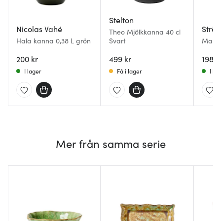
Stelton
Nicolas Vahé
Strö
Theo Mjölkkanna 40 cl
Hala kanna 0,38 L grön
Svart
Mario
blomm
200 kr
499 kr
198 k
I lager
Få i lager
I la
Mer från samma serie